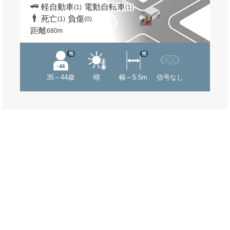
軽自動車
電動自転車
(1)
(1)
死亡
負傷
(1)
(0)
距離
680m
他
他
35～44歳
晴
幅～5.5m
信号なし