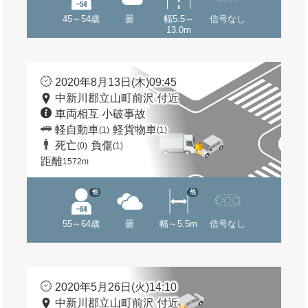
45～54歳
曇
幅5.5～
信号なし
13.0m
2020年8月13日(木)09:45
中新川郡立山町前沢 付近
車両相互 小破事故
軽自動車
軽貨物車
(1)
(1)
死亡
負傷
(0)
(1)
距離
1572m
他
他
55～64歳
曇
幅～5.5m
信号なし
2020年5月26日(火)14:10
中新川郡立山町前沢 付近