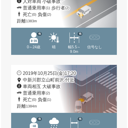
人対車両 小破事故
普通乗用車
歩行者
(1)
(2)
死亡
負傷
(0)
(2)
距離
1383m
他
他
0～24歳
晴
幅5.5～
信号なし
9.0m
2019年10月25日(金)17:20
中新川郡立山町前沢 付近
車両相互 大破事故
普通乗用車
(2)
死亡
負傷
(0)
(1)
距離
1384m
他
他