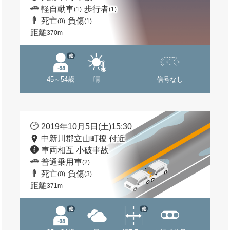
軽自動車
歩行者
(1)
(1)
死亡
負傷
(0)
(1)
距離
370m
他
45～54歳
晴
信号なし
2019年10月5日(土)15:30
中新川郡立山町榎 付近
車両相互 小破事故
普通乗用車
(2)
死亡
負傷
(0)
(3)
距離
371m
他
他