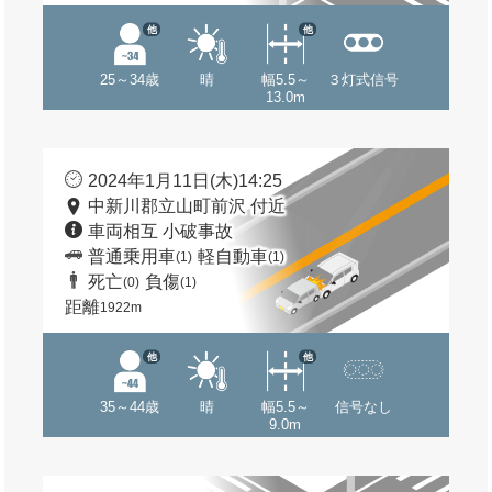
他
他
25～34歳
晴
幅5.5～
３灯式信号
13.0m
2024年1月11日(木)14:25
中新川郡立山町前沢 付近
車両相互 小破事故
普通乗用車
軽自動車
(1)
(1)
死亡
負傷
(0)
(1)
距離
1922m
他
他
35～44歳
晴
幅5.5～
信号なし
9.0m