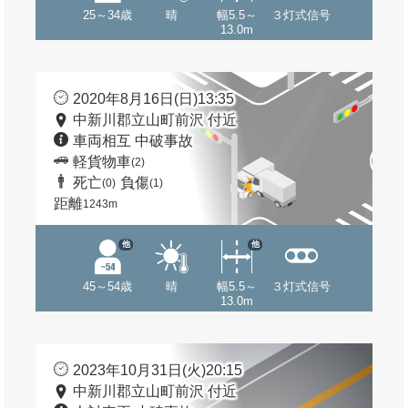
25～34歳
晴
幅5.5～
３灯式信号
13.0m
2020年8月16日(日)13:35
中新川郡立山町前沢 付近
車両相互 中破事故
軽貨物車
(2)
死亡
負傷
(0)
(1)
距離
1243m
他
他
45～54歳
晴
幅5.5～
３灯式信号
13.0m
2023年10月31日(火)20:15
中新川郡立山町前沢 付近