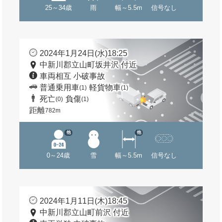
25～34歳
雨
幅～5.5m
信号なし
2024年1月24日(水)18:25
中新川郡立山町坂井沢 付近
車両相互 小破事故
普通乗用車
軽貨物車
(1)
(1)
死亡
負傷
(0)
(1)
距離
782m
他
他
0～24歳
雪
幅～5.5m
信号なし
2024年1月11日(木)18:45
中新川郡立山町前沢 付近