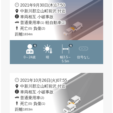
2021年9月30日(木)17:50
中新川郡立山町前沢 付近
車両相互 小破事故
普通乗用車
軽自動車
(1)
(2)
死亡
負傷
(0)
(2)
距離
1834m
他
他
0～24歳
晴
幅3.5～
信号なし
5.5m
2021年10月26日(火)07:55
中新川郡立山町前沢 付近
車両相互 小破事故
普通乗用車
(2)
死亡
負傷
(0)
(1)
距離
1853m