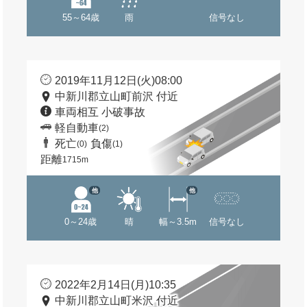
55～64歳
雨
信号なし
2019年11月12日(火)08:00
中新川郡立山町前沢 付近
車両相互 小破事故
軽自動車
(2)
死亡
負傷
(0)
(1)
距離
1715m
他
他
0～24歳
晴
幅～3.5m
信号なし
2022年2月14日(月)10:35
中新川郡立山町米沢 付近