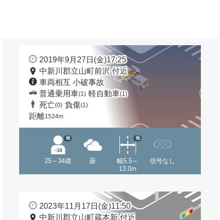
2019年9月27日(金)17:25
中新川郡立山町前沢 付近
車両相互 小破事故
普通乗用車
軽自動車
(1)
(1)
死亡
負傷
(0)
(1)
距離
1524m
他
他
25～34歳
曇
幅5.5～
信号なし
13.0m
2023年11月17日(金)11:50
中新川郡立山町蔵本新 付近