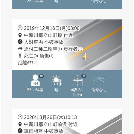
35～44歳
晴
信号なし
2019年12月16日(月)03:00
中新川郡立山町榎 付近
人対車両 小破事故
原付二種二輪車
歩行者
(1)
(1)
死亡
負傷
(0)
(1)
距離
677m
他
他
55～64歳
晴
幅5.5～
信号なし
9.0m
2020年3月26日(木)10:13
中新川郡立山町前沢 付近
車両相互 中破事故