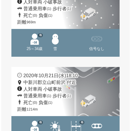
人対車両 小破事故
普通乗用車
歩行者
(1)
(1)
死亡
負傷
(0)
(1)
距離
969m
他
25～34歳
雪
信号なし
2020年10月21日(水)18:10
中新川郡立山町前沢 付近
人対車両 小破事故
普通乗用車
歩行者
(1)
(1)
死亡
負傷
(0)
(1)
距離
1214m
他
他