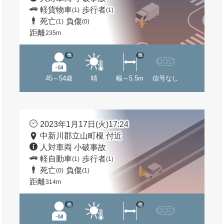
軽貨物車
歩行者
(1)
(1)
死亡
負傷
(1)
(0)
距離
235m
他
他
45～54歳
晴
幅～5.5m
信号なし
2023年1月17日(火)17:24
中新川郡立山町榎 付近
人対車両 小破事故
軽自動車
歩行者
(1)
(1)
死亡
負傷
(0)
(1)
距離
314m
他
他