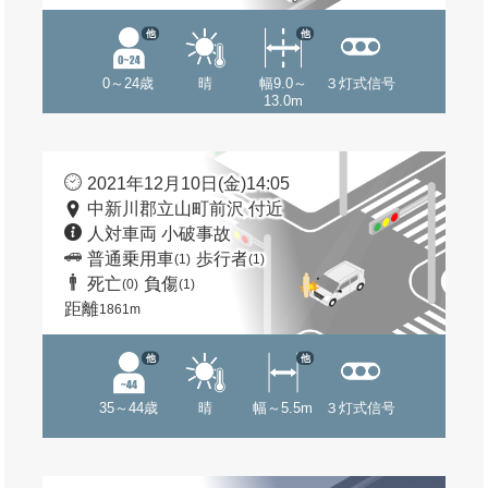
他
他
0～24歳
晴
幅9.0～
３灯式信号
13.0m
2021年12月10日(金)14:05
中新川郡立山町前沢 付近
人対車両 小破事故
普通乗用車
歩行者
(1)
(1)
死亡
負傷
(0)
(1)
距離
1861m
他
他
35～44歳
晴
幅～5.5m
３灯式信号