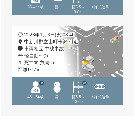
35～44歳
曇
幅5.5～
３灯式信号
9.0m
2023年1月3日(火)08:40
中新川郡立山町米沢 付近
車両相互 中破事故
軽自動車
(2)
死亡
負傷
(0)
(2)
距離
1817m
他
他
45～54歳
雪
幅5.5～
３灯式信号
13.0m