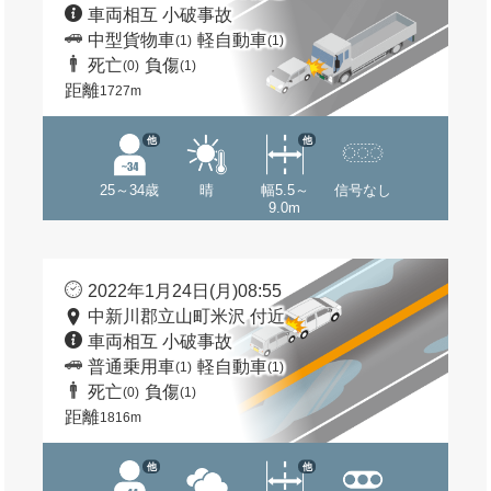
車両相互 小破事故
中型貨物車
軽自動車
(1)
(1)
死亡
負傷
(0)
(1)
距離
1727m
他
他
25～34歳
晴
幅5.5～
信号なし
9.0m
2022年1月24日(月)08:55
中新川郡立山町米沢 付近
車両相互 小破事故
普通乗用車
軽自動車
(1)
(1)
死亡
負傷
(0)
(1)
距離
1816m
他
他