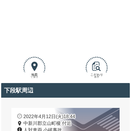
地図
こだわり
で探す
条件
下段駅周辺
2022年4月12日(火)18:44
中新川郡立山町榎 付近
人対車両 小破事故