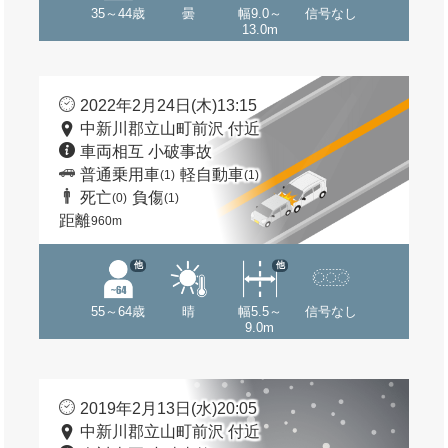
35～44歳
曇
幅9.0～
信号なし
13.0m
2022年2月24日(木)13:15
中新川郡立山町前沢 付近
車両相互 小破事故
普通乗用車
軽自動車
(1)
(1)
死亡
負傷
(0)
(1)
距離
960m
他
他
55～64歳
晴
幅5.5～
信号なし
9.0m
2019年2月13日(水)20:05
中新川郡立山町前沢 付近