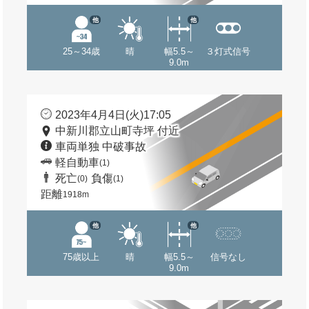
他
他
25～34歳
晴
幅5.5～
３灯式信号
9.0m
2023年4月4日(火)17:05
中新川郡立山町寺坪 付近
車両単独 中破事故
軽自動車
(1)
死亡
負傷
(0)
(1)
距離
1918m
他
他
75歳以上
晴
幅5.5～
信号なし
9.0m