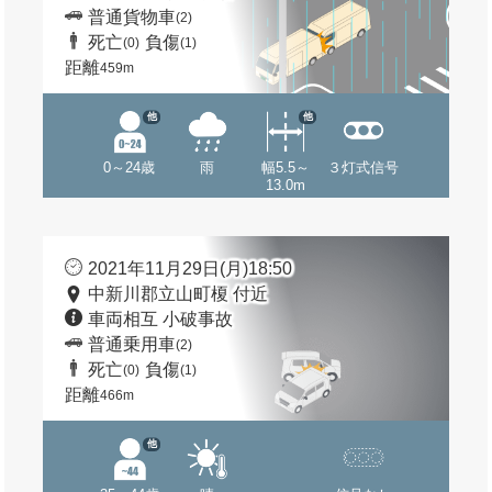
普通貨物車
(2)
死亡
負傷
(0)
(1)
距離
459m
他
他
0～24歳
雨
幅5.5～
３灯式信号
13.0m
2021年11月29日(月)18:50
中新川郡立山町榎 付近
車両相互 小破事故
普通乗用車
(2)
死亡
負傷
(0)
(1)
距離
466m
他