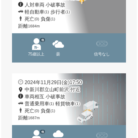
人対車両 小破事故
軽自動車
歩行者
(1)
(1)
死亡
負傷
(0)
(1)
距離
1684m
他
75歳以上
曇
信号なし
2024年11月29日(金)17:50
中新川郡立山町前沢 付近
車両相互 小破事故
普通乗用車
軽貨物車
(1)
(1)
死亡
負傷
(0)
(1)
距離
1687m
他