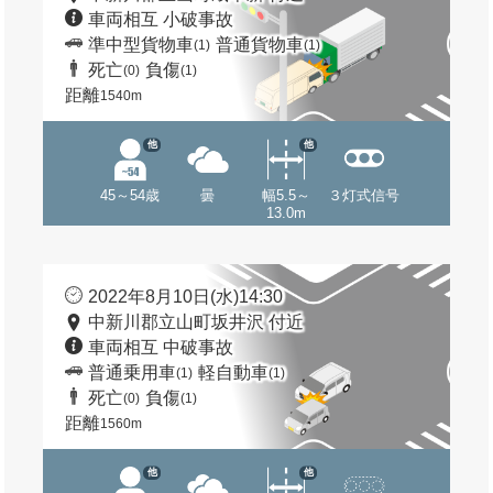
車両相互 小破事故
準中型貨物車
普通貨物車
(1)
(1)
死亡
負傷
(0)
(1)
距離
1540m
他
他
45～54歳
曇
幅5.5～
３灯式信号
13.0m
2022年8月10日(水)14:30
中新川郡立山町坂井沢 付近
車両相互 中破事故
普通乗用車
軽自動車
(1)
(1)
死亡
負傷
(0)
(1)
距離
1560m
他
他