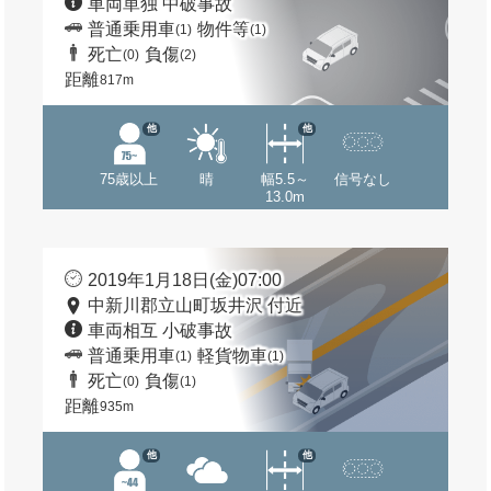
車両単独 中破事故
普通乗用車
物件等
(1)
(1)
死亡
負傷
(0)
(2)
距離
817m
他
他
75歳以上
晴
幅5.5～
信号なし
13.0m
2019年1月18日(金)07:00
中新川郡立山町坂井沢 付近
車両相互 小破事故
普通乗用車
軽貨物車
(1)
(1)
死亡
負傷
(0)
(1)
距離
935m
他
他