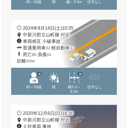
45～54歳
晴
幅～3.5m
信号なし
2024年9月14日(土)10:35
中新川郡立山町榎 付近
車両相互 小破事故
普通乗用車
軽自動車
(1)
(1)
死亡
負傷
(0)
(1)
距離
315m
他
他
45～54歳
晴
幅5.5～
信号なし
9.0m
2020年12月6日(日)16:30
中新川郡立山町榎 付近
人対車両 事故