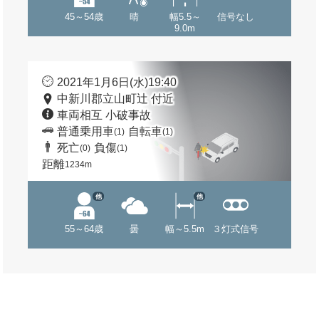
45～54歳
晴
幅5.5～
信号なし
9.0m
2021年1月6日(水)19:40
中新川郡立山町辻 付近
車両相互 小破事故
普通乗用車
自転車
(1)
(1)
死亡
負傷
(0)
(1)
距離
1234m
他
他
55～64歳
曇
幅～5.5m
３灯式信号