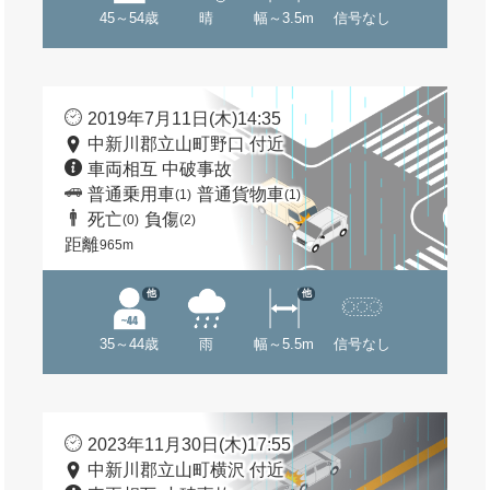
45～54歳
晴
幅～3.5m
信号なし
2019年7月11日(木)14:35
中新川郡立山町野口 付近
車両相互 中破事故
普通乗用車
普通貨物車
(1)
(1)
死亡
負傷
(0)
(2)
距離
965m
他
他
35～44歳
雨
幅～5.5m
信号なし
2023年11月30日(木)17:55
中新川郡立山町横沢 付近