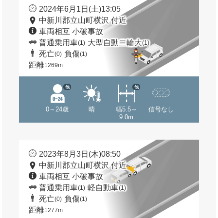
2024年6月1日(土)13:05
中新川郡立山町横沢 付近
車両相互 小破事故
普通乗用車
大型自動二輪大
(1)
(1)
死亡
負傷
(0)
(1)
距離
1269m
他
他
0～24歳
晴
幅5.5～
信号なし
9.0m
2023年8月3日(木)08:50
中新川郡立山町横沢 付近
車両相互 小破事故
普通乗用車
軽自動車
(1)
(1)
死亡
負傷
(0)
(1)
距離
1277m