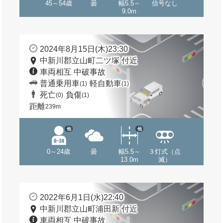
45～54歳
曇
幅5.5～
信号なし
9.0m
2024年8月15日(木)23:30
中新川郡立山町二ツ塚 付近
車両相互 中破事故
普通乗用車
軽自動車
(1)
(1)
死亡
負傷
(0)
(1)
距離
239m
他
他
0～24歳
曇
幅5.5～
３灯式（点
13.0m
滅）
2022年6月1日(水)22:40
中新川郡立山町浦田新 付近
車両相互 中破事故