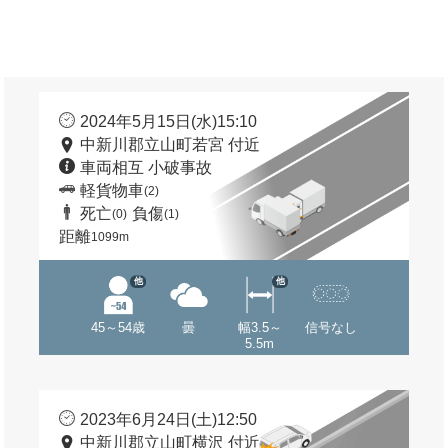
2024年5月15日(水)15:10
中新川郡立山町若宮 付近
車両相互 小破事故
軽貨物車
(2)
死亡
負傷
(0)
(1)
距離
1099m
他
他
45～54歳
曇
幅3.5～
信号なし
5.5m
2023年6月24日(土)12:50
中新川郡立山町横沢 付近