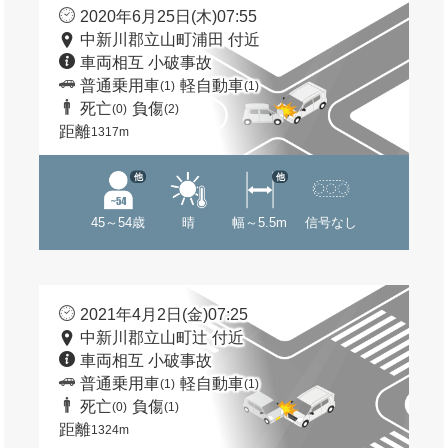
2020年6月25日(木)07:55
中新川郡立山町浦田 付近
車両相互 小破事故
普通乗用車
軽自動車
(1)
(1)
死亡
負傷
(0)
(2)
距離
1317m
他
他
45～54歳
晴
幅～5.5m
信号なし
2021年4月2日(金)07:25
中新川郡立山町辻 付近
車両相互 小破事故
普通乗用車
軽自動車
(1)
(1)
死亡
負傷
(0)
(1)
距離
1324m