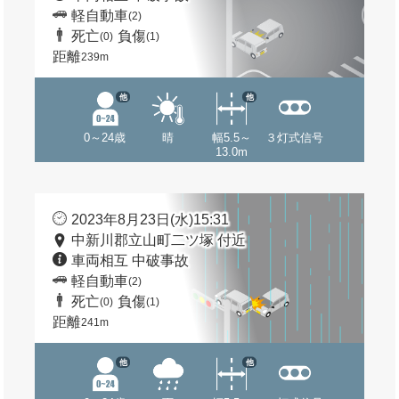
軽自動車
(2)
死亡
負傷
(0)
(1)
距離
239m
他
他
0～24歳
晴
幅5.5～
３灯式信号
13.0m
2023年8月23日(水)15:31
中新川郡立山町二ツ塚 付近
車両相互 中破事故
軽自動車
(2)
死亡
負傷
(0)
(1)
距離
241m
他
他