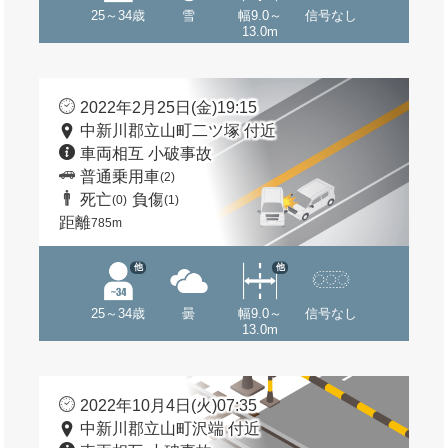
25～34歳
雪
幅9.0～
信号なし
13.0m
2022年2月25日(金)19:15
中新川郡立山町二ツ塚 付近
車両相互 小破事故
普通乗用車
(2)
死亡
負傷
(0)
(1)
距離
785m
他
他
25～34歳
曇
幅9.0～
信号なし
13.0m
2022年10月4日(火)07:35
中新川郡立山町沢端 付近