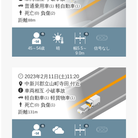
普通乗用車
軽自動車
(1)
(1)
死亡
負傷
(0)
(2)
距離
88m
他
他
45～54歳
晴
幅5.5～
信号なし
9.0m
2023年2月11日(土)11:20
中新川郡立山町寺田 付近
車両相互 小破事故
軽自動車
軽貨物車
(1)
(1)
死亡
負傷
(0)
(1)
距離
131m
他
他