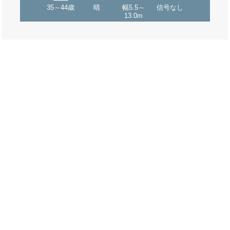
35～44歳
晴
幅5.5～
信号なし
13.0m