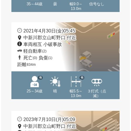
35～44歳
曇
幅9.0～
信号なし
13.0m
2021年4月30日(金)05:45
中新川郡立山町野口 付近
車両相互 小破事故
軽自動車
(2)
死亡
負傷
(0)
(1)
距離
834m
他
他
25～34歳
晴
幅5.5～
３灯式（点
13.0m
滅）
2023年7月10日(月)05:09
中新川郡立山町野口 付近