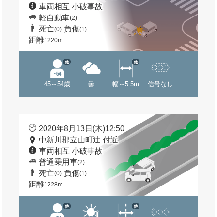
車両相互 小破事故
軽自動車
(2)
死亡
負傷
(0)
(1)
距離
1220m
他
他
45～54歳
曇
幅～5.5m
信号なし
2020年8月13日(木)12:50
中新川郡立山町辻 付近
車両相互 小破事故
普通乗用車
(2)
死亡
負傷
(0)
(1)
距離
1228m
他
他