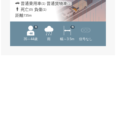
普通乗用車
普通貨物車
(1)
(1)
死亡
負傷
(0)
(1)
距離
735m
他
他
35～44歳
雨
幅～3.5m
信号なし