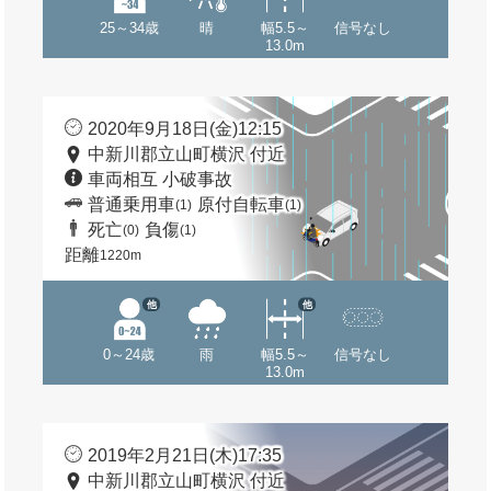
25～34歳
晴
幅5.5～
信号なし
13.0m
2020年9月18日(金)12:15
中新川郡立山町横沢 付近
車両相互 小破事故
普通乗用車
原付自転車
(1)
(1)
死亡
負傷
(0)
(1)
距離
1220m
他
他
0～24歳
雨
幅5.5～
信号なし
13.0m
2019年2月21日(木)17:35
中新川郡立山町横沢 付近