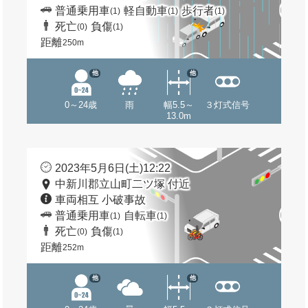
普通乗用車
軽自動車
歩行者
(1)
(1)
(1)
死亡
負傷
(0)
(1)
距離
250m
他
他
0～24歳
雨
幅5.5～
３灯式信号
13.0m
2023年5月6日(土)12:22
中新川郡立山町二ツ塚 付近
車両相互 小破事故
普通乗用車
自転車
(1)
(1)
死亡
負傷
(0)
(1)
距離
252m
他
他