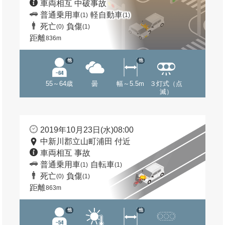
車両相互 中破事故
普通乗用車
軽自動車
(1)
(1)
死亡
負傷
(0)
(1)
距離
836m
他
他
55～64歳
曇
幅～5.5m
３灯式（点
滅）
2019年10月23日(水)08:00
中新川郡立山町浦田 付近
車両相互 事故
普通乗用車
自転車
(1)
(1)
死亡
負傷
(0)
(1)
距離
863m
他
他