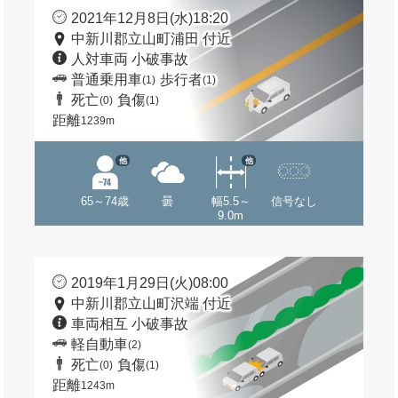
2021年12月8日(水)18:20
中新川郡立山町浦田 付近
人対車両 小破事故
普通乗用車
歩行者
(1)
(1)
死亡
負傷
(0)
(1)
距離
1239m
他
他
65～74歳
曇
幅5.5～
信号なし
9.0m
2019年1月29日(火)08:00
中新川郡立山町沢端 付近
車両相互 小破事故
軽自動車
(2)
死亡
負傷
(0)
(1)
距離
1243m