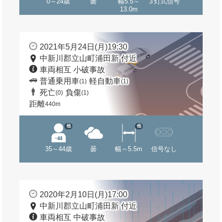
0～24歳
曇
幅5.5～
３灯式信号
13.0m
2021年5月24日(月)19:30
中新川郡立山町浦田新 付近
車両相互 小破事故
普通乗用車
軽自動車
(1)
(1)
死亡
負傷
(0)
(1)
距離
440m
他
他
35～44歳
曇
幅～5.5m
信号なし
2020年2月10日(月)17:00
中新川郡立山町浦田新 付近
車両相互 中破事故