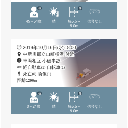
他
他
45～54歳
晴
幅5.5～
信号なし
9.0m
2019年10月16日(水)18:00
中新川郡立山町横沢 付近
車両相互 小破事故
軽自動車
自転車
(1)
(1)
死亡
負傷
(0)
(1)
距離
1296m
他
他
0～24歳
晴
幅5.5～
信号なし
9.0m