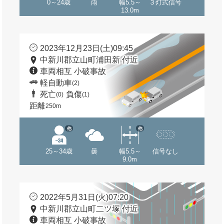
0～24歳
雨
幅5.5～
３灯式信号
13.0m
2023年12月23日(土)09:45
中新川郡立山町浦田新 付近
車両相互 小破事故
軽自動車
(2)
死亡
負傷
(0)
(1)
距離
250m
他
他
25～34歳
曇
幅5.5～
信号なし
9.0m
2022年5月31日(火)07:20
中新川郡立山町二ツ塚 付近
車両相互 小破事故