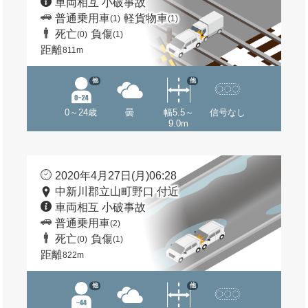
車両相互 小破事故
普通乗用車
軽貨物車
(1)
(1)
死亡
負傷
(0)
(1)
距離
811m
他
他
0～24歳
曇
幅5.5～
信号なし
9.0m
2020年4月27日(月)06:28
中新川郡立山町野口 付近
車両相互 小破事故
普通乗用車
(2)
死亡
負傷
(0)
(1)
距離
822m
他
他