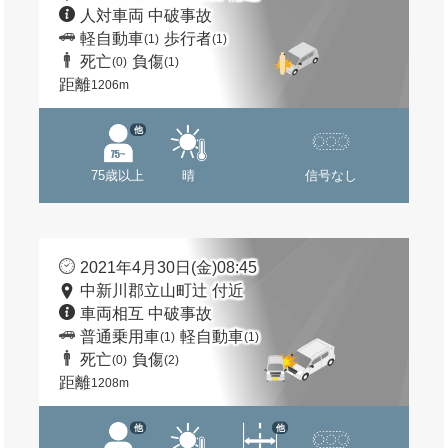
人対車両 中破事故
軽自動車
歩行者
(1)
(1)
死亡
負傷
(0)
(1)
距離
1206m
他
75歳以上
晴
信号なし
2021年4月30日(金)08:45
中新川郡立山町辻 付近
車両相互 中破事故
普通乗用車
軽自動車
(1)
(1)
死亡
負傷
(0)
(2)
距離
1208m
他
他