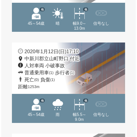
他
他
45～54歳
晴
幅9.0～
信号なし
13.0m
2020年1月12日(日)17:10
中新川郡立山町野口 付近
人対車両 小破事故
普通乗用車
歩行者
(1)
(1)
死亡
負傷
(0)
(1)
距離
1253m
他
他
45～54歳
雨
幅5.5～
信号なし
9.0m