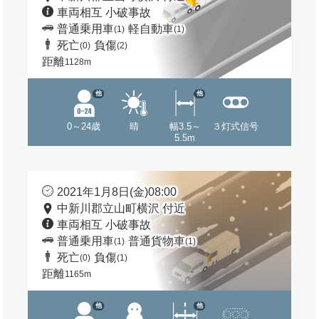
車両相互 小破事故
普通乗用車
軽自動車
(1)
(1)
死亡
負傷
(0)
(2)
距離
1128m
他
他
0～24歳
晴
幅3.5～
３灯式信号
5.5m
2021年1月8日(金)08:00
中新川郡立山町横沢 付近
車両相互 小破事故
普通乗用車
普通貨物車
(1)
(1)
死亡
負傷
(0)
(1)
距離
1165m
他
他