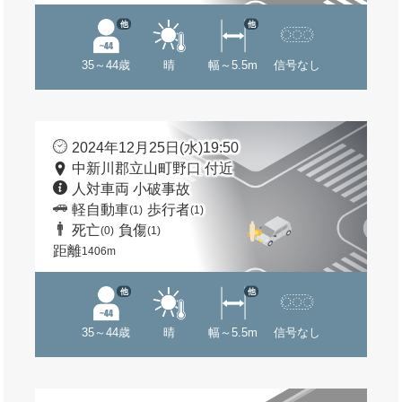
他
他
35～44歳
晴
幅～5.5m
信号なし
2024年12月25日(水)19:50
中新川郡立山町野口 付近
人対車両 小破事故
軽自動車
歩行者
(1)
(1)
死亡
負傷
(0)
(1)
距離
1406m
他
他
35～44歳
晴
幅～5.5m
信号なし