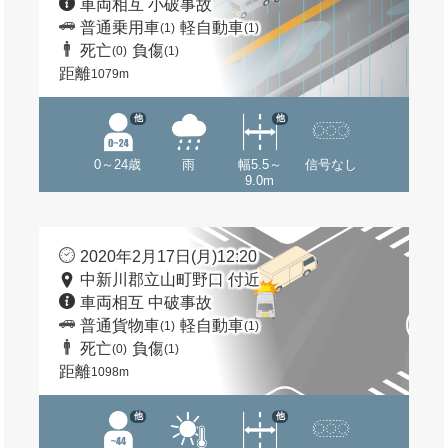
車両相互 小破事故
普通乗用車
軽自動車
(1)
(1)
死亡
負傷
(0)
(1)
距離
1079m
他
他
0～24歳
雨
幅5.5～
信号なし
9.0m
2020年2月17日(月)12:20
中新川郡立山町野口 付近
車両相互 中破事故
普通貨物車
軽自動車
(1)
(1)
死亡
負傷
(0)
(1)
距離
1098m
他
他