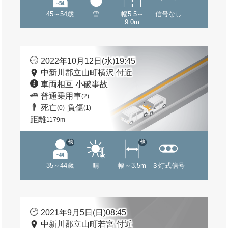
45～54歳
雪
幅5.5～
信号なし
9.0m
2022年10月12日(水)19:45
中新川郡立山町横沢 付近
車両相互 小破事故
普通乗用車
(2)
死亡
負傷
(0)
(1)
距離
1179m
他
他
35～44歳
晴
幅～3.5m
３灯式信号
2021年9月5日(日)08:45
中新川郡立山町若宮 付近