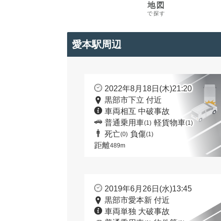
地図
で探す
愛本駅周辺
2022年8月18日(木)21:20
黒部市下立 付近
車両相互 中破事故
普通乗用車
軽貨物車
(1)
(1)
死亡
負傷
(0)
(1)
距離
489m
2019年6月26日(水)13:45
黒部市愛本新 付近
車両単独 大破事故