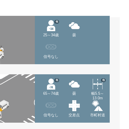
他
25～34歳
曇
信号なし
他
他
65～74歳
曇
幅5.5～
13.0m
信号なし
交差点
市町村道