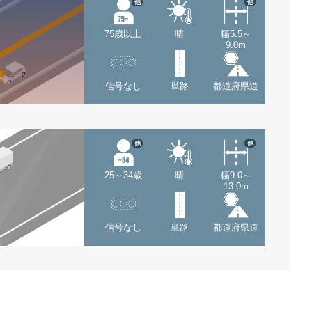
他
他
75歳以上
晴
幅5.5～
9.0m
信号なし
単路
都道府県道
他
他
25～34歳
晴
幅9.0～
13.0m
信号なし
単路
都道府県道