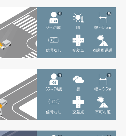
他
他
0～24歳
晴
幅～5.5m
信号なし
交差点
都道府県道
他
他
65～74歳
曇
幅～5.5m
信号なし
交差点
市町村道