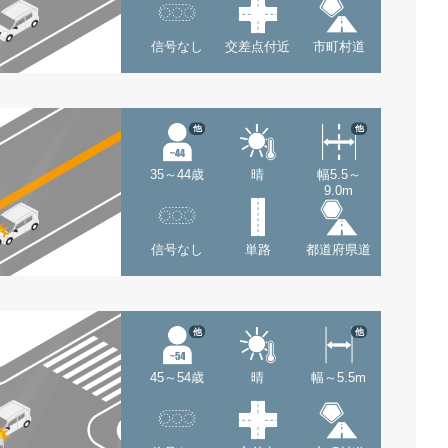
信号なし
交差点付近
市町村道
他
他
35～44歳
晴
幅5.5～
9.0m
信号なし
単路
都道府県道
他
他
45～54歳
晴
幅～5.5m