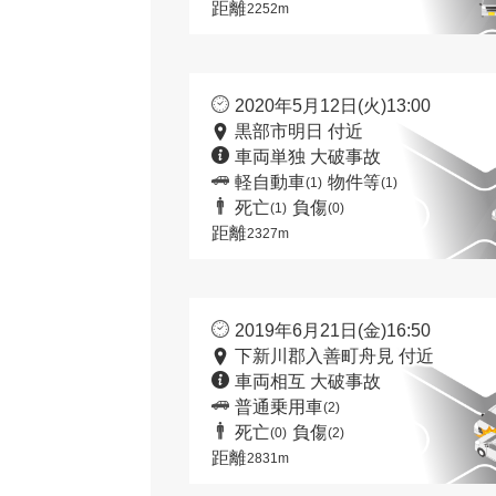
距離
2252m
2020年5月12日(火)13:00
黒部市明日 付近
車両単独 大破事故
軽自動車
物件等
(1)
(1)
死亡
負傷
(1)
(0)
距離
2327m
2019年6月21日(金)16:50
下新川郡入善町舟見 付近
車両相互 大破事故
普通乗用車
(2)
死亡
負傷
(0)
(2)
距離
2831m