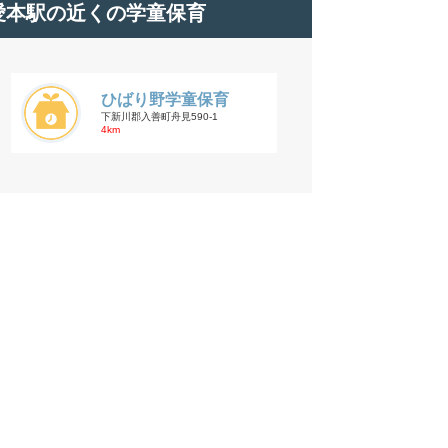
愛本駅の近くの学童保育
ひばり野学童保育
下新川郡入善町舟見590-1
4km