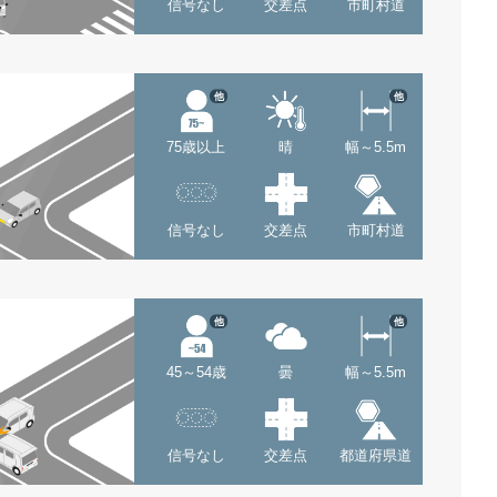
信号なし
交差点
市町村道
他
他
75歳以上
晴
幅～5.5m
信号なし
交差点
市町村道
他
他
45～54歳
曇
幅～5.5m
信号なし
交差点
都道府県道