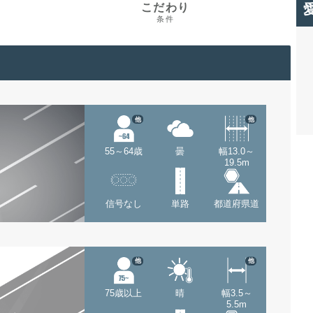
こだわり
条件
他
他
55～64歳
曇
幅13.0～
19.5m
信号なし
単路
都道府県道
他
他
75歳以上
晴
幅3.5～
5.5m