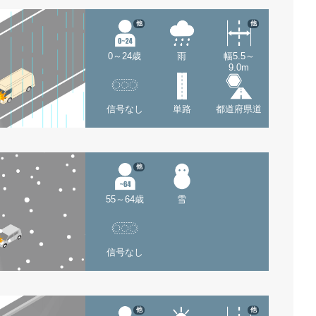
他
他
0～24歳
雨
幅5.5～
9.0m
信号なし
単路
都道府県道
他
55～64歳
雪
信号なし
他
他