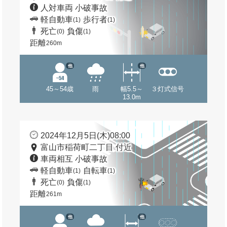
人対車両 小破事故
軽自動車
歩行者
(1)
(1)
死亡
負傷
(0)
(1)
距離
260m
他
他
45～54歳
雨
幅5.5～
３灯式信号
13.0m
2024年12月5日(木)08:00
富山市稲荷町二丁目 付近
車両相互 小破事故
軽自動車
自転車
(1)
(1)
死亡
負傷
(0)
(1)
距離
261m
他
他