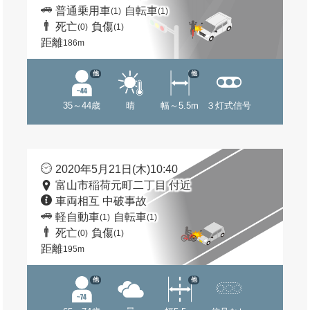
普通乗用車
自転車
(1)
(1)
死亡
負傷
(0)
(1)
距離
186m
他
他
35～44歳
晴
幅～5.5m
３灯式信号
2020年5月21日(木)10:40
富山市稲荷元町二丁目 付近
車両相互 中破事故
軽自動車
自転車
(1)
(1)
死亡
負傷
(0)
(1)
距離
195m
他
他