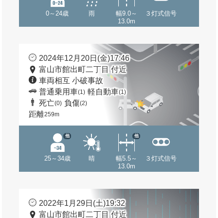
0～24歳
雨
幅9.0～
３灯式信号
13.0m
2024年12月20日(金)17:46
富山市館出町二丁目 付近
車両相互 小破事故
普通乗用車
軽自動車
(1)
(1)
死亡
負傷
(0)
(2)
距離
259m
他
他
25～34歳
晴
幅5.5～
３灯式信号
13.0m
2022年1月29日(土)19:32
富山市館出町二丁目 付近