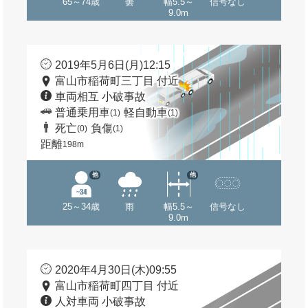
65～74歳
曇
幅5.5～
信号なし
9.0m
2019年5月6日(月)12:15
富山市稲荷町三丁目 付近
車両相互 小破事故
普通乗用車
軽自動車
(1)
(1)
死亡
負傷
(0)
(1)
距離
198m
他
他
25～34歳
雨
幅5.5～
信号なし
9.0m
2020年4月30日(木)09:55
富山市稲荷町四丁目 付近
人対車両 小破事故