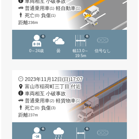
車両相互 小破事故
普通乗用車
軽自動車
(1)
(1)
死亡
負傷
(0)
(1)
距離
236m
他
他
0～24歳
曇
幅13.0～
信号なし
19.5m
2023年11月12日(日)17:07
富山市稲荷町三丁目 付近
車両相互 小破事故
普通乗用車
軽貨物車
(2)
(1)
死亡
負傷
(0)
(3)
距離
237m
他
他