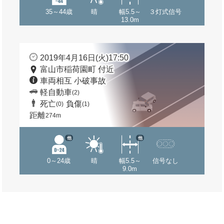
35～44歳
晴
幅5.5～
３灯式信号
13.0m
2019年4月16日(火)17:50
富山市稲荷園町 付近
車両相互 小破事故
軽自動車
(2)
死亡
負傷
(0)
(1)
距離
274m
他
他
0～24歳
晴
幅5.5～
信号なし
9.0m