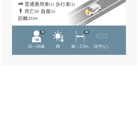
普通乗用車
歩行者
(1)
(1)
死亡
負傷
(0)
(1)
距離
201m
他
他
55～64歳
晴
幅～3.5m
信号なし