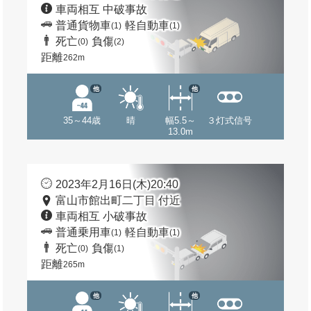
車両相互 中破事故
普通貨物車
軽自動車
(1)
(1)
死亡
負傷
(0)
(2)
距離
262m
他
他
35～44歳
晴
幅5.5～
３灯式信号
13.0m
2023年2月16日(木)20:40
富山市館出町二丁目 付近
車両相互 小破事故
普通乗用車
軽自動車
(1)
(1)
死亡
負傷
(0)
(1)
距離
265m
他
他