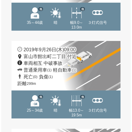
他
他
35～44歳
晴
幅9.0～
３灯式信号
13.0m
2019年9月26日(木)09:00
富山市館出町二丁目 付近
車両相互 中破事故
普通乗用車
軽自動車
(1)
(1)
死亡
負傷
(0)
(1)
距離
299m
他
他
25～34歳
晴
幅13.0～
３灯式信号
19.5m