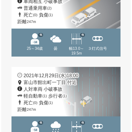
車両相互 小破事故
普通乗用車
(2)
死亡
負傷
(0)
(1)
距離
247m
他
他
25～34歳
曇
幅13.0～
３灯式信号
19.5m
2021年12月29日(水)18:00
富山市館出町一丁目 付近
人対車両 小破事故
軽自動車
歩行者
(1)
(1)
死亡
負傷
(0)
(1)
距離
247m
他
他