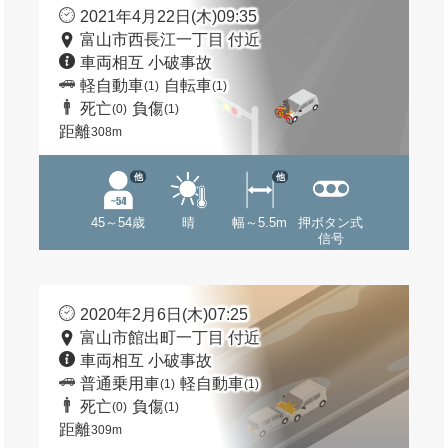
2021年4月22日(木)09:35
富山市西長江一丁目 付近
車両相互 小破事故
軽自動車
自転車
(1)
(1)
死亡
負傷
(0)
(1)
距離
308m
他
他
45～54歳
晴
幅～5.5m
押ボタン式
信号
2020年2月6日(木)07:25
富山市館出町一丁目 付近
車両相互 小破事故
普通乗用車
軽自動車
(1)
(1)
死亡
負傷
(0)
(1)
距離
309m