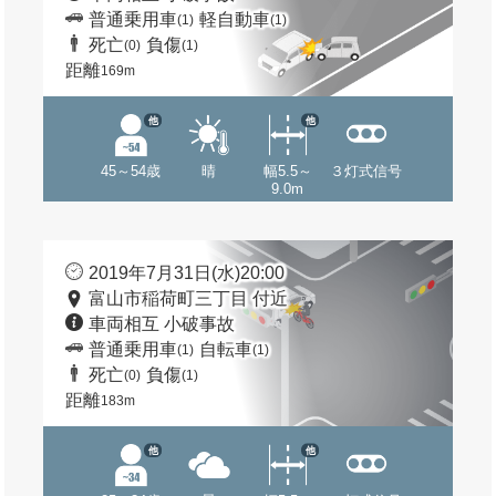
普通乗用車
軽自動車
(1)
(1)
死亡
負傷
(0)
(1)
距離
169m
他
他
45～54歳
晴
幅5.5～
３灯式信号
9.0m
2019年7月31日(水)20:00
富山市稲荷町三丁目 付近
車両相互 小破事故
普通乗用車
自転車
(1)
(1)
死亡
負傷
(0)
(1)
距離
183m
他
他