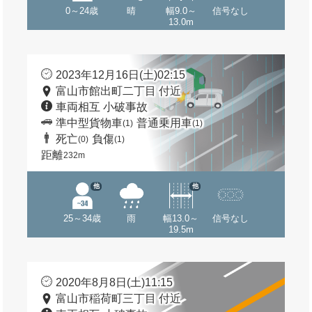
0～24歳
晴
幅9.0～
信号なし
13.0m
2023年12月16日(土)02:15
富山市館出町二丁目 付近
車両相互 小破事故
準中型貨物車
普通乗用車
(1)
(1)
死亡
負傷
(0)
(1)
距離
232m
他
他
25～34歳
雨
幅13.0～
信号なし
19.5m
2020年8月8日(土)11:15
富山市稲荷町三丁目 付近