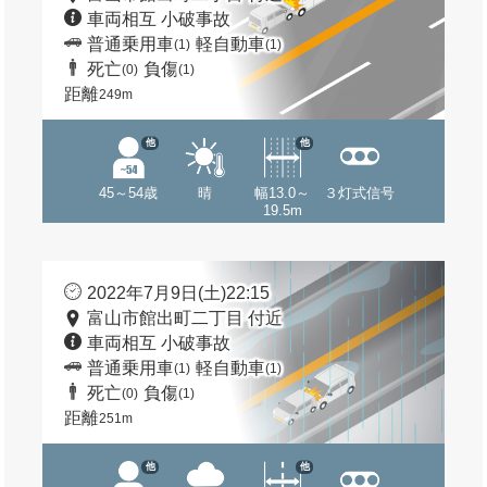
車両相互 小破事故
普通乗用車
軽自動車
(1)
(1)
死亡
負傷
(0)
(1)
距離
249m
他
他
45～54歳
晴
幅13.0～
３灯式信号
19.5m
2022年7月9日(土)22:15
富山市館出町二丁目 付近
車両相互 小破事故
普通乗用車
軽自動車
(1)
(1)
死亡
負傷
(0)
(1)
距離
251m
他
他