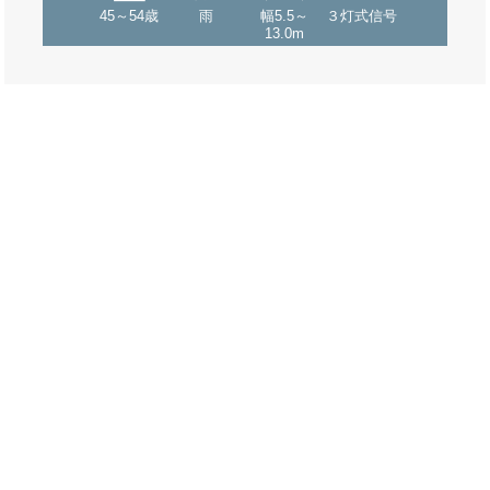
45～54歳
雨
幅5.5～
３灯式信号
13.0m