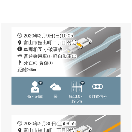
2020年2月9日(日)10:05
富山市館出町二丁目 付近
車両相互 小破事故
普通乗用車
軽自動車
(1)
(1)
死亡
負傷
(0)
(1)
距離
248m
他
他
45～54歳
曇
幅13.0～
３灯式信号
19.5m
2020年5月30日(土)08:55
富山市館出町二丁目 付近