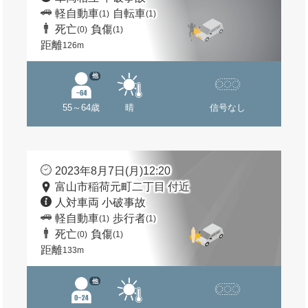
軽自動車
自転車
(1)
(1)
死亡
負傷
(0)
(1)
距離
126m
他
55～64歳
晴
信号なし
2023年8月7日(月)12:20
富山市稲荷元町二丁目 付近
人対車両 小破事故
軽自動車
歩行者
(1)
(1)
死亡
負傷
(0)
(1)
距離
133m
他