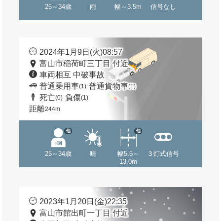
25～34歳
雨
幅～3.5m
信号なし
2024年1月9日(火)08:57
富山市稲荷町三丁目 付近
車両相互 中破事故
普通乗用車
普通貨物車
(1)
(1)
死亡
負傷
(0)
(1)
距離
244m
他
他
25～34歳
晴
幅5.5～
３灯式信号
13.0m
2023年1月20日(金)22:35
富山市館出町一丁目 付近