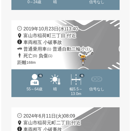
0～24歳
晴
信号なし
2019年10月23日(水)13:40
富山市稲荷町三丁目 付近
車両相互 小破事故
普通乗用車
普通自動二輪小
(1)
(1)
死亡
負傷
(0)
(1)
距離
168m
他
他
55～64歳
晴
幅5.5～
信号なし
13.0m
2024年6月11日(火)08:09
富山市稲荷元町二丁目 付近
車両相互 小破事故