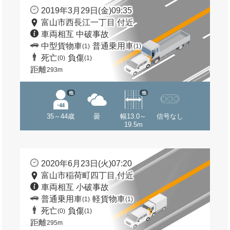
2019年3月29日(金)09:35
富山市西長江一丁目 付近
車両相互 中破事故
中型貨物車
普通乗用車
(1)
(1)
死亡
負傷
(0)
(1)
距離
293m
他
他
35～44歳
曇
幅13.0～
信号なし
19.5m
2020年6月23日(火)07:20
富山市稲荷町四丁目 付近
車両相互 小破事故
普通乗用車
軽貨物車
(1)
(1)
死亡
負傷
(0)
(1)
距離
295m