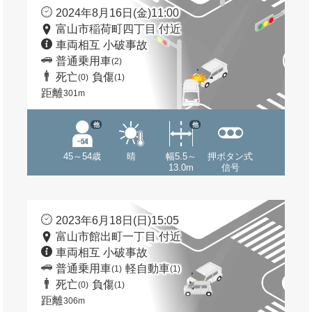
2024年8月16日(金)11:00
富山市稲荷町四丁目 付近
車両相互 小破事故
普通乗用車
(2)
死亡
負傷
(0)
(1)
距離
301m
他
他
45～54歳
晴
幅5.5～
押ボタン式
13.0m
信号
2023年6月18日(日)15:05
富山市館出町一丁目 付近
車両相互 小破事故
普通乗用車
軽自動車
(1)
(1)
死亡
負傷
(0)
(1)
距離
306m