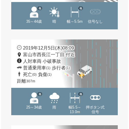
他
他
35～44歳
晴
幅～5.5m
信号なし
2019年12月5日(木)08:09
富山市西長江一丁目 付近
人対車両 小破事故
普通乗用車
歩行者
(1)
(1)
死亡
負傷
(0)
(1)
距離
307m
他
他
25～34歳
雨
幅5.5～
押ボタン式
13.0m
信号