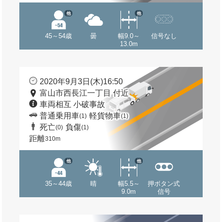
他
他
45～54歳
曇
幅9.0～
信号なし
13.0m
2020年9月3日(木)16:50
富山市西長江一丁目 付近
車両相互 小破事故
普通乗用車
軽貨物車
(1)
(1)
死亡
負傷
(0)
(1)
距離
310m
他
他
35～44歳
晴
幅5.5～
押ボタン式
9.0m
信号