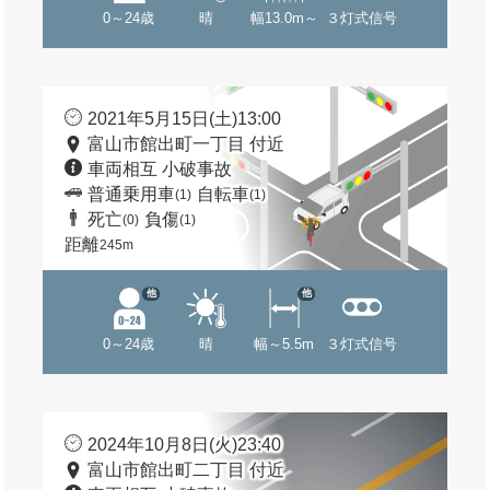
0～24歳
晴
幅13.0m～
３灯式信号
2021年5月15日(土)13:00
富山市館出町一丁目 付近
車両相互 小破事故
普通乗用車
自転車
(1)
(1)
死亡
負傷
(0)
(1)
距離
245m
他
他
0～24歳
晴
幅～5.5m
３灯式信号
2024年10月8日(火)23:40
富山市館出町二丁目 付近