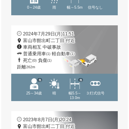
0～24歳
雨
幅～5.5m
信号なし
2024年7月29日(月)11:51
富山市館出町二丁目 付近
車両相互 中破事故
普通乗用車
軽自動車
(1)
(1)
死亡
負傷
(0)
(1)
距離
262m
他
他
25～34歳
晴
幅5.5～
３灯式信号
13.0m
2023年8月7日(月)20:24
富山市館出町二丁目 付近