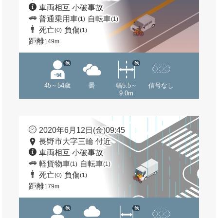
車両相互 小破事故
普通乗用車
自転車
(1)
(1)
死亡
負傷
(0)
(1)
距離
149m
他
他
45～54歳
曇
幅5.5～
信号なし
9.0m
2020年6月12日(金)09:45
長野市大字三輪 付近
車両相互 小破事故
軽貨物車
自転車
(1)
(1)
死亡
負傷
(0)
(1)
距離
179m
他
他