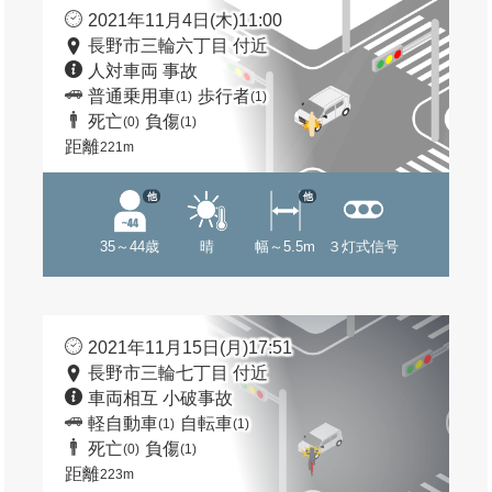
2021年11月4日(木)11:00
長野市三輪六丁目 付近
人対車両 事故
普通乗用車
歩行者
(1)
(1)
死亡
負傷
(0)
(1)
距離
221m
他
他
35～44歳
晴
幅～5.5m
３灯式信号
2021年11月15日(月)17:51
長野市三輪七丁目 付近
車両相互 小破事故
軽自動車
自転車
(1)
(1)
死亡
負傷
(0)
(1)
距離
223m