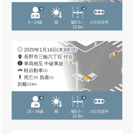
他
他
0～24歳
晴
幅5.5～
３灯式信号
13.0m
2020年1月16日(木)08:00
長野市三輪六丁目 付近
車両相互 中破事故
軽自動車
(2)
死亡
負傷
(0)
(1)
距離
224m
他
他
25～34歳
晴
幅5.5～
３灯式信号
13.0m