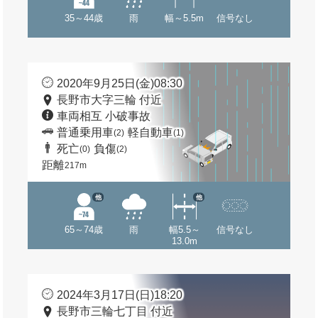
35～44歳
雨
幅～5.5m
信号なし
2020年9月25日(金)08:30
長野市大字三輪 付近
車両相互 小破事故
普通乗用車
軽自動車
(2)
(1)
死亡
負傷
(0)
(2)
距離
217m
他
他
65～74歳
雨
幅5.5～
信号なし
13.0m
2024年3月17日(日)18:20
長野市三輪七丁目 付近