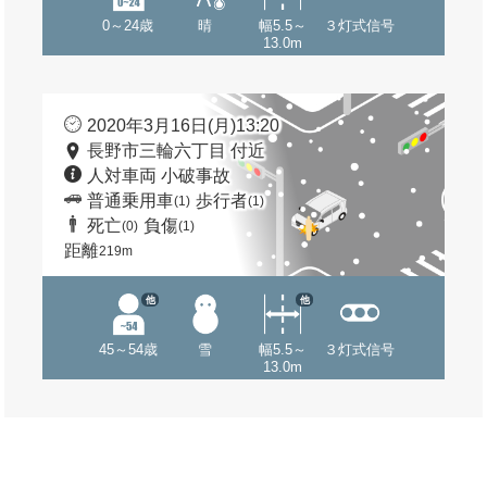
0～24歳
晴
幅5.5～
３灯式信号
13.0m
2020年3月16日(月)13:20
長野市三輪六丁目 付近
人対車両 小破事故
普通乗用車
歩行者
(1)
(1)
死亡
負傷
(0)
(1)
距離
219m
他
他
45～54歳
雪
幅5.5～
３灯式信号
13.0m