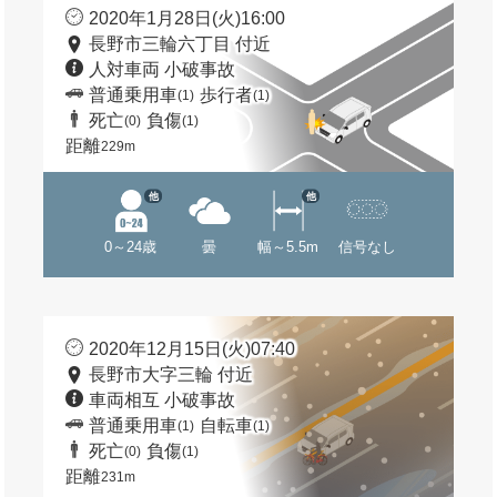
2020年1月28日(火)16:00
長野市三輪六丁目 付近
人対車両 小破事故
普通乗用車
歩行者
(1)
(1)
死亡
負傷
(0)
(1)
距離
229m
他
他
0～24歳
曇
幅～5.5m
信号なし
2020年12月15日(火)07:40
長野市大字三輪 付近
車両相互 小破事故
普通乗用車
自転車
(1)
(1)
死亡
負傷
(0)
(1)
距離
231m