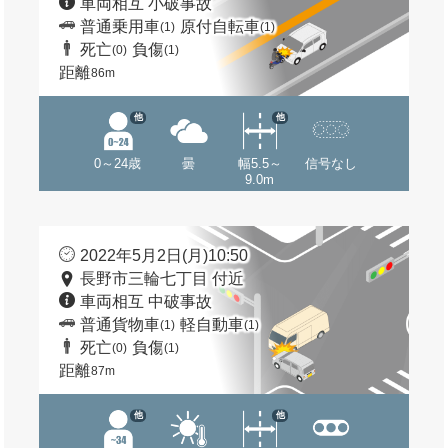
車両相互 小破事故
普通乗用車
原付自転車
(1)
(1)
死亡
負傷
(0)
(1)
距離
86m
他
他
0～24歳
曇
幅5.5～
信号なし
9.0m
2022年5月2日(月)10:50
長野市三輪七丁目 付近
車両相互 中破事故
普通貨物車
軽自動車
(1)
(1)
死亡
負傷
(0)
(1)
距離
87m
他
他