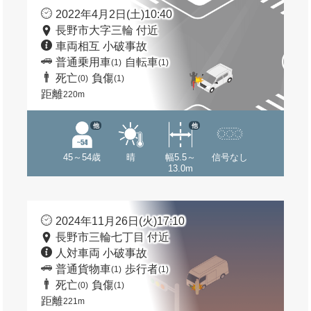
2022年4月2日(土)10:40
長野市大字三輪 付近
車両相互 小破事故
普通乗用車
自転車
(1)
(1)
死亡
負傷
(0)
(1)
距離
220m
他
他
45～54歳
晴
幅5.5～
信号なし
13.0m
2024年11月26日(火)17:10
長野市三輪七丁目 付近
人対車両 小破事故
普通貨物車
歩行者
(1)
(1)
死亡
負傷
(0)
(1)
距離
221m