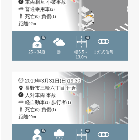
車両相互 小破事故
普通乗用車
(2)
死亡
負傷
(0)
(1)
距離
92m
他
他
25～34歳
曇
幅5.5～
３灯式信号
13.0m
2019年3月31日(日)19:30
長野市三輪六丁目 付近
人対車両 事故
軽自動車
歩行者
(1)
(1)
死亡
負傷
(0)
(1)
距離
99m
他
他