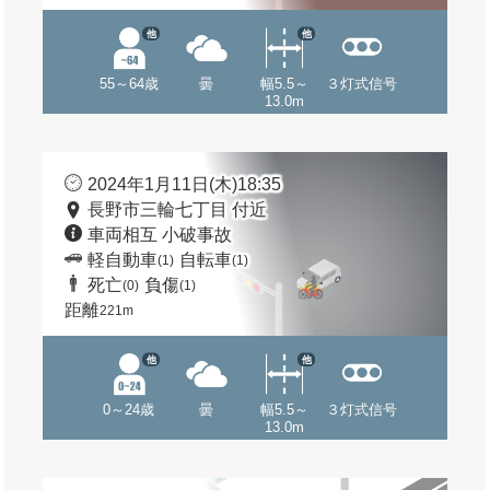
他
他
55～64歳
曇
幅5.5～
３灯式信号
13.0m
2024年1月11日(木)18:35
長野市三輪七丁目 付近
車両相互 小破事故
軽自動車
自転車
(1)
(1)
死亡
負傷
(0)
(1)
距離
221m
他
他
0～24歳
曇
幅5.5～
３灯式信号
13.0m