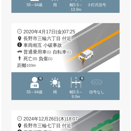
55～64歳
雨
幅5.5～
３灯式信号
13.0m
2020年4月17日(金)07:25
長野市三輪六丁目 付近
車両相互 小破事故
普通乗用車
自転車
(1)
(1)
死亡
負傷
(0)
(1)
距離
103m
他
他
55～64歳
晴
幅5.5～
信号なし
9.0m
2024年12月26日(木)18:07
長野市三輪七丁目 付近