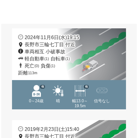
2024年11月6日(水)19:15
長野市三輪七丁目 付近
車両相互 小破事故
軽自動車
自転車
(1)
(1)
死亡
負傷
(0)
(1)
距離
113m
他
他
0～24歳
晴
幅13.0～
信号なし
19.5m
2019年2月23日(土)15:40
長野市三輪七丁目 付近