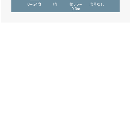
0～24歳
晴
幅5.5～
信号なし
9.0m