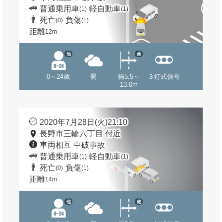
普通乗用車
軽自動車
(1)
(1)
死亡
負傷
(0)
(1)
距離
12m
他
他
0～24歳
曇
幅5.5～
３灯式信号
13.0m
2020年7月28日(火)21:10
長野市三輪六丁目 付近
車両相互 中破事故
普通乗用車
軽自動車
(1)
(1)
死亡
負傷
(0)
(1)
距離
14m
他
他