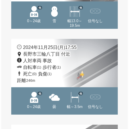
他
他
0～24歳
雪
幅13.0～
信号なし
19.5m
2024年11月25日(月)17:55
長野市三輪八丁目 付近
人対車両 事故
自転車
歩行者
(1)
(1)
死亡
負傷
(0)
(1)
距離
246m
他
他
0～24歳
曇
幅～3.5m
信号なし