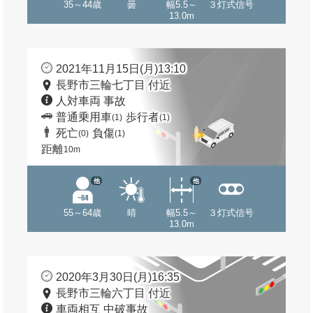
35～44歳
曇
幅5.5～
３灯式信号
13.0m
2021年11月15日(月)13:10
長野市三輪七丁目 付近
人対車両 事故
普通乗用車
歩行者
(1)
(1)
死亡
負傷
(0)
(1)
距離
10m
他
他
55～64歳
晴
幅5.5～
３灯式信号
13.0m
2020年3月30日(月)16:35
長野市三輪六丁目 付近
車両相互 中破事故