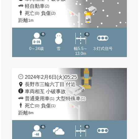
軽自動車
(2)
死亡
負傷
(0)
(2)
距離
1m
他
他
0～24歳
雪
幅5.5～
３灯式信号
13.0m
2024年2月6日(火)05:25
長野市三輪六丁目 付近
車両相互 小破事故
普通乗用車
大型特殊車
(1)
(1)
死亡
負傷
(0)
(1)
距離
8m
他
他