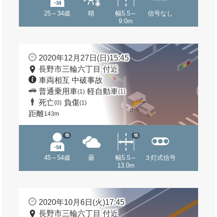
25～34歳
晴
幅5.5～
信号なし
9.0m
2020年12月27日(日)15:45
長野市三輪六丁目 付近
車両相互 中破事故
普通乗用車
軽自動車
(1)
(1)
死亡
負傷
(0)
(1)
距離
143m
他
他
45～54歳
曇
幅5.5～
３灯式信号
13.0m
2020年10月6日(火)17:45
長野市三輪六丁目 付近