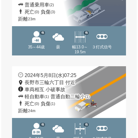
普通乗用車
(2)
死亡
負傷
(0)
(3)
距離
23m
他
他
35～44歳
曇
幅13.0～
３灯式信号
19.5m
2024年5月8日(水)07:25
長野市三輪六丁目 付近
車両相互 小破事故
軽自動車
普通自動二輪小
(1)
(1)
死亡
負傷
(0)
(1)
距離
24m
他
他