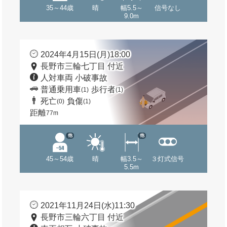
35～44歳
晴
幅5.5～
信号なし
9.0m
2024年4月15日(月)18:00
長野市三輪七丁目 付近
人対車両 小破事故
普通乗用車
歩行者
(1)
(1)
死亡
負傷
(0)
(1)
距離
77m
他
他
45～54歳
晴
幅3.5～
３灯式信号
5.5m
2021年11月24日(水)11:30
長野市三輪六丁目 付近