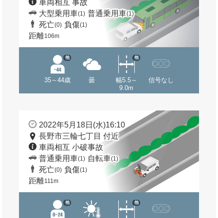
車両相互 事故
大型乗用車
普通乗用車
(1)
(1)
死亡
負傷
(0)
(1)
距離
106m
他
他
35～44歳
曇
幅5.5～
信号なし
9.0m
2022年5月18日(水)16:10
長野市三輪七丁目 付近
車両相互 小破事故
普通乗用車
自転車
(1)
(1)
死亡
負傷
(0)
(1)
距離
111m
他
他