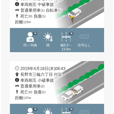
車両相互 中破事故
普通乗用車
自転車
(1)
(1)
死亡
負傷
(0)
(1)
距離
115m
他
他
25～34歳
晴
幅9.0～
信号なし
13.0m
2019年4月18日(木)08:43
長野市三輪六丁目 付近
車両相互 小破事故
普通乗用車
(2)
死亡
負傷
(0)
(1)
距離
137m
他
他