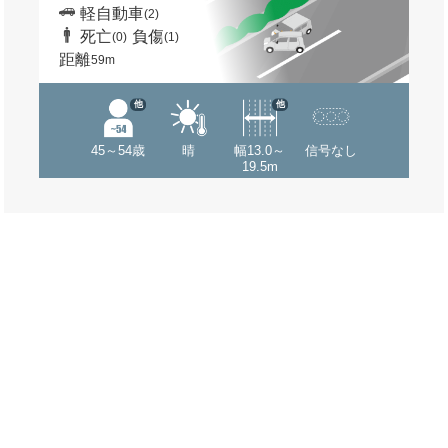
軽自動車
(2)
死亡
負傷
(0)
(1)
距離
59m
他
他
45～54歳
晴
幅13.0～
信号なし
19.5m