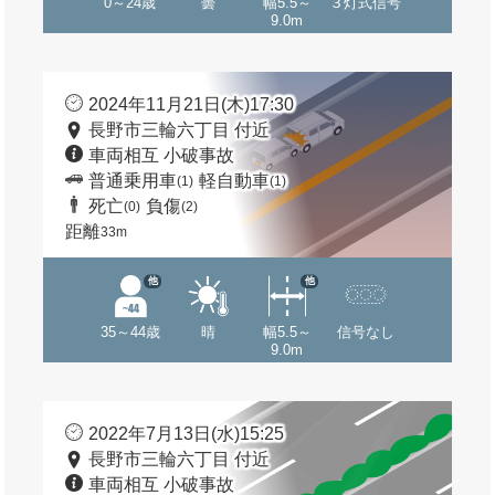
0～24歳
曇
幅5.5～
３灯式信号
9.0m
2024年11月21日(木)17:30
長野市三輪六丁目 付近
車両相互 小破事故
普通乗用車
軽自動車
(1)
(1)
死亡
負傷
(0)
(2)
距離
33m
他
他
35～44歳
晴
幅5.5～
信号なし
9.0m
2022年7月13日(水)15:25
長野市三輪六丁目 付近
車両相互 小破事故