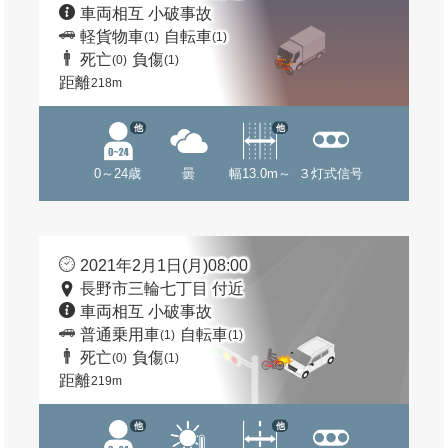
車両相互 小破事故
軽貨物車
自転車
(1)
(1)
死亡
負傷
(0)
(1)
距離
218m
他
他
0～24歳
曇
幅13.0m～
３灯式信号
2021年2月1日(月)08:00
長野市三輪七丁目 付近
車両相互 小破事故
普通乗用車
自転車
(1)
(1)
死亡
負傷
(0)
(1)
距離
219m
他
他