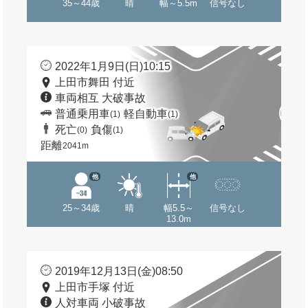
35～44歳
晴
幅～5.5m
信号なし
2022年1月9日(日)10:15
上田市舞田 付近
車両相互 大破事故
普通乗用車
軽自動車
(1)
(1)
死亡
負傷
(0)
(1)
距離
2041m
他
他
25～34歳
晴
幅5.5～
信号なし
13.0m
2019年12月13日(金)08:50
上田市手塚 付近
人対車両 小破事故