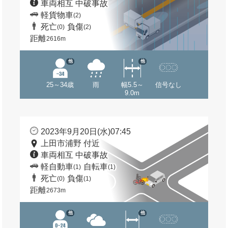
車両相互 中破事故
軽貨物車
(2)
死亡
負傷
(0)
(2)
距離
2616m
他
他
25～34歳
雨
幅5.5～
信号なし
9.0m
2023年9月20日(水)07:45
上田市浦野 付近
車両相互 中破事故
軽自動車
自転車
(1)
(1)
死亡
負傷
(0)
(1)
距離
2673m
他
他