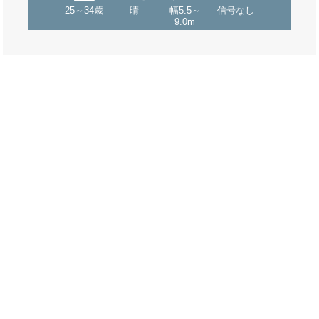
25～34歳
晴
幅5.5～
信号なし
9.0m