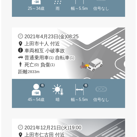
25～34歳
雨
幅～5.5m
信号なし
2021年4月23日(金)08:25
上田市十人 付近
車両相互 小破事故
普通乗用車
自転車
(1)
(1)
死亡
負傷
(0)
(1)
距離
2833m
他
他
45～54歳
晴
幅～5.5m
信号なし
2021年12月21日(火)19:00
上田市仁古田 付近