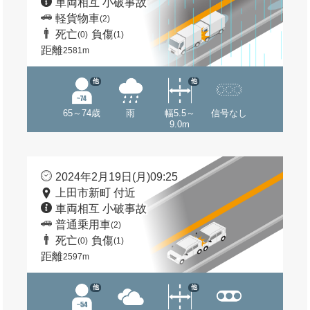
車両相互 小破事故
軽貨物車
(2)
死亡
負傷
(0)
(1)
距離
2581m
他
他
65～74歳
雨
幅5.5～
信号なし
9.0m
2024年2月19日(月)09:25
上田市新町 付近
車両相互 小破事故
普通乗用車
(2)
死亡
負傷
(0)
(1)
距離
2597m
他
他