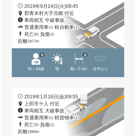
2019年9月24日(火)09:45
郡青木村大字当郷 付近
車両相互 中破事故
普通乗用車
軽自動車
(1)
(1)
死亡
負傷
(0)
(1)
距離
2977m
他
他
55～64歳
晴
幅～5.5m
信号なし
2019年1月18日(金)09:55
上田市十人 付近
車両相互 大破事故
普通乗用車
軽貨物車
(1)
(1)
死亡
負傷
(0)
(1)
距離
2988m