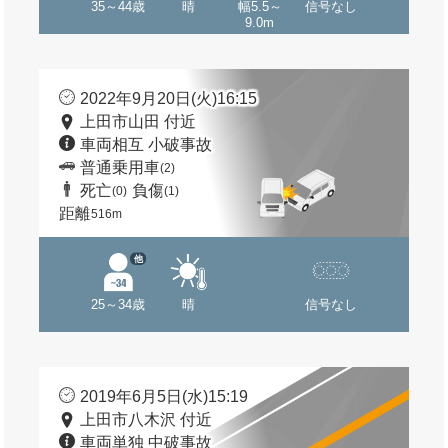
35～44歳
晴
幅5.5～
信号なし
9.0m
2022年9月20日(火)16:15
上田市山田 付近
車両相互 小破事故
普通乗用車
(2)
死亡
負傷
(0)
(1)
距離
516m
他
25～34歳
晴
信号なし
2019年6月5日(水)15:19
上田市八木沢 付近
車両単独 中破事故