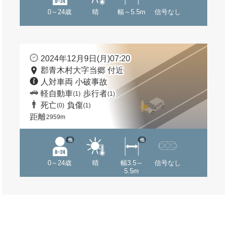
0～24歳
晴
幅～5.5m
信号なし
2024年12月9日(月)07:20
郡青木村大字当郷 付近
人対車両 小破事故
軽自動車
歩行者
(1)
(1)
死亡
負傷
(0)
(1)
距離
2959m
他
他
0～24歳
晴
幅3.5～
信号なし
5.5m