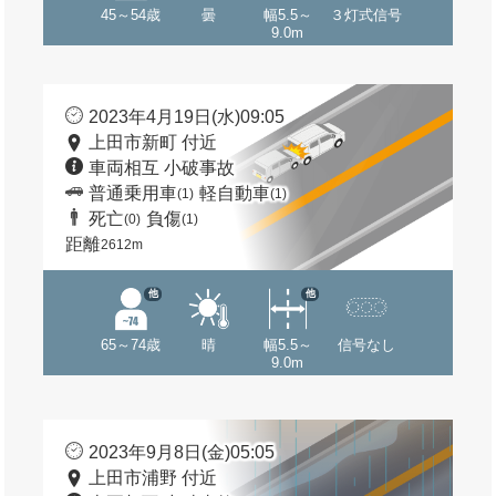
45～54歳
曇
幅5.5～
３灯式信号
9.0m
2023年4月19日(水)09:05
上田市新町 付近
車両相互 小破事故
普通乗用車
軽自動車
(1)
(1)
死亡
負傷
(0)
(1)
距離
2612m
他
他
65～74歳
晴
幅5.5～
信号なし
9.0m
2023年9月8日(金)05:05
上田市浦野 付近