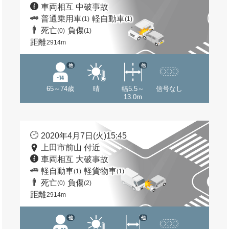
車両相互 中破事故
普通乗用車
軽自動車
(1)
(1)
死亡
負傷
(0)
(1)
距離
2914m
他
他
65～74歳
晴
幅5.5～
信号なし
13.0m
2020年4月7日(火)15:45
上田市前山 付近
車両相互 大破事故
軽自動車
軽貨物車
(1)
(1)
死亡
負傷
(0)
(2)
距離
2914m
他
他