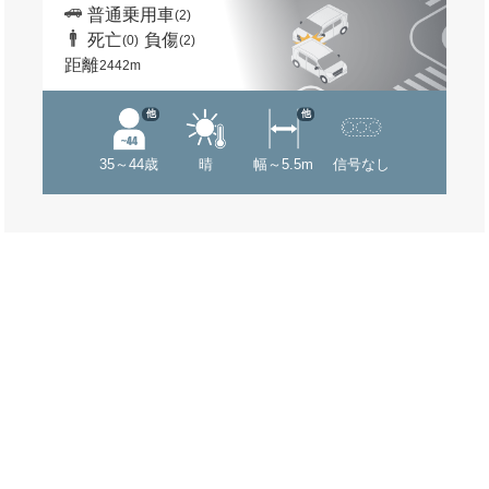
普通乗用車
(2)
死亡
負傷
(0)
(2)
距離
2442m
他
他
35～44歳
晴
幅～5.5m
信号なし