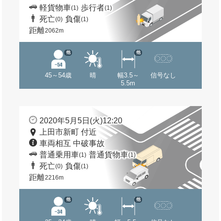
軽貨物車
歩行者
(1)
(1)
死亡
負傷
(0)
(1)
距離
2062m
他
他
45～54歳
晴
幅3.5～
信号なし
5.5m
2020年5月5日(火)12:20
上田市新町 付近
車両相互 中破事故
普通乗用車
普通貨物車
(1)
(1)
死亡
負傷
(0)
(1)
距離
2216m
他
他