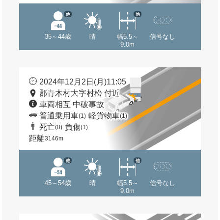
他
他
35～44歳
晴
幅5.5～
信号なし
9.0m
2024年12月2日(月)11:05
郡青木村大字村松 付近
車両相互 中破事故
普通乗用車
軽貨物車
(1)
(1)
死亡
負傷
(0)
(1)
距離
3146m
他
他
45～54歳
晴
幅5.5～
信号なし
9.0m