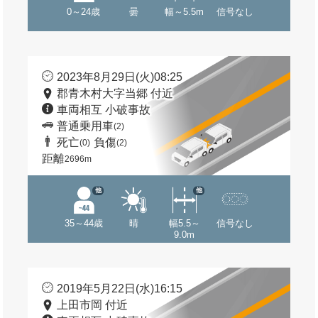
0～24歳
曇
幅～5.5m
信号なし
2023年8月29日(火)08:25
郡青木村大字当郷 付近
車両相互 小破事故
普通乗用車
(2)
死亡
負傷
(0)
(2)
距離
2696m
他
他
35～44歳
晴
幅5.5～
信号なし
9.0m
2019年5月22日(水)16:15
上田市岡 付近