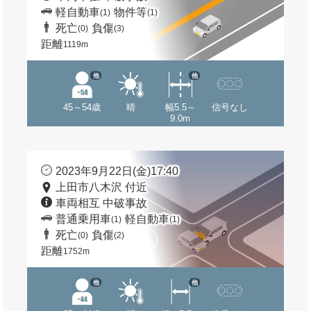
軽自動車
物件等
(1)
(1)
死亡
負傷
(0)
(3)
距離
1119m
他
他
45～54歳
晴
幅5.5～
信号なし
9.0m
2023年9月22日(金)17:40
上田市八木沢 付近
車両相互 中破事故
普通乗用車
軽自動車
(1)
(1)
死亡
負傷
(0)
(2)
距離
1752m
他
他