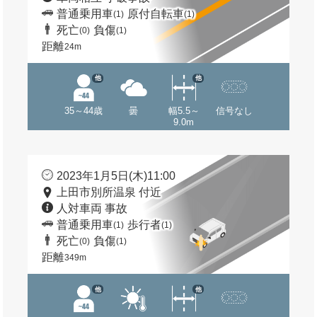
普通乗用車
原付自転車
(1)
(1)
死亡
負傷
(0)
(1)
距離
24m
他
他
35～44歳
曇
幅5.5～
信号なし
9.0m
2023年1月5日(木)11:00
上田市別所温泉 付近
人対車両 事故
普通乗用車
歩行者
(1)
(1)
死亡
負傷
(0)
(1)
距離
349m
他
他