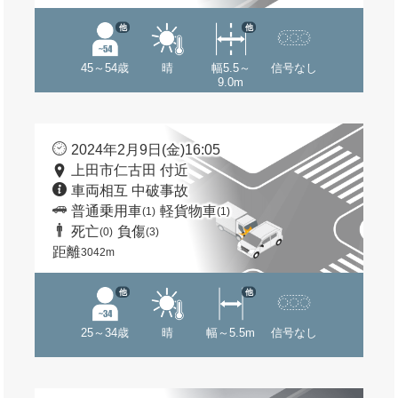
他
他
45～54歳
晴
幅5.5～
信号なし
9.0m
2024年2月9日(金)16:05
上田市仁古田 付近
車両相互 中破事故
普通乗用車
軽貨物車
(1)
(1)
死亡
負傷
(0)
(3)
距離
3042m
他
他
25～34歳
晴
幅～5.5m
信号なし