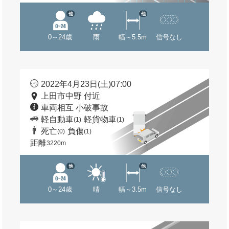
他
他
0～24歳
雨
幅～5.5m
信号なし
2022年4月23日(土)07:00
上田市中野 付近
車両相互 小破事故
軽自動車
軽貨物車
(1)
(1)
死亡
負傷
(0)
(1)
距離
3220m
他
他
0～24歳
晴
幅～3.5m
信号なし