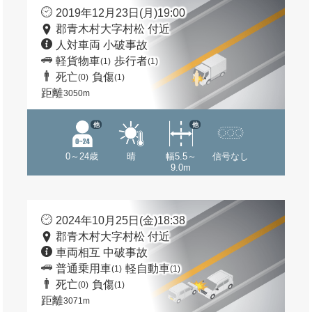
2019年12月23日(月)19:00
郡青木村大字村松 付近
人対車両 小破事故
軽貨物車
歩行者
(1)
(1)
死亡
負傷
(0)
(1)
距離
3050m
他
他
0～24歳
晴
幅5.5～
信号なし
9.0m
2024年10月25日(金)18:38
郡青木村大字村松 付近
車両相互 中破事故
普通乗用車
軽自動車
(1)
(1)
死亡
負傷
(0)
(1)
距離
3071m