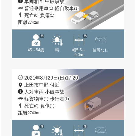
車両相互 中破事故
普通乗用車
軽自動車
(1)
(1)
死亡
負傷
(0)
(1)
距離
2742m
他
他
45～54歳
晴
幅5.5～
信号なし
9.0m
2021年8月29日(日)17:20
上田市中野 付近
人対車両 小破事故
軽貨物車
歩行者
(1)
(1)
死亡
負傷
(0)
(1)
距離
2743m
他
他