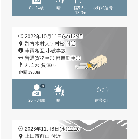
0～24歳
晴
幅5.5～
３灯式信号
13.0m
2022年10月11日(火)12:45
郡青木村大字村松 付近
車両相互 小破事故
普通貨物車
軽自動車
(1)
(1)
死亡
負傷
(0)
(1)
距離
2903m
他
25～34歳
晴
信号なし
2023年11月8日(水)12:20
上田市前山 付近