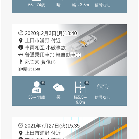
65～74歳
晴
幅～3.5m
信号なし
2020年2月3日(月)18:40
上田市浦野 付近
車両相互 小破事故
普通乗用車
軽自動車
(1)
(1)
死亡
負傷
(0)
(1)
距離
2516m
他
他
35～44歳
曇
幅5.5～
信号なし
9.0m
2021年7月27日(火)15:35
上田市浦野 付近