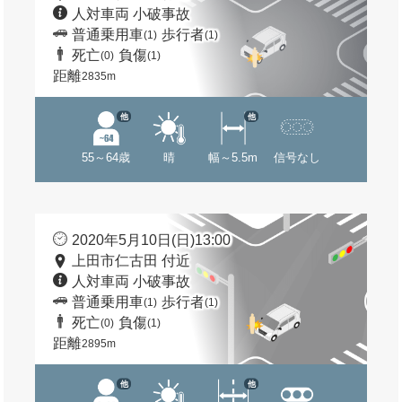
人対車両 小破事故
普通乗用車
歩行者
(1)
(1)
死亡
負傷
(0)
(1)
距離
2835m
他
他
55～64歳
晴
幅～5.5m
信号なし
2020年5月10日(日)13:00
上田市仁古田 付近
人対車両 小破事故
普通乗用車
歩行者
(1)
(1)
死亡
負傷
(0)
(1)
距離
2895m
他
他