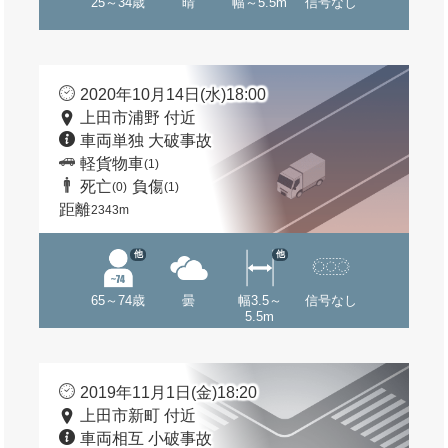
25～34歳
晴
幅～5.5m
信号なし
2020年10月14日(水)18:00
上田市浦野 付近
車両単独 大破事故
軽貨物車
(1)
死亡
負傷
(0)
(1)
距離
2343m
他
他
65～74歳
曇
幅3.5～
信号なし
5.5m
2019年11月1日(金)18:20
上田市新町 付近
車両相互 小破事故