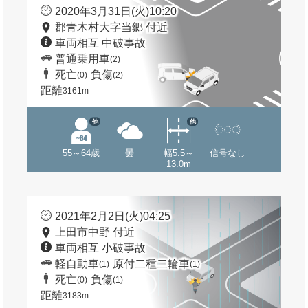
2020年3月31日(火)10:20
郡青木村大字当郷 付近
車両相互 中破事故
普通乗用車
(2)
死亡
負傷
(0)
(2)
距離
3161m
他
他
55～64歳
曇
幅5.5～
信号なし
13.0m
2021年2月2日(火)04:25
上田市中野 付近
車両相互 小破事故
軽自動車
原付二種二輪車
(1)
(1)
死亡
負傷
(0)
(1)
距離
3183m