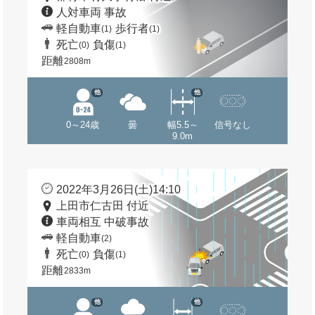
人対車両 事故
軽自動車
歩行者
(1)
(1)
死亡
負傷
(0)
(1)
距離
2808m
他
他
0～24歳
曇
幅5.5～
信号なし
9.0m
2022年3月26日(土)14:10
上田市仁古田 付近
車両相互 中破事故
軽自動車
(2)
死亡
負傷
(0)
(1)
距離
2833m
他
他