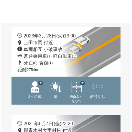
2023年3月28日(火)13:00
上田市岡 付近
車両相互 小破事故
普通乗用車
軽自動車
(1)
(1)
死亡
負傷
(0)
(1)
距離
2754m
他
他
0～24歳
晴
幅5.5～
信号なし
9.0m
2021年6月4日(金)23:20
郡青木村大字村松 付近