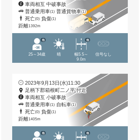
車両相互 中破事故
普通乗用車
普通貨物車
(1)
(1)
死亡
負傷
(0)
(1)
距離
1392m
他
他
25～34歳
晴
幅5.5～
信号なし
9.0m
2023年9月13日(水)11:30
足柄下郡箱根町二ノ平 付近
車両相互 小破事故
普通乗用車
自転車
(1)
(1)
死亡
負傷
(0)
(1)
距離
1405m
他
他