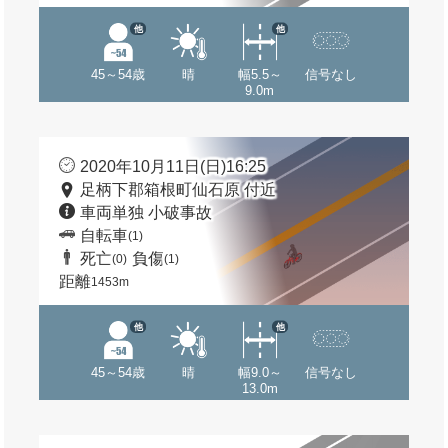
他
他
45～54歳
晴
幅5.5～
信号なし
9.0m
2020年10月11日(日)16:25
足柄下郡箱根町仙石原 付近
車両単独 小破事故
自転車
(1)
死亡
負傷
(0)
(1)
距離
1453m
他
他
45～54歳
晴
幅9.0～
信号なし
13.0m