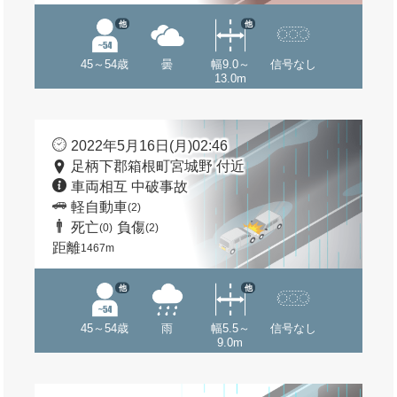
他
他
45～54歳
曇
幅9.0～
信号なし
13.0m
2022年5月16日(月)02:46
足柄下郡箱根町宮城野 付近
車両相互 中破事故
軽自動車
(2)
死亡
負傷
(0)
(2)
距離
1467m
他
他
45～54歳
雨
幅5.5～
信号なし
9.0m