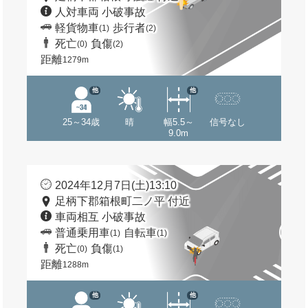
人対車両 小破事故
軽貨物車
歩行者
(1)
(2)
死亡
負傷
(0)
(2)
距離
1279m
他
他
25～34歳
晴
幅5.5～
信号なし
9.0m
2024年12月7日(土)13:10
足柄下郡箱根町二ノ平 付近
車両相互 小破事故
普通乗用車
自転車
(1)
(1)
死亡
負傷
(0)
(1)
距離
1288m
他
他