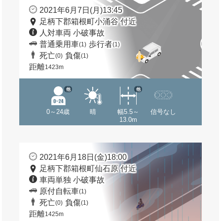
2021年6月7日(月)13:45
足柄下郡箱根町小涌谷 付近
人対車両 小破事故
普通乗用車
歩行者
(1)
(1)
死亡
負傷
(0)
(1)
距離
1423m
他
他
0～24歳
晴
幅5.5～
信号なし
13.0m
2021年6月18日(金)18:00
足柄下郡箱根町仙石原 付近
車両単独 小破事故
原付自転車
(1)
死亡
負傷
(0)
(1)
距離
1425m