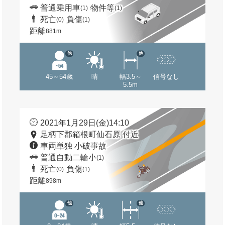
普通乗用車
物件等
(1)
(1)
死亡
負傷
(0)
(1)
距離
881m
他
他
45～54歳
晴
幅3.5～
信号なし
5.5m
2021年1月29日(金)14:10
足柄下郡箱根町仙石原 付近
車両単独 小破事故
普通自動二輪小
(1)
死亡
負傷
(0)
(1)
距離
898m
他
他