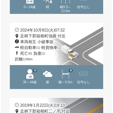
0～24歳
晴
幅5.5～
信号なし
13.0m
2024年10月8日(火)07:32
足柄下郡箱根町強羅 付近
車両相互 小破事故
軽自動車
軽貨物車
(1)
(1)
死亡
負傷
(0)
(1)
距離
1296m
他
他
35～44歳
曇
幅～5.5m
信号なし
2019年1月22日(火)19:10
足柄下郡箱根町二ノ平 付近