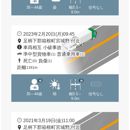
35～44歳
曇
幅5.5～
信号なし
9.0m
2023年2月20日(月)09:45
足柄下郡箱根町宮城野 付近
車両相互 小破事故
準中型貨物車
普通乗用車
(1)
(1)
死亡
負傷
(0)
(1)
距離
1391m
他
他
35～44歳
晴
幅5.5～
信号なし
9.0m
2021年3月19日(金)11:00
足柄下郡箱根町宮城野 付近