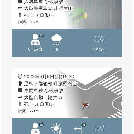
人対車両 小破事故
大型乗用車
歩行者
(1)
(1)
死亡
負傷
(0)
(1)
距離
1207m
他
0～24歳
雨
信号なし
2022年6月6日(月)15:30
足柄下郡箱根町強羅 付近
車両単独 小破事故
大型自動二輪大
(1)
死亡
負傷
(0)
(1)
距離
1221m
他
他