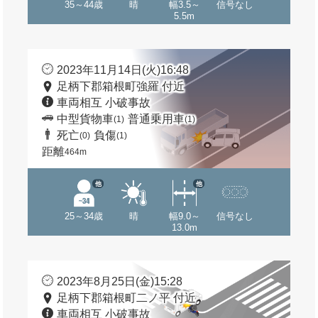
35～44歳
晴
幅3.5～
信号なし
5.5m
2023年11月14日(火)16:48
足柄下郡箱根町強羅 付近
車両相互 小破事故
中型貨物車
普通乗用車
(1)
(1)
死亡
負傷
(0)
(1)
距離
464m
他
他
25～34歳
晴
幅9.0～
信号なし
13.0m
2023年8月25日(金)15:28
足柄下郡箱根町二ノ平 付近
車両相互 小破事故