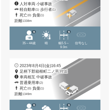
人対車両 小破事故
軽自動車
歩行者
(1)
(1)
死亡
負傷
(0)
(1)
距離
1338m
他
他
35～44歳
晴
幅5.5～
信号なし
9.0m
2023年8月4日(金)16:45
足柄下郡箱根町二ノ平 付近
車両相互 中破事故
普通乗用車
(2)
死亡
負傷
(0)
(1)
距離
1349m
他
他