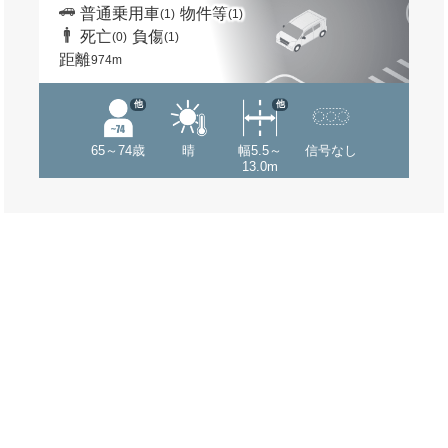
普通乗用車
物件等
(1)
(1)
死亡
負傷
(0)
(1)
距離
974m
他
他
65～74歳
晴
幅5.5～
信号なし
13.0m