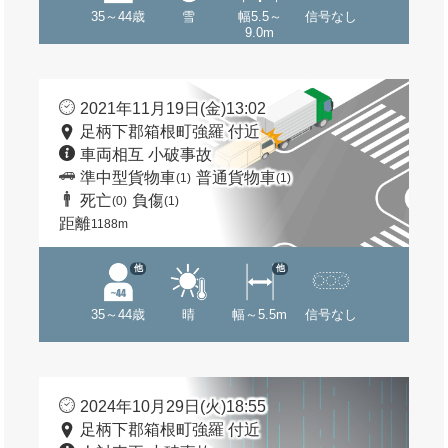
35～44歳
雪
幅5.5～
信号なし
9.0m
2021年11月19日(金)13:02
足柄下郡箱根町強羅 付近
車両相互 小破事故
準中型貨物車
普通貨物車
(1)
(1)
死亡
負傷
(0)
(1)
距離
1188m
他
他
35～44歳
晴
幅～5.5m
信号なし
2024年10月29日(火)18:55
足柄下郡箱根町強羅 付近