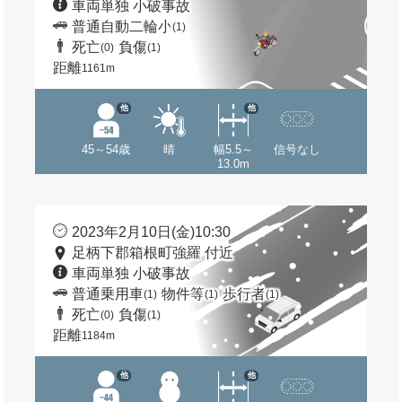
車両単独 小破事故
普通自動二輪小
(1)
死亡
負傷
(0)
(1)
距離
1161m
他
他
45～54歳
晴
幅5.5～
信号なし
13.0m
2023年2月10日(金)10:30
足柄下郡箱根町強羅 付近
車両単独 小破事故
普通乗用車
物件等
歩行者
(1)
(1)
(1)
死亡
負傷
(0)
(1)
距離
1184m
他
他