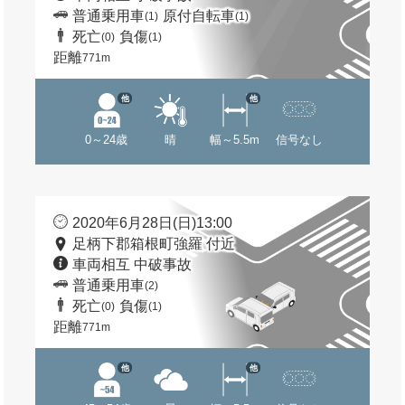
普通乗用車
原付自転車
(1)
(1)
死亡
負傷
(0)
(1)
距離
771m
他
他
0～24歳
晴
幅～5.5m
信号なし
2020年6月28日(日)13:00
足柄下郡箱根町強羅 付近
車両相互 中破事故
普通乗用車
(2)
死亡
負傷
(0)
(1)
距離
771m
他
他