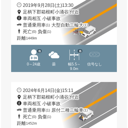
2019年9月28日(土)13:30
足柄下郡箱根町小涌谷 付近
車両相互 小破事故
普通乗用車
大型自動二輪大
(1)
(1)
死亡
負傷
(0)
(1)
距離
1449m
他
他
0～24歳
曇
幅5.5～
信号なし
9.0m
2024年6月14日(金)15:11
足柄下郡箱根町小涌谷 付近
車両相互 小破事故
普通乗用車
原付二種二輪車
(1)
(1)
死亡
負傷
(0)
(1)
距離
1452m