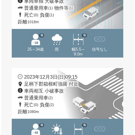
車両単独 大破事故
普通乗用車
物件等
(1)
(1)
死亡
負傷
(0)
(1)
距離
1018m
他
他
25～34歳
雨
幅5.5～
信号なし
9.0m
2023年12月3日(日)09:15
足柄下郡箱根町強羅 付近
車両相互 小破事故
普通乗用車
(2)
死亡
負傷
(0)
(2)
距離
1080m
他
他