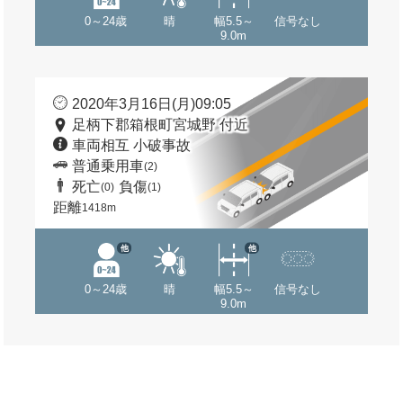
0～24歳
晴
幅5.5～
信号なし
9.0m
2020年3月16日(月)09:05
足柄下郡箱根町宮城野 付近
車両相互 小破事故
普通乗用車
(2)
死亡
負傷
(0)
(1)
距離
1418m
他
他
0～24歳
晴
幅5.5～
信号なし
9.0m