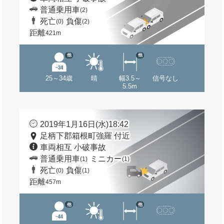
普通乗用車
(2)
死亡
負傷
(0)
(2)
距離
421m
他
他
25～34歳
晴
幅3.5～
信号なし
5.5m
2019年1月16日(水)18:42
足柄下郡箱根町強羅 付近
車両相互 小破事故
普通乗用車
ミニカー
(1)
(1)
死亡
負傷
(0)
(1)
距離
457m
他
他