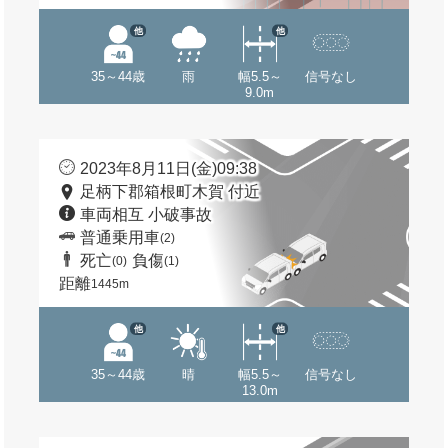
他
他
35～44歳
雨
幅5.5～
信号なし
9.0m
2023年8月11日(金)09:38
足柄下郡箱根町木賀 付近
車両相互 小破事故
普通乗用車
(2)
死亡
負傷
(0)
(1)
距離
1445m
他
他
35～44歳
晴
幅5.5～
信号なし
13.0m