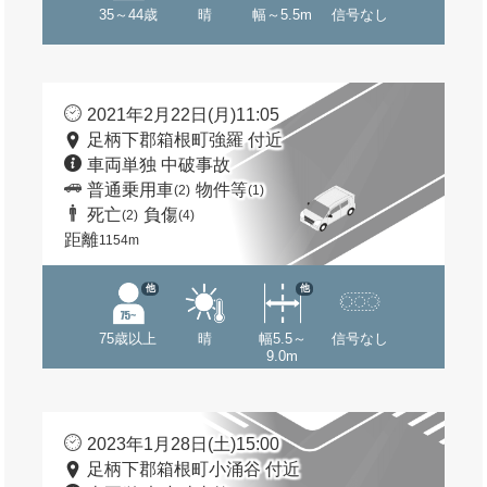
35～44歳
晴
幅～5.5m
信号なし
2021年2月22日(月)11:05
足柄下郡箱根町強羅 付近
車両単独 中破事故
普通乗用車
物件等
(2)
(1)
死亡
負傷
(2)
(4)
距離
1154m
他
他
75歳以上
晴
幅5.5～
信号なし
9.0m
2023年1月28日(土)15:00
足柄下郡箱根町小涌谷 付近