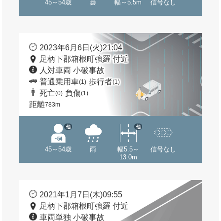
45～54歳
曇
幅～5.5m
信号なし
2023年6月6日(火)21:04
足柄下郡箱根町強羅 付近
人対車両 小破事故
普通乗用車
歩行者
(1)
(1)
死亡
負傷
(0)
(1)
距離
783m
他
他
45～54歳
雨
幅5.5～
信号なし
13.0m
2021年1月7日(木)09:55
足柄下郡箱根町強羅 付近
車両単独 小破事故