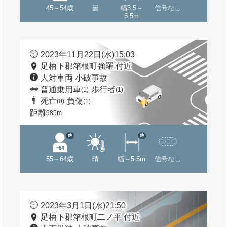
45～54歳
曇
幅3.5～
信号なし
5.5m
2023年11月22日(水)15:03
足柄下郡箱根町強羅 付近
人対車両 小破事故
普通乗用車
歩行者
(1)
(1)
死亡
負傷
(0)
(1)
距離
985m
他
他
55～64歳
晴
幅～5.5m
信号なし
2023年3月1日(水)21:50
足柄下郡箱根町二ノ平 付近