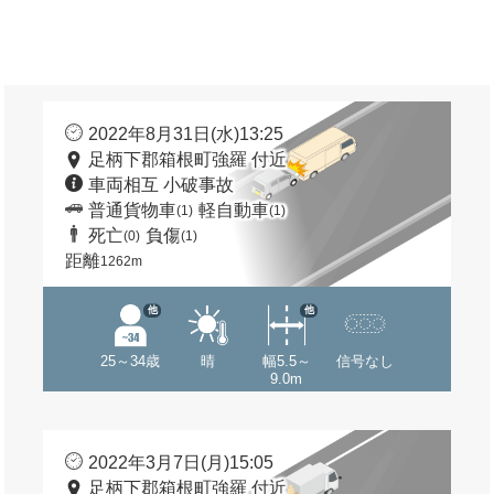
2022年8月31日(水)13:25
足柄下郡箱根町強羅 付近
車両相互 小破事故
普通貨物車
軽自動車
(1)
(1)
死亡
負傷
(0)
(1)
距離
1262m
他
他
25～34歳
晴
幅5.5～
信号なし
9.0m
2022年3月7日(月)15:05
足柄下郡箱根町強羅 付近