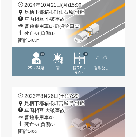
2024年10月21日(月)15:00
足柄下郡箱根町仙石原 付近
車両相互 小破事故
普通乗用車
軽貨物車
(1)
(1)
死亡
負傷
(0)
(1)
距離
1465m
他
他
25～34歳
晴
幅5.5～
信号なし
9.0m
2023年8月26日(土)17:20
足柄下郡箱根町宮城野 付近
車両相互 大破事故
普通乗用車
(3)
死亡
負傷
(0)
(3)
距離
1466m