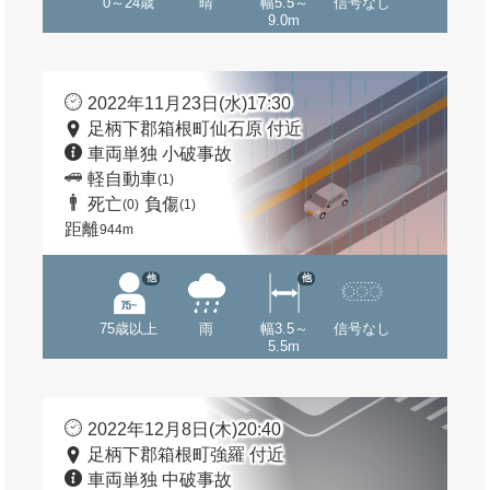
0～24歳
晴
幅5.5～
信号なし
9.0m
2022年11月23日(水)17:30
足柄下郡箱根町仙石原 付近
車両単独 小破事故
軽自動車
(1)
死亡
負傷
(0)
(1)
距離
944m
他
他
75歳以上
雨
幅3.5～
信号なし
5.5m
2022年12月8日(木)20:40
足柄下郡箱根町強羅 付近
車両単独 中破事故