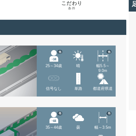
こだわり
条件
他
他
25～34歳
晴
幅5.5～
9.0m
信号なし
単路
都道府県道
他
他
35～44歳
曇
幅～3.5m