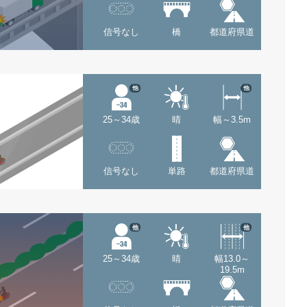
信号なし
橋
都道府県道
他
他
25～34歳
晴
幅～3.5m
信号なし
単路
都道府県道
他
他
25～34歳
晴
幅13.0～
19.5m