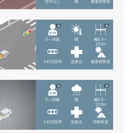
信号なし
橋
都道府県道
他
他
0～24歳
晴
幅5.5～
13.0m
３灯式信号
交差点
都道府県道
他
他
0～24歳
雨
幅5.5～
13.0m
３灯式信号
交差点
市町村道