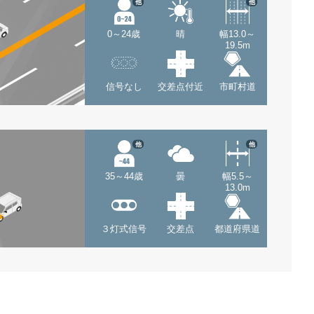
他
他
0～24歳
晴
幅13.0～
19.5m
信号なし
交差点付近
市町村道
他
他
35～44歳
曇
幅5.5～
13.0m
３灯式信号
交差点
都道府県道