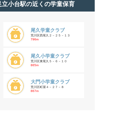
足立小台駅の近くの学童保育
尾久学童クラブ
荒川区西尾久２－２５－１３
796m
尾久小学童クラブ
荒川区東尾久５－６－１０
865m
大門小学童クラブ
荒川区町屋４－２７－８
867m