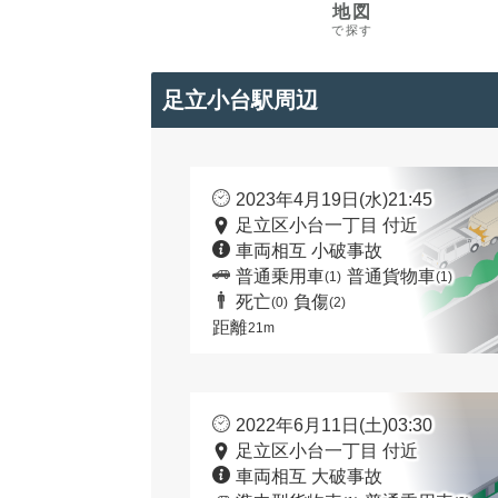
地図
で探す
足立小台駅周辺
2023年4月19日(水)21:45
足立区小台一丁目 付近
車両相互 小破事故
普通乗用車
普通貨物車
(1)
(1)
死亡
負傷
(0)
(2)
距離
21m
2022年6月11日(土)03:30
足立区小台一丁目 付近
車両相互 大破事故