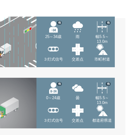
他
他
25～34歳
雨
幅5.5～
13.0m
３灯式信号
交差点
市町村道
他
他
0～24歳
曇
幅5.5～
13.0m
３灯式信号
交差点
都道府県道