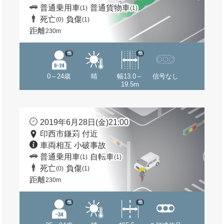
普通乗用車
普通貨物車
(1)
(1)
死亡
負傷
(0)
(1)
距離
230m
他
他
0～24歳
晴
幅13.0～
信号なし
19.5m
2019年6月28日(金)21:00
印西市鎌苅 付近
車両相互 小破事故
普通乗用車
自転車
(1)
(1)
死亡
負傷
(0)
(1)
距離
230m
他
他