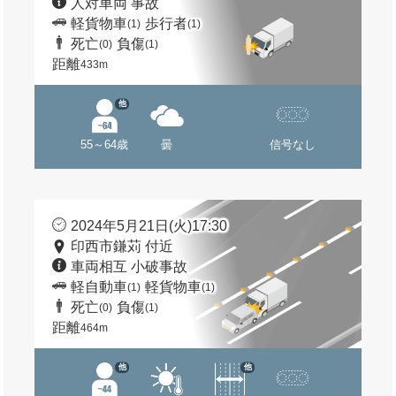
人対車両 事故
軽貨物車
歩行者
(1)
(1)
死亡
負傷
(0)
(1)
距離
433m
他
55～64歳
曇
信号なし
2024年5月21日(火)17:30
印西市鎌苅 付近
車両相互 小破事故
軽自動車
軽貨物車
(1)
(1)
死亡
負傷
(0)
(1)
距離
464m
他
他