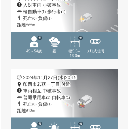
人対車両 小破事故
軽自動車
歩行者
(1)
(1)
死亡
負傷
(0)
(1)
距離
565m
他
他
45～54歳
霧
幅5.5～
３灯式信号
13.0m
2024年11月27日(水)20:15
印西市若萩一丁目 付近
車両相互 中破事故
普通乗用車
自転車
(1)
(1)
死亡
負傷
(0)
(1)
距離
613m
他
他