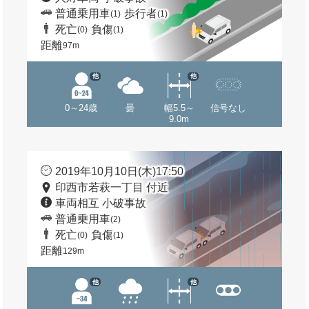
普通乗用車
歩行者
(1)
(1)
死亡
負傷
(0)
(1)
距離
97m
他
他
0～24歳
曇
幅5.5～
信号なし
9.0m
2019年10月10日(木)17:50
印西市若萩一丁目 付近
車両相互 小破事故
普通乗用車
(2)
死亡
負傷
(0)
(1)
距離
129m
他
他