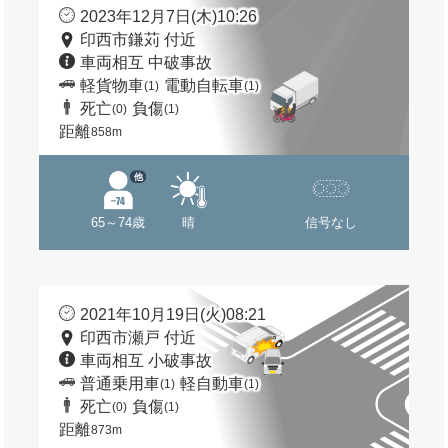
2023年12月7日(木)10:26
印西市鎌苅 付近
車両相互 中破事故
軽貨物車
電動自転車
(1)
(1)
死亡
負傷
(0)
(1)
距離
858m
他
65～74歳
晴
信号なし
2021年10月19日(火)08:21
印西市瀬戸 付近
車両相互 小破事故
普通乗用車
軽自動車
(1)
(1)
死亡
負傷
(0)
(1)
距離
873m