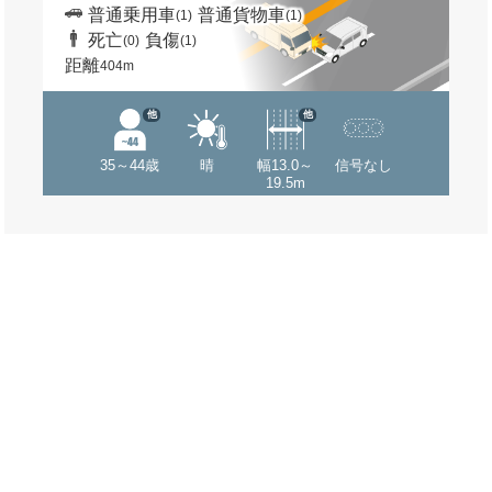
普通乗用車
普通貨物車
(1)
(1)
死亡
負傷
(0)
(1)
距離
404m
他
他
35～44歳
晴
幅13.0～
信号なし
19.5m