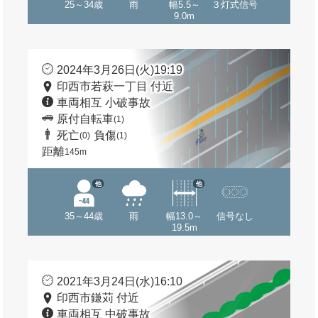
25～34歳
雨
幅5.5～
３灯式信号
9.0m
2024年3月26日(火)19:19
印西市若萩一丁目 付近
車両相互 小破事故
原付自転車
(1)
死亡
負傷
(0)
(1)
距離
145m
他
他
35～44歳
雨
幅13.0～
信号なし
19.5m
2021年3月24日(水)16:10
印西市鎌苅 付近
車両相互 中破事故