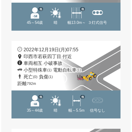
他
他
45～54歳
晴
幅13.0m～
３灯式信号
2022年12月19日(月)07:55
印西市若萩四丁目 付近
車両相互 小破事故
小型特殊車
電動自転車
(1)
(1)
死亡
負傷
(0)
(1)
距離
792m
他
他
35～44歳
晴
幅～5.5m
信号なし