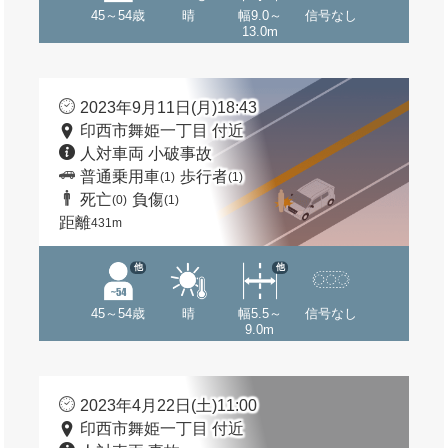
45～54歳
晴
幅9.0～
信号なし
13.0m
2023年9月11日(月)18:43
印西市舞姫一丁目 付近
人対車両 小破事故
普通乗用車
歩行者
(1)
(1)
死亡
負傷
(0)
(1)
距離
431m
他
他
45～54歳
晴
幅5.5～
信号なし
9.0m
2023年4月22日(土)11:00
印西市舞姫一丁目 付近