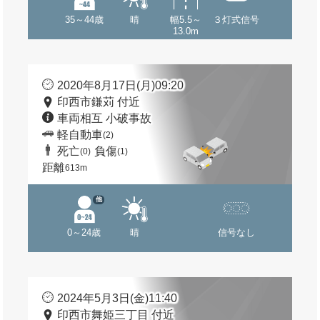
35～44歳
晴
幅5.5～
３灯式信号
13.0m
2020年8月17日(月)09:20
印西市鎌苅 付近
車両相互 小破事故
軽自動車
(2)
死亡
負傷
(0)
(1)
距離
613m
他
0～24歳
晴
信号なし
2024年5月3日(金)11:40
印西市舞姫三丁目 付近