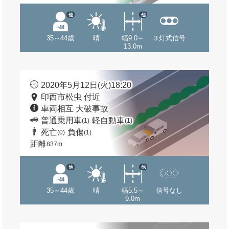
他
他
35～44歳
晴
幅9.0～
３灯式信号
13.0m
2020年5月12日(火)18:20
印西市松虫 付近
車両相互 大破事故
普通乗用車
軽自動車
(1)
(1)
死亡
負傷
(0)
(1)
距離
837m
他
他
35～44歳
晴
幅5.5～
信号なし
9.0m