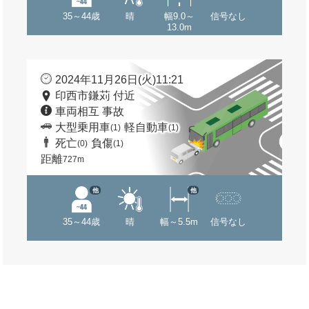
35～44歳
晴
幅9.0～
信号なし
13.0m
2024年11月26日(火)11:21
印西市鎌苅 付近
車両相互 事故
大型乗用車
軽自動車
(1)
(1)
死亡
負傷
(0)
(1)
距離
727m
他
他
35～44歳
晴
幅～5.5m
信号なし