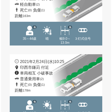
軽自動車
(2)
死亡
負傷
(0)
(1)
距離
163m
他
他
35～44歳
晴
幅9.0～
３灯式信号
13.0m
2021年2月24日(水)10:25
印西市鎌苅 付近
車両相互 小破事故
普通乗用車
(2)
死亡
負傷
(0)
(1)
距離
178m
他
他