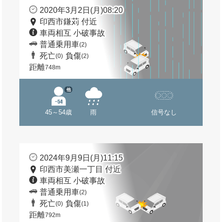
2020年3月2日(月)08:20
印西市鎌苅 付近
車両相互 小破事故
普通乗用車
(2)
死亡
負傷
(0)
(2)
距離
748m
他
45～54歳
雨
信号なし
2024年9月9日(月)11:15
印西市美瀬一丁目 付近
車両相互 小破事故
普通乗用車
(2)
死亡
負傷
(0)
(1)
距離
792m