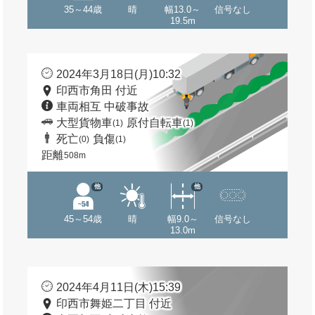
35～44歳
晴
幅13.0～
信号なし
19.5m
2024年3月18日(月)10:32
印西市角田 付近
車両相互 中破事故
大型貨物車
原付自転車
(1)
(1)
死亡
負傷
(0)
(1)
距離
508m
他
他
45～54歳
晴
幅9.0～
信号なし
13.0m
2024年4月11日(木)15:39
印西市舞姫二丁目 付近