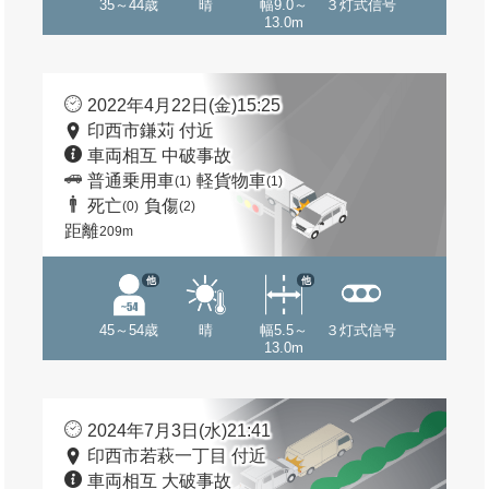
35～44歳
晴
幅9.0～
３灯式信号
13.0m
2022年4月22日(金)15:25
印西市鎌苅 付近
車両相互 中破事故
普通乗用車
軽貨物車
(1)
(1)
死亡
負傷
(0)
(2)
距離
209m
他
他
45～54歳
晴
幅5.5～
３灯式信号
13.0m
2024年7月3日(水)21:41
印西市若萩一丁目 付近
車両相互 大破事故