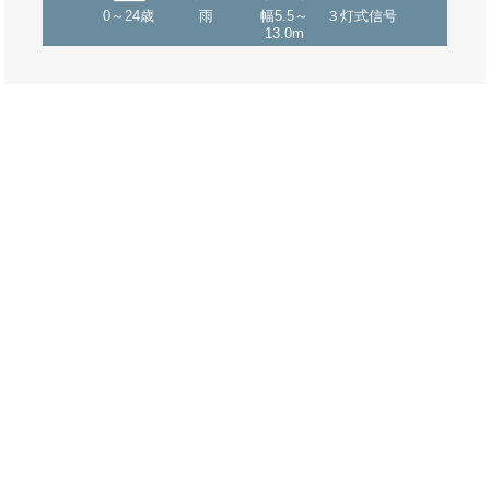
0～24歳
雨
幅5.5～
３灯式信号
13.0m