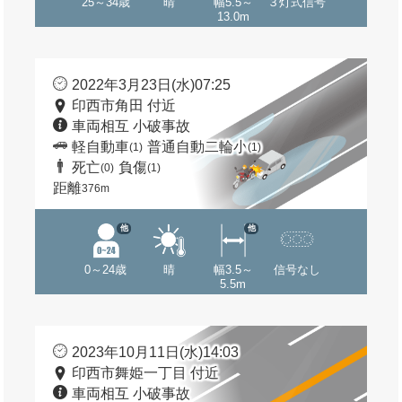
25～34歳
晴
幅5.5～
３灯式信号
13.0m
2022年3月23日(水)07:25
印西市角田 付近
車両相互 小破事故
軽自動車
普通自動二輪小
(1)
(1)
死亡
負傷
(0)
(1)
距離
376m
他
他
0～24歳
晴
幅3.5～
信号なし
5.5m
2023年10月11日(水)14:03
印西市舞姫一丁目 付近
車両相互 小破事故