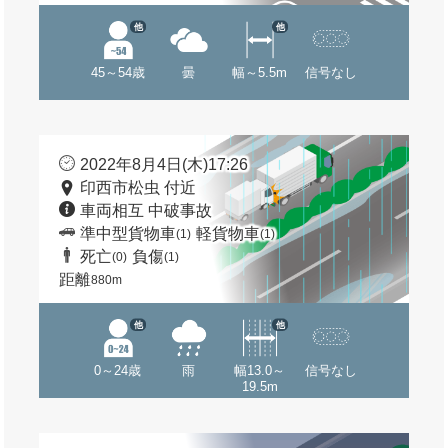
他
他
45～54歳
曇
幅～5.5m
信号なし
2022年8月4日(木)17:26
印西市松虫 付近
車両相互 中破事故
準中型貨物車
軽貨物車
(1)
(1)
死亡
負傷
(0)
(1)
距離
880m
他
他
0～24歳
雨
幅13.0～
信号なし
19.5m