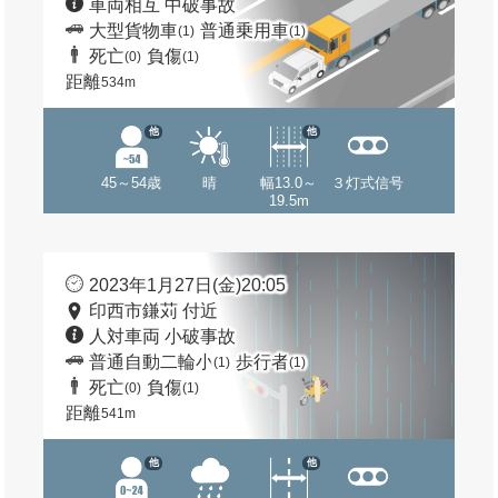
車両相互 中破事故
大型貨物車
普通乗用車
(1)
(1)
死亡
負傷
(0)
(1)
距離
534m
他
他
45～54歳
晴
幅13.0～
３灯式信号
19.5m
2023年1月27日(金)20:05
印西市鎌苅 付近
人対車両 小破事故
普通自動二輪小
歩行者
(1)
(1)
死亡
負傷
(0)
(1)
距離
541m
他
他