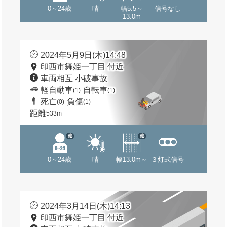
0～24歳
晴
幅5.5～
信号なし
13.0m
2024年5月9日(木)14:48
印西市舞姫一丁目 付近
車両相互 小破事故
軽自動車
自転車
(1)
(1)
死亡
負傷
(0)
(1)
距離
533m
他
他
0～24歳
晴
幅13.0m～
３灯式信号
2024年3月14日(木)14:13
印西市舞姫一丁目 付近