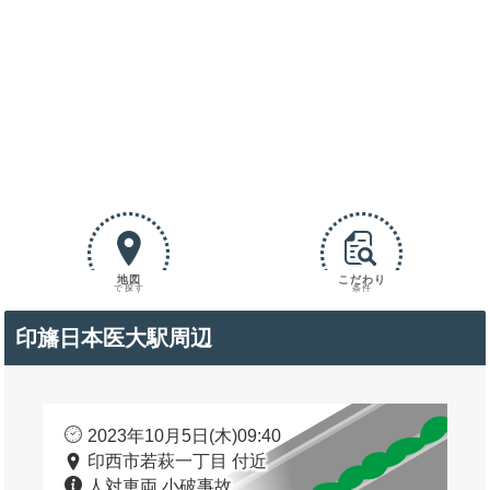
地図
こだわり
で探す
条件
印旛日本医大駅周辺
2023年10月5日(木)09:40
印西市若萩一丁目 付近
人対車両 小破事故