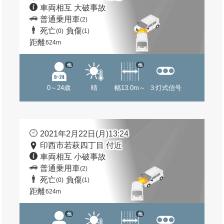
車両相互 大破事故
普通乗用車
(2)
死亡
負傷
(0)
(1)
距離
624m
他
他
0～24歳
晴
幅13.0m～
３灯式信号
2021年2月22日(月)13:24
印西市若萩四丁目 付近
車両相互 小破事故
普通乗用車
(2)
死亡
負傷
(0)
(1)
距離
624m
他
他