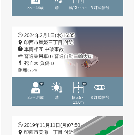
35～44歳
晴
幅13.0m～
３灯式信号
2024年2月1日(木)16:35
印西市舞姫三丁目 付近
車両相互 中破事故
普通乗用車
普通自動二輪大
(1)
(1)
死亡
負傷
(0)
(1)
距離
625m
他
他
25～34歳
晴
幅5.5～
３灯式信号
13.0m
2019年11月11日(月)07:50
印西市美瀬一丁目 付近