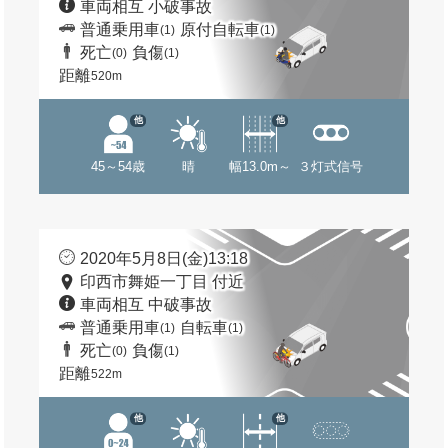
車両相互 小破事故
普通乗用車
原付自転車
(1)
(1)
死亡
負傷
(0)
(1)
距離
520m
他
他
45～54歳
晴
幅13.0m～
３灯式信号
2020年5月8日(金)13:18
印西市舞姫一丁目 付近
車両相互 中破事故
普通乗用車
自転車
(1)
(1)
死亡
負傷
(0)
(1)
距離
522m
他
他