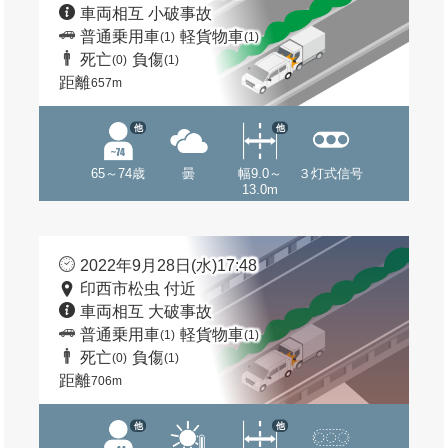
車両相互 小破事故
普通乗用車
軽貨物車
(1)
(1)
死亡
負傷
(0)
(1)
距離
657m
他
他
65～74歳
曇
幅9.0～
３灯式信号
13.0m
2022年9月28日(水)17:48
印西市松虫 付近
車両相互 大破事故
普通乗用車
軽貨物車
(1)
(1)
死亡
負傷
(0)
(1)
距離
706m
他
他