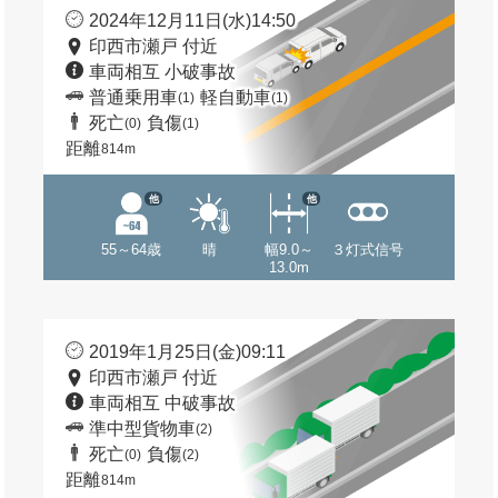
2024年12月11日(水)14:50
印西市瀬戸 付近
車両相互 小破事故
普通乗用車
軽自動車
(1)
(1)
死亡
負傷
(0)
(1)
距離
814m
他
他
55～64歳
晴
幅9.0～
３灯式信号
13.0m
2019年1月25日(金)09:11
印西市瀬戸 付近
車両相互 中破事故
準中型貨物車
(2)
死亡
負傷
(0)
(2)
距離
814m