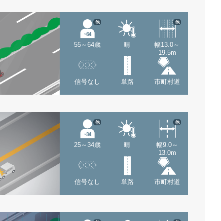
他
他
55～64歳
晴
幅13.0～
19.5m
信号なし
単路
市町村道
他
他
25～34歳
晴
幅9.0～
13.0m
信号なし
単路
市町村道