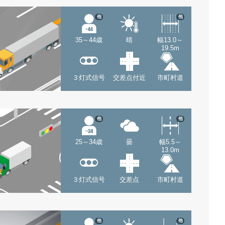
他
他
35～44歳
晴
幅13.0～
19.5m
３灯式信号
交差点付近
市町村道
他
他
25～34歳
曇
幅5.5～
13.0m
３灯式信号
交差点
市町村道
他
他