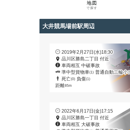
地図
で探す
大井競馬場前駅周辺
2019年2月27日(水)18:30
品川区勝島二丁目 付近
車両相互 中破事故
準中型貨物車
普通自動二輪小
(1)
(
死亡
負傷
(0)
(1)
距離
85m
2022年6月17日(金)17:15
品川区勝島一丁目 付近
車両相互 大破事故