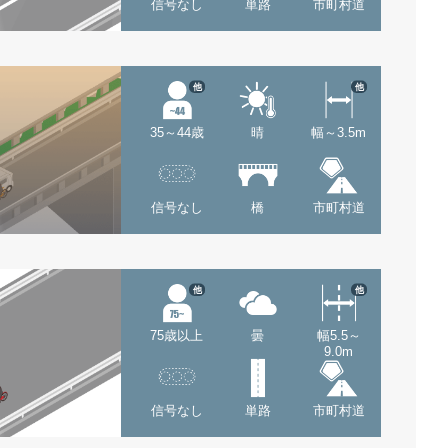
信号なし
単路
市町村道
他
他
35～44歳
晴
幅～3.5m
信号なし
橋
市町村道
他
他
75歳以上
曇
幅5.5～
9.0m
信号なし
単路
市町村道