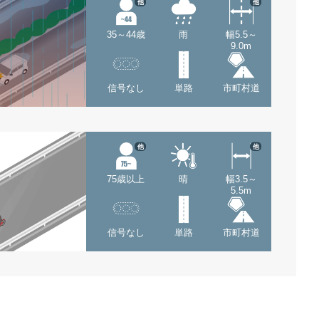
他
他
35～44歳
雨
幅5.5～
9.0m
信号なし
単路
市町村道
他
他
75歳以上
晴
幅3.5～
5.5m
信号なし
単路
市町村道