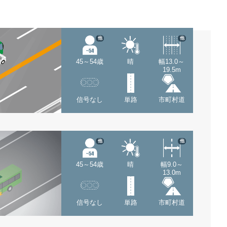
他
他
45～54歳
晴
幅13.0～
19.5m
信号なし
単路
市町村道
他
他
45～54歳
晴
幅9.0～
13.0m
信号なし
単路
市町村道