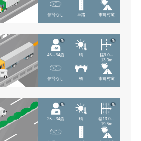
信号なし
単路
市町村道
他
他
45～54歳
晴
幅9.0～
13.0m
信号なし
橋
市町村道
他
他
25～34歳
晴
幅13.0～
19.5m