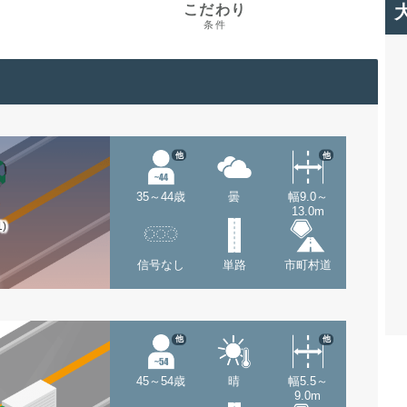
こだわり
条件
他
他
35～44歳
曇
幅9.0～
13.0m
1)
信号なし
単路
市町村道
他
他
45～54歳
晴
幅5.5～
9.0m