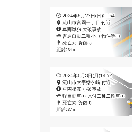
2024年6月23日(日)01:54
流山市宮園一丁目 付近
車両単独 大破事故
普通自動二輪小
物件等
(1)
(1)
死亡
負傷
(0)
(2)
距離
234m
2024年6月3日(月)14:52
流山市大字鰭ケ崎 付近
車両相互 小破事故
軽自動車
原付二種二輪車
(1)
(1)
死亡
負傷
(0)
(1)
距離
237m