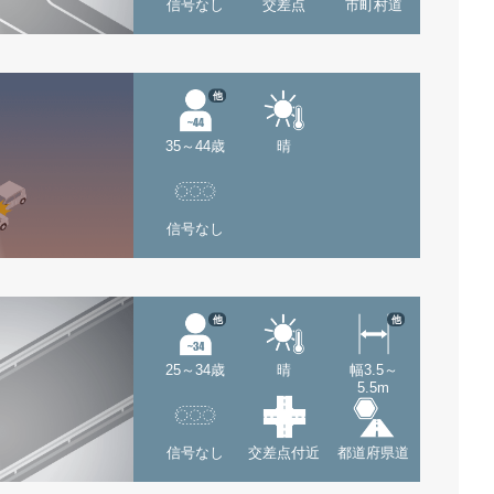
信号なし
交差点
市町村道
他
35～44歳
晴
信号なし
他
他
25～34歳
晴
幅3.5～
5.5m
信号なし
交差点付近
都道府県道