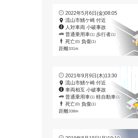
2022年5月6日(金)08:05
流山市鰭ケ崎 付近
人対車両 小破事故
普通乗用車
歩行者
(1)
(1)
死亡
負傷
(0)
(1)
距離
331m
2021年9月9日(木)13:30
流山市鰭ケ崎 付近
車両相互 小破事故
普通乗用車
軽自動車
(1)
(1)
死亡
負傷
(0)
(1)
距離
338m