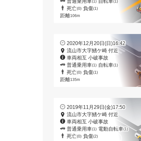
普通乗用車
自転車
(1)
(1)
死亡
負傷
(0)
(1)
距離
106m
2020年12月20日(日)16:42
流山市大字鰭ケ崎 付近
車両相互 小破事故
普通乗用車
自転車
(1)
(1)
死亡
負傷
(0)
(1)
距離
135m
2019年11月29日(金)17:50
流山市大字鰭ケ崎 付近
車両相互 小破事故
普通乗用車
電動自転車
(1)
(1)
死亡
負傷
(0)
(2)