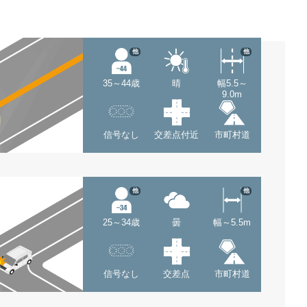
他
他
35～44歳
晴
幅5.5～
9.0m
信号なし
交差点付近
市町村道
他
他
25～34歳
曇
幅～5.5m
信号なし
交差点
市町村道