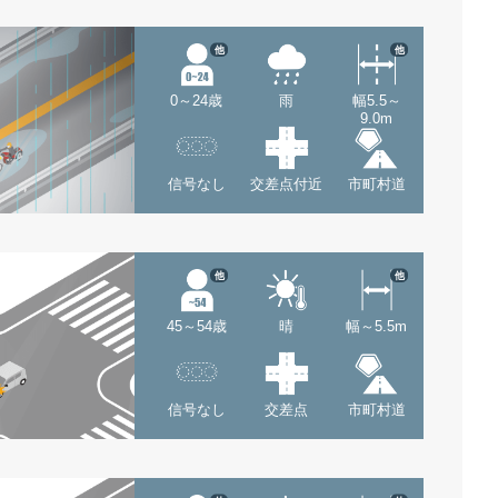
他
他
0～24歳
雨
幅5.5～
9.0m
信号なし
交差点付近
市町村道
他
他
45～54歳
晴
幅～5.5m
信号なし
交差点
市町村道