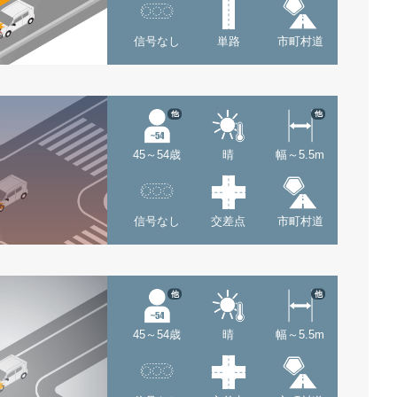
信号なし
単路
市町村道
他
他
45～54歳
晴
幅～5.5m
信号なし
交差点
市町村道
他
他
45～54歳
晴
幅～5.5m