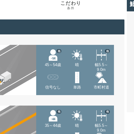
こだわり
条件
他
他
45～54歳
晴
幅5.5～
9.0m
信号なし
単路
市町村道
他
他
35～44歳
晴
幅5.5～
9.0m