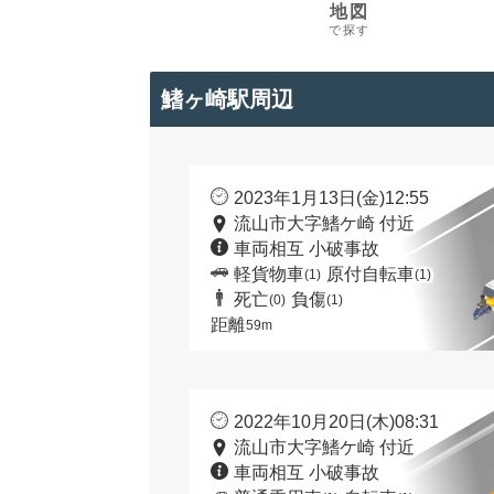
地図
で探す
鰭ヶ崎駅周辺
2023年1月13日(金)12:55
流山市大字鰭ケ崎 付近
車両相互 小破事故
軽貨物車
原付自転車
(1)
(1)
死亡
負傷
(0)
(1)
距離
59m
2022年10月20日(木)08:31
流山市大字鰭ケ崎 付近
車両相互 小破事故