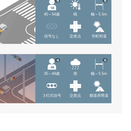
他
他
45～54歳
晴
幅～5.5m
信号なし
交差点
市町村道
他
他
35～44歳
雨
幅～5.5m
３灯式信号
交差点
都道府県道