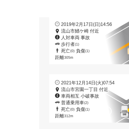
2019年2月17日(日)14:56
流山市鰭ケ崎 付近
人対車両 事故
歩行者
(1)
死亡
負傷
(0)
(1)
距離
305m
2021年12月14日(火)07:54
流山市宮園一丁目 付近
車両相互 小破事故
普通乗用車
(2)
死亡
負傷
(0)
(1)
距離
312m