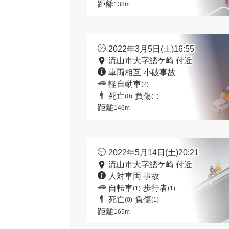
距離
138m
2022年3月5日(土)16:55
流山市大字鰭ケ崎 付近
車両相互 小破事故
軽自動車
(2)
死亡
負傷
(0)
(1)
距離
146m
2022年5月14日(土)20:21
流山市大字鰭ケ崎 付近
人対車両 事故
自転車
歩行者
(1)
(1)
死亡
負傷
(0)
(1)
距離
165m