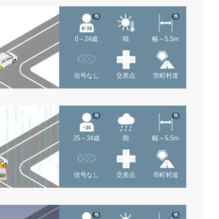
他
他
0～24歳
晴
幅～5.5m
信号なし
交差点
市町村道
他
他
25～34歳
雨
幅～5.5m
信号なし
交差点
市町村道
他
他