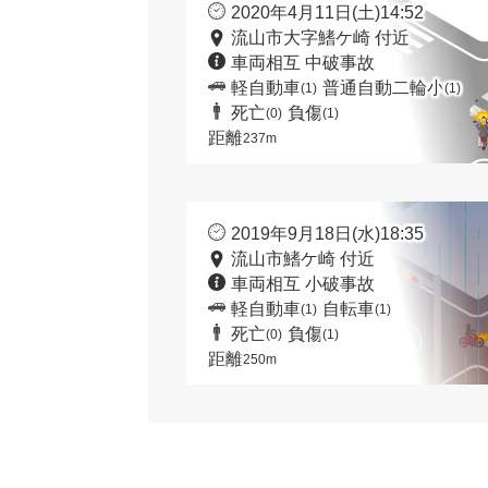
2020年4月11日(土)14:52
流山市大字鰭ケ崎 付近
車両相互 中破事故
軽自動車
普通自動二輪小
(1)
(1)
死亡
負傷
(0)
(1)
距離
237m
2019年9月18日(水)18:35
流山市鰭ケ崎 付近
車両相互 小破事故
軽自動車
自転車
(1)
(1)
死亡
負傷
(0)
(1)
距離
250m