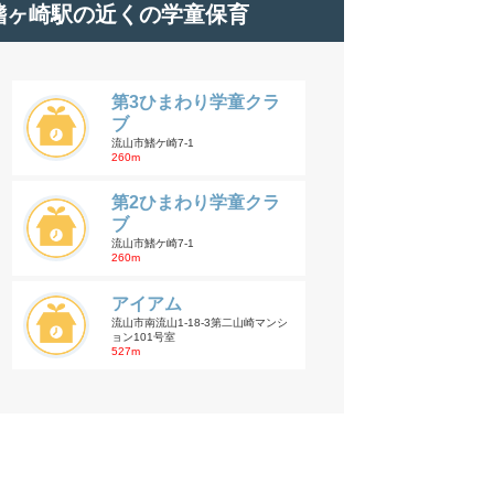
鰭ヶ崎駅の近くの学童保育
第3ひまわり学童クラ
ブ
流山市鰭ケ崎7-1
260m
第2ひまわり学童クラ
ブ
流山市鰭ケ崎7-1
260m
アイアム
流山市南流山1-18-3第二山崎マンシ
ョン101号室
527m