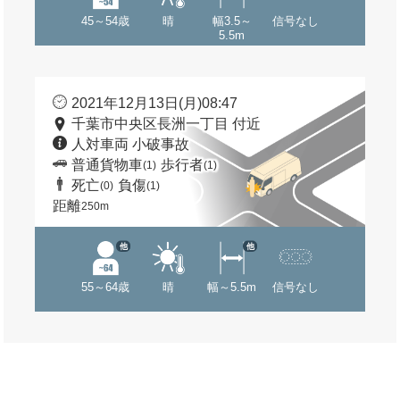
45～54歳
晴
幅3.5～
信号なし
5.5m
2021年12月13日(月)08:47
千葉市中央区長洲一丁目 付近
人対車両 小破事故
普通貨物車
歩行者
(1)
(1)
死亡
負傷
(0)
(1)
距離
250m
他
他
55～64歳
晴
幅～5.5m
信号なし