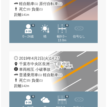
軽自動車
原付自転車
(1)
(1)
死亡
負傷
(0)
(1)
距離
141m
他
他
0～24歳
晴
幅9.0～
信号なし
13.0m
2019年4月2日(火)14:27
千葉市中央区長洲一丁目 付近
車両相互 小破事故
普通乗用車
軽自動車
(1)
(1)
死亡
負傷
(0)
(1)
距離
142m
他
他