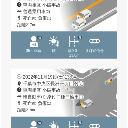
車両相互 小破事故
普通乗用車
(2)
死亡
負傷
(0)
(1)
距離
217m
他
他
35～44歳
晴
幅9.0～
３灯式信号
13.0m
2022年11月19日(土)13:04
千葉市中央区長洲一丁目 付近
車両相互 小破事故
軽自動車
原付二種二輪車
(1)
(1)
死亡
負傷
(0)
(1)
距離
219m
他
他