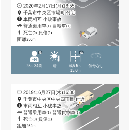
2020年2月17日(月)18:55
千葉市中央区市場町 付近
車両相互 小破事故
普通乗用車
自転車
(1)
(1)
死亡
負傷
(0)
(1)
距離
250m
他
他
25～34歳
晴
幅5.5～
信号なし
13.0m
2019年6月27日(木)16:30
千葉市中央区中央四丁目 付近
車両相互 小破事故
普通乗用車
普通貨物車
(1)
(1)
死亡
負傷
(0)
(1)
距離
252m