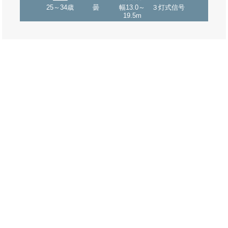
25～34歳
曇
幅13.0～
３灯式信号
19.5m