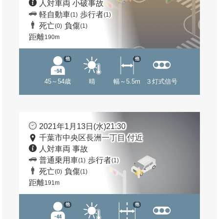
人対車両 小破事故
軽自動車
歩行者
(1)
(1)
死亡
負傷
(0)
(1)
距離
190m
他
他
45～54歳
晴
幅～5.5m
３灯式信号
2021年1月13日(水)21:30
千葉市中央区長洲一丁目 付近
人対車両 事故
普通乗用車
歩行者
(1)
(1)
死亡
負傷
(0)
(1)
距離
191m
他
他