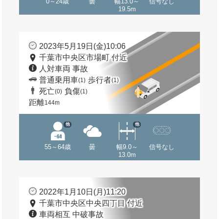
0～24歳
曇
幅13.0～
信号なし
19.5m
2023年5月19日(金)10:06
千葉市中央区市場町 付近
人対車両 事故
普通乗用車
歩行者
(1)
(1)
死亡
負傷
(0)
(1)
距離
144m
他
他
55～64歳
曇
幅9.0～
信号なし
13.0m
2022年1月10日(月)11:20
千葉市中央区中央四丁目 付近
車両相互 中破事故