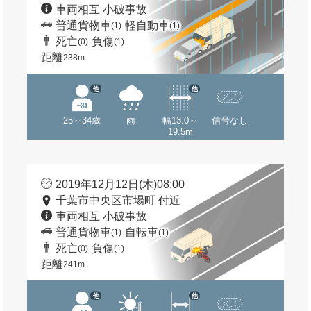
車両相互 小破事故
普通貨物車
軽自動車
(1)
(1)
死亡
負傷
(0)
(1)
距離
238m
他
他
25～34歳
雨
幅13.0～
信号なし
19.5m
2019年12月12日(木)08:00
千葉市中央区市場町 付近
車両相互 小破事故
普通貨物車
自転車
(1)
(1)
死亡
負傷
(0)
(1)
距離
241m
他
他