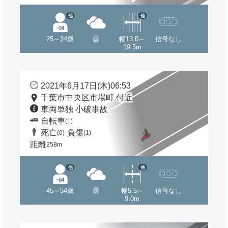
他
他
25～34歳
曇
幅13.0～
信号なし
19.5m
2021年6月17日(木)06:53
千葉市中央区市場町 付近
車両単独 小破事故
自転車
(1)
死亡
負傷
(0)
(1)
距離
258m
他
他
45～54歳
曇
幅5.5～
信号なし
9.0m