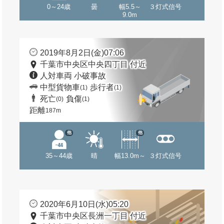
0～24歳
曇
幅5.5～
３灯式信号
9.0m
2019年8月2日(金)07:06
千葉市中央区中央四丁目 付近
人対車両 小破事故
中型貨物車
歩行者
(1)
(1)
死亡
負傷
(0)
(1)
距離
187m
他
他
35～44歳
晴
幅13.0m～
３灯式信号
2020年6月10日(水)05:20
千葉市中央区長洲一丁目 付近