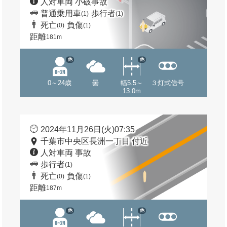
人対車両 小破事故
普通乗用車
歩行者
(1)
(1)
死亡
負傷
(0)
(1)
距離
181m
他
他
0～24歳
曇
幅5.5～
３灯式信号
13.0m
2024年11月26日(火)07:35
千葉市中央区長洲一丁目 付近
人対車両 事故
歩行者
(1)
死亡
負傷
(0)
(1)
距離
187m
他
他