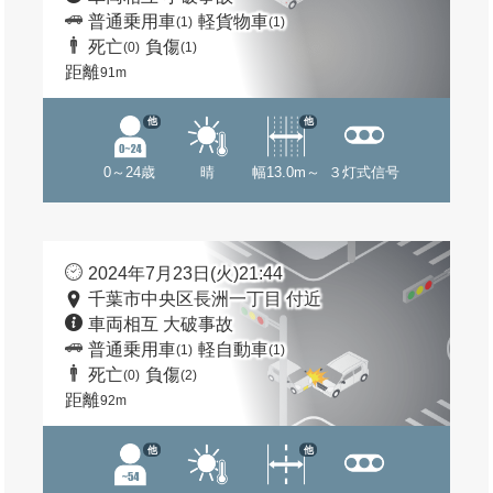
普通乗用車
軽貨物車
(1)
(1)
死亡
負傷
(0)
(1)
距離
91m
他
他
0～24歳
晴
幅13.0m～
３灯式信号
2024年7月23日(火)21:44
千葉市中央区長洲一丁目 付近
車両相互 大破事故
普通乗用車
軽自動車
(1)
(1)
死亡
負傷
(0)
(2)
距離
92m
他
他