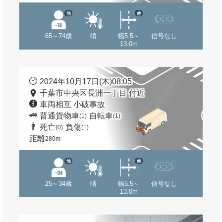
他
他
65～74歳
晴
幅5.5～
信号なし
13.0m
2024年10月17日(木)08:05
千葉市中央区長洲一丁目 付近
車両相互 小破事故
普通貨物車
自転車
(1)
(1)
死亡
負傷
(0)
(1)
距離
280m
他
他
25～34歳
晴
幅5.5～
信号なし
13.0m