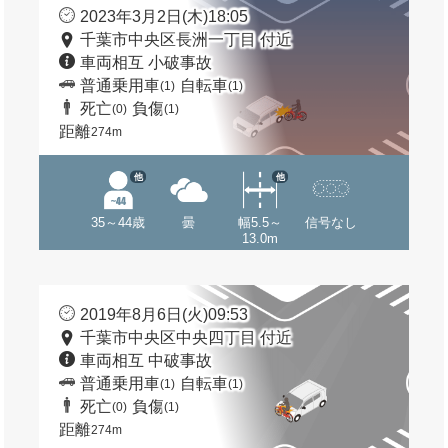
2023年3月2日(木)18:05
千葉市中央区長洲一丁目 付近
車両相互 小破事故
普通乗用車
自転車
(1)
(1)
死亡
負傷
(0)
(1)
距離
274m
他
他
35～44歳
曇
幅5.5～
信号なし
13.0m
2019年8月6日(火)09:53
千葉市中央区中央四丁目 付近
車両相互 中破事故
普通乗用車
自転車
(1)
(1)
死亡
負傷
(0)
(1)
距離
274m