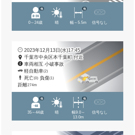
他
他
0～24歳
晴
幅～5.5m
信号なし
2023年12月13日(水)17:45
千葉市中央区本千葉町 付近
車両相互 小破事故
軽自動車
(2)
死亡
負傷
(0)
(1)
距離
274m
他
他
35～44歳
晴
幅9.0～
信号なし
13.0m