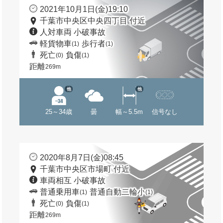
2021年10月1日(金)19:10
千葉市中央区中央四丁目 付近
人対車両 小破事故
軽貨物車
歩行者
(1)
(1)
死亡
負傷
(0)
(1)
距離
269m
他
他
25～34歳
曇
幅～5.5m
信号なし
2020年8月7日(金)08:45
千葉市中央区市場町 付近
車両相互 小破事故
普通乗用車
普通自動二輪小
(1)
(1)
死亡
負傷
(0)
(1)
距離
269m