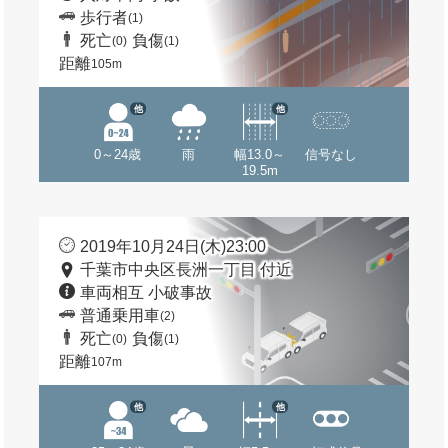
歩行者
(1)
死亡
負傷
(0)
(1)
距離
105m
他
他
0～24歳
雨
幅13.0～
信号なし
19.5m
2019年10月24日(木)23:00
千葉市中央区長洲一丁目 付近
車両相互 小破事故
普通乗用車
(2)
死亡
負傷
(0)
(1)
距離
107m
他
他