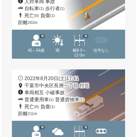
人対車両 事故
自転車
歩行者
(1)
(1)
死亡
負傷
(0)
(1)
距離
202m
他
他
45～54歳
晴
幅9.0～
信号なし
13.0m
2022年8月20日(土)17:41
千葉市中央区長洲一丁目 付近
車両相互 小破事故
普通乗用車
普通貨物車
(1)
(1)
死亡
負傷
(0)
(1)
距離
211m
他
他