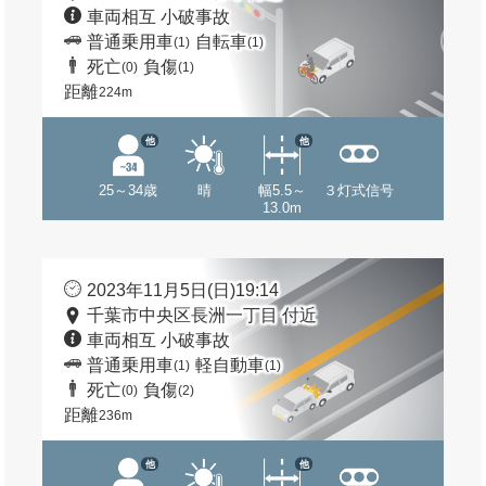
車両相互 小破事故
普通乗用車
自転車
(1)
(1)
死亡
負傷
(0)
(1)
距離
224m
他
他
25～34歳
晴
幅5.5～
３灯式信号
13.0m
2023年11月5日(日)19:14
千葉市中央区長洲一丁目 付近
車両相互 小破事故
普通乗用車
軽自動車
(1)
(1)
死亡
負傷
(0)
(2)
距離
236m
他
他