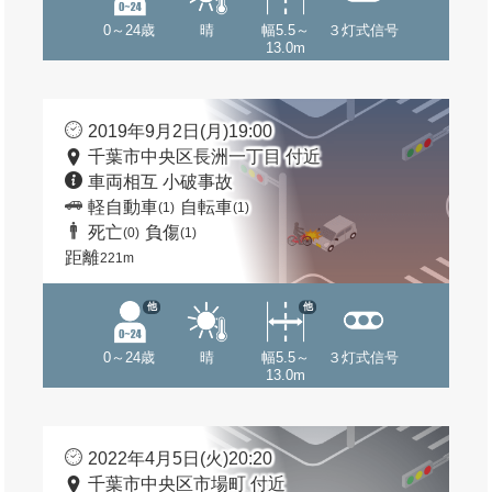
0～24歳
晴
幅5.5～
３灯式信号
13.0m
2019年9月2日(月)19:00
千葉市中央区長洲一丁目 付近
車両相互 小破事故
軽自動車
自転車
(1)
(1)
死亡
負傷
(0)
(1)
距離
221m
他
他
0～24歳
晴
幅5.5～
３灯式信号
13.0m
2022年4月5日(火)20:20
千葉市中央区市場町 付近