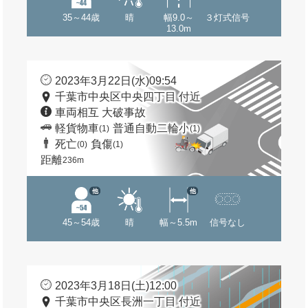
35～44歳
晴
幅9.0～
３灯式信号
13.0m
2023年3月22日(水)09:54
千葉市中央区中央四丁目 付近
車両相互 大破事故
軽貨物車
普通自動二輪小
(1)
(1)
死亡
負傷
(0)
(1)
距離
236m
他
他
45～54歳
晴
幅～5.5m
信号なし
2023年3月18日(土)12:00
千葉市中央区長洲一丁目 付近