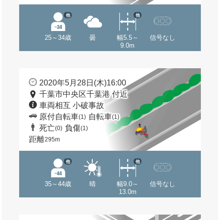
他
他
25～34歳
曇
幅5.5～
信号なし
9.0m
2020年5月28日(木)16:00
千葉市中央区千葉港 付近
車両相互 小破事故
原付自転車
自転車
(1)
(1)
死亡
負傷
(0)
(1)
距離
295m
他
他
35～44歳
晴
幅9.0～
信号なし
13.0m