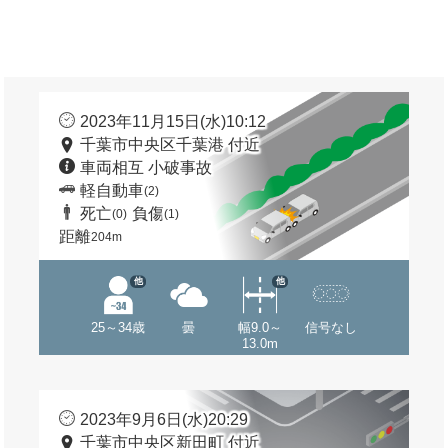
2023年11月15日(水)10:12
千葉市中央区千葉港 付近
車両相互 小破事故
軽自動車
(2)
死亡
負傷
(0)
(1)
距離
204m
他
他
25～34歳
曇
幅9.0～
信号なし
13.0m
2023年9月6日(水)20:29
千葉市中央区新田町 付近