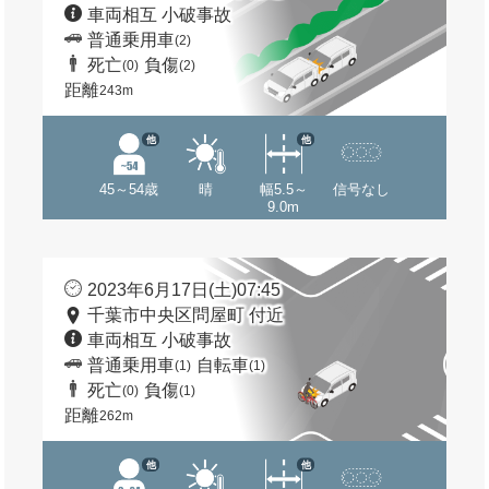
車両相互 小破事故
普通乗用車
(2)
死亡
負傷
(0)
(2)
距離
243m
他
他
45～54歳
晴
幅5.5～
信号なし
9.0m
2023年6月17日(土)07:45
千葉市中央区問屋町 付近
車両相互 小破事故
普通乗用車
自転車
(1)
(1)
死亡
負傷
(0)
(1)
距離
262m
他
他