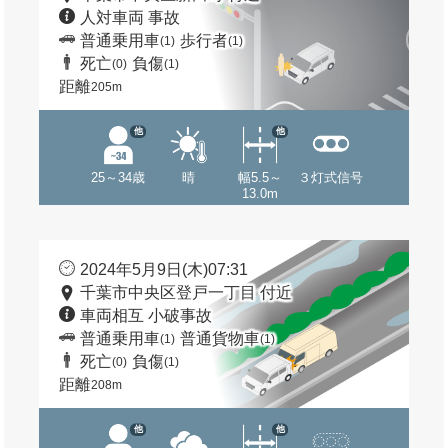
人対車両 事故
普通乗用車
歩行者
(1)
(1)
死亡
負傷
(0)
(1)
距離
205m
他
他
25～34歳
晴
幅5.5～
３灯式信号
13.0m
2024年5月9日(木)07:31
千葉市中央区登戸一丁目 付近
車両相互 小破事故
普通乗用車
普通貨物車
(1)
(1)
死亡
負傷
(0)
(1)
距離
208m
他
他