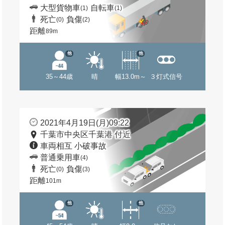
大型貨物車
自転車
(1)
(1)
死亡
負傷
(0)
(2)
距離
89m
他
他
35～44歳
晴
幅13.0m～
３灯式信号
2021年4月19日(月)09:22
千葉市中央区千葉港 付近
車両相互 小破事故
普通乗用車
(4)
死亡
負傷
(0)
(3)
距離
101m
他
他