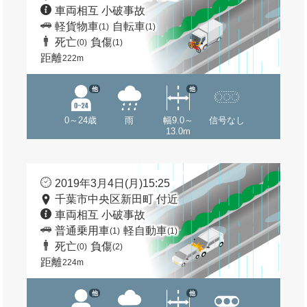
車両相互 小破事故
軽貨物車
自転車
(1)
(1)
死亡
負傷
(0)
(1)
距離
222m
他
他
0～24歳
雨
幅9.0～
信号なし
13.0m
2019年3月4日(月)15:25
千葉市中央区新田町 付近
車両相互 小破事故
普通乗用車
軽自動車
(1)
(1)
死亡
負傷
(0)
(2)
距離
224m
他
他