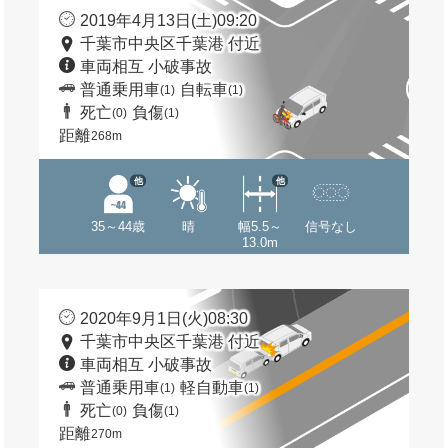
2019年4月13日(土)09:20
千葉市中央区千葉港 付近
車両相互 小破事故
普通乗用車
自転車
(1)
(1)
死亡
負傷
(0)
(1)
距離
268m
他
他
35～44歳
晴
幅5.5～
信号なし
13.0m
2020年9月1日(火)08:30
千葉市中央区千葉港 付近
車両相互 小破事故
普通乗用車
軽自動車
(1)
(1)
死亡
負傷
(0)
(1)
距離
270m