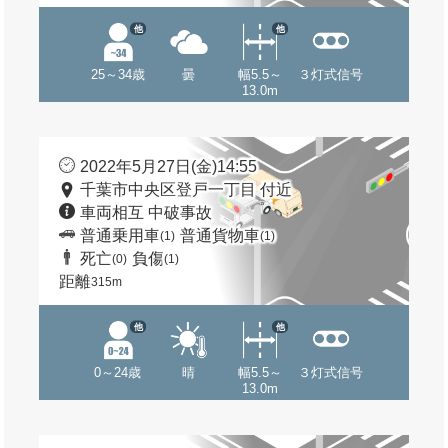
他
他
25～34歳
曇
幅5.5～
３灯式信号
13.0m
2022年5月27日(金)14:55
千葉市中央区登戸一丁目 付近
車両相互 中破事故
普通乗用車
普通貨物車
(1)
(1)
死亡
負傷
(0)
(1)
距離
315m
他
他
0～24歳
晴
幅5.5～
３灯式信号
13.0m