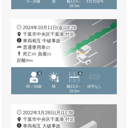
0～24歳
雨
幅13.0～
３灯式信号
19.5m
2024年10月11日(金)18:28
千葉市中央区千葉港 付近
車両相互 中破事故
普通乗用車
(2)
死亡
負傷
(0)
(1)
距離
85m
他
他
45～54歳
晴
幅13.0～
信号なし
19.5m
2022年3月28日(月)11:38
千葉市中央区千葉港 付近
車両相互 大破事故