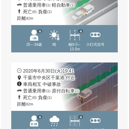
普通乗用車
軽自動車
(1)
(1)
死亡
負傷
(0)
(1)
距離
82m
他
他
25～34歳
晴
幅9.0～
３灯式信号
13.0m
2020年6月30日(火)19:41
千葉市中央区千葉港 付近
車両相互 中破事故
普通乗用車
原付自転車
(1)
(1)
死亡
負傷
(0)
(1)
距離
82m
他
他