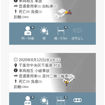
車両相互 事故
普通乗用車
自転車
(1)
(1)
死亡
負傷
(0)
(1)
距離
134m
他
他
45～54歳
晴
幅～5.5m
信号なし
2020年8月12日(水)16:12
千葉市中央区千葉港 付近
車両相互 小破事故
普通乗用車
原付二種二輪車
(1)
(1)
死亡
負傷
(0)
(1)
距離
136m
他
他