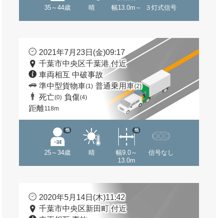
35～44歳
晴
幅13.0m～
３灯式信号
2021年7月23日(金)09:17
千葉市中央区千葉港 付近
車両相互 中破事故
準中型貨物車
普通乗用車
(1)
(2)
死亡
負傷
(0)
(4)
距離
118m
他
他
25～34歳
晴
幅9.0～
信号なし
13.0m
2020年5月14日(木)11:42
千葉市中央区新田町 付近