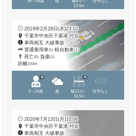
45～54歳
晴
幅9.0～
信号なし
13.0m
2019年2月28日(木)23:10
千葉市中央区千葉港 付近
車両相互 大破事故
普通乗用車
軽自動車
(1)
(1)
死亡
負傷
(0)
(1)
距離
103m
他
他
0～24歳
曇
幅13.0～
信号なし
19.5m
2020年7月13日(月)10:06
千葉市中央区千葉港 付近
車両相互 大破事故