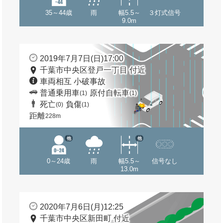
35～44歳
雨
幅5.5～
３灯式信号
9.0m
2019年7月7日(日)17:00
千葉市中央区登戸一丁目 付近
車両相互 小破事故
普通乗用車
原付自転車
(1)
(1)
死亡
負傷
(0)
(1)
距離
228m
他
他
0～24歳
雨
幅5.5～
信号なし
13.0m
2020年7月6日(月)12:25
千葉市中央区新田町 付近