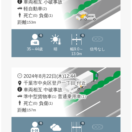
車両相互 小破事故
軽自動車
(2)
死亡
負傷
(0)
(1)
距離
153m
他
他
35～44歳
晴
幅9.0～
信号なし
13.0m
2024年8月22日(木)12:44
千葉市中央区登戸一丁目 付近
車両相互 中破事故
準中型貨物車
普通乗用車
(1)
(1)
死亡
負傷
(0)
(1)
距離
157m
他
他