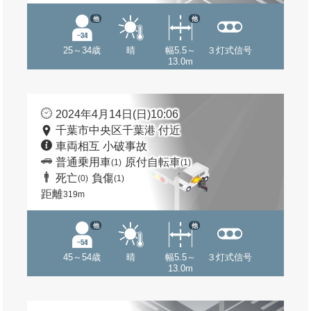
他
他
25～34歳
晴
幅5.5～
３灯式信号
13.0m
2024年4月14日(日)10:06
千葉市中央区千葉港 付近
車両相互 小破事故
普通乗用車
原付自転車
(1)
(1)
死亡
負傷
(0)
(1)
距離
319m
他
他
45～54歳
晴
幅5.5～
３灯式信号
13.0m