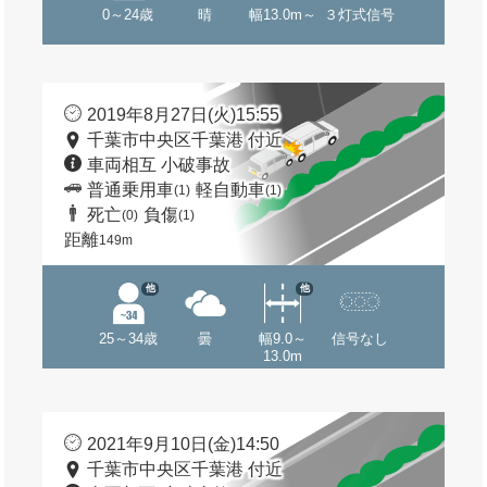
0～24歳
晴
幅13.0m～
３灯式信号
2019年8月27日(火)15:55
千葉市中央区千葉港 付近
車両相互 小破事故
普通乗用車
軽自動車
(1)
(1)
死亡
負傷
(0)
(1)
距離
149m
他
他
25～34歳
曇
幅9.0～
信号なし
13.0m
2021年9月10日(金)14:50
千葉市中央区千葉港 付近