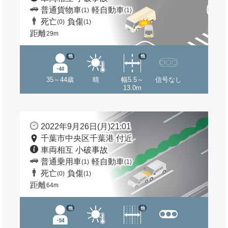
普通貨物車
軽自動車
(1)
(1)
死亡
負傷
(0)
(1)
距離
29m
他
他
35～44歳
晴
幅5.5～
信号なし
13.0m
2022年9月26日(月)21:01
千葉市中央区千葉港 付近
車両相互 小破事故
普通乗用車
軽自動車
(1)
(1)
死亡
負傷
(0)
(1)
距離
64m
他
他