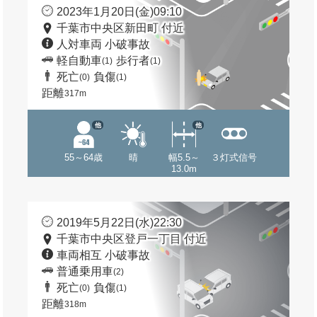
2023年1月20日(金)09:10
千葉市中央区新田町 付近
人対車両 小破事故
軽自動車
歩行者
(1)
(1)
死亡
負傷
(0)
(1)
距離
317m
他
他
55～64歳
晴
幅5.5～
３灯式信号
13.0m
2019年5月22日(水)22:30
千葉市中央区登戸一丁目 付近
車両相互 小破事故
普通乗用車
(2)
死亡
負傷
(0)
(1)
距離
318m