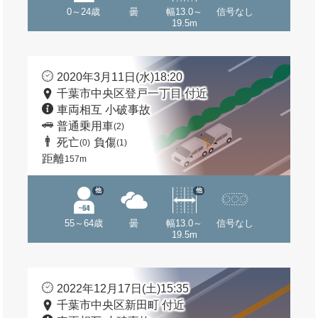
0～24歳
曇
幅13.0～
信号なし
19.5m
2020年3月11日(水)18:20
千葉市中央区登戸一丁目 付近
車両相互 小破事故
普通乗用車
(2)
死亡
負傷
(0)
(1)
距離
157m
他
他
55～64歳
曇
幅13.0～
信号なし
19.5m
2022年12月17日(土)15:35
千葉市中央区新田町 付近