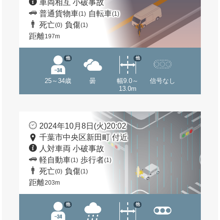
車両相互 小破事故
普通貨物車
自転車
(1)
(1)
死亡
負傷
(0)
(1)
距離
197m
他
他
25～34歳
曇
幅9.0～
信号なし
13.0m
2024年10月8日(火)20:02
千葉市中央区新田町 付近
人対車両 小破事故
軽自動車
歩行者
(1)
(1)
死亡
負傷
(0)
(1)
距離
203m
他
他