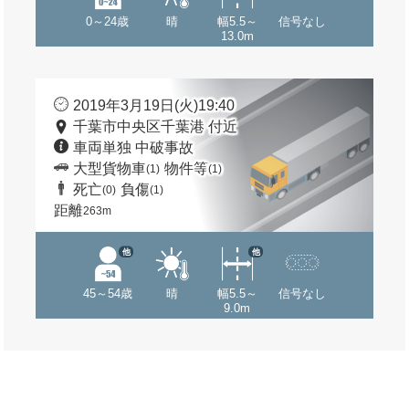
0～24歳
晴
幅5.5～
信号なし
13.0m
2019年3月19日(火)19:40
千葉市中央区千葉港 付近
車両単独 中破事故
大型貨物車
物件等
(1)
(1)
死亡
負傷
(0)
(1)
距離
263m
他
他
45～54歳
晴
幅5.5～
信号なし
9.0m