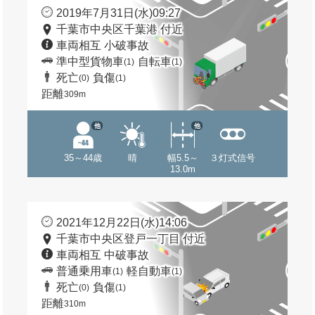
2019年7月31日(水)09:27
千葉市中央区千葉港 付近
車両相互 小破事故
準中型貨物車
自転車
(1)
(1)
死亡
負傷
(0)
(1)
距離
309m
他
他
35～44歳
晴
幅5.5～
３灯式信号
13.0m
2021年12月22日(水)14:06
千葉市中央区登戸一丁目 付近
車両相互 中破事故
普通乗用車
軽自動車
(1)
(1)
死亡
負傷
(0)
(1)
距離
310m