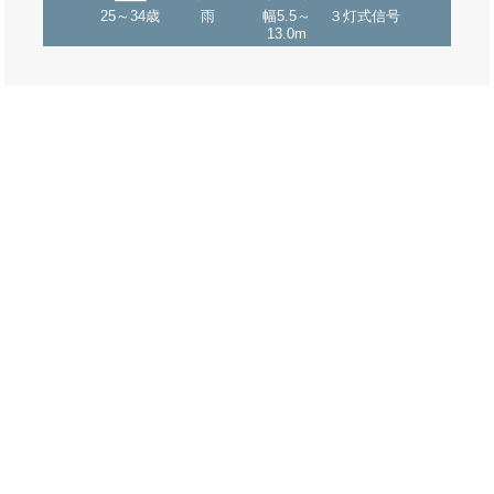
25～34歳
雨
幅5.5～
３灯式信号
13.0m