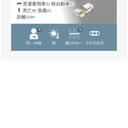
普通乗用車
軽自動車
(1)
(1)
死亡
負傷
(0)
(1)
距離
110m
他
他
35～44歳
晴
幅13.0m～
３灯式信号