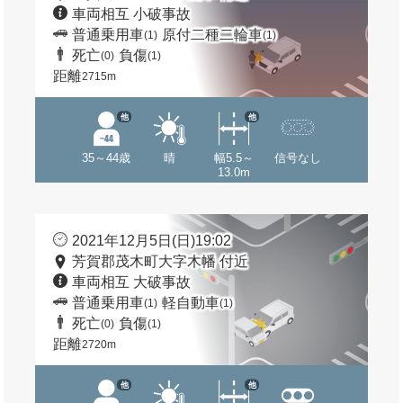
車両相互 小破事故
普通乗用車
原付二種二輪車
(1)
(1)
死亡
負傷
(0)
(1)
距離
2715m
他
他
35～44歳
晴
幅5.5～
信号なし
13.0m
2021年12月5日(日)19:02
芳賀郡茂木町大字木幡 付近
車両相互 大破事故
普通乗用車
軽自動車
(1)
(1)
死亡
負傷
(0)
(1)
距離
2720m
他
他