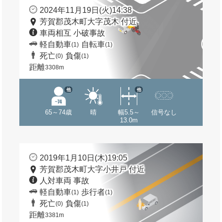
2024年11月19日(火)14:38
芳賀郡茂木町大字茂木 付近
車両相互 小破事故
軽自動車
自転車
(1)
(1)
死亡
負傷
(0)
(1)
距離
3308m
他
他
65～74歳
晴
幅5.5～
信号なし
13.0m
2019年1月10日(木)19:05
芳賀郡茂木町大字小井戸 付近
人対車両 事故
軽自動車
歩行者
(1)
(1)
死亡
負傷
(0)
(1)
距離
3381m