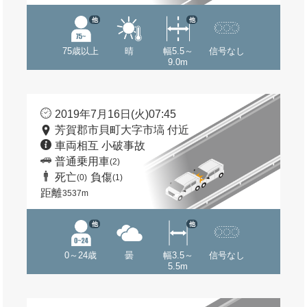
他
他
75歳以上
晴
幅5.5～
信号なし
9.0m
2019年7月16日(火)07:45
芳賀郡市貝町大字市塙 付近
車両相互 小破事故
普通乗用車
(2)
死亡
負傷
(0)
(1)
距離
3537m
他
他
0～24歳
曇
幅3.5～
信号なし
5.5m