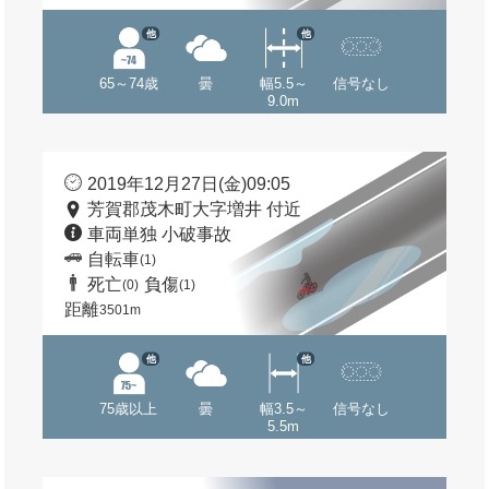
他
他
65～74歳
曇
幅5.5～
信号なし
9.0m
2019年12月27日(金)09:05
芳賀郡茂木町大字増井 付近
車両単独 小破事故
自転車
(1)
死亡
負傷
(0)
(1)
距離
3501m
他
他
75歳以上
曇
幅3.5～
信号なし
5.5m