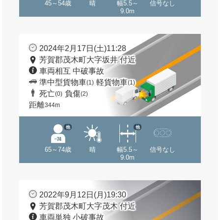
45～54歳
晴
幅5.5～
信号なし
9.0m
2024年2月17日(土)11:28
芳賀郡茂木町大字坂井 付近
車両相互 中破事故
準中型貨物車
軽貨物車
(1)
(1)
死亡
負傷
(0)
(2)
距離
344m
他
他
65～74歳
晴
幅5.5～
信号なし
9.0m
2022年9月12日(月)19:30
芳賀郡茂木町大字茂木 付近
車両単独 小破事故