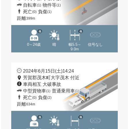
自転車
物件等
(1)
(1)
死亡
負傷
(0)
(1)
距離
399m
他
他
0～24歳
晴
幅5.5～
信号なし
9.0m
2024年6月15日(土)14:24
芳賀郡茂木町大字茂木 付近
車両相互 大破事故
中型貨物車
普通乗用車
(1)
(1)
死亡
負傷
(0)
(2)
距離
634m
他
他