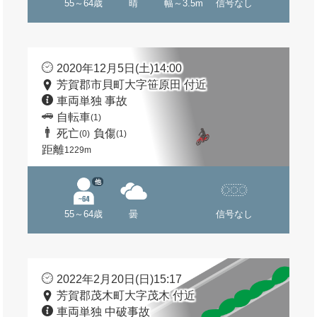
55～64歳
晴
幅～3.5m
信号なし
2020年12月5日(土)14:00
芳賀郡市貝町大字笹原田 付近
車両単独 事故
自転車
(1)
死亡
負傷
(0)
(1)
距離
1229m
他
55～64歳
曇
信号なし
2022年2月20日(日)15:17
芳賀郡茂木町大字茂木 付近
車両単独 中破事故