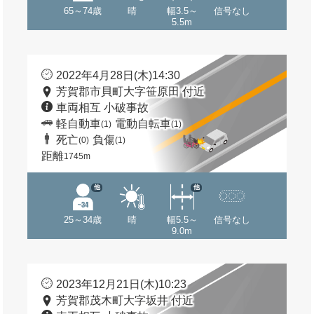
65～74歳
晴
幅3.5～
信号なし
5.5m
2022年4月28日(木)14:30
芳賀郡市貝町大字笹原田 付近
車両相互 小破事故
軽自動車
電動自転車
(1)
(1)
死亡
負傷
(0)
(1)
距離
1745m
他
他
25～34歳
晴
幅5.5～
信号なし
9.0m
2023年12月21日(木)10:23
芳賀郡茂木町大字坂井 付近