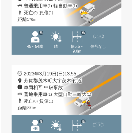
普通乗用車
軽自動車
(1)
(1)
死亡
負傷
(0)
(1)
距離
176m
他
他
45～54歳
晴
幅5.5～
信号なし
9.0m
2023年3月19日(日)13:55
芳賀郡茂木町大字茂木 付近
車両相互 中破事故
普通乗用車
大型自動二輪大
(1)
(1)
死亡
負傷
(0)
(1)
距離
231m
他
他