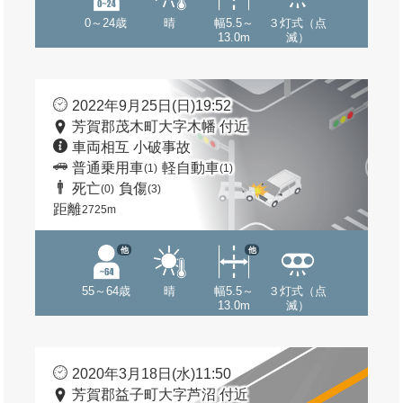
0～24歳
晴
幅5.5～
３灯式（点
13.0m
滅）
2022年9月25日(日)19:52
芳賀郡茂木町大字木幡 付近
車両相互 小破事故
普通乗用車
軽自動車
(1)
(1)
死亡
負傷
(0)
(3)
距離
2725m
他
他
55～64歳
晴
幅5.5～
３灯式（点
13.0m
滅）
2020年3月18日(水)11:50
芳賀郡益子町大字芦沼 付近