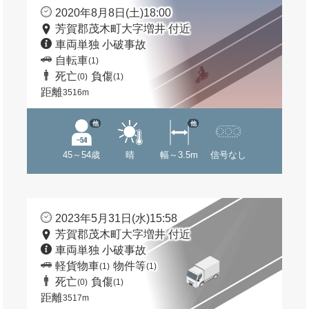
2020年8月8日(土)18:00
芳賀郡茂木町大字増井 付近
車両単独 小破事故
自転車
(1)
死亡
負傷
(0)
(1)
距離
3516m
他
他
45～54歳
晴
幅～3.5m
信号なし
2023年5月31日(水)15:58
芳賀郡茂木町大字増井 付近
車両単独 小破事故
軽貨物車
物件等
(1)
(1)
死亡
負傷
(0)
(1)
距離
3517m