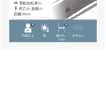
電動自転車
(1)
死亡
負傷
(0)
(1)
距離
1661m
他
他
75歳以上
晴
幅3.5～
信号なし
5.5m