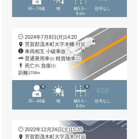
65～74歳
晴
幅5.5～
信号なし
9.0m
2024年7月8日(月)14:20
芳賀郡茂木町大字木幡 付近
車両相互 小破事故
普通乗用車
軽貨物車
(1)
(1)
死亡
負傷
(0)
(1)
距離
2708m
他
他
35～44歳
晴
幅5.5～
信号なし
9.0m
2022年12月24日(土)15:35
芳賀郡茂木町大字茂木 付近