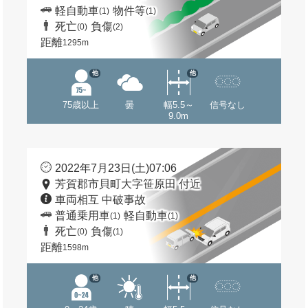
軽自動車
物件等
(1)
(1)
死亡
負傷
(0)
(2)
距離
1295m
他
他
75歳以上
曇
幅5.5～
信号なし
9.0m
2022年7月23日(土)07:06
芳賀郡市貝町大字笹原田 付近
車両相互 中破事故
普通乗用車
軽自動車
(1)
(1)
死亡
負傷
(0)
(1)
距離
1598m
他
他