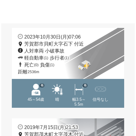
2023年10月30日(月)07:06
芳賀郡市貝町大字石下 付近
人対車両 小破事故
軽自動車
歩行者
(1)
(1)
死亡
負傷
(0)
(1)
距離
2536m
他
他
45～54歳
晴
幅3.5～
信号なし
5.5m
2019年7月15日(月)21:53
芳賀郡茂木町大字茂木 付近