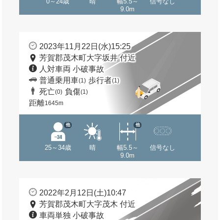
0～24歳
晴
幅5.5～
信号なし
9.0m
2023年11月22日(水)15:25
芳賀郡茂木町大字坂井 付近
人対車両 小破事故
普通乗用車
歩行者
(1)
(1)
死亡
負傷
(0)
(1)
距離
1645m
他
他
25～34歳
晴
幅5.5～
信号なし
9.0m
2022年2月12日(土)10:47
芳賀郡茂木町大字茂木 付近
車両単独 小破事故