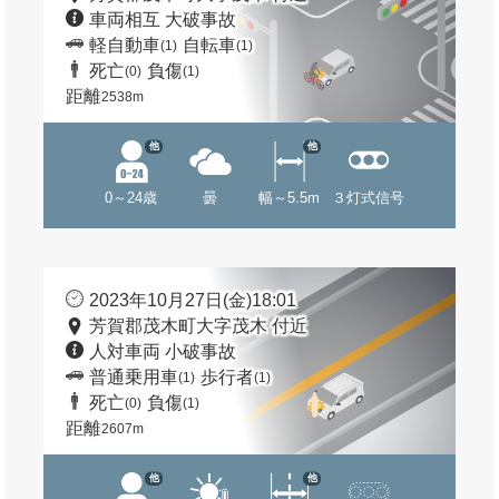
車両相互 大破事故
軽自動車
自転車
(1)
(1)
死亡
負傷
(0)
(1)
距離
2538m
他
他
0～24歳
曇
幅～5.5m
３灯式信号
2023年10月27日(金)18:01
芳賀郡茂木町大字茂木 付近
人対車両 小破事故
普通乗用車
歩行者
(1)
(1)
死亡
負傷
(0)
(1)
距離
2607m
他
他