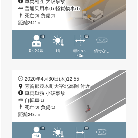
車両相互 大破事故
普通乗用車
軽貨物車
(1)
(1)
死亡
負傷
(0)
(2)
距離
2442m
他
他
0～24歳
晴
幅5.5～
信号なし
9.0m
2020年4月30日(木)12:55
芳賀郡茂木町大字北高岡 付近
車両単独 小破事故
自転車
(1)
死亡
負傷
(0)
(1)
距離
2485m
他
他