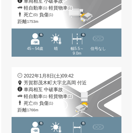
車両相互 小破事故
軽自動車
軽貨物車
(1)
(1)
死亡
負傷
(0)
(1)
距離
1753m
他
他
45～54歳
晴
幅5.5～
信号なし
9.0m
2022年1月8日(土)09:42
芳賀郡茂木町大字北高岡 付近
車両相互 中破事故
軽自動車
軽貨物車
(1)
(1)
死亡
負傷
(0)
(1)
距離
1766m
他
他