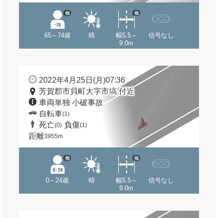
他
他
65～74歳
晴
幅5.5～
信号なし
9.0m
2022年4月25日(月)07:36
芳賀郡市貝町大字市塙 付近
車両単独 小破事故
自転車
(1)
死亡
負傷
(0)
(1)
距離
3955m
他
他
0～24歳
晴
幅5.5～
信号なし
9.0m