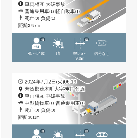
車両相互 大破事故
普通乗用車
軽自動車
(1)
(1)
死亡
負傷
(0)
(1)
距離
2798m
他
他
45～54歳
晴
幅5.5～
信号なし
9.0m
2024年7月2日(火)06:19
芳賀郡茂木町大字神井 付近
車両相互 中破事故
中型貨物車
普通乗用車
(1)
(1)
死亡
負傷
(0)
(3)
距離
3011m
他
他