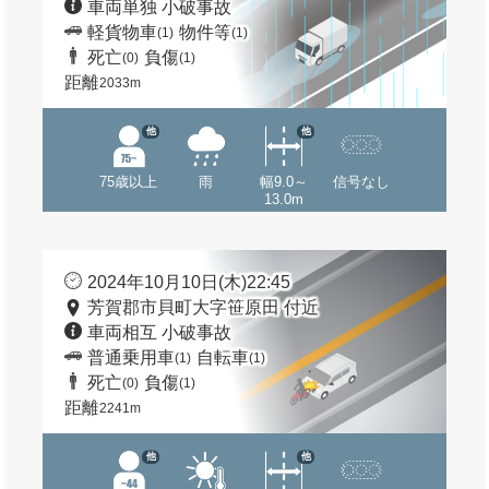
車両単独 小破事故
軽貨物車
物件等
(1)
(1)
死亡
負傷
(0)
(1)
距離
2033m
他
他
75歳以上
雨
幅9.0～
信号なし
13.0m
2024年10月10日(木)22:45
芳賀郡市貝町大字笹原田 付近
車両相互 小破事故
普通乗用車
自転車
(1)
(1)
死亡
負傷
(0)
(1)
距離
2241m
他
他