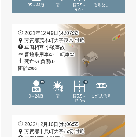
35～44歳
晴
幅5.5～
信号なし
9.0m
2021年12月9日(木)07:33
芳賀郡茂木町大字茂木 付近
車両相互 小破事故
普通乗用車
自転車
(1)
(1)
死亡
負傷
(0)
(1)
距離
2386m
他
他
0～24歳
晴
幅5.5～
３灯式信号
13.0m
2022年2月16日(水)06:55
芳賀郡市貝町大字市塙 付近