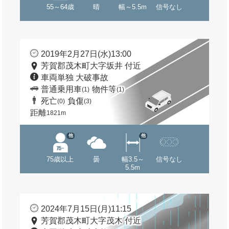
55～64歳
晴
幅～5.5m
信号なし
2019年2月27日(水)13:00
芳賀郡茂木町大字坂井 付近
車両単独 大破事故
普通乗用車
物件等
(1)
(1)
死亡
負傷
(0)
(3)
距離
1821m
他
他
75歳以上
曇
幅3.5～
信号なし
5.5m
2024年7月15日(月)11:15
芳賀郡茂木町大字茂木 付近