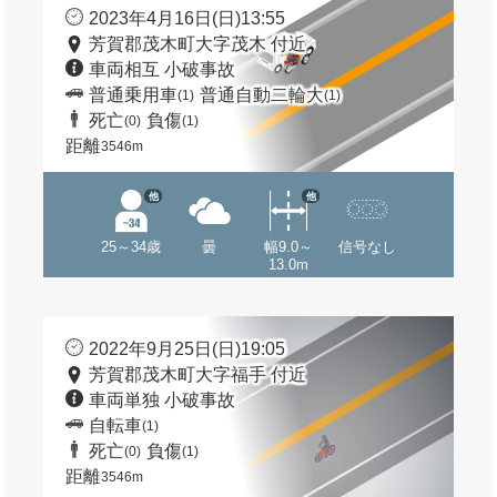
2023年4月16日(日)13:55
芳賀郡茂木町大字茂木 付近
車両相互 小破事故
普通乗用車
普通自動二輪大
(1)
(1)
死亡
負傷
(0)
(1)
距離
3546m
他
他
25～34歳
曇
幅9.0～
信号なし
13.0m
2022年9月25日(日)19:05
芳賀郡茂木町大字福手 付近
車両単独 小破事故
自転車
(1)
死亡
負傷
(0)
(1)
距離
3546m