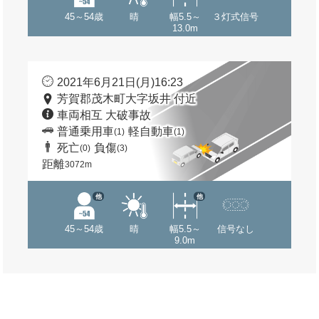
45～54歳
晴
幅5.5～
３灯式信号
13.0m
2021年6月21日(月)16:23
芳賀郡茂木町大字坂井 付近
車両相互 大破事故
普通乗用車
軽自動車
(1)
(1)
死亡
負傷
(0)
(3)
距離
3072m
他
他
45～54歳
晴
幅5.5～
信号なし
9.0m