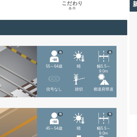
こだわり
条件
他
他
55～64歳
晴
幅5.5～
9.0m
信号なし
踏切
都道府県道
他
他
45～54歳
晴
幅5.5～
9.0m