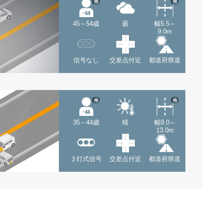
他
他
45～54歳
曇
幅5.5～
9.0m
信号なし
交差点付近
都道府県道
他
他
35～44歳
晴
幅9.0～
13.0m
３灯式信号
交差点付近
都道府県道