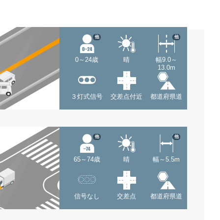
他
他
0～24歳
晴
幅9.0～
13.0m
３灯式信号
交差点付近
都道府県道
他
他
65～74歳
晴
幅～5.5m
信号なし
交差点
都道府県道