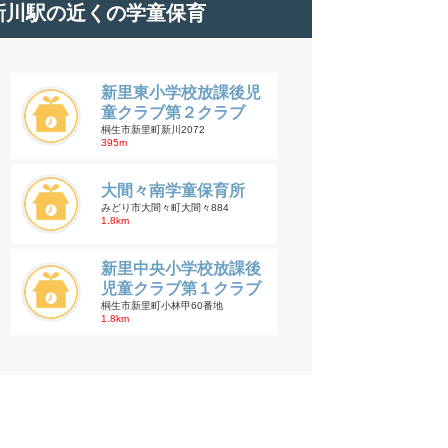
新川駅の近くの学童保育
新里東小学校放課後児
童クラブ第２クラブ
桐生市新里町新川2072
395m
大間々南学童保育所
みどり市大間々町大間々884
1.8km
新里中央小学校放課後
児童クラブ第１クラブ
桐生市新里町小林甲60番地
1.8km