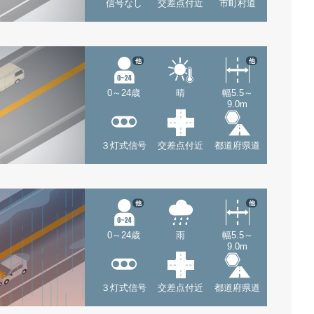
信号なし
交差点付近
市町村道
他
他
0～24歳
晴
幅5.5～
9.0m
３灯式信号
交差点付近
都道府県道
他
他
0～24歳
雨
幅5.5～
9.0m
３灯式信号
交差点付近
都道府県道