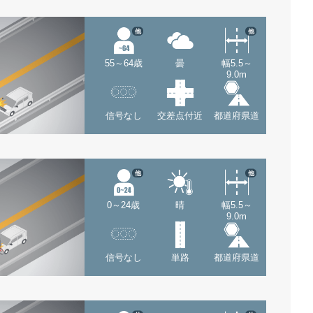
他
他
55～64歳
曇
幅5.5～
9.0m
信号なし
交差点付近
都道府県道
他
他
0～24歳
晴
幅5.5～
9.0m
信号なし
単路
都道府県道