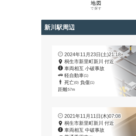
地図
で探す
新川駅周辺
2024年11月23日(土)21:18
桐生市新里町新川 付近
車両相互 小破事故
軽自動車
(1)
死亡
負傷
(0)
(1)
距離
57m
2021年11月11日(木)07:08
桐生市新里町新川 付近
車両相互 中破事故