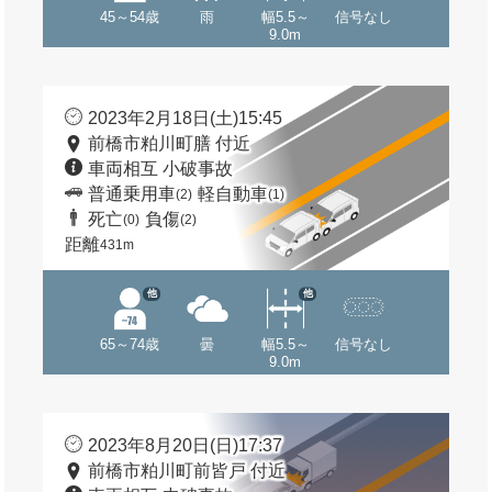
45～54歳
雨
幅5.5～
信号なし
9.0m
2023年2月18日(土)15:45
前橋市粕川町膳 付近
車両相互 小破事故
普通乗用車
軽自動車
(2)
(1)
死亡
負傷
(0)
(2)
距離
431m
他
他
65～74歳
曇
幅5.5～
信号なし
9.0m
2023年8月20日(日)17:37
前橋市粕川町前皆戸 付近