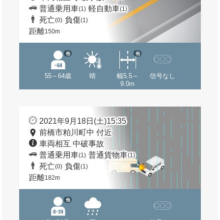
普通乗用車
軽自動車
(1)
(1)
死亡
負傷
(0)
(1)
距離
150m
他
他
55～64歳
晴
幅5.5～
信号なし
9.0m
2021年9月18日(土)15:35
前橋市粕川町中 付近
車両相互 中破事故
普通乗用車
普通貨物車
(1)
(1)
死亡
負傷
(0)
(1)
距離
182m
他