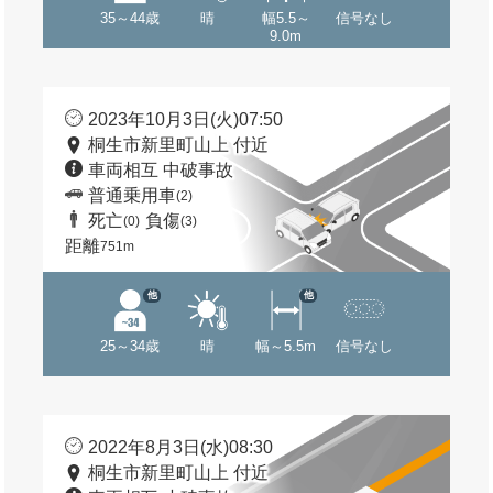
35～44歳
晴
幅5.5～
信号なし
9.0m
2023年10月3日(火)07:50
桐生市新里町山上 付近
車両相互 中破事故
普通乗用車
(2)
死亡
負傷
(0)
(3)
距離
751m
他
他
25～34歳
晴
幅～5.5m
信号なし
2022年8月3日(水)08:30
桐生市新里町山上 付近