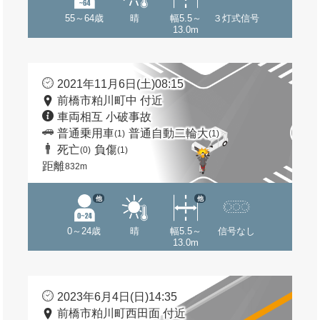
55～64歳
晴
幅5.5～
３灯式信号
13.0m
2021年11月6日(土)08:15
前橋市粕川町中 付近
車両相互 小破事故
普通乗用車
普通自動二輪大
(1)
(1)
死亡
負傷
(0)
(1)
距離
832m
他
他
0～24歳
晴
幅5.5～
信号なし
13.0m
2023年6月4日(日)14:35
前橋市粕川町西田面 付近