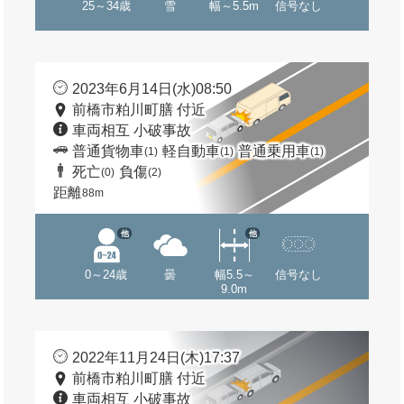
25～34歳
雪
幅～5.5m
信号なし
2023年6月14日(水)08:50
前橋市粕川町膳 付近
車両相互 小破事故
普通貨物車
軽自動車
普通乗用車
(1)
(1)
(1)
死亡
負傷
(0)
(2)
距離
88m
他
他
0～24歳
曇
幅5.5～
信号なし
9.0m
2022年11月24日(木)17:37
前橋市粕川町膳 付近
車両相互 小破事故