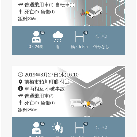
普通乗用車
自転車
(1)
(1)
死亡
負傷
(0)
(1)
距離
236m
他
他
0～24歳
雨
幅～5.5m
信号なし
2019年3月27日(水)16:10
前橋市粕川町膳 付近
車両相互 小破事故
普通乗用車
(2)
死亡
負傷
(0)
(1)
距離
250m
他
他