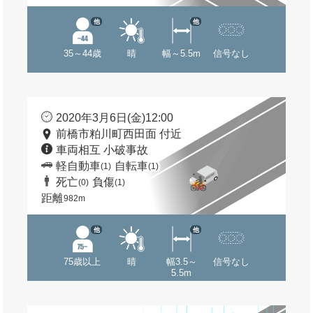
他
他
35～44歳
晴
幅～5.5m
信号なし
2020年3月6日(金)12:00
前橋市粕川町西田面 付近
車両相互 小破事故
軽自動車
自転車
(1)
(1)
死亡
負傷
(0)
(1)
距離
982m
他
他
75歳以上
晴
幅3.5～
信号なし
5.5m