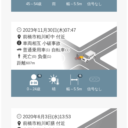
45～54歳
雨
幅～5.5m
信号なし
2023年11月30日(木)07:47
前橋市粕川町中 付近
車両相互 小破事故
普通乗用車
自転車
(1)
(1)
死亡
負傷
(0)
(1)
距離
607m
他
他
0～24歳
晴
幅～5.5m
信号なし
2020年6月3日(水)13:53
前橋市粕川町膳 付近