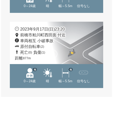
0～24歳
晴
幅～5.5m
信号なし
2023年9月17日(日)23:20
前橋市粕川町西田面 付近
車両相互 小破事故
原付自転車
(2)
死亡
負傷
(0)
(1)
距離
877m
他
他
0～24歳
晴
幅～5.5m
信号なし