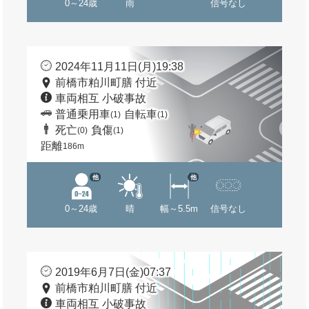
0～24歳
雨
信号なし
2024年11月11日(月)19:38
前橋市粕川町膳 付近
車両相互 小破事故
普通乗用車
自転車
(1)
(1)
死亡
負傷
(0)
(1)
距離
186m
他
他
0～24歳
晴
幅～5.5m
信号なし
2019年6月7日(金)07:37
前橋市粕川町膳 付近
車両相互 小破事故