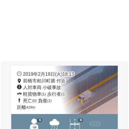
2019年2月19日(火)18:13
前橋市粕川町膳 付近
人対車両 小破事故
軽貨物車
歩行者
(1)
(1)
死亡
負傷
(0)
(1)
距離
429m
他
他