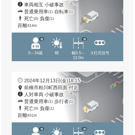
車両相互 小破事故
普通乗用車
自転車
(1)
(1)
死亡
負傷
(0)
(1)
距離
814m
他
他
0～24歳
晴
幅5.5～
３灯式信号
13.0m
2024年12月13日(金)18:15
前橋市粕川町西田面 付近
人対車両 小破事故
普通乗用車
歩行者
(1)
(1)
死亡
負傷
(0)
(1)
距離
831m
他
他