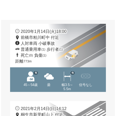
2020年1月14日(火)18:00
前橋市粕川町中 付近
人対車両 小破事故
普通乗用車
歩行者
(1)
(1)
死亡
負傷
(0)
(1)
距離
773m
他
他
45～54歳
曇
幅3.5～
信号なし
5.5m
2021年2月14日(日)14:12
桐生市新里町山上 付近