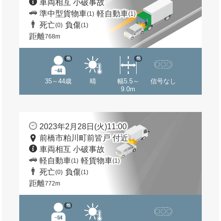
車両相互 小破事故
準中型貨物車
軽自動車
(1)
(1)
死亡
負傷
(0)
(1)
距離
768m
他
他
35～44歳
晴
幅5.5～
信号なし
9.0m
2023年2月28日(火)11:00
前橋市粕川町前皆戸 付近
車両相互 小破事故
軽自動車
軽貨物車
(1)
(1)
死亡
負傷
(0)
(1)
距離
772m
他