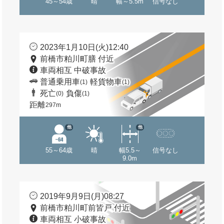
45～54歳
晴
幅～5.5m
信号なし
2023年1月10日(火)12:40
前橋市粕川町膳 付近
車両相互 中破事故
普通乗用車
軽貨物車
(1)
(1)
死亡
負傷
(0)
(1)
距離
297m
他
他
55～64歳
晴
幅5.5～
信号なし
9.0m
2019年9月9日(月)08:27
前橋市粕川町前皆戸 付近
車両相互 小破事故