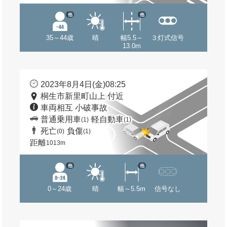
他
他
35～44歳
晴
幅5.5～
３灯式信号
13.0m
2023年8月4日(金)08:25
桐生市新里町山上 付近
車両相互 小破事故
普通乗用車
軽自動車
(1)
(1)
死亡
負傷
(0)
(1)
距離
1013m
他
他
0～24歳
晴
幅～5.5m
信号なし