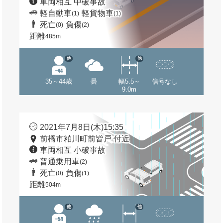
車両相互 中破事故
軽自動車
軽貨物車
(1)
(1)
死亡
負傷
(0)
(2)
距離
485m
他
他
35～44歳
曇
幅5.5～
信号なし
9.0m
2021年7月8日(木)15:35
前橋市粕川町前皆戸 付近
車両相互 小破事故
普通乗用車
(2)
死亡
負傷
(0)
(1)
距離
504m
他
他