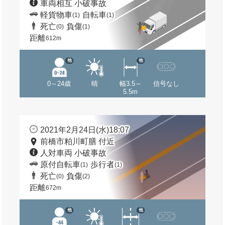
車両相互 小破事故
軽貨物車
自転車
(1)
(1)
死亡
負傷
(0)
(1)
距離
612m
他
他
0～24歳
晴
幅3.5～
信号なし
5.5m
2021年2月24日(水)18:07
前橋市粕川町膳 付近
人対車両 小破事故
原付自転車
歩行者
(1)
(1)
死亡
負傷
(0)
(2)
距離
672m
他
他