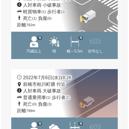
人対車両 小破事故
軽貨物車
歩行者
(1)
(1)
死亡
負傷
(1)
(0)
距離
782m
他
他
75歳以上
晴
幅～5.5m
信号なし
2022年7月6日(水)18:26
前橋市粕川町膳 付近
人対車両 大破事故
普通乗用車
歩行者
(1)
(2)
死亡
負傷
(0)
(3)
距離
798m
他
他