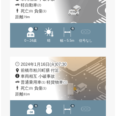
軽自動車
(2)
死亡
負傷
(0)
(1)
距離
79m
他
他
0～24歳
晴
幅～5.5m
信号なし
2024年1月16日(火)07:30
前橋市粕川町膳 付近
車両相互 小破事故
普通乗用車
軽貨物車
(1)
(1)
死亡
負傷
(0)
(1)
距離
81m
他
他