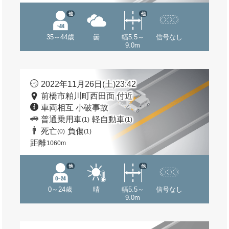
他
他
35～44歳
曇
幅5.5～
信号なし
9.0m
2022年11月26日(土)23:42
前橋市粕川町西田面 付近
車両相互 小破事故
普通乗用車
軽自動車
(1)
(1)
死亡
負傷
(0)
(1)
距離
1060m
他
他
0～24歳
晴
幅5.5～
信号なし
9.0m