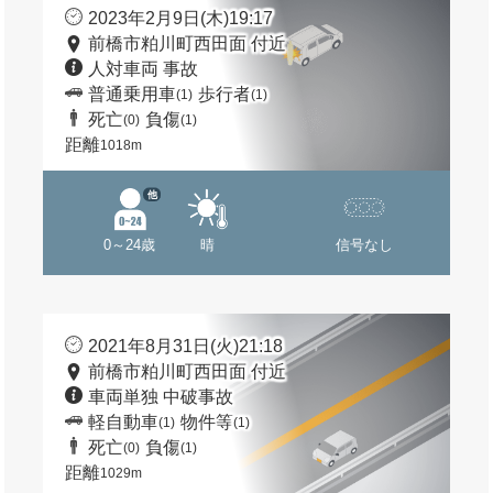
2023年2月9日(木)19:17
前橋市粕川町西田面 付近
人対車両 事故
普通乗用車
歩行者
(1)
(1)
死亡
負傷
(0)
(1)
距離
1018m
他
0～24歳
晴
信号なし
2021年8月31日(火)21:18
前橋市粕川町西田面 付近
車両単独 中破事故
軽自動車
物件等
(1)
(1)
死亡
負傷
(0)
(1)
距離
1029m