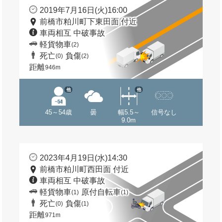
2019年7月16日(火)16:00
前橋市粕川町下東田面 付近
車両相互 中破事故
軽貨物車
(2)
死亡
負傷
(0)
(2)
距離
946m
他
他
45～54歳
曇
幅5.5～
信号なし
9.0m
2023年4月19日(水)14:30
前橋市粕川町西田面 付近
車両相互 中破事故
軽貨物車
原付自転車
(1)
(1)
死亡
負傷
(0)
(1)
距離
971m