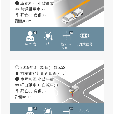
車両相互 小破事故
普通乗用車
(2)
死亡
負傷
(0)
(2)
距離
835m
他
他
0～24歳
晴
幅5.5～
３灯式信号
9.0m
2019年3月25日(月)15:52
前橋市粕川町西田面 付近
車両相互 小破事故
軽自動車
自転車
(1)
(1)
死亡
負傷
(0)
(1)
距離
850m
他
他