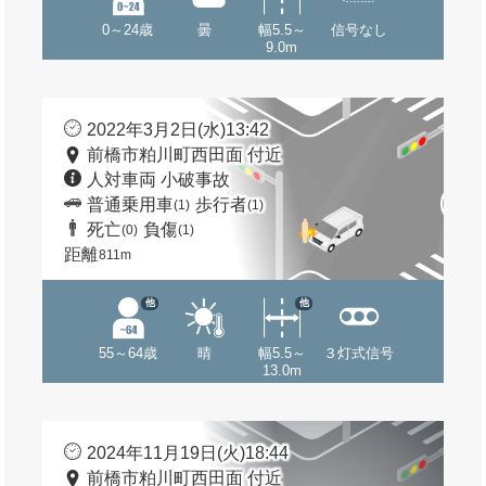
0～24歳
曇
幅5.5～
信号なし
9.0m
2022年3月2日(水)13:42
前橋市粕川町西田面 付近
人対車両 小破事故
普通乗用車
歩行者
(1)
(1)
死亡
負傷
(0)
(1)
距離
811m
他
他
55～64歳
晴
幅5.5～
３灯式信号
13.0m
2024年11月19日(火)18:44
前橋市粕川町西田面 付近