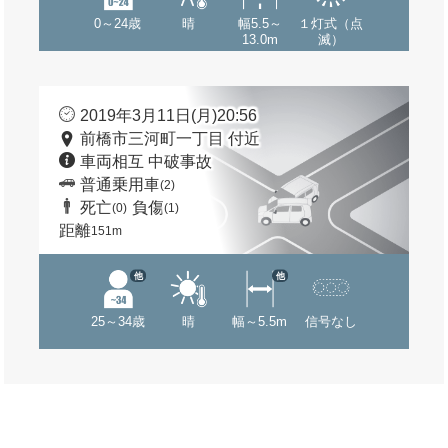
0～24歳
晴
幅5.5～
１灯式（点
13.0m
滅）
2019年3月11日(月)20:56
前橋市三河町一丁目 付近
車両相互 中破事故
普通乗用車
(2)
死亡
負傷
(0)
(1)
距離
151m
他
他
25～34歳
晴
幅～5.5m
信号なし