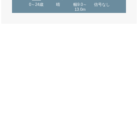
0～24歳
晴
幅9.0～
信号なし
13.0m