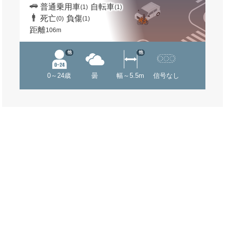
普通乗用車
自転車
(1)
(1)
死亡
負傷
(0)
(1)
距離
106m
他
他
0～24歳
曇
幅～5.5m
信号なし