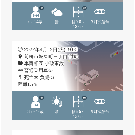
他
他
0～24歳
曇
幅9.0～
３灯式信号
13.0m
2022年4月12日(火)19:00
前橋市城東町三丁目 付近
車両相互 小破事故
普通乗用車
(2)
死亡
負傷
(0)
(1)
距離
189m
他
他
35～44歳
晴
幅5.5～
３灯式信号
13.0m