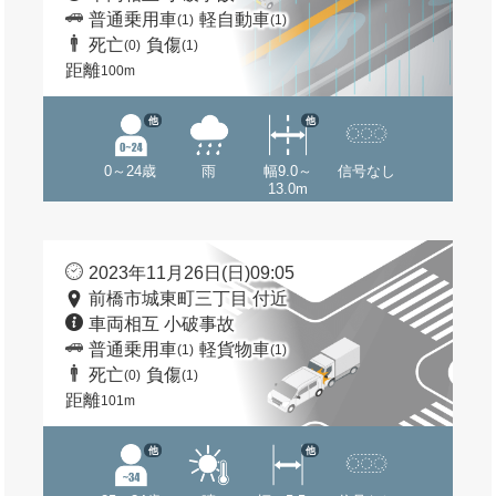
普通乗用車
軽自動車
(1)
(1)
死亡
負傷
(0)
(1)
距離
100m
他
他
0～24歳
雨
幅9.0～
信号なし
13.0m
2023年11月26日(日)09:05
前橋市城東町三丁目 付近
車両相互 小破事故
普通乗用車
軽貨物車
(1)
(1)
死亡
負傷
(0)
(1)
距離
101m
他
他