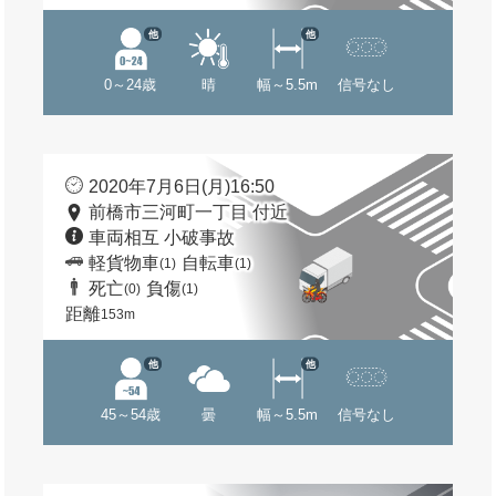
他
他
0～24歳
晴
幅～5.5m
信号なし
2020年7月6日(月)16:50
前橋市三河町一丁目 付近
車両相互 小破事故
軽貨物車
自転車
(1)
(1)
死亡
負傷
(0)
(1)
距離
153m
他
他
45～54歳
曇
幅～5.5m
信号なし