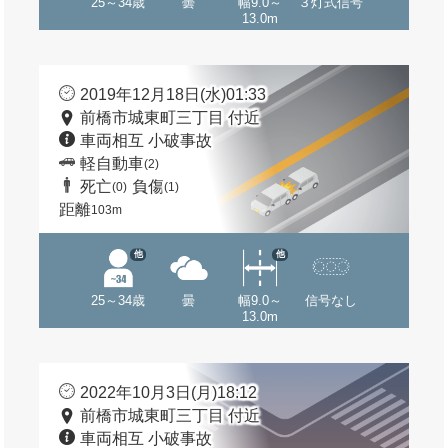
25～34歳
曇
幅9.0～
３灯式信号
13.0m
2019年12月18日(水)01:33
前橋市城東町三丁目 付近
車両相互 小破事故
軽自動車
(2)
死亡
負傷
(0)
(1)
距離
103m
他
他
25～34歳
曇
幅9.0～
信号なし
13.0m
2022年10月3日(月)18:12
前橋市城東町三丁目 付近
車両相互 小破事故