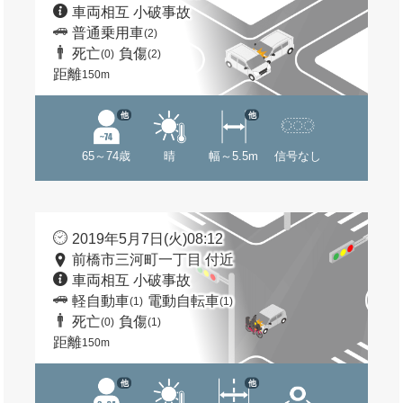
車両相互 小破事故
普通乗用車
(2)
死亡
負傷
(0)
(2)
距離
150m
他
他
65～74歳
晴
幅～5.5m
信号なし
2019年5月7日(火)08:12
前橋市三河町一丁目 付近
車両相互 小破事故
軽自動車
電動自転車
(1)
(1)
死亡
負傷
(0)
(1)
距離
150m
他
他