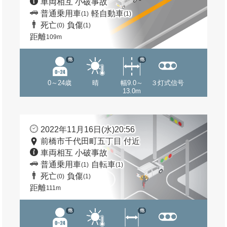
車両相互 小破事故
普通乗用車
軽自動車
(1)
(1)
死亡
負傷
(0)
(1)
距離
109m
他
他
0～24歳
晴
幅9.0～
３灯式信号
13.0m
2022年11月16日(水)20:56
前橋市千代田町五丁目 付近
車両相互 小破事故
普通乗用車
自転車
(1)
(1)
死亡
負傷
(0)
(1)
距離
111m
他
他