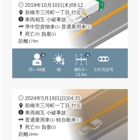
2019年10月10日(木)09:12
前橋市三河町一丁目 付近
車両相互 小破事故
準中型貨物車
普通乗用車
(1)
(1)
死亡
負傷
(0)
(1)
距離
179m
他
他
35～44歳
晴
幅9.0～
３灯式信号
13.0m
2024年5月19日(日)04:35
前橋市三河町一丁目 付近
車両相互 小破事故
普通乗用車
軽自動車
(1)
(1)
死亡
負傷
(0)
(2)
距離
184m