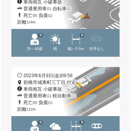
車両相互 小破事故
普通乗用車
自転車
(1)
(1)
死亡
負傷
(0)
(1)
距離
114m
他
他
35～44歳
晴
幅～5.5m
信号なし
2023年6月9日(金)09:58
前橋市城東町三丁目 付近
車両相互 小破事故
普通乗用車
軽自動車
(1)
(1)
死亡
負傷
(0)
(1)
距離
122m
他
他