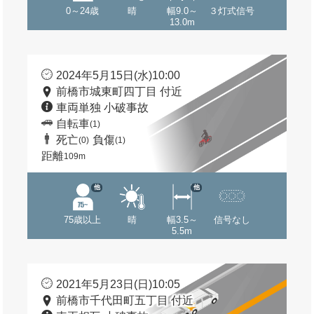
0～24歳
晴
幅9.0～
３灯式信号
13.0m
2024年5月15日(水)10:00
前橋市城東町四丁目 付近
車両単独 小破事故
自転車
(1)
死亡
負傷
(0)
(1)
距離
109m
他
他
75歳以上
晴
幅3.5～
信号なし
5.5m
2021年5月23日(日)10:05
前橋市千代田町五丁目 付近