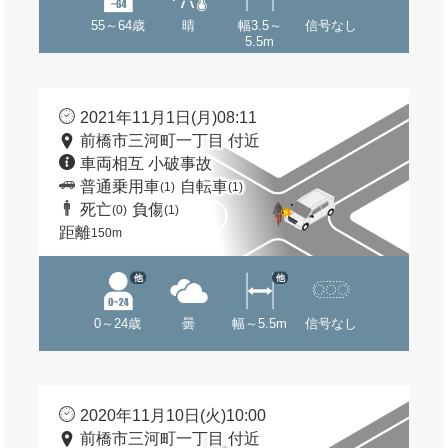
55～64歳
晴
幅3.5～
信号なし
5.5m
2021年11月1日(月)08:11
前橋市三河町一丁目 付近
車両相互 小破事故
普通乗用車
自転車
(1)
(1)
死亡
負傷
(0)
(1)
距離
150m
他
他
0～24歳
曇
幅～5.5m
信号なし
2020年11月10日(火)10:00
前橋市三河町一丁目 付近