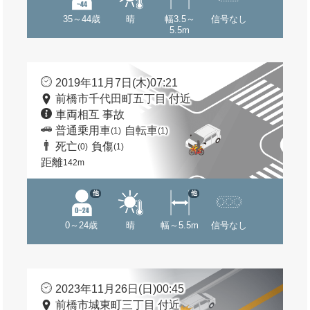
35～44歳
晴
幅3.5～
信号なし
5.5m
2019年11月7日(木)07:21
前橋市千代田町五丁目 付近
車両相互 事故
普通乗用車
自転車
(1)
(1)
死亡
負傷
(0)
(1)
距離
142m
他
他
0～24歳
晴
幅～5.5m
信号なし
2023年11月26日(日)00:45
前橋市城東町三丁目 付近