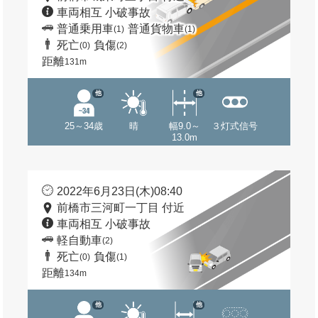
車両相互 小破事故
普通乗用車
普通貨物車
(1)
(1)
死亡
負傷
(0)
(2)
距離
131m
他
他
25～34歳
晴
幅9.0～
３灯式信号
13.0m
2022年6月23日(木)08:40
前橋市三河町一丁目 付近
車両相互 小破事故
軽自動車
(2)
死亡
負傷
(0)
(1)
距離
134m
他
他