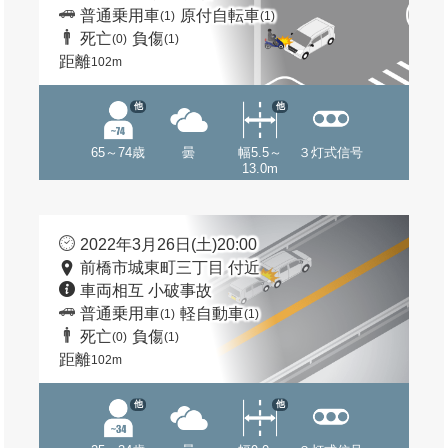
普通乗用車
原付自転車
(1)
(1)
死亡
負傷
(0)
(1)
距離
102m
他
他
65～74歳
曇
幅5.5～
３灯式信号
13.0m
2022年3月26日(土)20:00
前橋市城東町三丁目 付近
車両相互 小破事故
普通乗用車
軽自動車
(1)
(1)
死亡
負傷
(0)
(1)
距離
102m
他
他