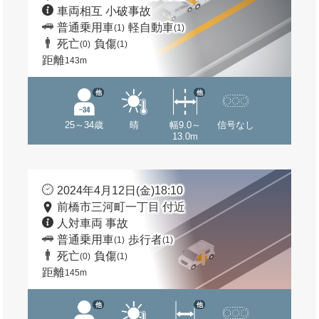
車両相互 小破事故
普通乗用車
軽自動車
(1)
(1)
死亡
負傷
(0)
(1)
距離
143m
他
他
25～34歳
晴
幅9.0～
信号なし
13.0m
2024年4月12日(金)18:10
前橋市三河町一丁目 付近
人対車両 事故
普通乗用車
歩行者
(1)
(1)
死亡
負傷
(0)
(1)
距離
145m
他
他