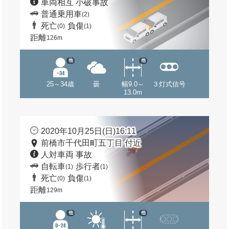
車両相互 小破事故
普通乗用車
(2)
死亡
負傷
(0)
(1)
距離
126m
他
他
25～34歳
曇
幅9.0～
３灯式信号
13.0m
2020年10月25日(日)16:11
前橋市千代田町五丁目 付近
人対車両 事故
自転車
歩行者
(1)
(1)
死亡
負傷
(0)
(1)
距離
129m
他
他