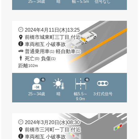
25～34歳
晴
幅～5.5m
信号なし
2024年4月11日(木)13:25
前橋市城東町三丁目 付近
車両相互 小破事故
普通乗用車
軽自動車
(1)
(1)
死亡
負傷
(0)
(1)
距離
102m
他
他
25～34歳
晴
幅5.5～
３灯式信号
9.0m
2024年3月20日(水)08:30
前橋市三河町一丁目 付近
車両相互 小破事故