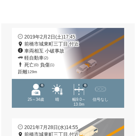
2019年2月2日(土)17:45
前橋市城東町三丁目 付近
車両相互 小破事故
軽自動車
(2)
死亡
負傷
(0)
(1)
距離
129m
他
他
25～34歳
晴
幅9.0～
信号なし
13.0m
2021年7月28日(水)14:55
前橋市城東町三丁目 付近