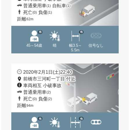
普通乗用車
自転車
(1)
(1)
死亡
負傷
(0)
(1)
距離
62m
他
他
45～54歳
晴
幅3.5～
信号なし
5.5m
2020年2月1日(土)22:40
前橋市三河町一丁目 付近
車両相互 小破事故
普通乗用車
(2)
死亡
負傷
(0)
(2)
距離
94m
他
他