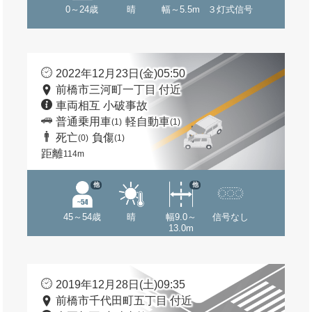
0～24歳
晴
幅～5.5m
３灯式信号
2022年12月23日(金)05:50
前橋市三河町一丁目 付近
車両相互 小破事故
普通乗用車
軽自動車
(1)
(1)
死亡
負傷
(0)
(1)
距離
114m
他
他
45～54歳
晴
幅9.0～
信号なし
13.0m
2019年12月28日(土)09:35
前橋市千代田町五丁目 付近