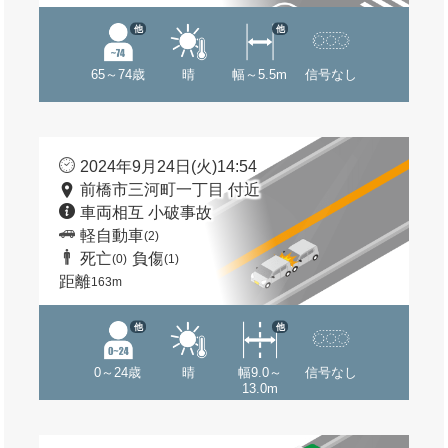
他
他
65～74歳
晴
幅～5.5m
信号なし
2024年9月24日(火)14:54
前橋市三河町一丁目 付近
車両相互 小破事故
軽自動車
(2)
死亡
負傷
(0)
(1)
距離
163m
他
他
0～24歳
晴
幅9.0～
信号なし
13.0m