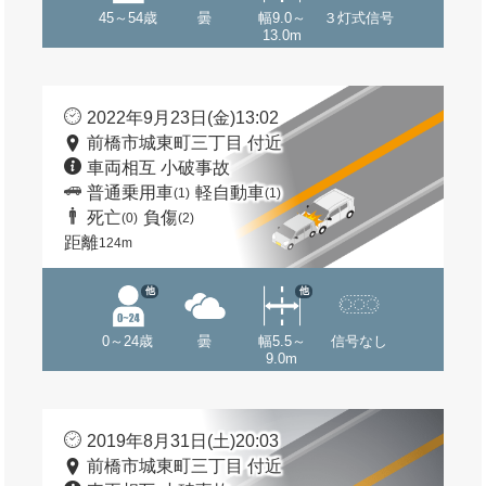
45～54歳
曇
幅9.0～
３灯式信号
13.0m
2022年9月23日(金)13:02
前橋市城東町三丁目 付近
車両相互 小破事故
普通乗用車
軽自動車
(1)
(1)
死亡
負傷
(0)
(2)
距離
124m
他
他
0～24歳
曇
幅5.5～
信号なし
9.0m
2019年8月31日(土)20:03
前橋市城東町三丁目 付近