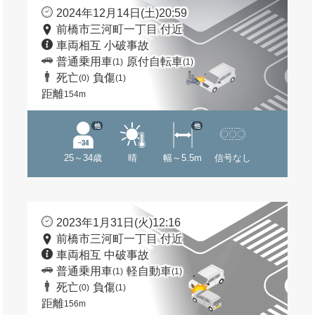
2024年12月14日(土)20:59
前橋市三河町一丁目 付近
車両相互 小破事故
普通乗用車
原付自転車
(1)
(1)
死亡
負傷
(0)
(1)
距離
154m
他
他
25～34歳
晴
幅～5.5m
信号なし
2023年1月31日(火)12:16
前橋市三河町一丁目 付近
車両相互 中破事故
普通乗用車
軽自動車
(1)
(1)
死亡
負傷
(0)
(1)
距離
156m