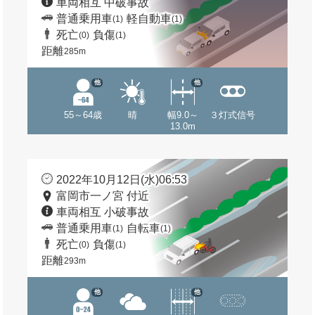
車両相互 中破事故
普通乗用車
軽自動車
(1)
(1)
死亡
負傷
(0)
(1)
距離
285m
他
他
55～64歳
晴
幅9.0～
３灯式信号
13.0m
2022年10月12日(水)06:53
富岡市一ノ宮 付近
車両相互 小破事故
普通乗用車
自転車
(1)
(1)
死亡
負傷
(0)
(1)
距離
293m
他
他