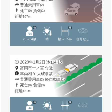
普通乗用車
(2)
死亡
負傷
(0)
(1)
距離
167m
他
他
25～34歳
晴
幅～5.5m
信号なし
2020年1月2日(木)14:15
富岡市一ノ宮 付近
車両相互 大破事故
普通乗用車
軽自動車
(2)
(1)
死亡
負傷
(0)
(3)
距離
181m
他
他