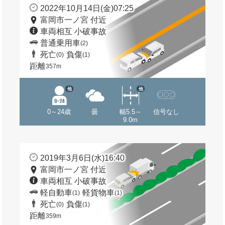
2022年10月14日(金)07:25
富岡市一ノ宮 付近
車両相互 小破事故
普通乗用車
(2)
死亡
負傷
(0)
(1)
距離
357m
他
他
0～24歳
曇
幅5.5～
信号なし
9.0m
2019年3月6日(水)16:40
富岡市一ノ宮 付近
車両相互 小破事故
軽自動車
軽貨物車
(1)
(1)
死亡
負傷
(0)
(1)
距離
359m