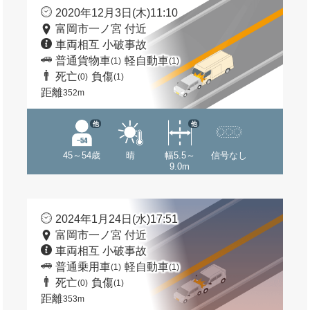
2020年12月3日(木)11:10
富岡市一ノ宮 付近
車両相互 小破事故
普通貨物車
軽自動車
(1)
(1)
死亡
負傷
(0)
(1)
距離
352m
他
他
45～54歳
晴
幅5.5～
信号なし
9.0m
2024年1月24日(水)17:51
富岡市一ノ宮 付近
車両相互 小破事故
普通乗用車
軽自動車
(1)
(1)
死亡
負傷
(0)
(1)
距離
353m