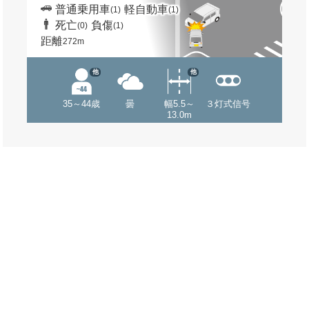
普通乗用車
軽自動車
(1)
(1)
死亡
負傷
(0)
(1)
距離
272m
他
他
35～44歳
曇
幅5.5～
３灯式信号
13.0m