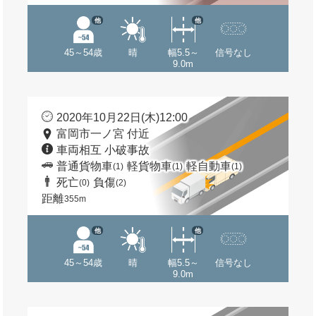
他
他
45～54歳
晴
幅5.5～
信号なし
9.0m
2020年10月22日(木)12:00
富岡市一ノ宮 付近
車両相互 小破事故
普通貨物車
軽貨物車
軽自動車
(1)
(1)
(1)
死亡
負傷
(0)
(2)
距離
355m
他
他
45～54歳
晴
幅5.5～
信号なし
9.0m