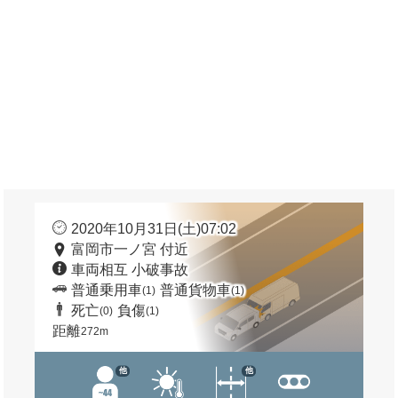
2020年10月31日(土)07:02
富岡市一ノ宮 付近
車両相互 小破事故
普通乗用車
普通貨物車
(1)
(1)
死亡
負傷
(0)
(1)
距離
272m
他
他