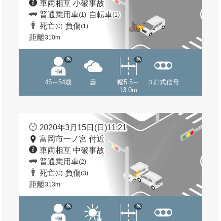
車両相互 小破事故
普通乗用車
自転車
(1)
(1)
死亡
負傷
(0)
(1)
距離
310m
他
他
45～54歳
曇
幅5.5～
３灯式信号
13.0m
2020年3月15日(日)11:21
富岡市一ノ宮 付近
車両相互 中破事故
普通乗用車
(2)
死亡
負傷
(0)
(3)
距離
313m
他
他