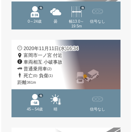
他
他
0～24歳
曇
幅13.0～
信号なし
19.5m
2020年11月11日(水)16:34
富岡市一ノ宮 付近
車両相互 小破事故
普通乗用車
(2)
死亡
負傷
(0)
(1)
距離
361m
他
45～54歳
晴
信号なし