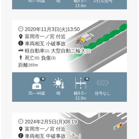
45～54歳
晴
幅5.5～
３灯式信号
13.0m
2020年11月3日(火)13:50
富岡市一ノ宮 付近
車両相互 小破事故
軽自動車
大型自動二輪大
(1)
(1)
死亡
負傷
(0)
(3)
距離
265m
他
他
35～44歳
晴
幅9.0～
信号なし
13.0m
2024年2月5日(月)08:19
富岡市一ノ宮 付近
車両相互 中破事故