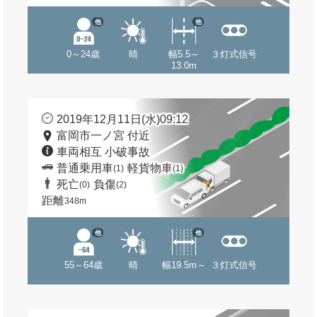
他
他
0～24歳
晴
幅5.5～
３灯式信号
13.0m
2019年12月11日(水)09:12
富岡市一ノ宮 付近
車両相互 小破事故
普通乗用車
軽貨物車
(1)
(1)
死亡
負傷
(0)
(2)
距離
348m
他
他
55～64歳
晴
幅19.5m～
３灯式信号