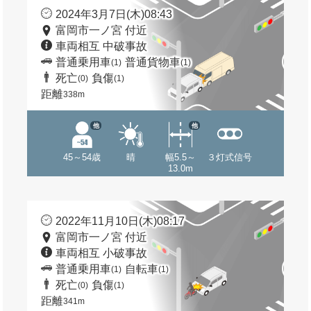
2024年3月7日(木)08:43
富岡市一ノ宮 付近
車両相互 中破事故
普通乗用車
普通貨物車
(1)
(1)
死亡
負傷
(0)
(1)
距離
338m
他
他
45～54歳
晴
幅5.5～
３灯式信号
13.0m
2022年11月10日(木)08:17
富岡市一ノ宮 付近
車両相互 小破事故
普通乗用車
自転車
(1)
(1)
死亡
負傷
(0)
(1)
距離
341m