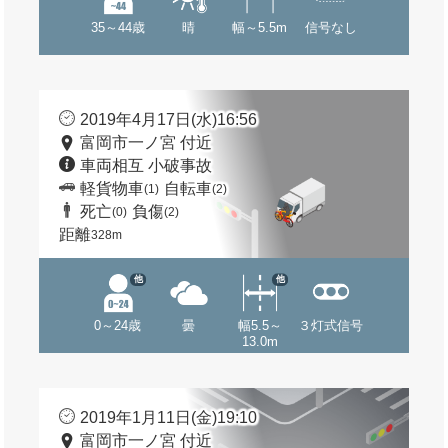
35～44歳
晴
幅～5.5m
信号なし
2019年4月17日(水)16:56
富岡市一ノ宮 付近
車両相互 小破事故
軽貨物車
自転車
(1)
(2)
死亡
負傷
(0)
(2)
距離
328m
他
他
0～24歳
曇
幅5.5～
３灯式信号
13.0m
2019年1月11日(金)19:10
富岡市一ノ宮 付近