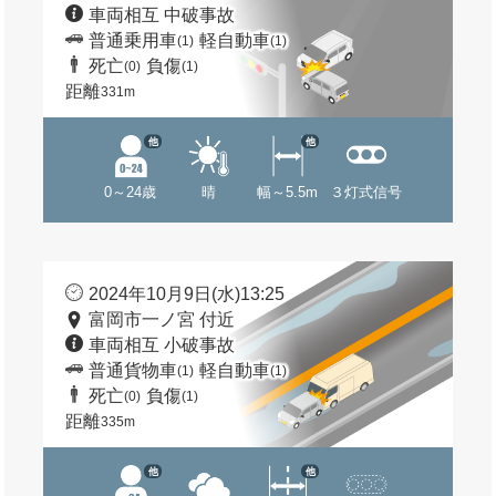
車両相互 中破事故
普通乗用車
軽自動車
(1)
(1)
死亡
負傷
(0)
(1)
距離
331m
他
他
0～24歳
晴
幅～5.5m
３灯式信号
2024年10月9日(水)13:25
富岡市一ノ宮 付近
車両相互 小破事故
普通貨物車
軽自動車
(1)
(1)
死亡
負傷
(0)
(1)
距離
335m
他
他