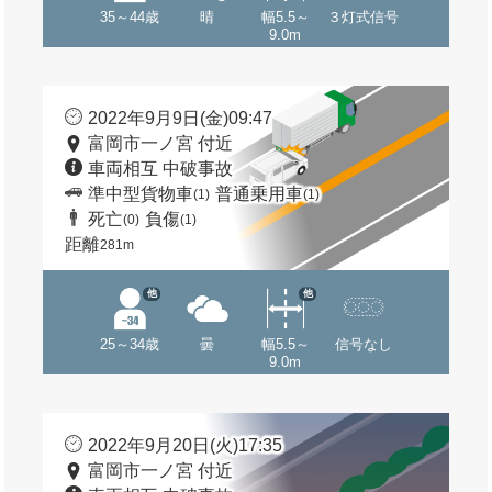
35～44歳
晴
幅5.5～
３灯式信号
9.0m
2022年9月9日(金)09:47
富岡市一ノ宮 付近
車両相互 中破事故
準中型貨物車
普通乗用車
(1)
(1)
死亡
負傷
(0)
(1)
距離
281m
他
他
25～34歳
曇
幅5.5～
信号なし
9.0m
2022年9月20日(火)17:35
富岡市一ノ宮 付近