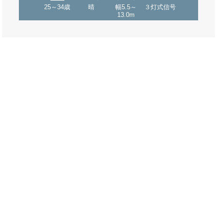
25～34歳
晴
幅5.5～
３灯式信号
13.0m