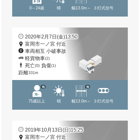
0～24歳
晴
幅13.0m～
３灯式信号
2020年2月7日(金)13:50
富岡市一ノ宮 付近
車両相互 小破事故
軽貨物車
(2)
死亡
負傷
(0)
(1)
距離
331m
他
他
75歳以上
晴
幅13.0m～
３灯式信号
2019年10月13日(日)15:25
富岡市一ノ宮 付近