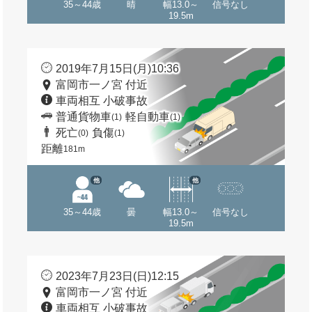
35～44歳
晴
幅13.0～
信号なし
19.5m
2019年7月15日(月)10:36
富岡市一ノ宮 付近
車両相互 小破事故
普通貨物車
軽自動車
(1)
(1)
死亡
負傷
(0)
(1)
距離
181m
他
他
35～44歳
曇
幅13.0～
信号なし
19.5m
2023年7月23日(日)12:15
富岡市一ノ宮 付近
車両相互 小破事故