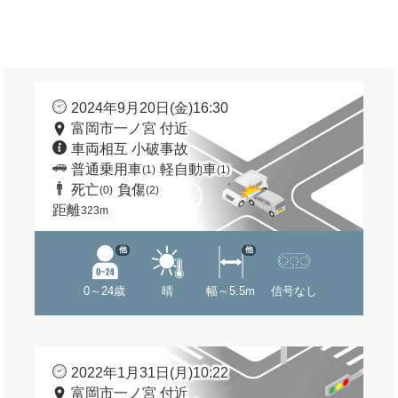
2024年9月20日(金)16:30
富岡市一ノ宮 付近
車両相互 小破事故
普通乗用車
軽自動車
(1)
(1)
死亡
負傷
(0)
(2)
距離
323m
他
他
0～24歳
晴
幅～5.5m
信号なし
2022年1月31日(月)10:22
富岡市一ノ宮 付近