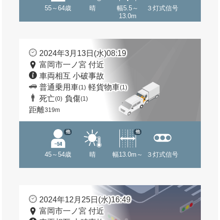
55～64歳
晴
幅5.5～
３灯式信号
13.0m
2024年3月13日(水)08:19
富岡市一ノ宮 付近
車両相互 小破事故
普通乗用車
軽貨物車
(1)
(1)
死亡
負傷
(0)
(1)
距離
319m
他
他
45～54歳
晴
幅13.0m～
３灯式信号
2024年12月25日(水)16:49
富岡市一ノ宮 付近