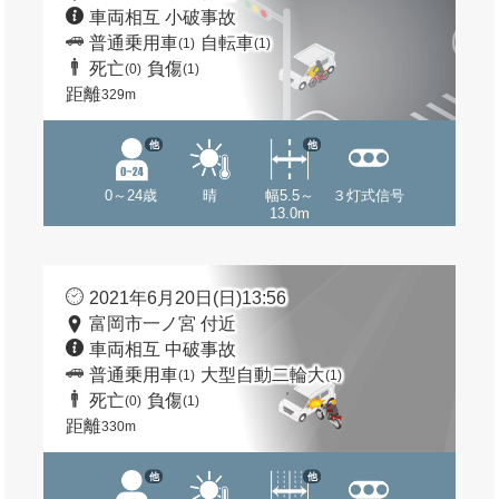
車両相互 小破事故
普通乗用車
自転車
(1)
(1)
死亡
負傷
(0)
(1)
距離
329m
他
他
0～24歳
晴
幅5.5～
３灯式信号
13.0m
2021年6月20日(日)13:56
富岡市一ノ宮 付近
車両相互 中破事故
普通乗用車
大型自動二輪大
(1)
(1)
死亡
負傷
(0)
(1)
距離
330m
他
他