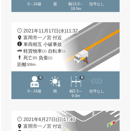
0～24歳
曇
幅13.0～
信号なし
19.5m
2021年11月17日(水)11:32
富岡市一ノ宮 付近
車両相互 小破事故
軽貨物車
自転車
(1)
(1)
死亡
負傷
(0)
(1)
距離
306m
他
他
0～24歳
晴
幅5.5～
信号なし
9.0m
2021年6月27日(日)17:40
富岡市一ノ宮 付近