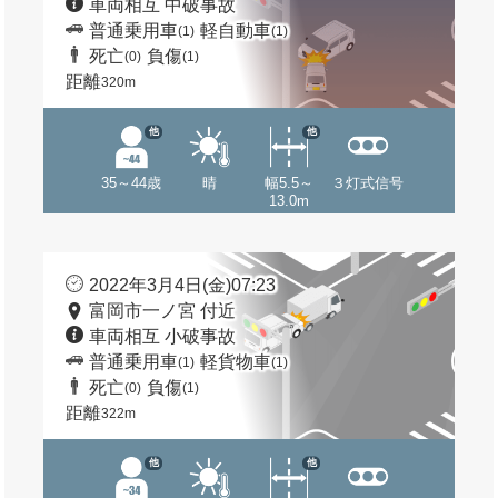
車両相互 中破事故
普通乗用車
軽自動車
(1)
(1)
死亡
負傷
(0)
(1)
距離
320m
他
他
35～44歳
晴
幅5.5～
３灯式信号
13.0m
2022年3月4日(金)07:23
富岡市一ノ宮 付近
車両相互 小破事故
普通乗用車
軽貨物車
(1)
(1)
死亡
負傷
(0)
(1)
距離
322m
他
他