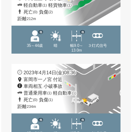
軽自動車
軽貨物車
(1)
(1)
死亡
負傷
(0)
(2)
距離
212m
他
他
35～44歳
晴
幅9.0～
３灯式信号
13.0m
2023年4月14日(金)08:36
富岡市一ノ宮 付近
車両相互 小破事故
普通乗用車
軽自動車
(1)
(1)
死亡
負傷
(0)
(1)
距離
234m
他
他