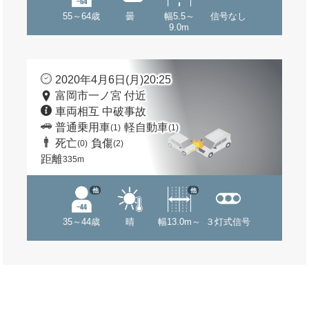
55～64歳
曇
幅5.5～
信号なし
9.0m
2020年4月6日(月)20:25
富岡市一ノ宮 付近
車両相互 中破事故
普通乗用車
軽自動車
(1)
(1)
死亡
負傷
(0)
(2)
距離
335m
他
他
35～44歳
晴
幅13.0m～
３灯式信号