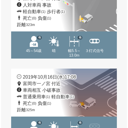
人対車両 事故
軽自動車
歩行者
(1)
(1)
死亡
負傷
(0)
(1)
距離
323m
他
他
45～54歳
晴
幅5.5～
３灯式信号
13.0m
2019年10月16日(水)17:08
富岡市一ノ宮 付近
車両相互 小破事故
普通乗用車
軽自動車
(1)
(1)
死亡
負傷
(0)
(1)
距離
325m
他
他