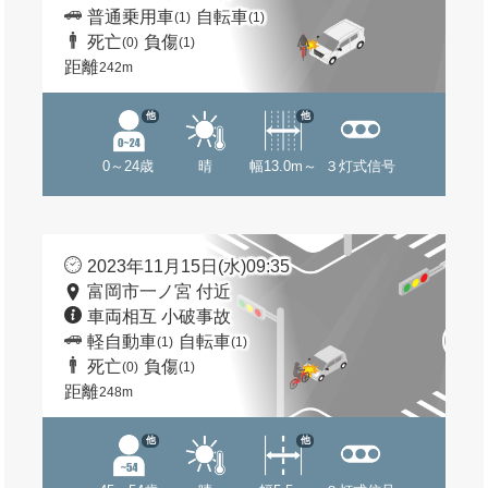
普通乗用車
自転車
(1)
(1)
死亡
負傷
(0)
(1)
距離
242m
他
他
0～24歳
晴
幅13.0m～
３灯式信号
2023年11月15日(水)09:35
富岡市一ノ宮 付近
車両相互 小破事故
軽自動車
自転車
(1)
(1)
死亡
負傷
(0)
(1)
距離
248m
他
他