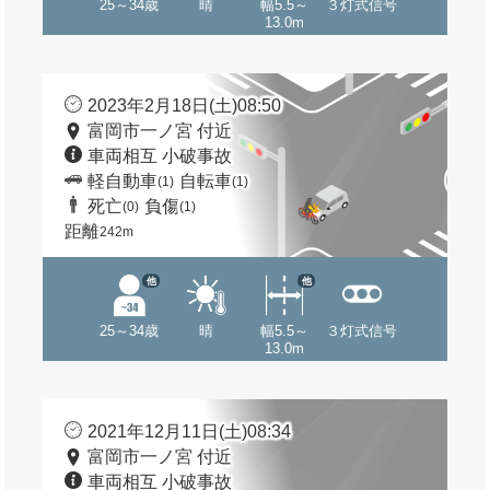
25～34歳
晴
幅5.5～
３灯式信号
13.0m
2023年2月18日(土)08:50
富岡市一ノ宮 付近
車両相互 小破事故
軽自動車
自転車
(1)
(1)
死亡
負傷
(0)
(1)
距離
242m
他
他
25～34歳
晴
幅5.5～
３灯式信号
13.0m
2021年12月11日(土)08:34
富岡市一ノ宮 付近
車両相互 小破事故