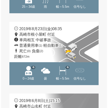
25～34歳
雨
幅～5.5m
信号なし
2019年8月23日(金)08:35
高崎市根小屋町 付近
車両相互 中破事故
普通乗用車
軽自動車
(1)
(1)
死亡
負傷
(0)
(2)
距離
672m
他
他
0～24歳
曇
幅～5.5m
信号なし
2019年6月8日(土)15:15
高崎市山名町 付近