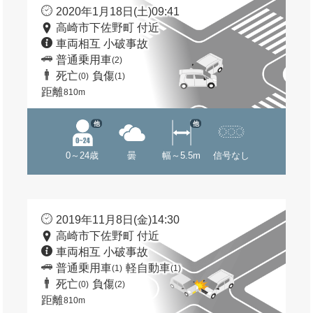
2020年1月18日(土)09:41
高崎市下佐野町 付近
車両相互 小破事故
普通乗用車
(2)
死亡
負傷
(0)
(1)
距離
810m
他
他
0～24歳
曇
幅～5.5m
信号なし
2019年11月8日(金)14:30
高崎市下佐野町 付近
車両相互 小破事故
普通乗用車
軽自動車
(1)
(1)
死亡
負傷
(0)
(2)
距離
810m