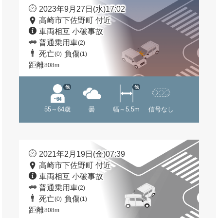
2023年9月27日(水)17:02
高崎市下佐野町 付近
車両相互 小破事故
普通乗用車
(2)
死亡
負傷
(0)
(1)
距離
808m
他
他
55～64歳
曇
幅～5.5m
信号なし
2021年2月19日(金)07:39
高崎市下佐野町 付近
車両相互 小破事故
普通乗用車
(2)
死亡
負傷
(0)
(1)
距離
808m