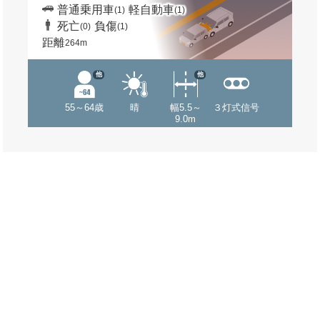
普通乗用車
軽自動車
(1)
(1)
死亡
負傷
(0)
(1)
距離
264m
他
他
55～64歳
晴
幅5.5～
３灯式信号
9.0m