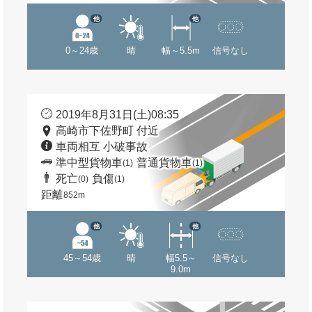
他
他
0～24歳
晴
幅～5.5m
信号なし
2019年8月31日(土)08:35
高崎市下佐野町 付近
車両相互 小破事故
準中型貨物車
普通貨物車
(1)
(1)
死亡
負傷
(0)
(1)
距離
852m
他
他
45～54歳
晴
幅5.5～
信号なし
9.0m