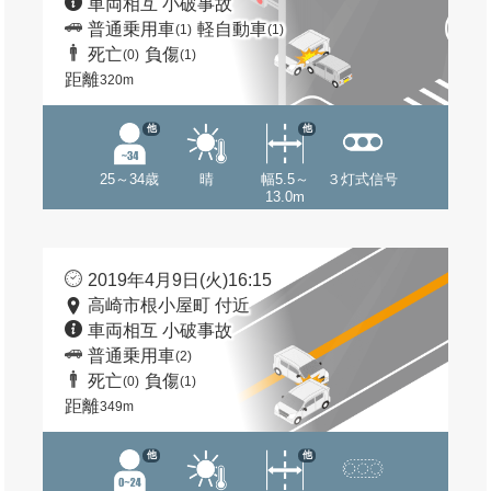
車両相互 小破事故
普通乗用車
軽自動車
(1)
(1)
死亡
負傷
(0)
(1)
距離
320m
他
他
25～34歳
晴
幅5.5～
３灯式信号
13.0m
2019年4月9日(火)16:15
高崎市根小屋町 付近
車両相互 小破事故
普通乗用車
(2)
死亡
負傷
(0)
(1)
距離
349m
他
他