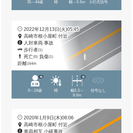
35～44歳
晴
幅～5.5m
３灯式信号
2022年12月13日(火)05:45
高崎市根小屋町 付近
人対車両 事故
歩行者
(1)
死亡
負傷
(0)
(1)
距離
164m
他
他
0～24歳
晴
幅5.5～
信号なし
9.0m
2020年1月9日(木)08:06
高崎市根小屋町 付近
車両相互 小破事故