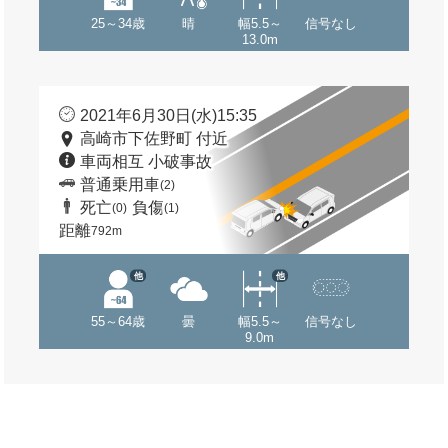
25～34歳
晴
幅5.5～
信号なし
13.0m
2021年6月30日(水)15:35
高崎市下佐野町 付近
車両相互 小破事故
普通乗用車
(2)
死亡
負傷
(0)
(1)
距離
792m
他
他
55～64歳
曇
幅5.5～
信号なし
9.0m