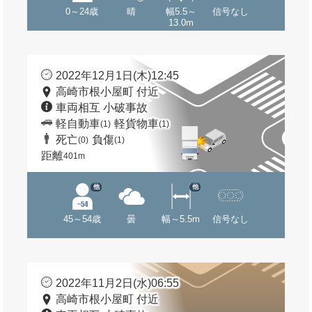
0～24歳
晴
幅5.5～
信号なし
13.0m
2022年12月1日(木)12:45
高崎市根小屋町 付近
車両相互 小破事故
軽自動車
軽貨物車
(1)
(1)
死亡
負傷
(0)
(1)
距離
401m
他
他
45～54歳
曇
幅～5.5m
信号なし
2022年11月2日(水)06:55
高崎市根小屋町 付近