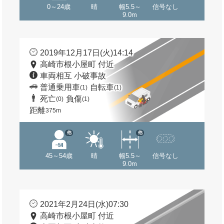
0～24歳
晴
幅5.5～
信号なし
9.0m
2019年12月17日(火)14:14
高崎市根小屋町 付近
車両相互 小破事故
普通乗用車
自転車
(1)
(1)
死亡
負傷
(0)
(1)
距離
375m
他
他
45～54歳
晴
幅5.5～
信号なし
9.0m
2021年2月24日(水)07:30
高崎市根小屋町 付近