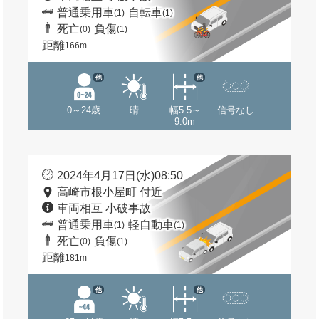
普通乗用車
自転車
(1)
(1)
死亡
負傷
(0)
(1)
距離
166m
他
他
0～24歳
晴
幅5.5～
信号なし
9.0m
2024年4月17日(水)08:50
高崎市根小屋町 付近
車両相互 小破事故
普通乗用車
軽自動車
(1)
(1)
死亡
負傷
(0)
(1)
距離
181m
他
他