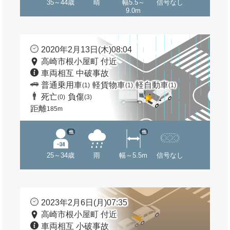
35～44歳
晴
幅5.5～
信号なし
9.0m
2020年2月13日(木)08:04
高崎市根小屋町 付近
車両相互 中破事故
普通乗用車
軽貨物車
軽自動車
(1)
(1)
(1)
死亡
負傷
(0)
(3)
距離
185m
他
他
25～34歳
雨
幅～5.5m
信号なし
2023年2月6日(月)07:35
高崎市根小屋町 付近
車両相互 小破事故