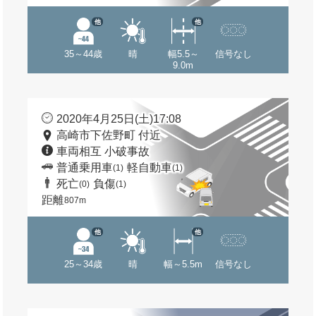
他
他
35～44歳
晴
幅5.5～
信号なし
9.0m
2020年4月25日(土)17:08
高崎市下佐野町 付近
車両相互 小破事故
普通乗用車
軽自動車
(1)
(1)
死亡
負傷
(0)
(1)
距離
807m
他
他
25～34歳
晴
幅～5.5m
信号なし