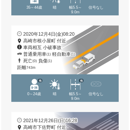
35～44歳
晴
幅5.5～
信号なし
9.0m
2020年12月4日(金)08:20
高崎市根小屋町 付近
車両相互 小破事故
普通乗用車
軽自動車
(1)
(1)
死亡
負傷
(0)
(1)
距離
743m
他
他
0～24歳
晴
幅5.5～
信号なし
9.0m
2021年12月26日(日)16:28
高崎市下佐野町 付近