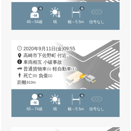
他
他
45～54歳
晴
幅～5.5m
信号なし
2020年9月11日(金)09:55
高崎市下佐野町 付近
車両相互 小破事故
普通貨物車
軽自動車
(1)
(1)
死亡
負傷
(0)
(1)
距離
810m
他
他
65～74歳
晴
幅～5.5m
信号なし