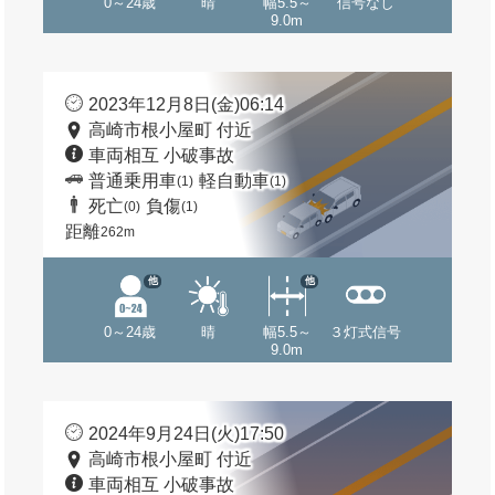
0～24歳
晴
幅5.5～
信号なし
9.0m
2023年12月8日(金)06:14
高崎市根小屋町 付近
車両相互 小破事故
普通乗用車
軽自動車
(1)
(1)
死亡
負傷
(0)
(1)
距離
262m
他
他
0～24歳
晴
幅5.5～
３灯式信号
9.0m
2024年9月24日(火)17:50
高崎市根小屋町 付近
車両相互 小破事故