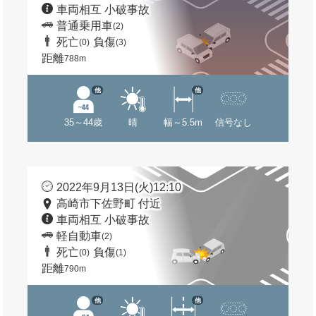
車両相互 小破事故
普通乗用車
(2)
死亡
負傷
(0)
(3)
距離
788m
他
他
35～44歳
晴
幅～5.5m
信号なし
2022年9月13日(火)12:10
高崎市下佐野町 付近
車両相互 小破事故
軽自動車
(2)
死亡
負傷
(0)
(1)
距離
790m
他
他