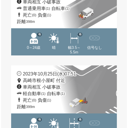
車両相互 小破事故
普通乗用車
自転車
(1)
(1)
死亡
負傷
(0)
(1)
距離
398m
他
他
0～24歳
晴
幅3.5～
信号なし
5.5m
2023年10月25日(水)07:51
高崎市根小屋町 付近
車両相互 小破事故
軽自動車
自転車
(1)
(1)
死亡
負傷
(0)
(1)
距離
399m
他
他