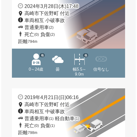
2024年3月28日(木)17:48
高崎市下佐野町 付近
車両相互 小破事故
普通乗用車
(2)
死亡
負傷
(0)
(2)
距離
794m
他
他
0～24歳
曇
幅5.5～
信号なし
9.0m
2019年4月21日(日)06:16
高崎市下佐野町 付近
車両相互 中破事故
普通乗用車
軽自動車
(1)
(1)
死亡
負傷
(0)
(1)
距離
798m