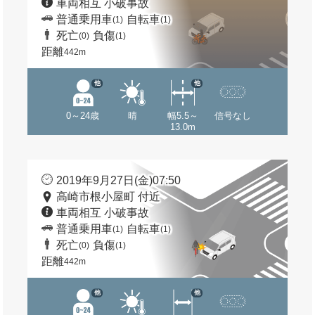
車両相互 小破事故
普通乗用車
自転車
(1)
(1)
死亡
負傷
(0)
(1)
距離
442m
他
他
0～24歳
晴
幅5.5～
信号なし
13.0m
2019年9月27日(金)07:50
高崎市根小屋町 付近
車両相互 小破事故
普通乗用車
自転車
(1)
(1)
死亡
負傷
(0)
(1)
距離
442m
他
他