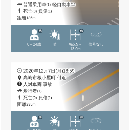
普通乗用車
軽自動車
(1)
(1)
死亡
負傷
(0)
(1)
距離
186m
他
他
0～24歳
晴
幅5.5～
信号なし
13.0m
2020年12月7日(月)18:59
高崎市根小屋町 付近
人対車両 事故
歩行者
(1)
死亡
負傷
(0)
(1)
距離
235m
他
他