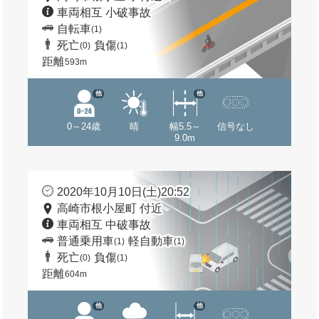
車両相互 小破事故
自転車
(1)
死亡
負傷
(0)
(1)
距離
593m
他
他
0～24歳
晴
幅5.5～
信号なし
9.0m
2020年10月10日(土)20:52
高崎市根小屋町 付近
車両相互 中破事故
普通乗用車
軽自動車
(1)
(1)
死亡
負傷
(0)
(1)
距離
604m
他
他