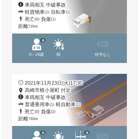
車両相互 中破事故
軽貨物車
自転車
(1)
(1)
死亡
負傷
(0)
(1)
距離
726m
他
0～24歳
晴
信号なし
2021年11月23日(火)17:30
高崎市根小屋町 付近
車両相互 中破事故
普通乗用車
軽自動車
(1)
(1)
死亡
負傷
(0)
(2)
距離
740m
他
他