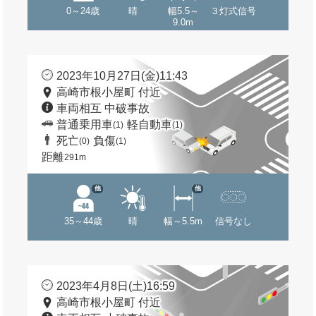
0～24歳
晴
幅5.5～
３灯式信号
9.0m
2023年10月27日(金)11:43
高崎市根小屋町 付近
車両相互 中破事故
普通乗用車
軽自動車
(1)
(1)
死亡
負傷
(0)
(1)
距離
291m
他
他
35～44歳
晴
幅～5.5m
信号なし
2023年4月8日(土)16:59
高崎市根小屋町 付近