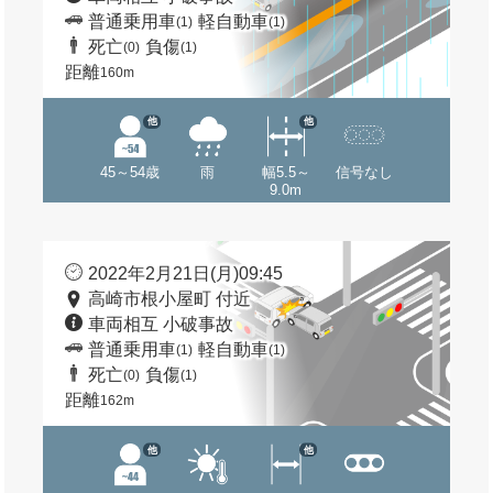
普通乗用車
軽自動車
(1)
(1)
死亡
負傷
(0)
(1)
距離
160m
他
他
45～54歳
雨
幅5.5～
信号なし
9.0m
2022年2月21日(月)09:45
高崎市根小屋町 付近
車両相互 小破事故
普通乗用車
軽自動車
(1)
(1)
死亡
負傷
(0)
(1)
距離
162m
他
他