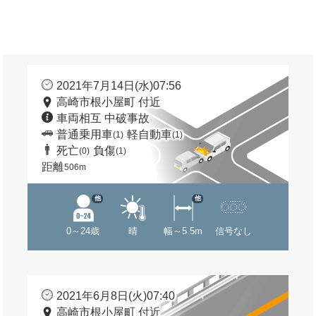
2021年7月14日(水)07:56
高崎市根小屋町 付近
車両相互 中破事故
普通乗用車
軽自動車
(1)
(1)
死亡
負傷
(0)
(1)
距離
506m
他
他
0～24歳
晴
幅～5.5m
信号なし
2021年6月8日(火)07:40
高崎市根小屋町 付近