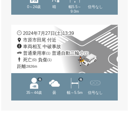
0～24歳
晴
幅5.5～
信号なし
9.0m
2024年7月27日(土)13:39
市原市田尾 付近
車両相互 中破事故
普通乗用車
普通自動二輪小
(1)
(1)
死亡
負傷
(0)
(1)
距離
2826m
他
他
35～44歳
曇
幅～5.5m
信号なし