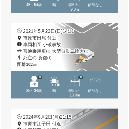
45～54歳
晴
幅5.5～
信号なし
9.0m
2021年5月23日(日)14:11
市原市田尾 付近
車両相互 小破事故
普通乗用車
大型自動二輪大
(1)
(1)
死亡
負傷
(0)
(1)
距離
2615m
他
他
25～34歳
晴
幅5.5～
信号なし
13.0m
2024年9月2日(月)21:15
市原市江子田 付近