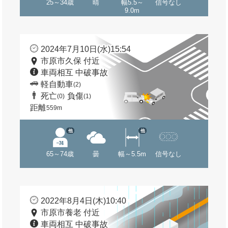
25～34歳
晴
幅5.5～
信号なし
9.0m
2024年7月10日(水)15:54
市原市久保 付近
車両相互 中破事故
軽自動車
(2)
死亡
負傷
(0)
(1)
距離
559m
他
他
65～74歳
曇
幅～5.5m
信号なし
2022年8月4日(木)10:40
市原市養老 付近
車両相互 中破事故