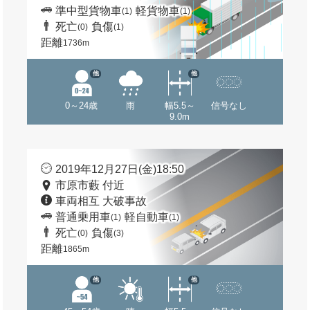
準中型貨物車
軽貨物車
(1)
(1)
死亡
負傷
(0)
(1)
距離
1736m
他
他
0～24歳
雨
幅5.5～
信号なし
9.0m
2019年12月27日(金)18:50
市原市藪 付近
車両相互 大破事故
普通乗用車
軽自動車
(1)
(1)
死亡
負傷
(0)
(3)
距離
1865m
他
他