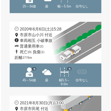
25～34歳
曇
幅～5.5m
信号なし
2020年6月6日(土)15:28
市原市山小川 付近
車両相互 小破事故
普通乗用車
(2)
死亡
負傷
(0)
(1)
距離
2776m
他
他
45～54歳
曇
幅5.5～
信号なし
9.0m
2021年8月30日(月)13:00
市原市田尾 付近