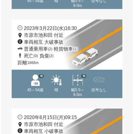
45～54歳
晴
幅5.5～
信号なし
9.0m
2023年3月22日(水)16:30
市原市池和田 付近
車両相互 大破事故
普通乗用車
軽貨物車
(2)
(1)
死亡
負傷
(0)
(2)
距離
1866m
他
他
45～54歳
晴
幅5.5～
信号なし
9.0m
2020年6月15日(月)09:15
市原市池和田 付近
車両相互 小破事故