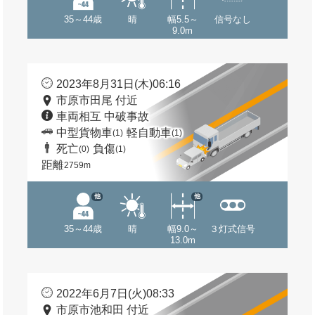
35～44歳
晴
幅5.5～
信号なし
9.0m
2023年8月31日(木)06:16
市原市田尾 付近
車両相互 中破事故
中型貨物車
軽自動車
(1)
(1)
死亡
負傷
(0)
(1)
距離
2759m
他
他
35～44歳
晴
幅9.0～
３灯式信号
13.0m
2022年6月7日(火)08:33
市原市池和田 付近