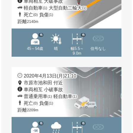
車両相互 大破事故
軽自動車
大型自動二輪大
(1)
(1)
死亡
負傷
(0)
(1)
距離
2140m
他
他
45～54歳
晴
幅5.5～
信号なし
9.0m
2020年4月13日(月)21:10
市原市池和田 付近
車両相互 小破事故
普通乗用車
軽自動車
(1)
(1)
死亡
負傷
(0)
(1)
距離
2209m
他
他