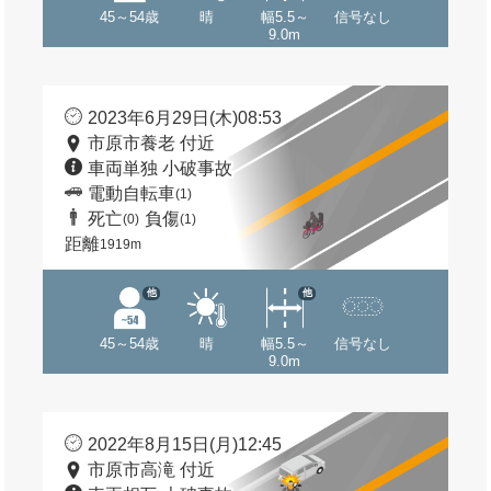
45～54歳
晴
幅5.5～
信号なし
9.0m
2023年6月29日(木)08:53
市原市養老 付近
車両単独 小破事故
電動自転車
(1)
死亡
負傷
(0)
(1)
距離
1919m
他
他
45～54歳
晴
幅5.5～
信号なし
9.0m
2022年8月15日(月)12:45
市原市高滝 付近