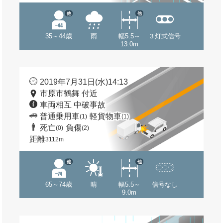
他
他
35～44歳
雨
幅5.5～
３灯式信号
13.0m
2019年7月31日(水)14:13
市原市鶴舞 付近
車両相互 中破事故
普通乗用車
軽貨物車
(1)
(1)
死亡
負傷
(0)
(2)
距離
3112m
他
他
65～74歳
晴
幅5.5～
信号なし
9.0m