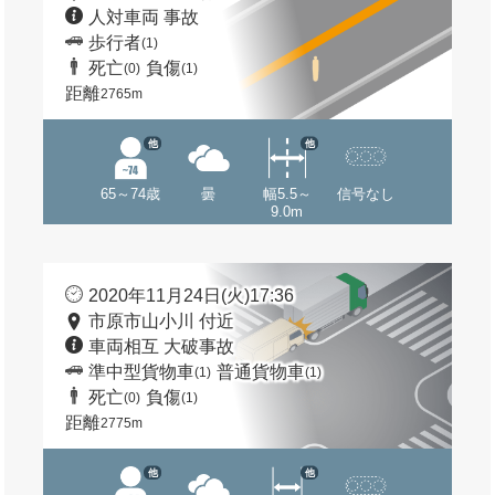
人対車両 事故
歩行者
(1)
死亡
負傷
(0)
(1)
距離
2765m
他
他
65～74歳
曇
幅5.5～
信号なし
9.0m
2020年11月24日(火)17:36
市原市山小川 付近
車両相互 大破事故
準中型貨物車
普通貨物車
(1)
(1)
死亡
負傷
(0)
(1)
距離
2775m
他
他