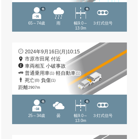
他
他
65～74歳
雨
幅9.0～
３灯式信号
13.0m
2024年9月16日(月)10:15
市原市田尾 付近
車両相互 小破事故
普通乗用車
軽自動車
(1)
(1)
死亡
負傷
(0)
(1)
距離
2907m
他
他
25～34歳
曇
幅9.0～
３灯式信号
13.0m