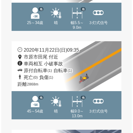
他
他
25～34歳
晴
幅5.5～
３灯式信号
9.0m
2020年11月22日(日)09:35
市原市田尾 付近
車両相互 小破事故
原付自転車
自転車
(1)
(1)
死亡
負傷
(0)
(1)
距離
2868m
他
他
45～54歳
晴
幅9.0～
３灯式信号
13.0m