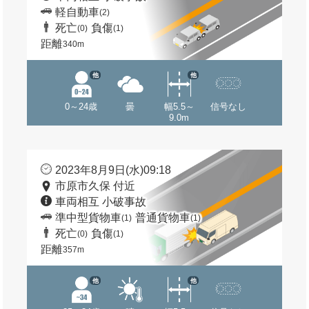
軽自動車
(2)
死亡
負傷
(0)
(1)
距離
340m
他
他
0～24歳
曇
幅5.5～
信号なし
9.0m
2023年8月9日(水)09:18
市原市久保 付近
車両相互 小破事故
準中型貨物車
普通貨物車
(1)
(1)
死亡
負傷
(0)
(1)
距離
357m
他
他