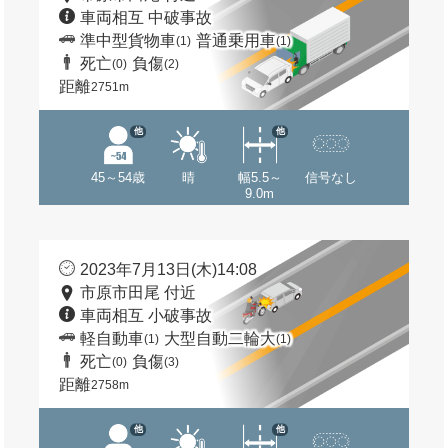
車両相互 中破事故
準中型貨物車
普通乗用車
(1)
(1)
死亡
負傷
(0)
(2)
距離
2751m
他
他
45～54歳
晴
幅5.5～
信号なし
9.0m
2023年7月13日(木)14:08
市原市田尾 付近
車両相互 小破事故
軽自動車
大型自動二輪大
(1)
(1)
死亡
負傷
(0)
(3)
距離
2758m
他
他