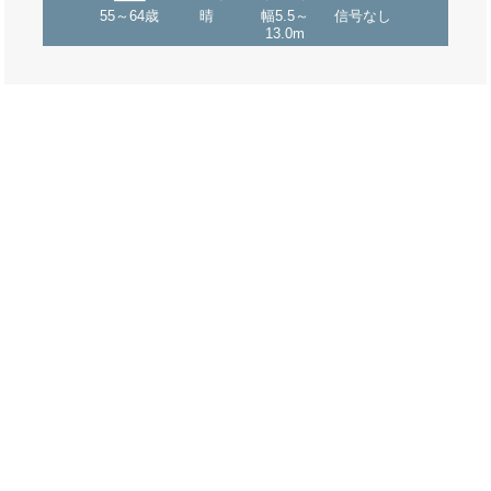
55～64歳
晴
幅5.5～
信号なし
13.0m