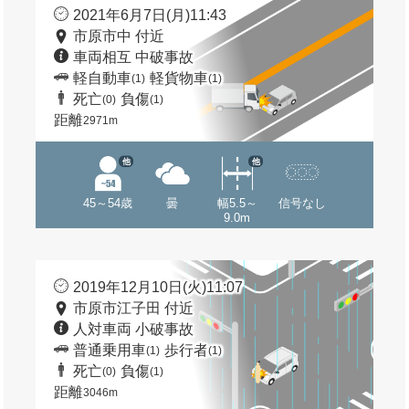
2021年6月7日(月)11:43
市原市中 付近
車両相互 中破事故
軽自動車
軽貨物車
(1)
(1)
死亡
負傷
(0)
(1)
距離
2971m
他
他
45～54歳
曇
幅5.5～
信号なし
9.0m
2019年12月10日(火)11:07
市原市江子田 付近
人対車両 小破事故
普通乗用車
歩行者
(1)
(1)
死亡
負傷
(0)
(1)
距離
3046m