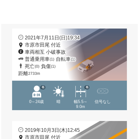
2021年7月11日(日)19:34
市原市田尾 付近
車両相互 小破事故
普通乗用車
自転車
(1)
(1)
死亡
負傷
(0)
(1)
距離
2733m
他
他
0～24歳
晴
幅5.5～
信号なし
9.0m
2019年10月3日(木)12:45
市原市田尾 付近