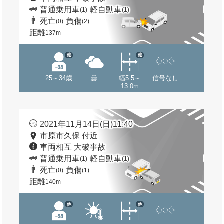
普通乗用車
軽自動車
(1)
(1)
死亡
負傷
(0)
(2)
距離
137m
他
他
25～34歳
曇
幅5.5～
信号なし
13.0m
2021年11月14日(日)11:40
市原市久保 付近
車両相互 大破事故
普通乗用車
軽自動車
(1)
(1)
死亡
負傷
(0)
(1)
距離
140m
他
他