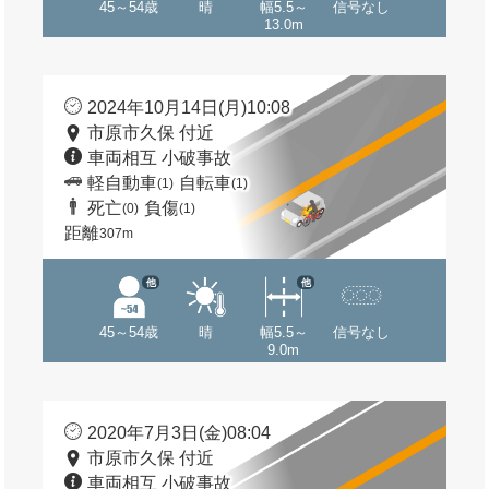
45～54歳
晴
幅5.5～
信号なし
13.0m
2024年10月14日(月)10:08
市原市久保 付近
車両相互 小破事故
軽自動車
自転車
(1)
(1)
死亡
負傷
(0)
(1)
距離
307m
他
他
45～54歳
晴
幅5.5～
信号なし
9.0m
2020年7月3日(金)08:04
市原市久保 付近
車両相互 小破事故