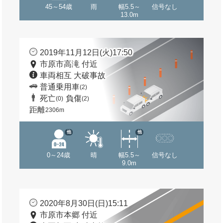
45～54歳
雨
幅5.5～
信号なし
13.0m
2019年11月12日(火)17:50
市原市高滝 付近
車両相互 大破事故
普通乗用車
(2)
死亡
負傷
(0)
(2)
距離
2306m
他
他
0～24歳
晴
幅5.5～
信号なし
9.0m
2020年8月30日(日)15:11
市原市本郷 付近