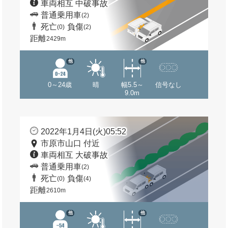
車両相互 中破事故
普通乗用車
(2)
死亡
負傷
(0)
(2)
距離
2429m
他
他
0～24歳
晴
幅5.5～
信号なし
9.0m
2022年1月4日(火)05:52
市原市山口 付近
車両相互 大破事故
普通乗用車
(2)
死亡
負傷
(0)
(4)
距離
2610m
他
他