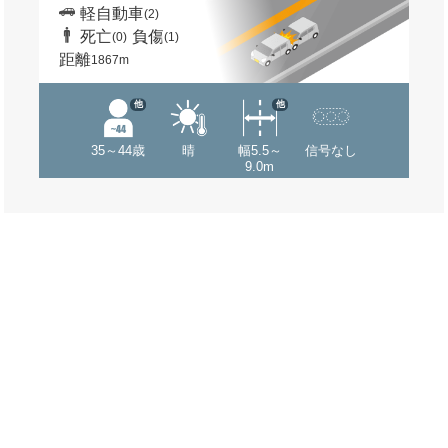
軽自動車
(2)
死亡
負傷
(0)
(1)
距離
1867m
他
他
35～44歳
晴
幅5.5～
信号なし
9.0m