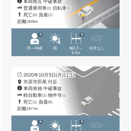
車両相互 中破事故
普通乗用車
自転車
(1)
(1)
死亡
負傷
(0)
(1)
距離
2648m
他
他
35～44歳
晴
幅5.5～
信号なし
9.0m
2020年10月5日(月)11:51
市原市田尾 付近
車両単独 中破事故
軽自動車
物件等
(1)
(1)
死亡
負傷
(1)
(0)
距離
2677m
他
他