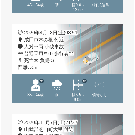
45～54歳
晴
幅9.0～
３灯式信号
13.0m
2020年4月18日(土)03:51
成田市木の根 付近
人対車両 小破事故
普通乗用車
歩行者
(1)
(1)
死亡
負傷
(0)
(1)
距離
501m
他
他
35～44歳
雨
幅5.5～
信号なし
9.0m
2020年11月7日(土)21:27
山武郡芝山町大里 付近