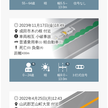
55～64歳
晴
幅5.5～
信号なし
13.0m
2023年11月17日(金)18:49
成田市木の根 付近
車両相互 小破事故
普通乗用車
軽自動車
(1)
(1)
死亡
負傷
(0)
(4)
距離
430m
他
他
0～24歳
晴
幅9.0～
３灯式信号
13.0m
2022年4月25日(月)12:43
山武郡芝山町大里 付近