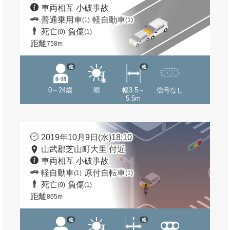
車両相互 小破事故
普通乗用車
軽自動車
(1)
(1)
死亡
負傷
(0)
(1)
距離
758m
他
他
0～24歳
晴
幅3.5～
信号なし
5.5m
2019年10月9日(水)18:10
山武郡芝山町大里 付近
車両相互 小破事故
軽自動車
原付自転車
(1)
(1)
死亡
負傷
(0)
(1)
距離
865m
他
他