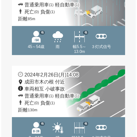
普通乗用車
軽自動車
(1)
(1)
死亡
負傷
(0)
(1)
距離
85m
他
他
45～54歳
雨
幅5.5～
３灯式信号
13.0m
2024年2月26日(月)14:08
成田市木の根 付近
車両相互 小破事故
普通乗用車
軽自動車
(1)
(1)
死亡
負傷
(0)
(1)
距離
130m
他
他