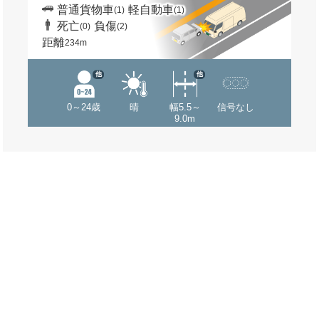
普通貨物車
軽自動車
(1)
(1)
死亡
負傷
(0)
(2)
距離
234m
他
他
0～24歳
晴
幅5.5～
信号なし
9.0m