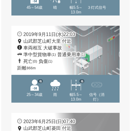
45～54歳
晴
幅5.5～
３灯式信号
13.0m
2019年9月11日(水)22:03
山武郡芝山町大里 付近
車両相互 大破事故
準中型貨物車
普通乗用車
(1)
(1)
死亡
負傷
(0)
(1)
距離
866m
他
他
25～34歳
雨
幅5.5～
信号（消
13.0m
灯）
2023年6月25日(日)07:40
山武郡芝山町菱田 付近