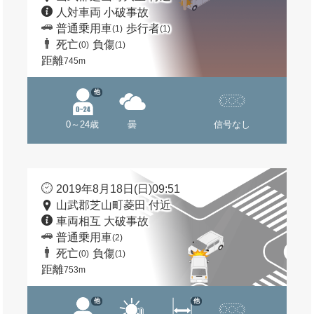
人対車両 小破事故
普通乗用車
歩行者
(1)
(1)
死亡
負傷
(0)
(1)
距離
745m
他
0～24歳
曇
信号なし
2019年8月18日(日)09:51
山武郡芝山町菱田 付近
車両相互 大破事故
普通乗用車
(2)
死亡
負傷
(0)
(1)
距離
753m
他
他