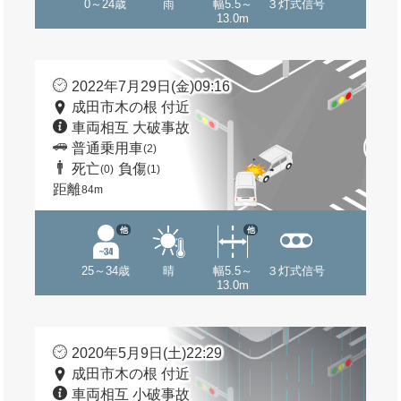
0～24歳
雨
幅5.5～
３灯式信号
13.0m
2022年7月29日(金)09:16
成田市木の根 付近
車両相互 大破事故
普通乗用車
(2)
死亡
負傷
(0)
(1)
距離
84m
他
他
25～34歳
晴
幅5.5～
３灯式信号
13.0m
2020年5月9日(土)22:29
成田市木の根 付近
車両相互 小破事故