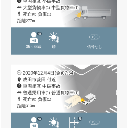
車両相互 小破事故
大型貨物車
中型貨物車
(1)
(1)
死亡
負傷
(0)
(1)
距離
277m
他
35～44歳
晴
信号なし
2020年12月4日(金)07:34
成田市菱田 付近
車両相互 中破事故
普通乗用車
普通貨物車
(1)
(1)
死亡
負傷
(0)
(1)
距離
313m
他
他