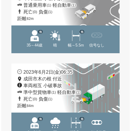
普通乗用車
軽自動車
(1)
(1)
死亡
負傷
(0)
(1)
距離
82m
他
他
35～44歳
晴
幅～5.5m
信号なし
2023年6月2日(金)06:35
成田市木の根 付近
車両相互 小破事故
準中型貨物車
軽自動車
(1)
(1)
死亡
負傷
(0)
(1)
距離
84m
他
他