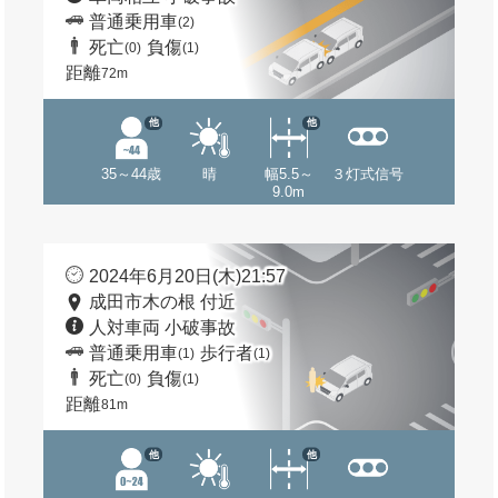
普通乗用車
(2)
死亡
負傷
(0)
(1)
距離
72m
他
他
35～44歳
晴
幅5.5～
３灯式信号
9.0m
2024年6月20日(木)21:57
成田市木の根 付近
人対車両 小破事故
普通乗用車
歩行者
(1)
(1)
死亡
負傷
(0)
(1)
距離
81m
他
他