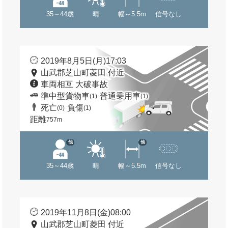
35～44歳
晴
幅～5.5m
信号なし
2019年8月5日(月)17:03
山武郡芝山町菱田 付近
車両相互 大破事故
準中型貨物車
普通乗用車
(1)
(1)
死亡
負傷
(0)
(1)
距離
757m
他
他
35～44歳
晴
幅～5.5m
信号なし
2019年11月8日(金)08:00
山武郡芝山町菱田 付近