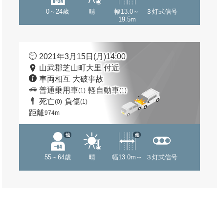
0～24歳
晴
幅13.0～
３灯式信号
19.5m
2021年3月15日(月)14:00
山武郡芝山町大里 付近
車両相互 大破事故
普通乗用車
軽自動車
(1)
(1)
死亡
負傷
(0)
(1)
距離
974m
他
他
55～64歳
晴
幅13.0m～
３灯式信号