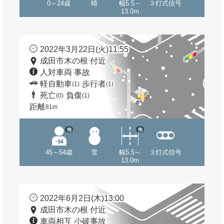
0～24歳
晴
幅5.5～
３灯式信号
13.0m
2022年3月22日(火)11:55
成田市木の根 付近
人対車両 事故
軽自動車
歩行者
(1)
(1)
死亡
負傷
(0)
(1)
距離
81m
他
他
45～54歳
雪
幅5.5～
３灯式信号
13.0m
2022年6月2日(木)13:00
成田市木の根 付近
車両相互 小破事故