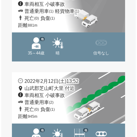
車両相互 小破事故
普通乗用車
軽貨物車
(1)
(1)
死亡
負傷
(0)
(1)
距離
881m
他
35～44歳
晴
信号なし
2022年2月12日(土)13:52
山武郡芝山町大里 付近
車両相互 小破事故
普通乗用車
(2)
死亡
負傷
(0)
(1)
距離
945m
他
他