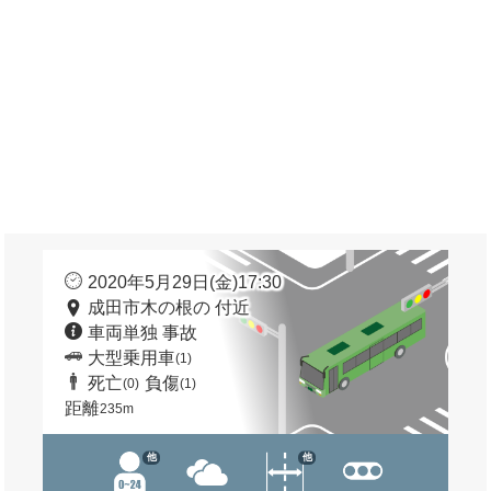
2020年5月29日(金)17:30
成田市木の根の 付近
車両単独 事故
大型乗用車
(1)
死亡
負傷
(0)
(1)
距離
235m
他
他