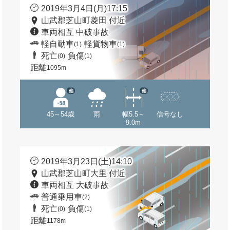
2019年3月4日(月)17:15
山武郡芝山町菱田 付近
車両相互 中破事故
軽自動車
軽貨物車
(1)
(1)
死亡
負傷
(0)
(1)
距離
1095m
他
他
45～54歳
雨
幅5.5～
信号なし
9.0m
2019年3月23日(土)14:10
山武郡芝山町大里 付近
車両相互 大破事故
普通乗用車
(2)
死亡
負傷
(0)
(1)
距離
1178m