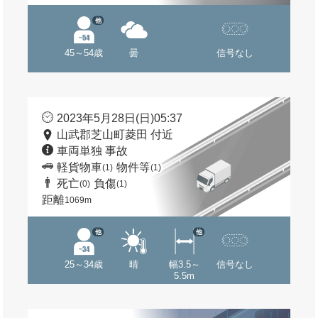
他
45～54歳
曇
信号なし
2023年5月28日(日)05:37
山武郡芝山町菱田 付近
車両単独 事故
軽貨物車
物件等
(1)
(1)
死亡
負傷
(0)
(1)
距離
1069m
他
他
25～34歳
晴
幅3.5～
信号なし
5.5m