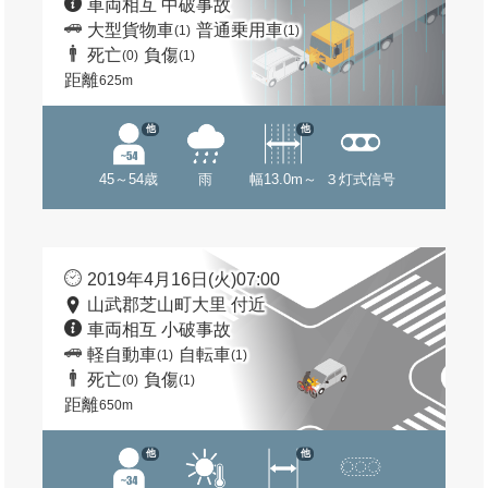
車両相互 中破事故
大型貨物車
普通乗用車
(1)
(1)
死亡
負傷
(0)
(1)
距離
625m
他
他
45～54歳
雨
幅13.0m～
３灯式信号
2019年4月16日(火)07:00
山武郡芝山町大里 付近
車両相互 小破事故
軽自動車
自転車
(1)
(1)
死亡
負傷
(0)
(1)
距離
650m
他
他