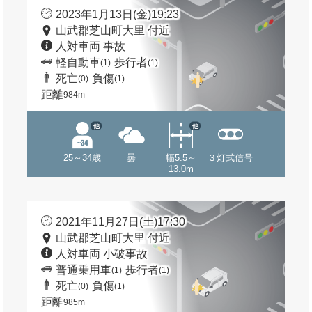
2023年1月13日(金)19:23
山武郡芝山町大里 付近
人対車両 事故
軽自動車
歩行者
(1)
(1)
死亡
負傷
(0)
(1)
距離
984m
他
他
25～34歳
曇
幅5.5～
３灯式信号
13.0m
2021年11月27日(土)17:30
山武郡芝山町大里 付近
人対車両 小破事故
普通乗用車
歩行者
(1)
(1)
死亡
負傷
(0)
(1)
距離
985m