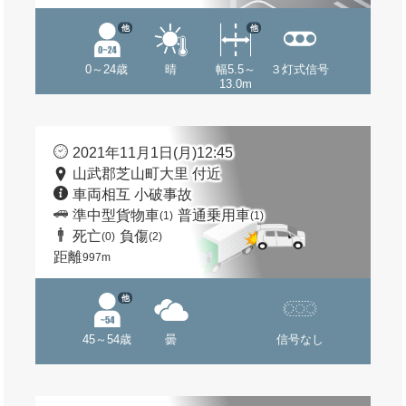
他
他
0～24歳
晴
幅5.5～
３灯式信号
13.0m
2021年11月1日(月)12:45
山武郡芝山町大里 付近
車両相互 小破事故
準中型貨物車
普通乗用車
(1)
(1)
死亡
負傷
(0)
(2)
距離
997m
他
45～54歳
曇
信号なし