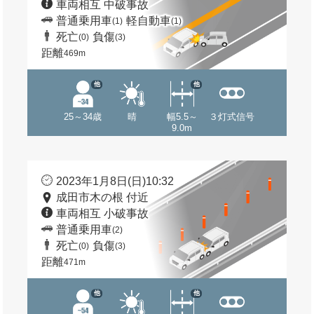
車両相互 中破事故
普通乗用車
軽自動車
(1)
(1)
死亡
負傷
(0)
(3)
距離
469m
他
他
25～34歳
晴
幅5.5～
３灯式信号
9.0m
2023年1月8日(日)10:32
成田市木の根 付近
車両相互 小破事故
普通乗用車
(2)
死亡
負傷
(0)
(3)
距離
471m
他
他