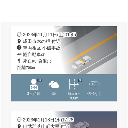
2023年11月11日(土)01:45
成田市木の根 付近
車両相互 小破事故
軽自動車
(2)
死亡
負傷
(0)
(1)
距離
708m
他
他
0～24歳
曇
幅5.5～
信号なし
9.0m
2023年1月18日(水)17:28
山武郡芝山町大里 付近