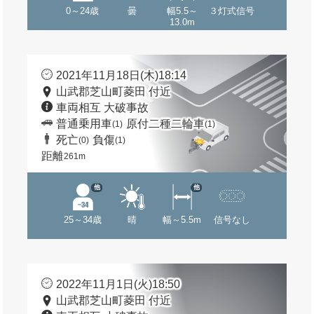
0～24歳
曇
幅5.5～
３灯式信号
13.0m
2021年11月18日(木)18:14
山武郡芝山町菱田 付近
車両相互 大破事故
普通乗用車
原付二種二輪車
(1)
(1)
死亡
負傷
(0)
(1)
距離
261m
他
他
25～34歳
晴
幅～5.5m
信号なし
2022年11月1日(火)18:50
山武郡芝山町菱田 付近