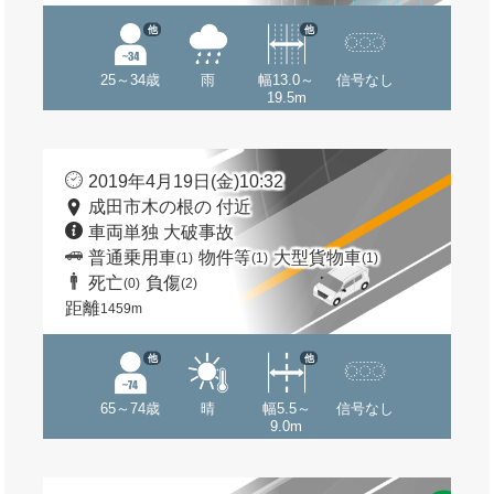
他
他
25～34歳
雨
幅13.0～
信号なし
19.5m
2019年4月19日(金)10:32
成田市木の根の 付近
車両単独 大破事故
普通乗用車
物件等
大型貨物車
(1)
(1)
(1)
死亡
負傷
(0)
(2)
距離
1459m
他
他
65～74歳
晴
幅5.5～
信号なし
9.0m