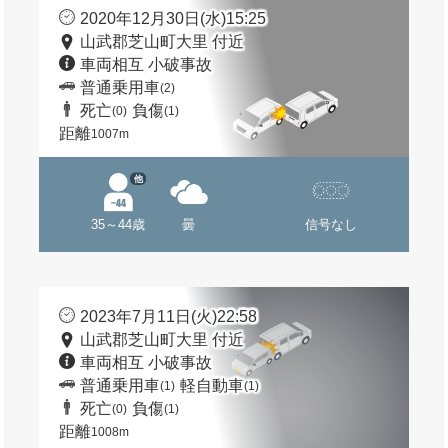
2020年12月30日(水)15:25
山武郡芝山町大里 付近
車両相互 小破事故
普通乗用車
(2)
死亡
負傷
(0)
(1)
距離
1007m
他
35～44歳
曇
信号なし
2023年7月11日(火)22:58
山武郡芝山町大里 付近
車両相互 小破事故
普通乗用車
軽自動車
(1)
(1)
死亡
負傷
(0)
(1)
距離
1008m