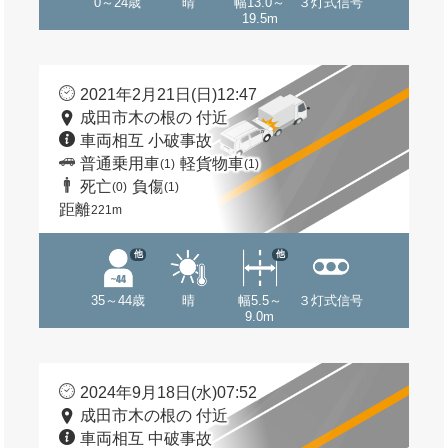
0～24歳
晴
幅13.0～
３灯式信号
19.5m
2021年2月21日(日)12:47
成田市木の根の 付近
車両相互 小破事故
普通乗用車
軽貨物車
(1)
(1)
死亡
負傷
(0)
(1)
距離
221m
他
他
35～44歳
晴
幅5.5～
３灯式信号
9.0m
2024年9月18日(水)07:52
成田市木の根の 付近
車両相互 中破事故