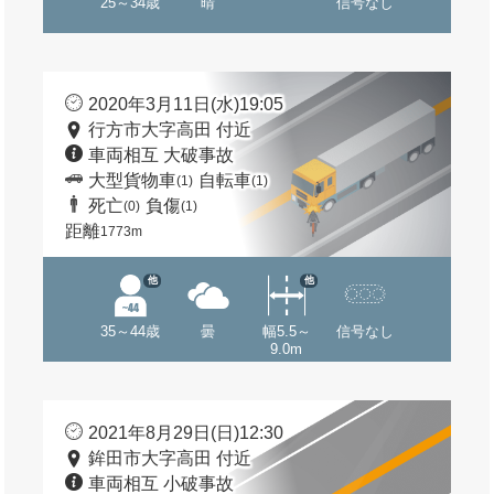
25～34歳
晴
信号なし
2020年3月11日(水)19:05
行方市大字高田 付近
車両相互 大破事故
大型貨物車
自転車
(1)
(1)
死亡
負傷
(0)
(1)
距離
1773m
他
他
35～44歳
曇
幅5.5～
信号なし
9.0m
2021年8月29日(日)12:30
鉾田市大字高田 付近
車両相互 小破事故