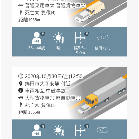
普通乗用車
普通貨物車
(2)
(1)
死亡
負傷
(0)
(4)
距離
1085m
他
他
35～44歳
晴
幅5.5～
信号なし
9.0m
2020年10月30日(金)12:50
鉾田市大字安塚 付近
車両相互 中破事故
大型貨物車
軽自動車
(1)
(1)
死亡
負傷
(0)
(1)
距離
1366m
他
他