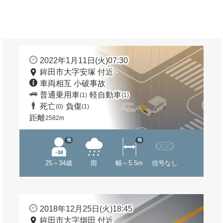
2022年1月11日(火)07:30
鉾田市大字安塚 付近
車両相互 小破事故
普通乗用車
軽自動車
(1)
(1)
死亡
負傷
(0)
(1)
距離
2582m
他
他
25～34歳
雨
幅～5.5m
信号なし
2018年12月25日(火)18:45
鉾田市大字烟田 付近