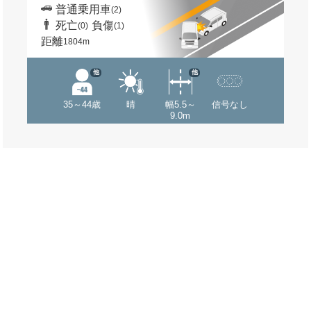
普通乗用車
(2)
死亡
負傷
(0)
(1)
距離
1804m
他
他
35～44歳
晴
幅5.5～
信号なし
9.0m