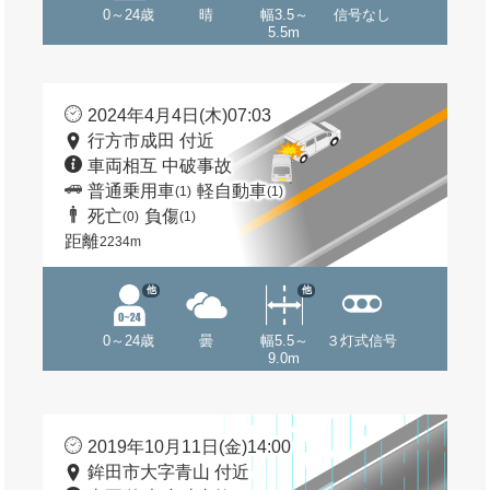
0～24歳
晴
幅3.5～
信号なし
5.5m
2024年4月4日(木)07:03
行方市成田 付近
車両相互 中破事故
普通乗用車
軽自動車
(1)
(1)
死亡
負傷
(0)
(1)
距離
2234m
他
他
0～24歳
曇
幅5.5～
３灯式信号
9.0m
2019年10月11日(金)14:00
鉾田市大字青山 付近