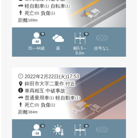
軽自動車
自転車
(1)
(1)
死亡
負傷
(0)
(1)
距離
169m
他
他
35～44歳
曇
幅5.5～
信号なし
9.0m
2022年2月22日(火)17:53
鉾田市大字二重作 付近
車両相互 中破事故
普通乗用車
軽自動車
(1)
(1)
死亡
負傷
(0)
(1)
距離
384m
他
他