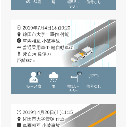
45～54歳
晴
幅5.5～
信号なし
9.0m
2019年7月4日(木)10:20
鉾田市大字二重作 付近
車両相互 小破事故
普通乗用車
軽自動車
(1)
(1)
死亡
負傷
(0)
(1)
距離
887m
他
他
45～54歳
雨
幅3.5～
信号なし
5.5m
2019年4月20日(土)11:15
鉾田市大字安塚 付近
車両相互 小破事故