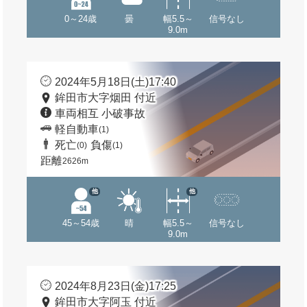
0～24歳
曇
幅5.5～
信号なし
9.0m
2024年5月18日(土)17:40
鉾田市大字烟田 付近
車両相互 小破事故
軽自動車
(1)
死亡
負傷
(0)
(1)
距離
2626m
他
他
45～54歳
晴
幅5.5～
信号なし
9.0m
2024年8月23日(金)17:25
鉾田市大字阿玉 付近