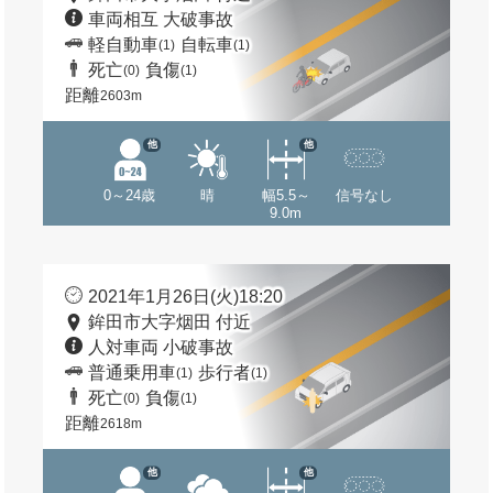
車両相互 大破事故
軽自動車
自転車
(1)
(1)
死亡
負傷
(0)
(1)
距離
2603m
他
他
0～24歳
晴
幅5.5～
信号なし
9.0m
2021年1月26日(火)18:20
鉾田市大字烟田 付近
人対車両 小破事故
普通乗用車
歩行者
(1)
(1)
死亡
負傷
(0)
(1)
距離
2618m
他
他