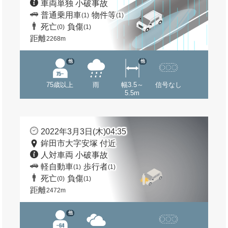
車両単独 小破事故
普通乗用車
物件等
(1)
(1)
死亡
負傷
(0)
(1)
距離
2268m
他
他
75歳以上
雨
幅3.5～
信号なし
5.5m
2022年3月3日(木)04:35
鉾田市大字安塚 付近
人対車両 小破事故
軽自動車
歩行者
(1)
(1)
死亡
負傷
(0)
(1)
距離
2472m
他