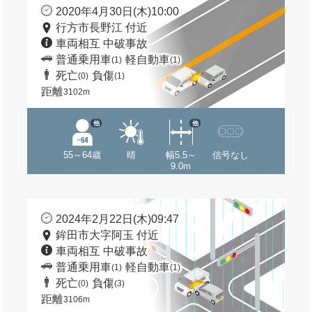
2020年4月30日(木)10:00
行方市長野江 付近
車両相互 中破事故
普通乗用車
軽自動車
(1)
(1)
死亡
負傷
(0)
(1)
距離
3102m
他
他
55～64歳
晴
幅5.5～
信号なし
9.0m
2024年2月22日(木)09:47
鉾田市大字阿玉 付近
車両相互 中破事故
普通乗用車
軽自動車
(1)
(1)
死亡
負傷
(0)
(3)
距離
3106m