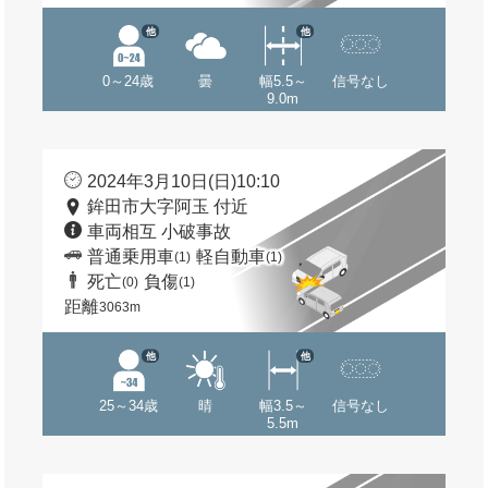
他
他
0～24歳
曇
幅5.5～
信号なし
9.0m
2024年3月10日(日)10:10
鉾田市大字阿玉 付近
車両相互 小破事故
普通乗用車
軽自動車
(1)
(1)
死亡
負傷
(0)
(1)
距離
3063m
他
他
25～34歳
晴
幅3.5～
信号なし
5.5m