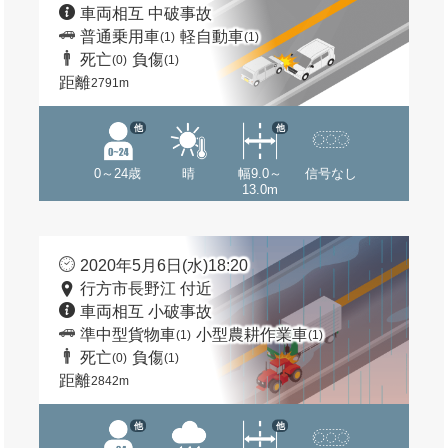
車両相互 中破事故
普通乗用車
軽自動車
(1)
(1)
死亡
負傷
(0)
(1)
距離
2791m
他
他
0～24歳
晴
幅9.0～
信号なし
13.0m
2020年5月6日(水)18:20
行方市長野江 付近
車両相互 小破事故
準中型貨物車
小型農耕作業車
(1)
(1)
死亡
負傷
(0)
(1)
距離
2842m
他
他