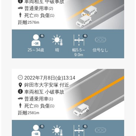
車両相互 中破事故
普通乗用車
(2)
死亡
負傷
(0)
(1)
距離
2576m
他
他
25～34歳
晴
幅5.5～
信号なし
9.0m
2022年7月8日(金)13:14
鉾田市大字安塚 付近
車両相互 小破事故
普通乗用車
(1)
死亡
負傷
(0)
(1)
距離
2581m
他
他