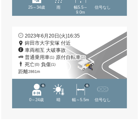
25～34歳
雨
幅5.5～
信号なし
9.0m
2023年6月20日(火)16:35
鉾田市大字安塚 付近
車両相互 大破事故
普通乗用車
原付自転車
(1)
(1)
死亡
負傷
(0)
(1)
距離
2861m
他
他
0～24歳
晴
幅～5.5m
信号なし