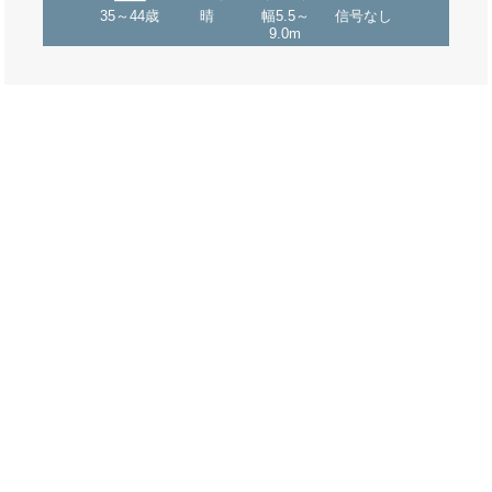
35～44歳
晴
幅5.5～
信号なし
9.0m