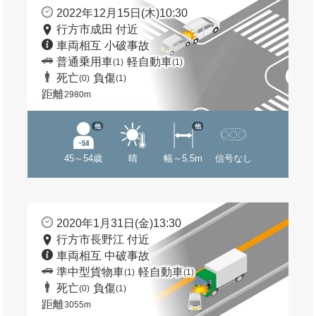
2022年12月15日(木)10:30
行方市成田 付近
車両相互 小破事故
普通乗用車
軽自動車
(1)
(1)
死亡
負傷
(0)
(1)
距離
2980m
他
他
45～54歳
晴
幅～5.5m
信号なし
2020年1月31日(金)13:30
行方市長野江 付近
車両相互 中破事故
準中型貨物車
軽自動車
(1)
(1)
死亡
負傷
(0)
(1)
距離
3055m