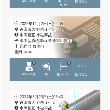
45～54歳
晴
幅5.5～
信号なし
9.0m
2022年11月2日(水)06:35
鉾田市大字梶山 付近
車両相互 小破事故
準中型貨物車
普通乗用車
(1)
(1)
死亡
負傷
(0)
(1)
距離
1379m
他
他
45～54歳
晴
幅～5.5m
信号なし
2024年3月23日(土)08:40
鉾田市大字梶山 付近
車両相互 小破事故