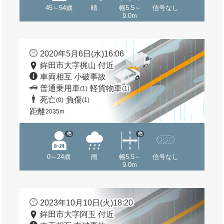
45～54歳
晴
幅5.5～
信号なし
9.0m
2020年5月6日(水)16:06
鉾田市大字梶山 付近
車両相互 小破事故
普通乗用車
軽貨物車
(1)
(1)
死亡
負傷
(0)
(1)
距離
2035m
他
他
0～24歳
雨
幅5.5～
信号なし
9.0m
2023年10月10日(火)18:20
鉾田市大字阿玉 付近