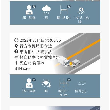
他
他
45～54歳
雨
幅～5.5m
１灯式（点
滅）
2022年3月4日(金)08:35
行方市長野江 付近
車両相互 大破事故
軽自動車
軽貨物車
(1)
(1)
死亡
負傷
(0)
(2)
距離
3116m
他
他
25～34歳
晴
幅5.5～
信号なし
9.0m