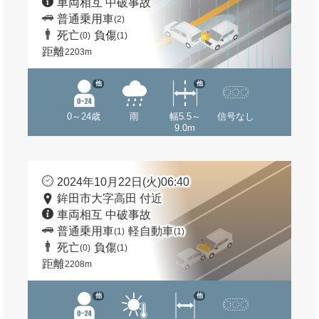
車両相互 中破事故
普通乗用車
(2)
死亡
負傷
(0)
(1)
距離
2203m
他
他
0～24歳
雨
幅5.5～
信号なし
9.0m
2024年10月22日(火)06:40
鉾田市大字高田 付近
車両相互 中破事故
普通乗用車
軽自動車
(1)
(1)
死亡
負傷
(0)
(1)
距離
2208m
他
他