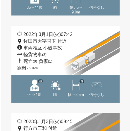
35～44歳
雨
幅5.5～
信号なし
9.0m
2022年3月1日(火)07:42
鉾田市大字阿玉 付近
車両相互 小破事故
軽貨物車
(2)
死亡
負傷
(0)
(1)
距離
2684m
他
他
0～24歳
晴
幅～3.5m
信号なし
2023年1月3日(火)09:45
行方市三和 付近