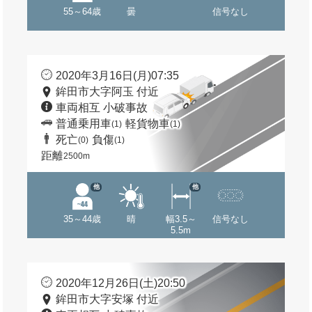
55～64歳
曇
信号なし
2020年3月16日(月)07:35
鉾田市大字阿玉 付近
車両相互 小破事故
普通乗用車
軽貨物車
(1)
(1)
死亡
負傷
(0)
(1)
距離
2500m
他
他
35～44歳
晴
幅3.5～
信号なし
5.5m
2020年12月26日(土)20:50
鉾田市大字安塚 付近