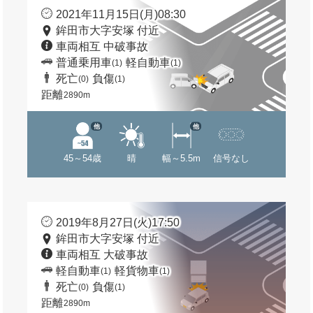
2021年11月15日(月)08:30
鉾田市大字安塚 付近
車両相互 中破事故
普通乗用車
軽自動車
(1)
(1)
死亡
負傷
(0)
(1)
距離
2890m
他
他
45～54歳
晴
幅～5.5m
信号なし
2019年8月27日(火)17:50
鉾田市大字安塚 付近
車両相互 大破事故
軽自動車
軽貨物車
(1)
(1)
死亡
負傷
(0)
(1)
距離
2890m