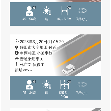
他
他
45～54歳
晴
幅～5.5m
信号なし
2023年3月20日(月)15:20
鉾田市大字烟田 付近
車両相互 小破事故
普通乗用車
(1)
死亡
負傷
(0)
(1)
距離
2929m
他
他
25～34歳
晴
幅5.5～
信号なし
9.0m