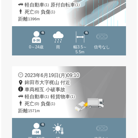
軽自動車
原付自転車
(1)
(1)
死亡
負傷
(0)
(1)
距離
1396m
他
他
0～24歳
雨
幅3.5～
信号なし
5.5m
2023年6月19日(月)09:10
鉾田市大字梶山 付近
車両相互 小破事故
軽自動車
軽貨物車
(1)
(1)
死亡
負傷
(0)
(1)
距離
1571m
他