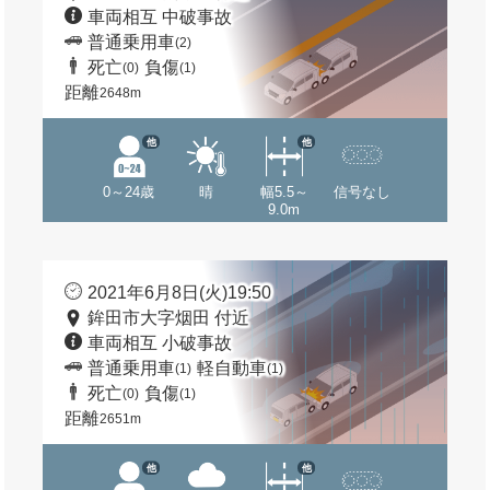
車両相互 中破事故
普通乗用車
(2)
死亡
負傷
(0)
(1)
距離
2648m
他
他
0～24歳
晴
幅5.5～
信号なし
9.0m
2021年6月8日(火)19:50
鉾田市大字烟田 付近
車両相互 小破事故
普通乗用車
軽自動車
(1)
(1)
死亡
負傷
(0)
(1)
距離
2651m
他
他