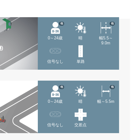
他
他
0～24歳
晴
幅5.5～
9.0m
1)
信号なし
単路
他
他
0～24歳
晴
幅～5.5m
信号なし
交差点