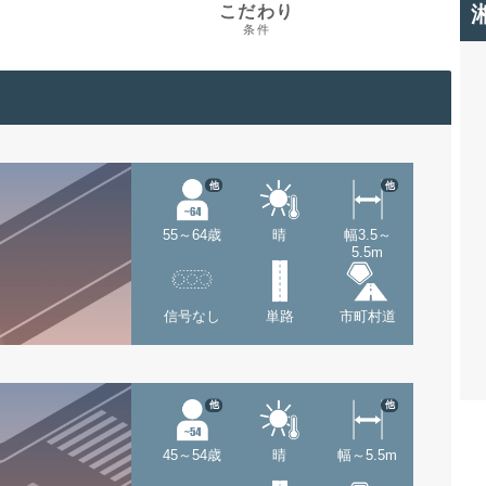
こだわり
条件
他
他
55～64歳
晴
幅3.5～
5.5m
信号なし
単路
市町村道
他
他
45～54歳
晴
幅～5.5m