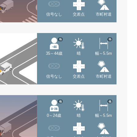
信号なし
交差点
市町村道
他
他
35～44歳
晴
幅～5.5m
信号なし
交差点
市町村道
他
他
0～24歳
晴
幅～5.5m