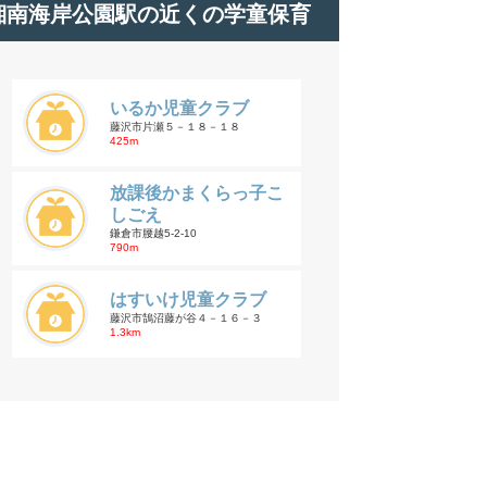
湘南海岸公園駅の近くの学童保育
いるか児童クラブ
藤沢市片瀬５－１８－１８
425m
放課後かまくらっ子こ
しごえ
鎌倉市腰越5-2-10
790m
はすいけ児童クラブ
藤沢市鵠沼藤が谷４－１６－３
1.3km