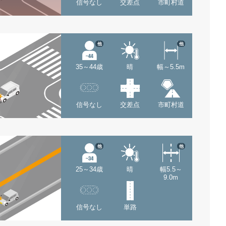
信号なし
交差点
市町村道
他
他
35～44歳
晴
幅～5.5m
信号なし
交差点
市町村道
他
他
25～34歳
晴
幅5.5～
9.0m
信号なし
単路