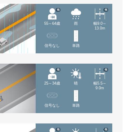
他
他
55～64歳
雨
幅9.0～
13.0m
信号なし
単路
他
他
25～34歳
晴
幅5.5～
9.0m
信号なし
単路
他
他