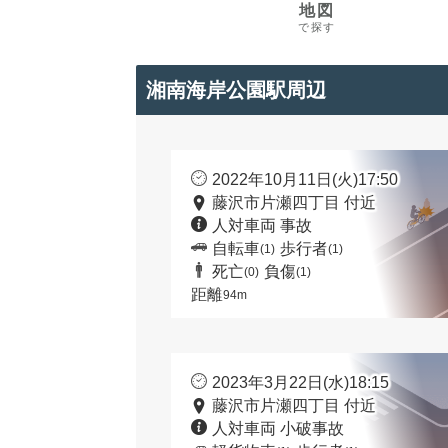
地図
で探す
湘南海岸公園駅周辺
2022年10月11日(火)17:50
藤沢市片瀬四丁目 付近
人対車両 事故
自転車
歩行者
(1)
(1)
死亡
負傷
(0)
(1)
距離
94m
2023年3月22日(水)18:15
藤沢市片瀬四丁目 付近
人対車両 小破事故