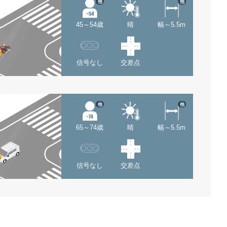
他
他
45～54歳
晴
幅～5.5m
信号なし
交差点
他
他
65～74歳
晴
幅～5.5m
信号なし
交差点