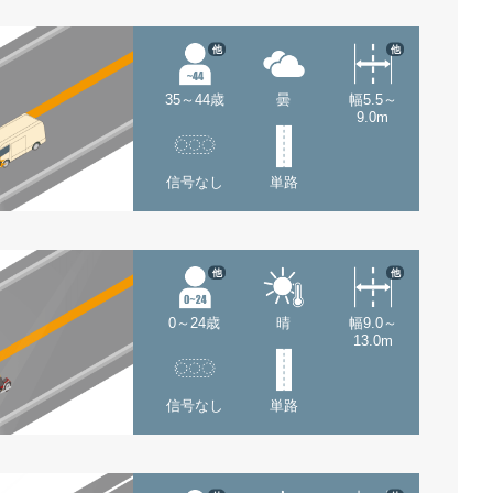
他
他
35～44歳
曇
幅5.5～
9.0m
信号なし
単路
他
他
0～24歳
晴
幅9.0～
13.0m
信号なし
単路