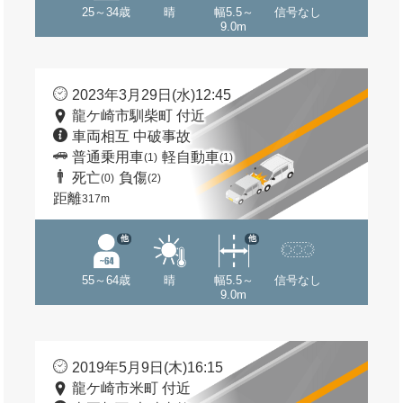
25～34歳
晴
幅5.5～
信号なし
9.0m
2023年3月29日(水)12:45
龍ケ崎市馴柴町 付近
車両相互 中破事故
普通乗用車
軽自動車
(1)
(1)
死亡
負傷
(0)
(2)
距離
317m
他
他
55～64歳
晴
幅5.5～
信号なし
9.0m
2019年5月9日(木)16:15
龍ケ崎市米町 付近