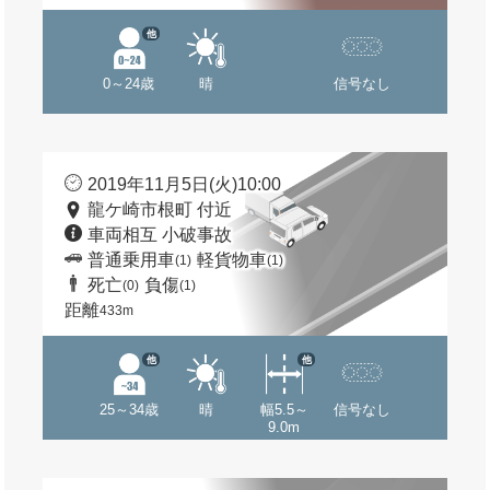
他
0～24歳
晴
信号なし
2019年11月5日(火)10:00
龍ケ崎市根町 付近
車両相互 小破事故
普通乗用車
軽貨物車
(1)
(1)
死亡
負傷
(0)
(1)
距離
433m
他
他
25～34歳
晴
幅5.5～
信号なし
9.0m