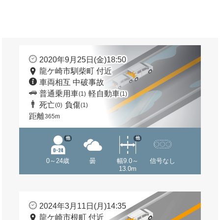
2020年9月25日(金)18:50
龍ケ崎市馴柴町 付近
車両相互 中破事故
普通乗用車
軽自動車
(1)
(1)
死亡
負傷
(0)
(1)
距離
365m
他
他
0～24歳
曇
幅9.0～
信号なし
13.0m
2024年3月11日(月)14:35
龍ケ崎市根町 付近