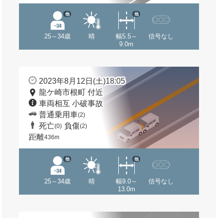
他
他
25～34歳
晴
幅5.5～
信号なし
9.0m
2023年8月12日(土)18:05
龍ケ崎市根町 付近
車両相互 小破事故
普通乗用車
(2)
死亡
負傷
(0)
(2)
距離
436m
他
他
25～34歳
晴
幅9.0～
信号なし
13.0m