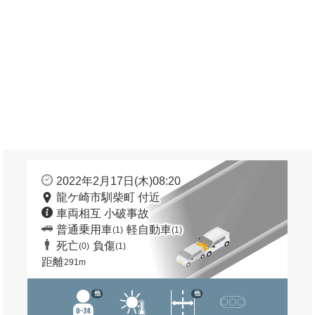
2022年2月17日(木)08:20
龍ケ崎市馴柴町 付近
車両相互 小破事故
普通乗用車
軽自動車
(1)
(1)
死亡
負傷
(0)
(1)
距離
291m
他
他