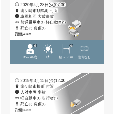
2020年4月28日(火)07:30
龍ケ崎市馴馬町 付近
車両相互 大破事故
普通乗用車
軽自動車
(1)
(1)
死亡
負傷
(0)
(1)
距離
434m
他
他
35～44歳
晴
幅～5.5m
信号なし
2019年3月15日(金)12:00
龍ケ崎市根町 付近
人対車両 事故
軽自動車
歩行者
(1)
(1)
死亡
負傷
(0)
(1)
距離
434m