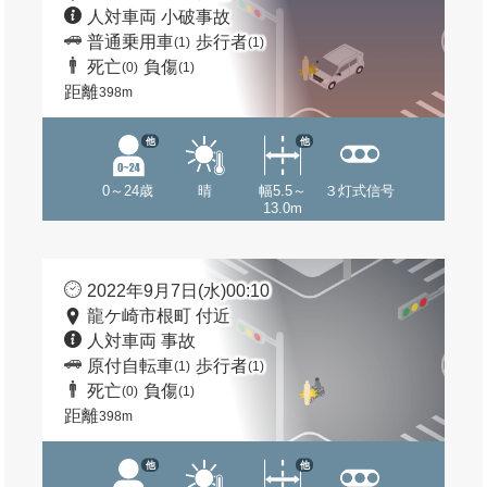
人対車両 小破事故
普通乗用車
歩行者
(1)
(1)
死亡
負傷
(0)
(1)
距離
398m
他
他
0～24歳
晴
幅5.5～
３灯式信号
13.0m
2022年9月7日(水)00:10
龍ケ崎市根町 付近
人対車両 事故
原付自転車
歩行者
(1)
(1)
死亡
負傷
(0)
(1)
距離
398m
他
他