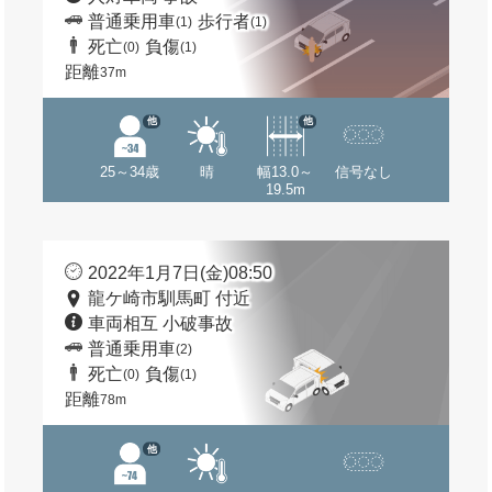
普通乗用車
歩行者
(1)
(1)
死亡
負傷
(0)
(1)
距離
37m
他
他
25～34歳
晴
幅13.0～
信号なし
19.5m
2022年1月7日(金)08:50
龍ケ崎市馴馬町 付近
車両相互 小破事故
普通乗用車
(2)
死亡
負傷
(0)
(1)
距離
78m
他