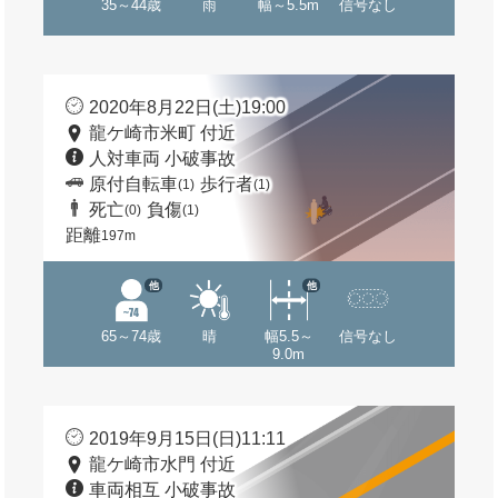
35～44歳
雨
幅～5.5m
信号なし
2020年8月22日(土)19:00
龍ケ崎市米町 付近
人対車両 小破事故
原付自転車
歩行者
(1)
(1)
死亡
負傷
(0)
(1)
距離
197m
他
他
65～74歳
晴
幅5.5～
信号なし
9.0m
2019年9月15日(日)11:11
龍ケ崎市水門 付近
車両相互 小破事故