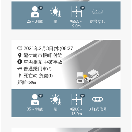
他
他
25～34歳
晴
幅5.5～
信号なし
9.0m
2021年2月3日(水)08:27
龍ケ崎市根町 付近
車両相互 中破事故
普通乗用車
(2)
死亡
負傷
(0)
(1)
距離
450m
他
他
35～44歳
晴
幅9.0～
３灯式信号
13.0m