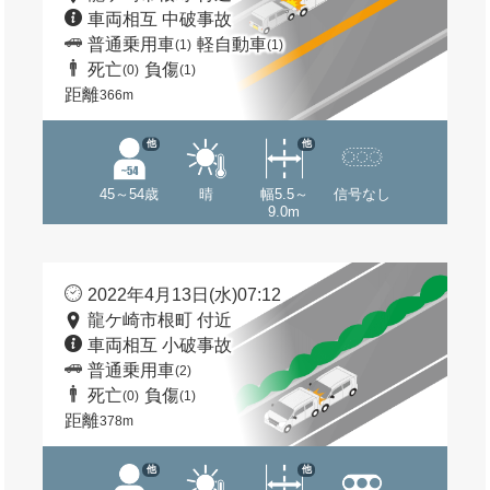
車両相互 中破事故
普通乗用車
軽自動車
(1)
(1)
死亡
負傷
(0)
(1)
距離
366m
他
他
45～54歳
晴
幅5.5～
信号なし
9.0m
2022年4月13日(水)07:12
龍ケ崎市根町 付近
車両相互 小破事故
普通乗用車
(2)
死亡
負傷
(0)
(1)
距離
378m
他
他