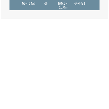
55～64歳
曇
幅5.5～
信号なし
13.0m