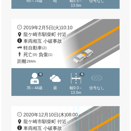
65～74歳
晴
幅5.5～
信号なし
13.0m
2019年2月5日(火)10:10
龍ケ崎市馴柴町 付近
車両相互 小破事故
軽自動車
(2)
死亡
負傷
(0)
(1)
距離
284m
他
他
35～44歳
曇
幅9.0～
信号なし
13.0m
2020年12月10日(木)08:00
龍ケ崎市馴柴町 付近
車両相互 小破事故