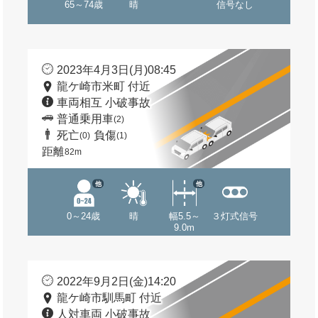
65～74歳
晴
信号なし
2023年4月3日(月)08:45
龍ケ崎市米町 付近
車両相互 小破事故
普通乗用車
(2)
死亡
負傷
(0)
(1)
距離
82m
他
他
0～24歳
晴
幅5.5～
３灯式信号
9.0m
2022年9月2日(金)14:20
龍ケ崎市馴馬町 付近
人対車両 小破事故