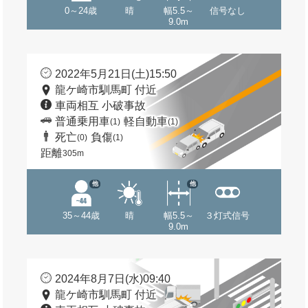
0～24歳
晴
幅5.5～
信号なし
9.0m
2022年5月21日(土)15:50
龍ケ崎市馴馬町 付近
車両相互 小破事故
普通乗用車
軽自動車
(1)
(1)
死亡
負傷
(0)
(1)
距離
305m
他
他
35～44歳
晴
幅5.5～
３灯式信号
9.0m
2024年8月7日(水)09:40
龍ケ崎市馴馬町 付近