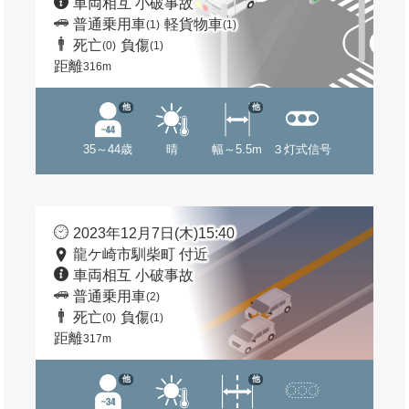
車両相互 小破事故
普通乗用車
軽貨物車
(1)
(1)
死亡
負傷
(0)
(1)
距離
316m
他
他
35～44歳
晴
幅～5.5m
３灯式信号
2023年12月7日(木)15:40
龍ケ崎市馴柴町 付近
車両相互 小破事故
普通乗用車
(2)
死亡
負傷
(0)
(1)
距離
317m
他
他