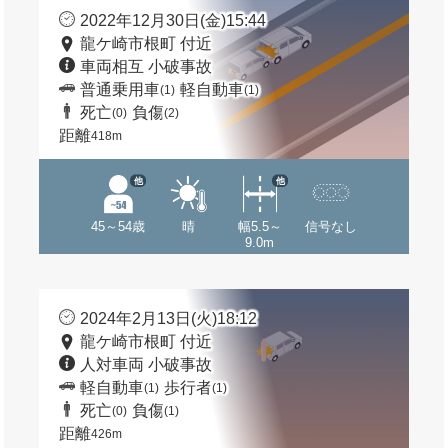
2022年12月30日(金)15:44
龍ケ崎市根町 付近
車両相互 小破事故
普通乗用車
軽自動車
(1)
(1)
死亡
負傷
(0)
(2)
距離
418m
他
他
45～54歳
晴
幅5.5～
信号なし
9.0m
2024年2月13日(火)18:12
龍ケ崎市根町 付近
人対車両 小破事故
軽自動車
歩行者
(1)
(1)
死亡
負傷
(0)
(1)
距離
426m