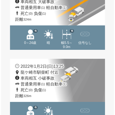
車両相互 大破事故
普通乗用車
軽自動車
(1)
(1)
死亡
負傷
(0)
(1)
距離
324m
他
他
0～24歳
晴
幅5.5～
信号なし
9.0m
2022年1月2日(日)13:25
龍ケ崎市馴柴町 付近
車両相互 小破事故
普通乗用車
軽自動車
(1)
(1)
死亡
負傷
(0)
(1)
距離
326m
他