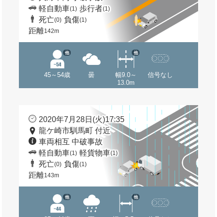
軽自動車
歩行者
(1)
(1)
死亡
負傷
(0)
(1)
距離
142m
他
他
45～54歳
曇
幅9.0～
信号なし
13.0m
2020年7月28日(火)17:35
龍ケ崎市馴馬町 付近
車両相互 中破事故
軽自動車
軽貨物車
(1)
(1)
死亡
負傷
(0)
(1)
距離
143m
他
他