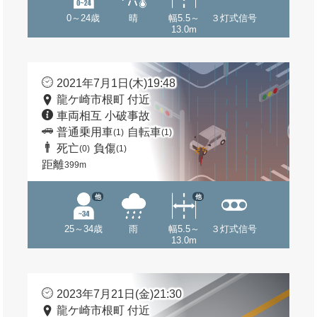
0～24歳
晴
幅5.5～
３灯式信号
13.0m
2021年7月1日(木)19:48
龍ケ崎市根町 付近
車両相互 小破事故
普通乗用車
自転車
(1)
(1)
死亡
負傷
(0)
(1)
距離
399m
他
他
25～34歳
雨
幅5.5～
３灯式信号
13.0m
2023年7月21日(金)21:30
龍ケ崎市根町 付近