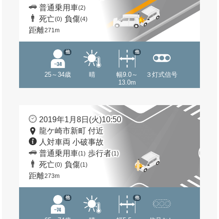
普通乗用車
(2)
死亡
負傷
(0)
(4)
距離
271m
他
他
25～34歳
晴
幅9.0～
３灯式信号
13.0m
2019年1月8日(火)10:50
龍ケ崎市新町 付近
人対車両 小破事故
普通乗用車
歩行者
(1)
(1)
死亡
負傷
(0)
(1)
距離
273m
他
他