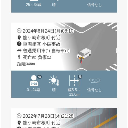
25～34歳
晴
信号なし
2024年6月24日(月)08:10
龍ケ崎市根町 付近
車両相互 小破事故
普通乗用車
自転車
(1)
(1)
死亡
負傷
(0)
(1)
距離
348m
他
他
0～24歳
晴
幅5.5～
信号なし
13.0m
2022年7月28日(木)21:28
龍ケ崎市根町 付近