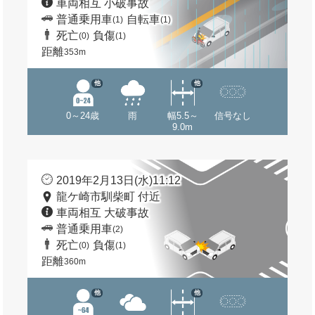
車両相互 小破事故
普通乗用車
自転車
(1)
(1)
死亡
負傷
(0)
(1)
距離
353m
他
他
0～24歳
雨
幅5.5～
信号なし
9.0m
2019年2月13日(水)11:12
龍ケ崎市馴柴町 付近
車両相互 大破事故
普通乗用車
(2)
死亡
負傷
(0)
(1)
距離
360m
他
他