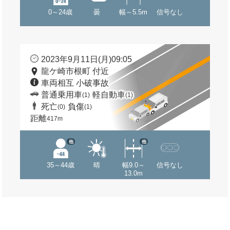
0～24歳
曇
幅～5.5m
信号なし
2023年9月11日(月)09:05
龍ケ崎市根町 付近
車両相互 小破事故
普通乗用車
軽自動車
(1)
(1)
死亡
負傷
(0)
(1)
距離
417m
他
他
35～44歳
晴
幅9.0～
信号なし
13.0m