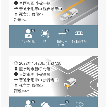
車両相互 小破事故
普通乗用車
軽自動車
(1)
(1)
死亡
負傷
(0)
(1)
距離
401m
他
他
45～54歳
晴
幅9.0～
３灯式信号
13.0m
2022年4月23日(土)07:38
龍ケ崎市新町 付近
人対車両 小破事故
普通乗用車
歩行者
(1)
(1)
死亡
負傷
(0)
(1)
距離
405m
他
他