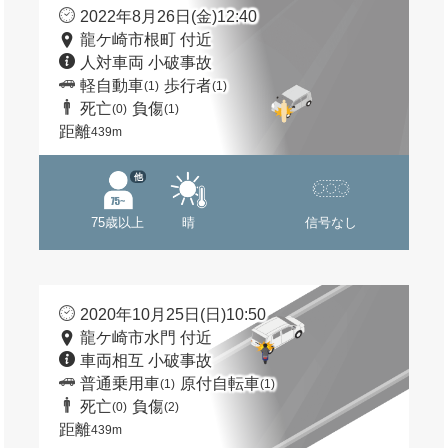
2022年8月26日(金)12:40
龍ケ崎市根町 付近
人対車両 小破事故
軽自動車
歩行者
(1)
(1)
死亡
負傷
(0)
(1)
距離
439m
他
75歳以上
晴
信号なし
2020年10月25日(日)10:50
龍ケ崎市水門 付近
車両相互 小破事故
普通乗用車
原付自転車
(1)
(1)
死亡
負傷
(0)
(2)
距離
439m