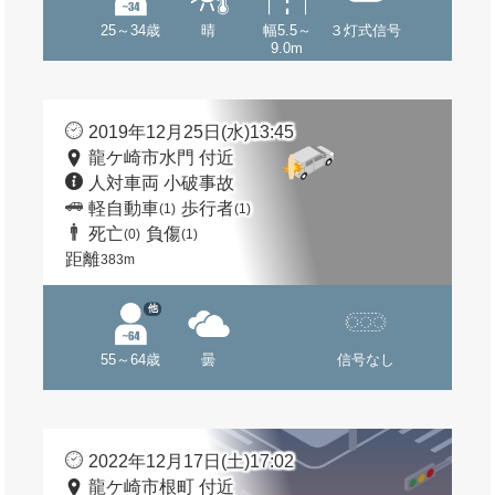
25～34歳
晴
幅5.5～
３灯式信号
9.0m
2019年12月25日(水)13:45
龍ケ崎市水門 付近
人対車両 小破事故
軽自動車
歩行者
(1)
(1)
死亡
負傷
(0)
(1)
距離
383m
他
55～64歳
曇
信号なし
2022年12月17日(土)17:02
龍ケ崎市根町 付近