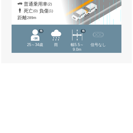
普通乗用車
(2)
死亡
負傷
(0)
(1)
距離
289m
他
他
25～34歳
雨
幅5.5～
信号なし
9.0m