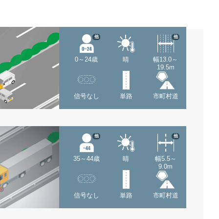
他
他
0～24歳
晴
幅13.0～
19.5m
信号なし
単路
市町村道
他
他
35～44歳
晴
幅5.5～
9.0m
信号なし
単路
市町村道