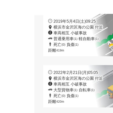
2019年5月4日(土)09:25
横浜市金沢区海の公園 付近
車両相互 小破事故
普通乗用車
軽自動車
(1)
(1)
死亡
負傷
(0)
(1)
距離
419m
2022年2月21日(月)05:05
横浜市金沢区海の公園 付近
車両相互 小破事故
大型貨物車
自転車
(1)
(1)
死亡
負傷
(0)
(1)
距離
420m