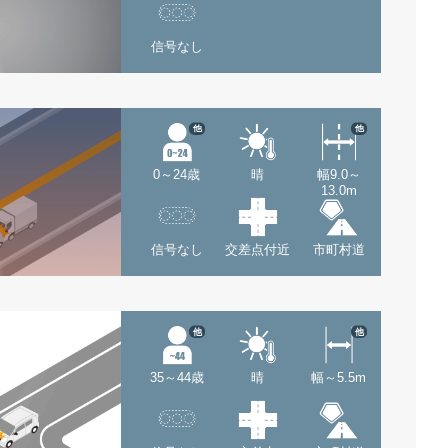
信号なし
他
他
0～24歳
晴
幅9.0～
13.0m
信号なし
交差点付近
市町村道
他
他
35～44歳
晴
幅～5.5m