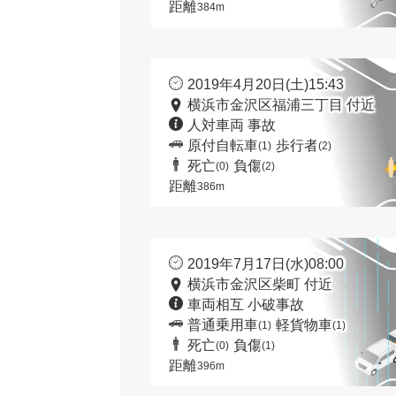
距離
384m
2019年4月20日(土)15:43
横浜市金沢区福浦三丁目 付近
人対車両 事故
原付自転車
歩行者
(1)
(2)
死亡
負傷
(0)
(2)
距離
386m
2019年7月17日(水)08:00
横浜市金沢区柴町 付近
車両相互 小破事故
普通乗用車
軽貨物車
(1)
(1)
死亡
負傷
(0)
(1)
距離
396m