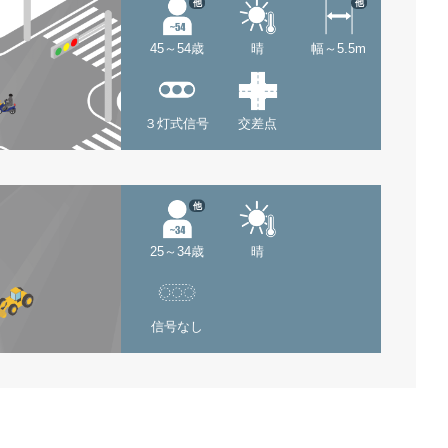
他
他
45～54歳
晴
幅～5.5m
３灯式信号
交差点
他
25～34歳
晴
信号なし