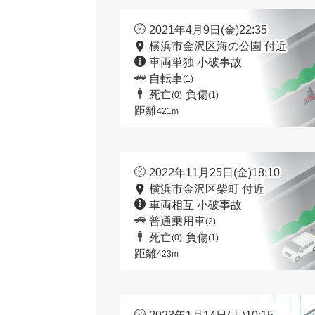
2021年4月9日(金)22:35
横浜市金沢区海の公園 付近
車両単独 小破事故
自転車
(1)
死亡
負傷
(0)
(1)
距離
421m
2022年11月25日(金)18:10
横浜市金沢区柴町 付近
車両相互 小破事故
普通乗用車
(2)
死亡
負傷
(0)
(1)
距離
423m