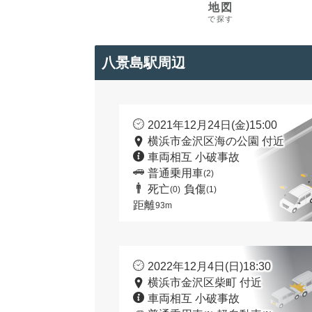
地図
で探す
八景島駅周辺
2021年12月24日(金)15:00
横浜市金沢区海の公園 付近
車両相互 小破事故
普通乗用車
(2)
死亡
負傷
(0)
(1)
距離
93m
2022年12月4日(日)18:30
横浜市金沢区柴町 付近
車両相互 小破事故