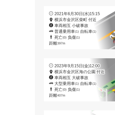
2021年6月30日(水)15:15
横浜市金沢区柴町 付近
車両相互 小破事故
普通乗用車
自転車
(1)
(1)
死亡
負傷
(0)
(1)
距離
397m
2023年9月15日(金)12:00
横浜市金沢区海の公園 付近
車両相互 大破事故
大型乗用車
自転車
(1)
(1)
死亡
負傷
(0)
(1)
距離
407m