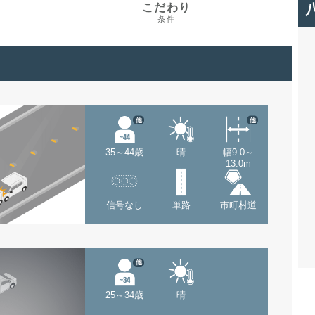
こだわり
条件
他
他
35～44歳
晴
幅9.0～
13.0m
信号なし
単路
市町村道
他
25～34歳
晴