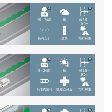
他
他
65～74歳
曇
幅5.5～
9.0m
信号なし
単路
市町村道
他
他
0～24歳
晴
幅5.5～
9.0m
３灯式信号
交差点付近
市町村道
他
他