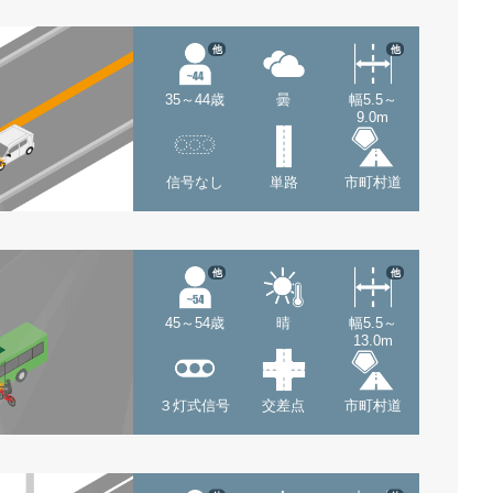
他
他
35～44歳
曇
幅5.5～
9.0m
信号なし
単路
市町村道
他
他
45～54歳
晴
幅5.5～
13.0m
３灯式信号
交差点
市町村道