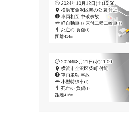
2024年10月12日(土)15:58
横浜市金沢区海の公園 付近
車両相互 中破事故
軽自動車
原付二種二輪車
(1)
(1)
死亡
負傷
(0)
(1)
距離
414m
2024年8月21日(水)11:00
横浜市金沢区柴町 付近
車両単独 事故
小型特殊車
(1)
死亡
負傷
(0)
(1)
距離
416m