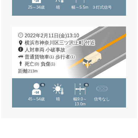
25～34歳
晴
幅～5.5m
３灯式信号
2022年2月11日(金)13:10
横浜市神奈川区三ツ沢上町 付近
人対車両 小破事故
普通貨物車
歩行者
(1)
(1)
死亡
負傷
(0)
(1)
距離
213m
他
他
45～54歳
晴
幅9.0～
信号なし
13.0m