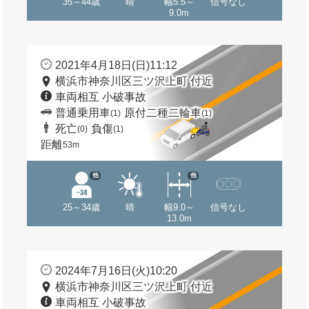
35～44歳
晴
幅5.5～
信号なし
9.0m
2021年4月18日(日)11:12
横浜市神奈川区三ツ沢上町 付近
車両相互 小破事故
普通乗用車
原付二種二輪車
(1)
(1)
死亡
負傷
(0)
(1)
距離
53m
他
他
25～34歳
晴
幅9.0～
信号なし
13.0m
2024年7月16日(火)10:20
横浜市神奈川区三ツ沢上町 付近
車両相互 小破事故