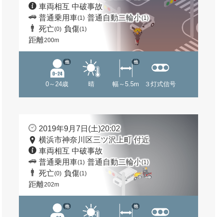
車両相互 中破事故
普通乗用車
普通自動二輪小
(1)
(1)
死亡
負傷
(0)
(1)
距離
200m
他
他
0～24歳
晴
幅～5.5m
３灯式信号
2019年9月7日(土)20:02
横浜市神奈川区三ツ沢上町 付近
車両相互 中破事故
普通乗用車
普通自動二輪小
(1)
(1)
死亡
負傷
(0)
(1)
距離
202m
他
他