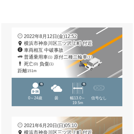
2022年8月12日(金)12:52
横浜市神奈川区三ツ沢上町 付近
車両相互 中破事故
普通乗用車
原付二種二輪車
(1)
(1)
死亡
負傷
(0)
(1)
距離
151m
他
他
0～24歳
曇
幅13.0～
信号なし
19.5m
2021年6月20日(日)05:10
横浜市神奈川区三ツ沢上町 付近