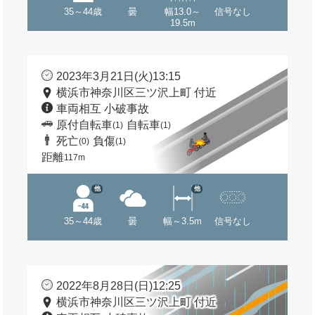
35～44歳
曇
幅13.0～
信号なし
19.5m
2023年3月21日(火)13:15
横浜市神奈川区三ツ沢上町 付近
車両相互 小破事故
原付自転車
自転車
(1)
(1)
死亡
負傷
(0)
(1)
距離
117m
他
他
35～44歳
曇
幅～3.5m
信号なし
2022年8月28日(日)12:25
横浜市神奈川区三ツ沢上町 付近