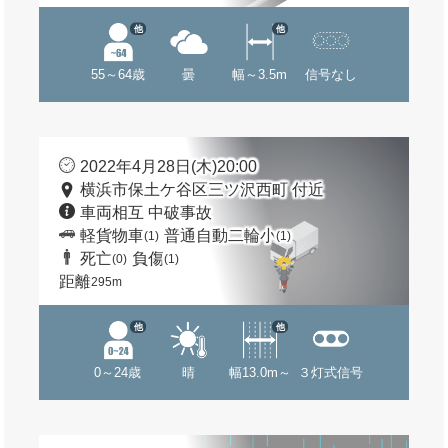
他
他
55～64歳
曇
幅～3.5m
信号なし
2022年4月28日(木)20:00
横浜市保土ケ谷区三ツ沢西町 付近
車両相互 中破事故
軽貨物車
普通自動二輪小
(1)
(1)
死亡
負傷
(0)
(1)
距離
295m
他
他
0～24歳
晴
幅13.0m～
３灯式信号