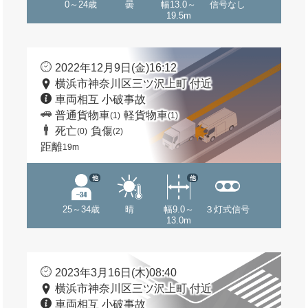
0～24歳
曇
幅13.0～
信号なし
19.5m
2022年12月9日(金)16:12
横浜市神奈川区三ツ沢上町 付近
車両相互 小破事故
普通貨物車
軽貨物車
(1)
(1)
死亡
負傷
(0)
(2)
距離
19m
他
他
25～34歳
晴
幅9.0～
３灯式信号
13.0m
2023年3月16日(木)08:40
横浜市神奈川区三ツ沢上町 付近
車両相互 小破事故