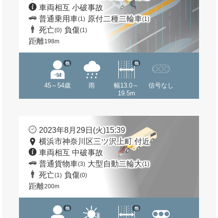
車両相互 小破事故
普通乗用車
原付二種二輪車
(1)
(1)
死亡
負傷
(0)
(1)
距離
198m
他
他
45～54歳
雨
幅13.0～
信号なし
19.5m
2023年8月29日(火)15:39
横浜市神奈川区三ツ沢上町 付近
車両相互 中破事故
普通貨物車
大型自動二輪大
(3)
(1)
死亡
負傷
(1)
(0)
距離
200m
他
他