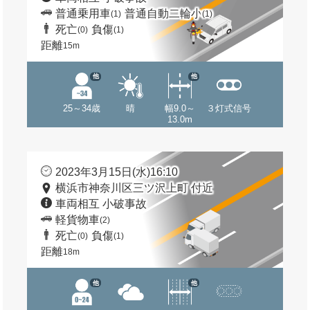
普通乗用車
普通自動二輪小
(1)
(1)
死亡
負傷
(0)
(1)
距離
15m
他
他
25～34歳
晴
幅9.0～
３灯式信号
13.0m
2023年3月15日(水)16:10
横浜市神奈川区三ツ沢上町 付近
車両相互 小破事故
軽貨物車
(2)
死亡
負傷
(0)
(1)
距離
18m
他
他