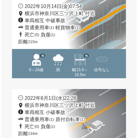
2022年10月14日(金)07:54
横浜市神奈川区三ツ沢上町 付近
車両相互 中破事故
普通乗用車
軽貨物車
(1)
(1)
死亡
負傷
(0)
(1)
距離
215m
他
他
0～24歳
雨
幅13.0～
信号なし
19.5m
2022年6月1日(水)22:28
横浜市神奈川区三ツ沢上町 付近
車両相互 小破事故
普通乗用車
原付自転車
(1)
(1)
死亡
負傷
(0)
(1)
距離
234m