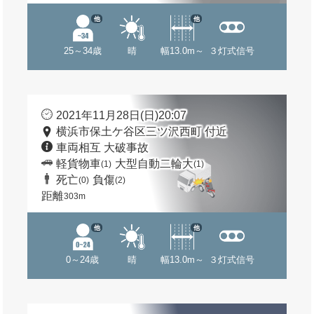
他
他
25～34歳
晴
幅13.0m～
３灯式信号
2021年11月28日(日)20:07
横浜市保土ケ谷区三ツ沢西町 付近
車両相互 大破事故
軽貨物車
大型自動二輪大
(1)
(1)
死亡
負傷
(0)
(2)
距離
303m
他
他
0～24歳
晴
幅13.0m～
３灯式信号