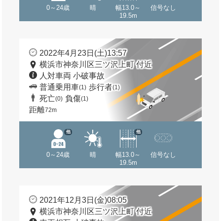
0～24歳
晴
幅13.0～
信号なし
19.5m
2022年4月23日(土)13:57
横浜市神奈川区三ツ沢上町 付近
人対車両 小破事故
普通乗用車
歩行者
(1)
(1)
死亡
負傷
(0)
(1)
距離
72m
他
他
0～24歳
晴
幅13.0～
信号なし
19.5m
2021年12月3日(金)08:05
横浜市神奈川区三ツ沢上町 付近