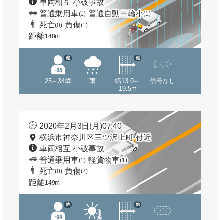
車両相互 小破事故
普通乗用車
普通自動二輪小
(1)
(1)
死亡
負傷
(0)
(1)
距離
148m
他
他
25～34歳
雨
幅13.0～
信号なし
19.5m
2020年2月3日(月)07:40
横浜市神奈川区三ツ沢上町 付近
車両相互 小破事故
普通乗用車
軽貨物車
(1)
(1)
死亡
負傷
(0)
(2)
距離
149m
他
他