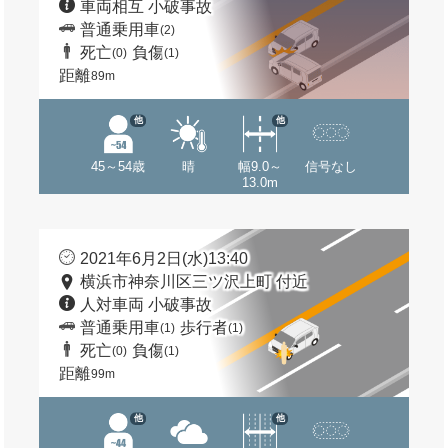
車両相互 小破事故
普通乗用車
(2)
死亡
負傷
(0)
(1)
距離
89m
他
他
45～54歳
晴
幅9.0～
信号なし
13.0m
2021年6月2日(水)13:40
横浜市神奈川区三ツ沢上町 付近
人対車両 小破事故
普通乗用車
歩行者
(1)
(1)
死亡
負傷
(0)
(1)
距離
99m
他
他