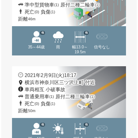
準中型貨物車
原付二種二輪車
(1)
(1)
死亡
負傷
(0)
(1)
距離
46m
他
他
35～44歳
雨
幅13.0～
信号なし
19.5m
2021年2月9日(火)18:17
横浜市神奈川区三ツ沢上町 付近
車両相互 小破事故
普通乗用車
原付二種二輪車
(1)
(1)
死亡
負傷
(0)
(1)
距離
50m
他
他