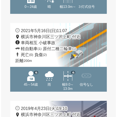
0～24歳
晴
幅13.0m～
３灯式信号
2021年5月16日(日)11:07
横浜市神奈川区三ツ沢上町 付近
車両相互 小破事故
軽自動車
原付二種二輪車
(1)
(1)
死亡
負傷
(0)
(2)
距離
200m
他
他
45～54歳
雨
幅9.0～
信号なし
13.0m
2019年4月23日(火)19:10
横浜市神奈川区三ツ沢上町 付近