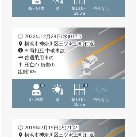
45～54歳
晴
幅13.0～
信号なし
19.5m
2022年12月28日(水)01:55
横浜市神奈川区三ツ沢上町 付近
車両相互 中破事故
普通乗用車
(2)
死亡
負傷
(0)
(1)
距離
182m
他
他
0～24歳
晴
幅13.0～
信号なし
19.5m
2019年2月19日(火)21:45
横浜市神奈川区三ツ沢上町 付近