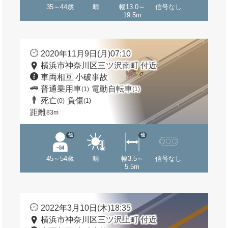
35～44歳
晴
幅13.0～
信号なし
19.5m
2020年11月9日(月)07:10
横浜市神奈川区三ツ沢南町 付近
車両相互 小破事故
普通乗用車
電動自転車
(1)
(1)
死亡
負傷
(0)
(1)
距離
83m
他
他
45～54歳
晴
幅3.5～
信号なし
5.5m
2022年3月10日(木)18:35
横浜市神奈川区三ツ沢上町 付近