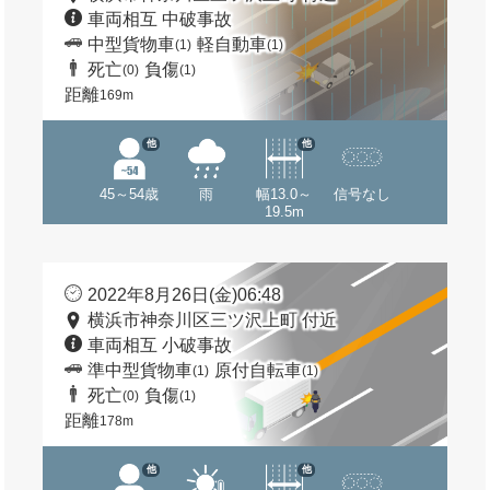
車両相互 中破事故
中型貨物車
軽自動車
(1)
(1)
死亡
負傷
(0)
(1)
距離
169m
他
他
45～54歳
雨
幅13.0～
信号なし
19.5m
2022年8月26日(金)06:48
横浜市神奈川区三ツ沢上町 付近
車両相互 小破事故
準中型貨物車
原付自転車
(1)
(1)
死亡
負傷
(0)
(1)
距離
178m
他
他