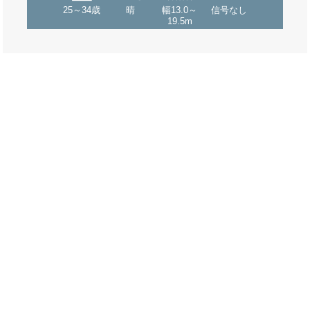
25～34歳
晴
幅13.0～
信号なし
19.5m