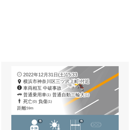
2022年12月31日(土)15:33
横浜市神奈川区三ツ沢上町 付近
車両相互 中破事故
普通乗用車
普通自動二輪大
(1)
(1)
死亡
負傷
(0)
(1)
距離
59m
他
他