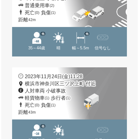
普通乗用車
(2)
死亡
負傷
(0)
(1)
距離
42m
他
他
35～44歳
晴
幅～5.5m
信号なし
2023年11月24日(金)11:28
横浜市神奈川区三ツ沢上町 付近
人対車両 小破事故
軽貨物車
歩行者
(1)
(1)
死亡
負傷
(0)
(1)
距離
43m
他