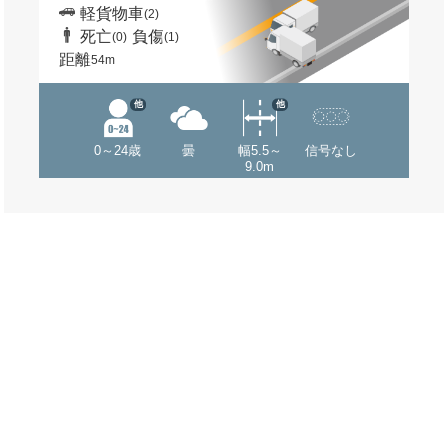
軽貨物車
(2)
死亡
負傷
(0)
(1)
距離
54m
他
他
0～24歳
曇
幅5.5～
信号なし
9.0m