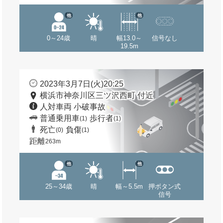
他
他
0～24歳
晴
幅13.0～
信号なし
19.5m
2023年3月7日(火)20:25
横浜市神奈川区三ツ沢西町 付近
人対車両 小破事故
普通乗用車
歩行者
(1)
(1)
死亡
負傷
(0)
(1)
距離
263m
他
他
25～34歳
晴
幅～5.5m
押ボタン式
信号