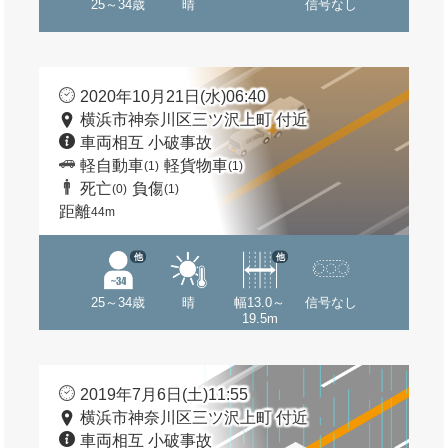
25～34歳
晴
信号なし
2020年10月21日(水)06:40
横浜市神奈川区三ツ沢上町 付近
車両相互 小破事故
軽自動車
軽貨物車
(1)
(1)
死亡
負傷
(0)
(1)
距離
44m
他
他
25～34歳
晴
幅13.0～
信号なし
19.5m
2019年7月6日(土)11:55
横浜市神奈川区三ツ沢上町 付近
車両相互 小破事故