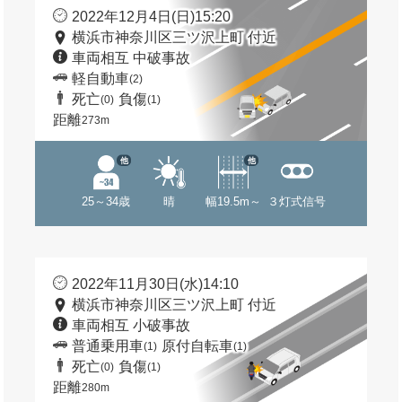
2022年12月4日(日)15:20
横浜市神奈川区三ツ沢上町 付近
車両相互 中破事故
軽自動車
(2)
死亡
負傷
(0)
(1)
距離
273m
他
他
25～34歳
晴
幅19.5m～
３灯式信号
2022年11月30日(水)14:10
横浜市神奈川区三ツ沢上町 付近
車両相互 小破事故
普通乗用車
原付自転車
(1)
(1)
死亡
負傷
(0)
(1)
距離
280m