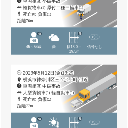
車両相互 小破事故
軽貨物車
原付二種二輪車
(1)
(1)
死亡
負傷
(0)
(1)
距離
76m
他
他
45～54歳
曇
幅13.0～
信号なし
19.5m
2023年5月12日(金)13:29
横浜市神奈川区三ツ沢上町 付近
車両相互 中破事故
大型貨物車
軽自動車
(1)
(1)
死亡
負傷
(0)
(1)
距離
77m
他
他