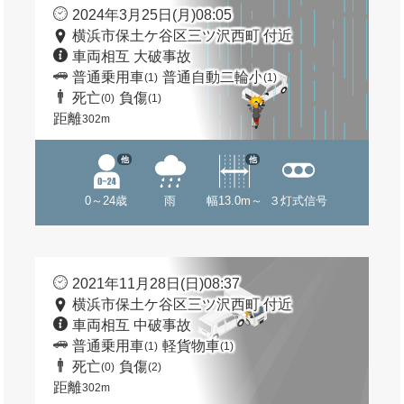
2024年3月25日(月)08:05
横浜市保土ケ谷区三ツ沢西町 付近
車両相互 大破事故
普通乗用車
普通自動二輪小
(1)
(1)
死亡
負傷
(0)
(1)
距離
302m
他
他
0～24歳
雨
幅13.0m～
３灯式信号
2021年11月28日(日)08:37
横浜市保土ケ谷区三ツ沢西町 付近
車両相互 中破事故
普通乗用車
軽貨物車
(1)
(1)
死亡
負傷
(0)
(2)
距離
302m