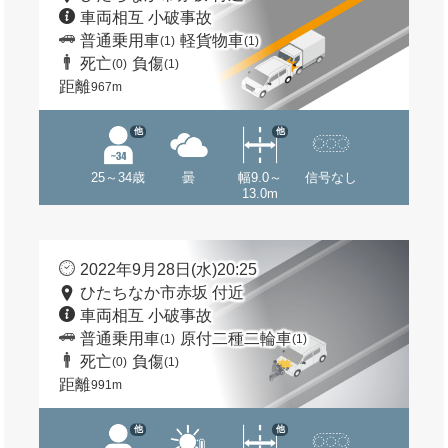
車両相互 小破事故
普通乗用車
軽貨物車
(1)
(1)
死亡
負傷
(0)
(1)
距離
967m
他
他
25～34歳
曇
幅9.0～
信号なし
13.0m
2022年9月28日(水)20:25
ひたちなか市赤坂 付近
車両相互 小破事故
普通乗用車
原付二種二輪車
(1)
(1)
死亡
負傷
(0)
(1)
距離
991m
他
他