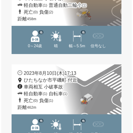
軽自動車
普通自動二輪小
(1)
(1)
死亡
負傷
(0)
(2)
距離
458m
他
他
0～24歳
晴
幅～5.5m
信号なし
2023年8月10日(木)17:13
ひたちなか市平磯町 付近
車両相互 小破事故
軽自動車
自転車
(1)
(1)
死亡
負傷
(0)
(1)
距離
462m
他
他