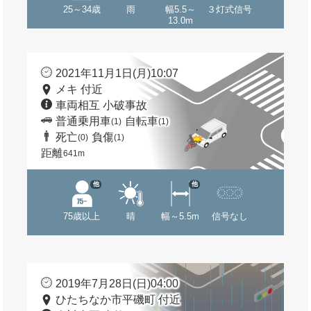
25～34歳
雨
幅5.5～
３灯式信号
13.0m
2021年11月1日(月)10:07
メキ 付近
車両相互 小破事故
普通乗用車
自転車
(1)
(1)
死亡
負傷
(0)
(1)
距離
641m
他
他
75歳以上
晴
幅～5.5m
信号なし
2019年7月28日(日)04:00
ひたちなか市平磯町 付近