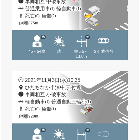
車両相互 中破事故
普通乗用車
軽自動車
(1)
(1)
死亡
負傷
(0)
(2)
距離
875m
他
他
45～54歳
晴
幅5.5～
３灯式信号
13.0m
2021年11月3日(水)10:35
ひたちなか市湊中原 付近
車両相互 小破事故
軽自動車
普通自動二輪小
(1)
(1)
死亡
負傷
(0)
(1)
距離
928m
他
他