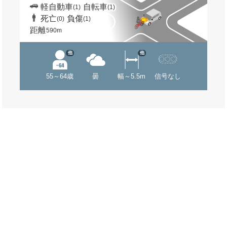
軽自動車
自転車
(1)
(1)
死亡
負傷
(0)
(1)
距離
590m
他
他
55～64歳
曇
幅～5.5m
信号なし