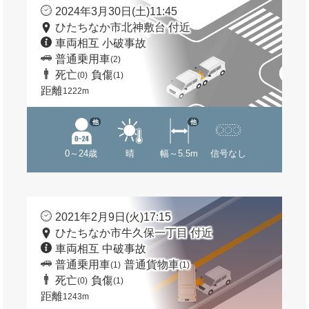
2024年3月30日(土)11:45
ひたちなか市北神敷台 付近
車両相互 小破事故
普通乗用車
(2)
死亡
負傷
(0)
(1)
距離
1222m
他
他
0～24歳
晴
幅～5.5m
信号なし
2021年2月9日(火)17:15
ひたちなか市牛久保一丁目 付近
車両相互 中破事故
普通乗用車
普通貨物車
(1)
(1)
死亡
負傷
(0)
(1)
距離
1243m