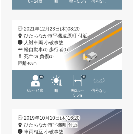
0～24歳
晴
幅～5.5m
信号なし
2021年12月23日(木)08:20
ひたちなか市平磯遠原町 付近
人対車両 小破事故
軽自動車
歩行者
(1)
(1)
死亡
負傷
(0)
(1)
距離
468m
他
他
65～74歳
晴
幅3.5～
信号なし
5.5m
2019年10月10日(木)16:20
ひたちなか市平磯町 付近
車両相互 小破事故