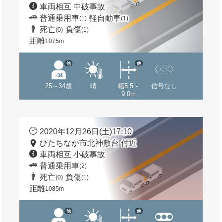
車両相互 中破事故
普通乗用車
軽自動車
(1)
(1)
死亡
負傷
(0)
(1)
距離
1075m
他
他
25～34歳
晴
幅5.5～
信号なし
9.0m
2020年12月26日(土)17:10
ひたちなか市北神敷台 付近
車両相互 小破事故
普通乗用車
(2)
死亡
負傷
(0)
(1)
距離
1085m
他
他