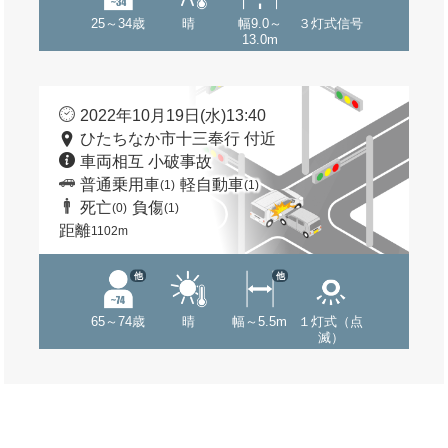
25～34歳
晴
幅9.0～
３灯式信号
13.0m
2022年10月19日(水)13:40
ひたちなか市十三奉行 付近
車両相互 小破事故
普通乗用車
軽自動車
(1)
(1)
死亡
負傷
(0)
(1)
距離
1102m
他
他
65～74歳
晴
幅～5.5m
１灯式（点
滅）