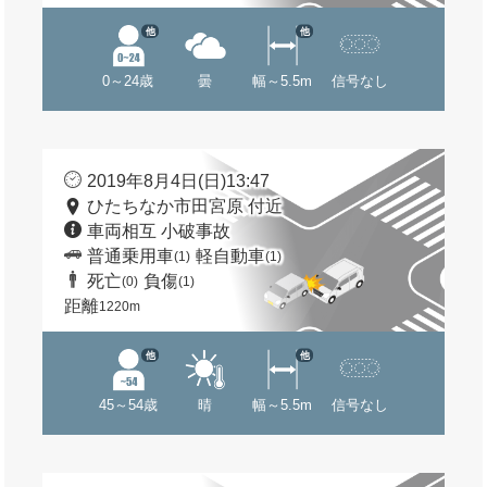
他
他
0～24歳
曇
幅～5.5m
信号なし
2019年8月4日(日)13:47
ひたちなか市田宮原 付近
車両相互 小破事故
普通乗用車
軽自動車
(1)
(1)
死亡
負傷
(0)
(1)
距離
1220m
他
他
45～54歳
晴
幅～5.5m
信号なし