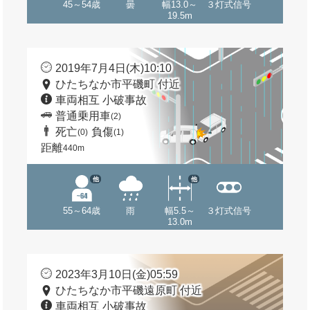
45～54歳
曇
幅13.0～
３灯式信号
19.5m
2019年7月4日(木)10:10
ひたちなか市平磯町 付近
車両相互 小破事故
普通乗用車
(2)
死亡
負傷
(0)
(1)
距離
440m
他
他
55～64歳
雨
幅5.5～
３灯式信号
13.0m
2023年3月10日(金)05:59
ひたちなか市平磯遠原町 付近
車両相互 小破事故