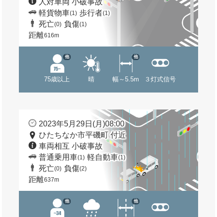
人対車両 小破事故
軽貨物車
歩行者
(1)
(1)
死亡
負傷
(0)
(1)
距離
616m
他
他
75歳以上
晴
幅～5.5m
３灯式信号
2023年5月29日(月)08:00
ひたちなか市平磯町 付近
車両相互 小破事故
普通乗用車
軽自動車
(1)
(1)
死亡
負傷
(0)
(2)
距離
637m
他
他