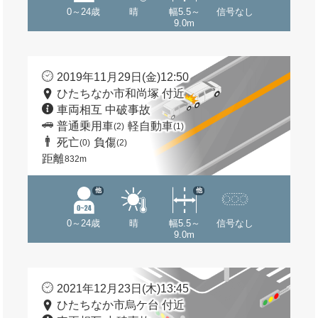
0～24歳
晴
幅5.5～
信号なし
9.0m
2019年11月29日(金)12:50
ひたちなか市和尚塚 付近
車両相互 中破事故
普通乗用車
軽自動車
(2)
(1)
死亡
負傷
(0)
(2)
距離
832m
他
他
0～24歳
晴
幅5.5～
信号なし
9.0m
2021年12月23日(木)13:45
ひたちなか市烏ケ台 付近