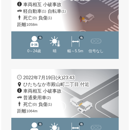
車両相互 小破事故
軽自動車
自転車
(1)
(1)
死亡
負傷
(0)
(1)
距離
1058m
他
他
0～24歳
晴
幅～5.5m
信号なし
2022年7月19日(火)23:43
ひたちなか市殿山町二丁目 付近
車両相互 小破事故
普通乗用車
(2)
死亡
負傷
(0)
(1)
距離
1064m
他
他