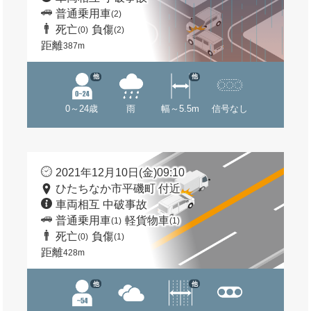
普通乗用車
(2)
死亡
負傷
(0)
(2)
距離
387m
他
他
0～24歳
雨
幅～5.5m
信号なし
2021年12月10日(金)09:10
ひたちなか市平磯町 付近
車両相互 中破事故
普通乗用車
軽貨物車
(1)
(1)
死亡
負傷
(0)
(1)
距離
428m
他
他