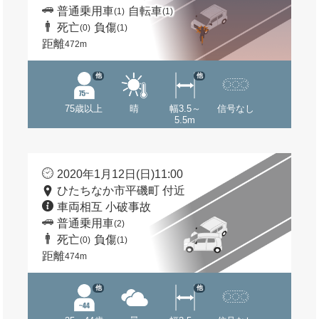
普通乗用車
自転車
(1)
(1)
死亡
負傷
(0)
(1)
距離
472m
他
他
75歳以上
晴
幅3.5～
信号なし
5.5m
2020年1月12日(日)11:00
ひたちなか市平磯町 付近
車両相互 小破事故
普通乗用車
(2)
死亡
負傷
(0)
(1)
距離
474m
他
他