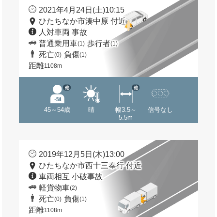
2021年4月24日(土)10:15
ひたちなか市湊中原 付近
人対車両 事故
普通乗用車
歩行者
(1)
(1)
死亡
負傷
(0)
(1)
距離
1108m
他
他
45～54歳
晴
幅3.5～
信号なし
5.5m
2019年12月5日(木)13:00
ひたちなか市西十三奉行 付近
車両相互 小破事故
軽貨物車
(2)
死亡
負傷
(0)
(1)
距離
1108m