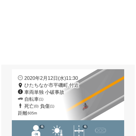
2020年2月12日(水)11:30
ひたちなか市平磯町 付近
車両単独 小破事故
自転車
(1)
死亡
負傷
(0)
(1)
距離
605m
他
他