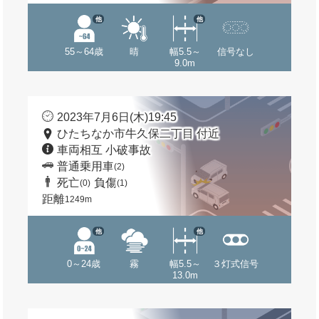
他
他
55～64歳
晴
幅5.5～
信号なし
9.0m
2023年7月6日(木)19:45
ひたちなか市牛久保二丁目 付近
車両相互 小破事故
普通乗用車
(2)
死亡
負傷
(0)
(1)
距離
1249m
他
他
0～24歳
霧
幅5.5～
３灯式信号
13.0m