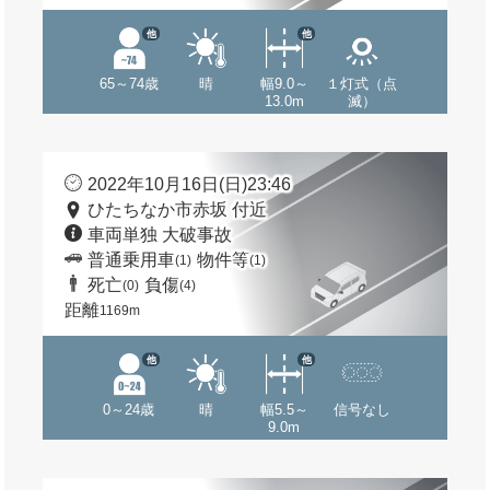
他
他
65～74歳
晴
幅9.0～
１灯式（点
13.0m
滅）
2022年10月16日(日)23:46
ひたちなか市赤坂 付近
車両単独 大破事故
普通乗用車
物件等
(1)
(1)
死亡
負傷
(0)
(4)
距離
1169m
他
他
0～24歳
晴
幅5.5～
信号なし
9.0m