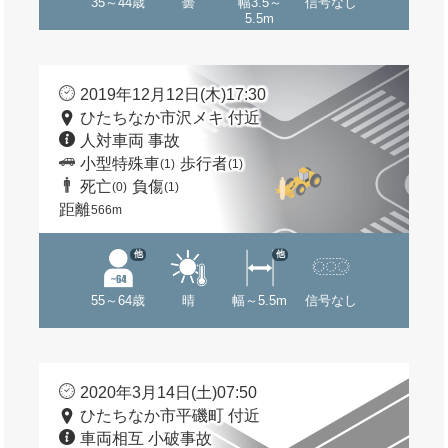
35～44歳
曇
幅3.5～
信号なし
5.5m
2019年12月12日(木)17:30
ひたちなか市沢メキ 付近
人対車両 事故
小型特殊車
歩行者
(1)
(1)
死亡
負傷
(0)
(1)
距離
566m
他
他
55～64歳
晴
幅～5.5m
信号なし
2020年3月14日(土)07:50
ひたちなか市平磯町 付近
車両相互 小破事故