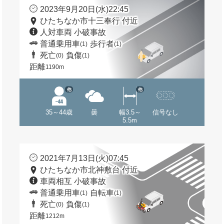
2023年9月20日(水)22:45
ひたちなか市十三奉行 付近
人対車両 小破事故
普通乗用車
歩行者
(1)
(1)
死亡
負傷
(0)
(1)
距離
1190m
他
他
35～44歳
曇
幅3.5～
信号なし
5.5m
2021年7月13日(火)07:45
ひたちなか市北神敷台 付近
車両相互 小破事故
普通乗用車
自転車
(1)
(1)
死亡
負傷
(0)
(1)
距離
1212m