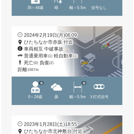
35～44歳
晴
幅～5.5m
信号なし
2024年2月19日(月)06:09
ひたちなか市赤坂 付近
車両相互 中破事故
普通乗用車
軽自動車
(1)
(1)
死亡
負傷
(0)
(2)
距離
1067m
他
他
0～24歳
曇
幅～5.5m
３灯式信号
2023年1月28日(土)18:55
ひたちなか市北神敷台 付近