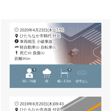
2020年4月23日(木)17:55
ひたちなか市鶴代 付近
車両相互 小破事故
軽自動車
自転車
(1)
(1)
死亡
負傷
(0)
(1)
距離
952m
他
他
65～74歳
雨
幅～5.5m
信号なし
2019年6月20日(木)09:43
ひたちなか市赤坂 付近