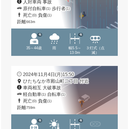
人対車両 事故
原付自転車
歩行者
(1)
(1)
死亡
負傷
(0)
(1)
距離
663m
他
他
35～44歳
雨
幅5.5～
３灯式（点
13.0m
滅）
2024年11月4日(月)15:50
ひたちなか市殿山町二丁目 付近
車両相互 大破事故
軽自動車
自転車
(1)
(1)
死亡
負傷
(0)
(1)
距離
759m
他
他