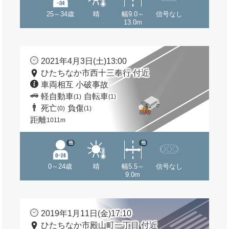
25～34歳
晴
幅9.0～
信号なし
13.0m
2021年4月3日(土)13:00
ひたちなか市西十三奉行 付近
車両相互 小破事故
軽自動車
自転車
(1)
(1)
死亡
負傷
(0)
(1)
距離
1011m
他
他
0～24歳
晴
幅5.5～
信号なし
9.0m
2019年1月11日(金)17:10
ひたちなか市殿山町一丁目 付近