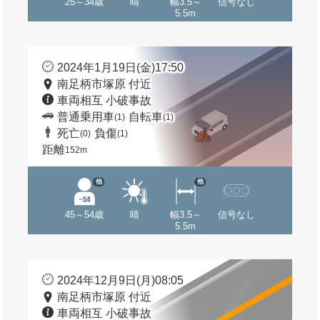
25～34歳
晴
幅3.5～
信号なし
5.5m
2024年1月19日(金)17:50
南足柄市塚原 付近
車両相互 小破事故
普通乗用車
自転車
(1)
(1)
死亡
負傷
(0)
(1)
距離
152m
他
他
45～54歳
晴
幅3.5～
信号なし
5.5m
2024年12月9日(月)08:05
南足柄市塚原 付近
車両相互 小破事故