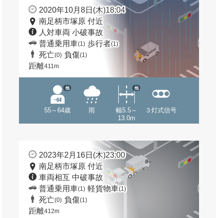
2020年10月8日(木)18:04
南足柄市塚原 付近
人対車両 小破事故
普通乗用車
歩行者
(1)
(1)
死亡
負傷
(0)
(1)
距離
411m
他
他
55～64歳
雨
幅5.5～
３灯式信号
13.0m
2023年2月16日(木)23:00
南足柄市塚原 付近
車両相互 中破事故
普通乗用車
軽貨物車
(1)
(1)
死亡
負傷
(0)
(1)
距離
412m