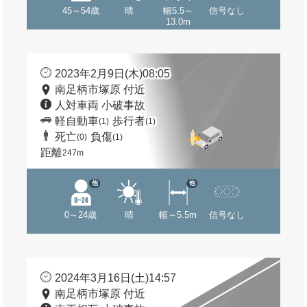
45～54歳
晴
幅5.5～
信号なし
13.0m
2023年2月9日(木)08:05
南足柄市塚原 付近
人対車両 小破事故
軽自動車
歩行者
(1)
(1)
死亡
負傷
(0)
(1)
距離
247m
他
他
0～24歳
晴
幅～5.5m
信号なし
2024年3月16日(土)14:57
南足柄市塚原 付近