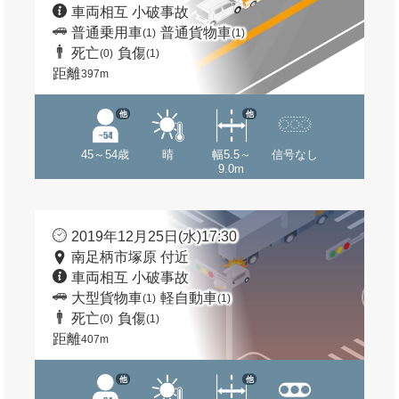
車両相互 小破事故
普通乗用車
普通貨物車
(1)
(1)
死亡
負傷
(0)
(1)
距離
397m
他
他
45～54歳
晴
幅5.5～
信号なし
9.0m
2019年12月25日(水)17:30
南足柄市塚原 付近
車両相互 小破事故
大型貨物車
軽自動車
(1)
(1)
死亡
負傷
(0)
(1)
距離
407m
他
他