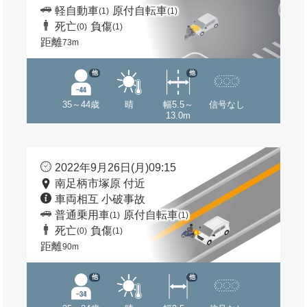
軽自動車
原付自転車
(1)
(1)
死亡
負傷
(0)
(1)
距離
73m
他
他
35～44歳
晴
幅5.5～
信号なし
13.0m
2022年9月26日(月)09:15
南足柄市塚原 付近
車両相互 小破事故
普通乗用車
原付自転車
(1)
(1)
死亡
負傷
(0)
(1)
距離
90m
他
他