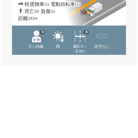
軽貨物車
電動自転車
(1)
(1)
死亡
負傷
(0)
(1)
距離
161m
他
他
0～24歳
晴
幅5.5～
信号なし
9.0m