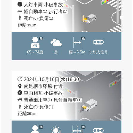
人対車両 小破事故
軽自動車
歩行者
(1)
(1)
死亡
負傷
(0)
(1)
距離
391m
他
他
65～74歳
曇
幅～5.5m
３灯式信号
2024年10月16日(水)18:30
南足柄市塚原 付近
車両相互 小破事故
普通乗用車
原付自転車
(1)
(1)
死亡
負傷
(0)
(1)
距離
391m
他
他