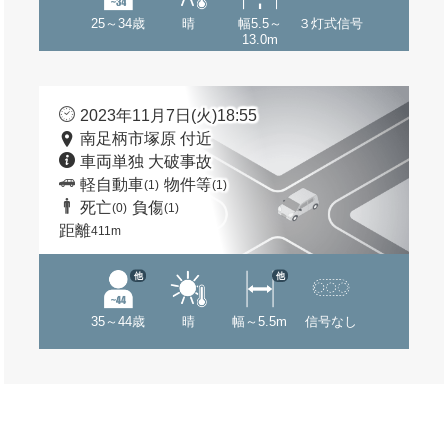
25～34歳
晴
幅5.5～
３灯式信号
13.0m
2023年11月7日(火)18:55
南足柄市塚原 付近
車両単独 大破事故
軽自動車
物件等
(1)
(1)
死亡
負傷
(0)
(1)
距離
411m
他
他
35～44歳
晴
幅～5.5m
信号なし