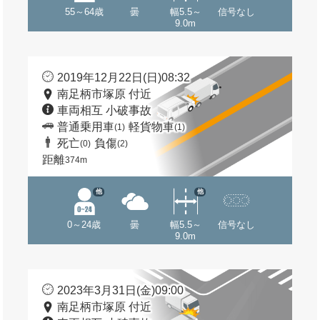
55～64歳
曇
幅5.5～
信号なし
9.0m
2019年12月22日(日)08:32
南足柄市塚原 付近
車両相互 小破事故
普通乗用車
軽貨物車
(1)
(1)
死亡
負傷
(0)
(2)
距離
374m
他
他
0～24歳
曇
幅5.5～
信号なし
9.0m
2023年3月31日(金)09:00
南足柄市塚原 付近