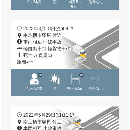
0～24歳
雨
幅5.5～
信号なし
9.0m
2023年8月18日(金)08:25
南足柄市塚原 付近
車両相互 中破事故
軽自動車
軽貨物車
(1)
(1)
死亡
負傷
(0)
(1)
距離
46m
他
他
45～54歳
晴
幅～5.5m
信号なし
2022年5月29日(日)11:17
南足柄市塚原 付近
車両相互 小破事故