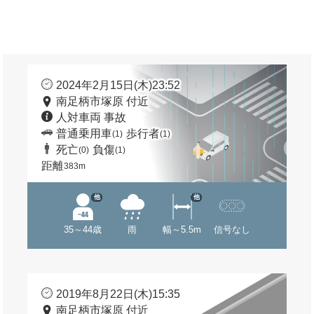
2024年2月15日(木)23:52
南足柄市塚原 付近
人対車両 事故
普通乗用車
歩行者
(1)
(1)
死亡
負傷
(0)
(1)
距離
383m
他
他
35～44歳
雨
幅～5.5m
信号なし
2019年8月22日(木)15:35
南足柄市塚原 付近