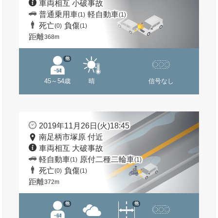
車両相互 小破事故
普通乗用車
軽自動車
(1)
(1)
死亡
負傷
(0)
(1)
距離
368m
他
45～54歳
晴
信号なし
2019年11月26日(火)18:45
南足柄市塚原 付近
車両相互 大破事故
軽自動車
原付二種二輪車
(1)
(1)
死亡
負傷
(0)
(1)
距離
372m
他
他