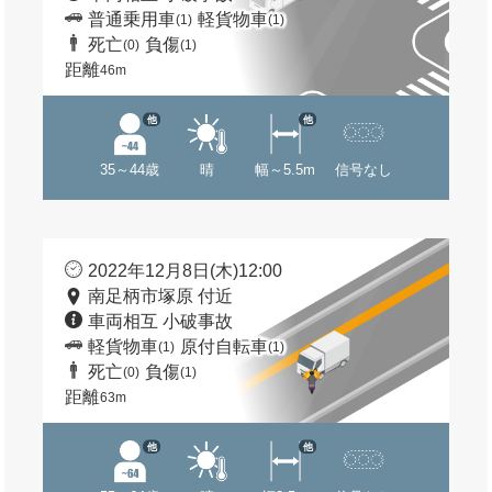
普通乗用車
軽貨物車
(1)
(1)
死亡
負傷
(0)
(1)
距離
46m
他
他
35～44歳
晴
幅～5.5m
信号なし
2022年12月8日(木)12:00
南足柄市塚原 付近
車両相互 小破事故
軽貨物車
原付自転車
(1)
(1)
死亡
負傷
(0)
(1)
距離
63m
他
他