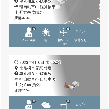
車両相互 小破事故
軽自動車
軽貨物車
(1)
(1)
死亡
負傷
(0)
(1)
距離
377m
他
他
25～34歳
晴
幅5.5～
信号なし
13.0m
2023年4月6日(木)15:04
南足柄市塚原 付近
車両相互 小破事故
軽自動車
自転車
(1)
(1)
死亡
負傷
(0)
(1)
距離
379m
他
他