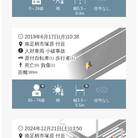
0～24歳
晴
幅5.5～
信号なし
9.0m
2019年6月17日(月)10:38
南足柄市塚原 付近
人対車両 小破事故
原付自転車
歩行者
(1)
(1)
死亡
負傷
(0)
(1)
距離
389m
他
他
65～74歳
晴
幅3.5～
信号なし
5.5m
2024年12月21日(土)13:50
南足柄市塚原 付近