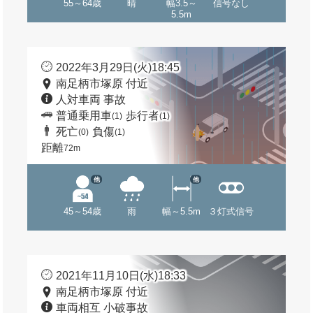
55～64歳
晴
幅3.5～
信号なし
5.5m
2022年3月29日(火)18:45
南足柄市塚原 付近
人対車両 事故
普通乗用車
歩行者
(1)
(1)
死亡
負傷
(0)
(1)
距離
72m
他
他
45～54歳
雨
幅～5.5m
３灯式信号
2021年11月10日(水)18:33
南足柄市塚原 付近
車両相互 小破事故