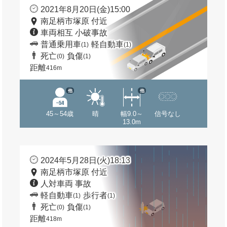
2021年8月20日(金)15:00
南足柄市塚原 付近
車両相互 小破事故
普通乗用車
軽自動車
(1)
(1)
死亡
負傷
(0)
(1)
距離
416m
他
他
45～54歳
晴
幅9.0～
信号なし
13.0m
2024年5月28日(火)18:13
南足柄市塚原 付近
人対車両 事故
軽自動車
歩行者
(1)
(1)
死亡
負傷
(0)
(1)
距離
418m