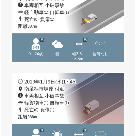
車両相互 小破事故
軽自動車
自転車
(1)
(1)
死亡
負傷
(0)
(1)
距離
387m
他
他
0～24歳
曇
幅3.5～
信号なし
5.5m
2019年1月9日(水)17:45
南足柄市塚原 付近
車両相互 小破事故
軽貨物車
自転車
(1)
(1)
死亡
負傷
(0)
(1)
距離
388m
他
他