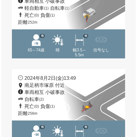
車両相互 小破事故
軽自動車
自転車
(1)
(1)
死亡
負傷
(0)
(1)
距離
252m
他
他
65～74歳
晴
幅3.5～
信号なし
5.5m
2024年8月2日(金)13:49
南足柄市塚原 付近
車両相互 小破事故
自転車
(2)
死亡
負傷
(0)
(1)
距離
256m
他
他