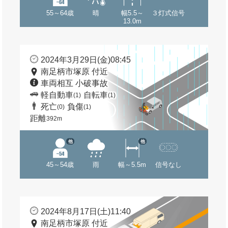
55～64歳
晴
幅5.5～
３灯式信号
13.0m
2024年3月29日(金)08:45
南足柄市塚原 付近
車両相互 小破事故
軽自動車
自転車
(1)
(1)
死亡
負傷
(0)
(1)
距離
392m
他
他
45～54歳
雨
幅～5.5m
信号なし
2024年8月17日(土)11:40
南足柄市塚原 付近