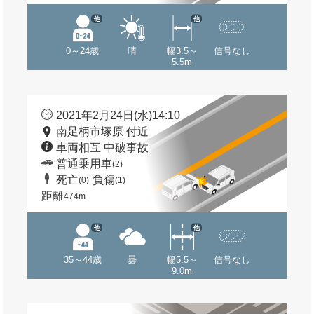
他
他
0～24歳
晴
幅3.5～
信号なし
5.5m
2021年2月24日(水)14:10
南足柄市塚原 付近
車両相互 中破事故
普通乗用車
(2)
死亡
負傷
(0)
(1)
距離
474m
他
他
35～44歳
曇
幅5.5～
信号なし
9.0m