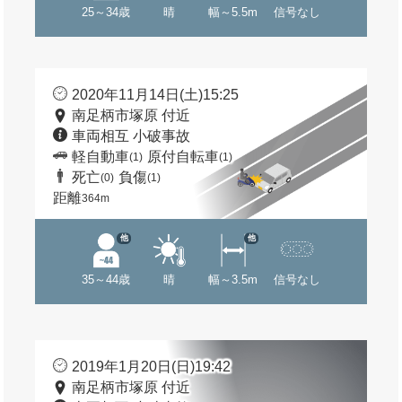
25～34歳
晴
幅～5.5m
信号なし
2020年11月14日(土)15:25
南足柄市塚原 付近
車両相互 小破事故
軽自動車
原付自転車
(1)
(1)
死亡
負傷
(0)
(1)
距離
364m
他
他
35～44歳
晴
幅～3.5m
信号なし
2019年1月20日(日)19:42
南足柄市塚原 付近