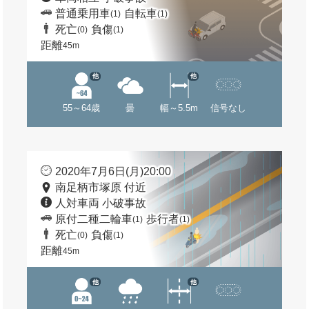
普通乗用車
自転車
(1)
(1)
死亡
負傷
(0)
(1)
距離
45m
他
他
55～64歳
曇
幅～5.5m
信号なし
2020年7月6日(月)20:00
南足柄市塚原 付近
人対車両 小破事故
原付二種二輪車
歩行者
(1)
(1)
死亡
負傷
(0)
(1)
距離
45m
他
他