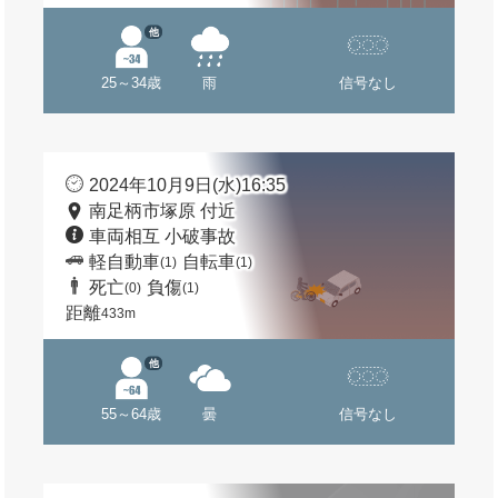
他
25～34歳
雨
信号なし
2024年10月9日(水)16:35
南足柄市塚原 付近
車両相互 小破事故
軽自動車
自転車
(1)
(1)
死亡
負傷
(0)
(1)
距離
433m
他
55～64歳
曇
信号なし