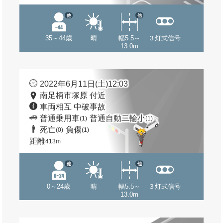
他
他
35～44歳
晴
幅5.5～
３灯式信号
13.0m
2022年6月11日(土)12:03
南足柄市塚原 付近
車両相互 中破事故
普通乗用車
普通自動二輪小
(1)
(1)
死亡
負傷
(0)
(1)
距離
413m
他
他
0～24歳
晴
幅5.5～
３灯式信号
13.0m