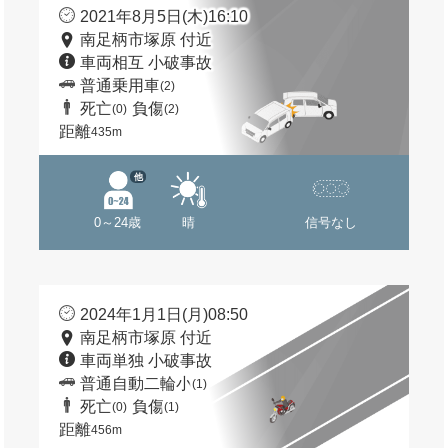
2021年8月5日(木)16:10
南足柄市塚原 付近
車両相互 小破事故
普通乗用車
(2)
死亡
負傷
(0)
(2)
距離
435m
他
0～24歳
晴
信号なし
2024年1月1日(月)08:50
南足柄市塚原 付近
車両単独 小破事故
普通自動二輪小
(1)
死亡
負傷
(0)
(1)
距離
456m