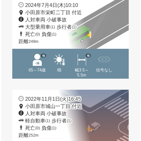
2024年7月4日(木)10:10
小田原市栄町二丁目 付近
人対車両 小破事故
大型乗用車
歩行者
(1)
(1)
死亡
負傷
(0)
(1)
距離
249m
他
他
65～74歳
晴
幅3.5～
信号なし
5.5m
2022年11月1日(火)16:45
小田原市城山一丁目 付近
人対車両 小破事故
軽自動車
歩行者
(1)
(1)
死亡
負傷
(0)
(1)
距離
252m