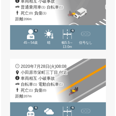
車両相互 小破事故
普通乗用車
自転車
(1)
(1)
死亡
負傷
(0)
(1)
距離
206m
他
他
45～54歳
晴
幅5.5～
信号なし
13.0m
2020年7月28日(火)08:08
小田原市栄町三丁目 付近
車両相互 小破事故
自転車
電動自転車
(1)
(1)
死亡
負傷
(1)
(0)
距離
207m
他
他