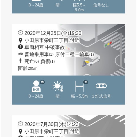
0～24歳
晴
幅5.5～
信号なし
9.0m
2020年12月25日(金)19:20
小田原市栄町三丁目 付近
車両相互 中破事故
普通乗用車
原付二種二輪車
(1)
(1)
死亡
負傷
(0)
(1)
距離
205m
他
他
0～24歳
晴
幅～5.5m
３灯式信号
2020年7月30日(木)14:23
小田原市栄町三丁目 付近