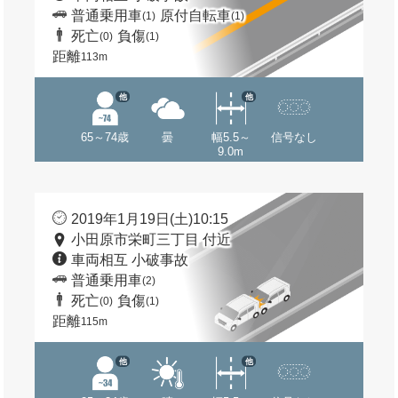
普通乗用車
原付自転車
(1)
(1)
死亡
負傷
(0)
(1)
距離
113m
他
他
65～74歳
曇
幅5.5～
信号なし
9.0m
2019年1月19日(土)10:15
小田原市栄町三丁目 付近
車両相互 小破事故
普通乗用車
(2)
死亡
負傷
(0)
(1)
距離
115m
他
他