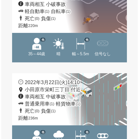
車両相互 小破事故
軽自動車
自転車
(1)
(1)
死亡
負傷
(0)
(1)
距離
220m
他
他
35～44歳
晴
幅～5.5m
信号なし
2022年3月22日(火)14:10
小田原市栄町三丁目 付近
車両相互 中破事故
普通乗用車
軽貨物車
(1)
(1)
死亡
負傷
(0)
(1)
距離
236m
他
他