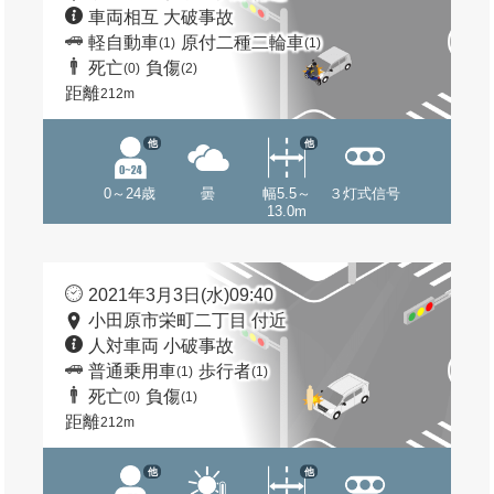
車両相互 大破事故
軽自動車
原付二種二輪車
(1)
(1)
死亡
負傷
(0)
(2)
距離
212m
他
他
0～24歳
曇
幅5.5～
３灯式信号
13.0m
2021年3月3日(水)09:40
小田原市栄町二丁目 付近
人対車両 小破事故
普通乗用車
歩行者
(1)
(1)
死亡
負傷
(0)
(1)
距離
212m
他
他