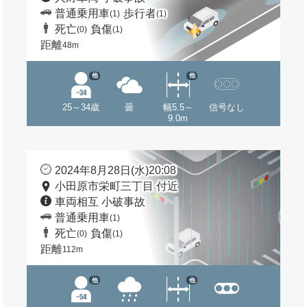
普通乗用車
歩行者
(1)
(1)
死亡
負傷
(0)
(1)
距離
48m
他
他
25～34歳
曇
幅5.5～
信号なし
9.0m
2024年8月28日(水)20:08
小田原市栄町三丁目 付近
車両相互 小破事故
普通乗用車
(1)
死亡
負傷
(0)
(1)
距離
112m
他
他