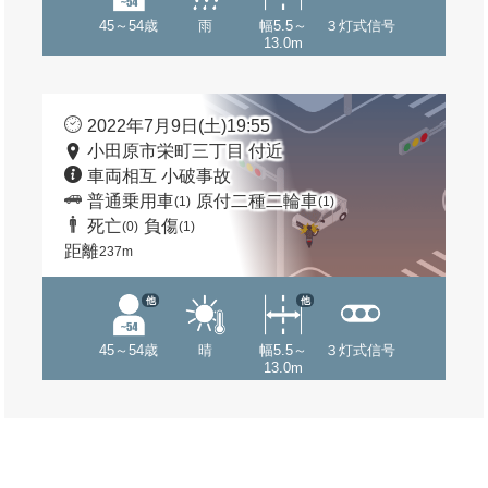
45～54歳
雨
幅5.5～
３灯式信号
13.0m
2022年7月9日(土)19:55
小田原市栄町三丁目 付近
車両相互 小破事故
普通乗用車
原付二種二輪車
(1)
(1)
死亡
負傷
(0)
(1)
距離
237m
他
他
45～54歳
晴
幅5.5～
３灯式信号
13.0m