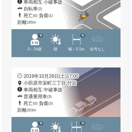
車両相互 小破事故
自転車
(2)
死亡
負傷
(0)
(1)
距離
185m
他
他
0～24歳
晴
幅～5.5m
信号なし
2019年10月26日(土)17:00
小田原市栄町三丁目 付近
車両相互 中破事故
普通乗用車
(3)
死亡
負傷
(0)
(3)
距離
203m
他
他