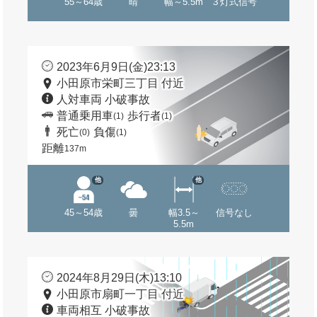
55～64歳
晴
幅～5.5m
３灯式信号
2023年6月9日(金)23:13
小田原市栄町三丁目 付近
人対車両 小破事故
普通乗用車
歩行者
(1)
(1)
死亡
負傷
(0)
(1)
距離
137m
他
他
45～54歳
曇
幅3.5～
信号なし
5.5m
2024年8月29日(木)13:10
小田原市扇町一丁目 付近
車両相互 小破事故