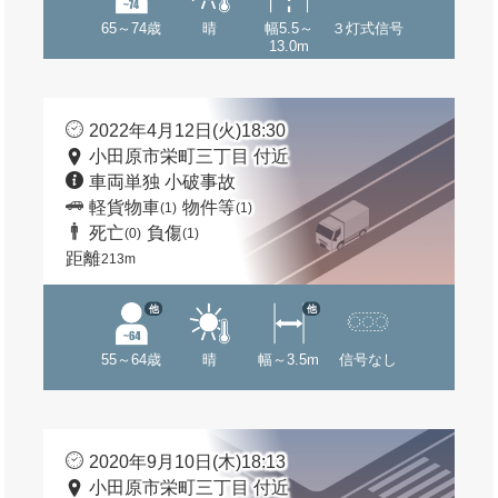
65～74歳
晴
幅5.5～
３灯式信号
13.0m
2022年4月12日(火)18:30
小田原市栄町三丁目 付近
車両単独 小破事故
軽貨物車
物件等
(1)
(1)
死亡
負傷
(0)
(1)
距離
213m
他
他
55～64歳
晴
幅～3.5m
信号なし
2020年9月10日(木)18:13
小田原市栄町三丁目 付近