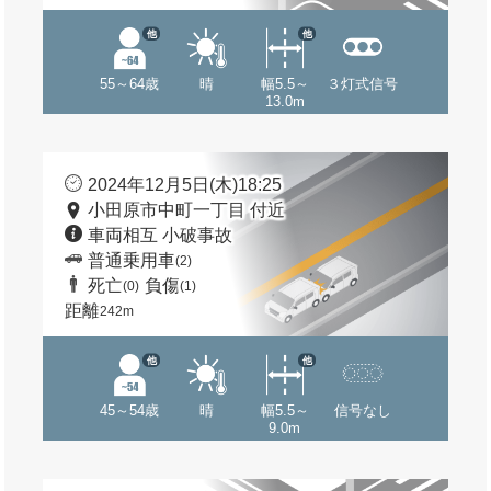
他
他
55～64歳
晴
幅5.5～
３灯式信号
13.0m
2024年12月5日(木)18:25
小田原市中町一丁目 付近
車両相互 小破事故
普通乗用車
(2)
死亡
負傷
(0)
(1)
距離
242m
他
他
45～54歳
晴
幅5.5～
信号なし
9.0m