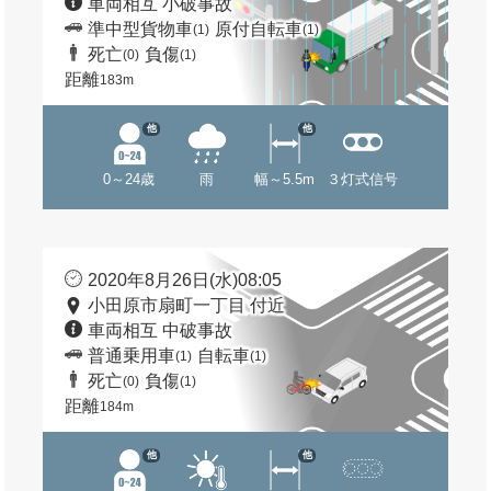
車両相互 小破事故
準中型貨物車
原付自転車
(1)
(1)
死亡
負傷
(0)
(1)
距離
183m
他
他
0～24歳
雨
幅～5.5m
３灯式信号
2020年8月26日(水)08:05
小田原市扇町一丁目 付近
車両相互 中破事故
普通乗用車
自転車
(1)
(1)
死亡
負傷
(0)
(1)
距離
184m
他
他