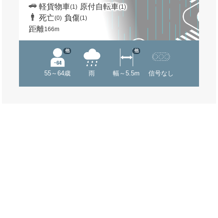
軽貨物車
原付自転車
(1)
(1)
死亡
負傷
(0)
(1)
距離
166m
他
他
55～64歳
雨
幅～5.5m
信号なし