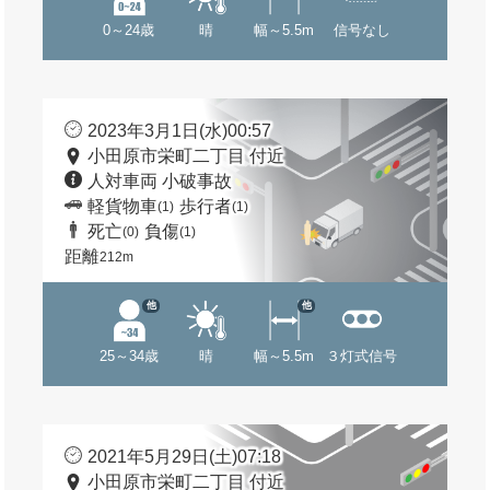
0～24歳
晴
幅～5.5m
信号なし
2023年3月1日(水)00:57
小田原市栄町二丁目 付近
人対車両 小破事故
軽貨物車
歩行者
(1)
(1)
死亡
負傷
(0)
(1)
距離
212m
他
他
25～34歳
晴
幅～5.5m
３灯式信号
2021年5月29日(土)07:18
小田原市栄町二丁目 付近