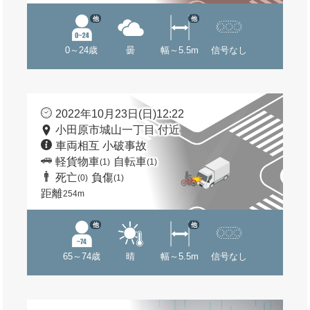
他
他
0～24歳
曇
幅～5.5m
信号なし
2022年10月23日(日)12:22
小田原市城山一丁目 付近
車両相互 小破事故
軽貨物車
自転車
(1)
(1)
死亡
負傷
(0)
(1)
距離
254m
他
他
65～74歳
晴
幅～5.5m
信号なし