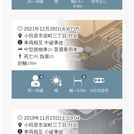
25～34歳
晴
幅5.5～
信号なし
9.0m
2021年12月28日(火)07:05
小田原市栄町三丁目 付近
車両相互 中破事故
中型貨物車
普通乗用車
(1)
(1)
死亡
負傷
(0)
(2)
距離
135m
他
他
35～44歳
晴
幅～5.5m
３灯式信号
2019年11月23日(土)19:04
小田原市栄町三丁目 付近
車両相互 小破事故