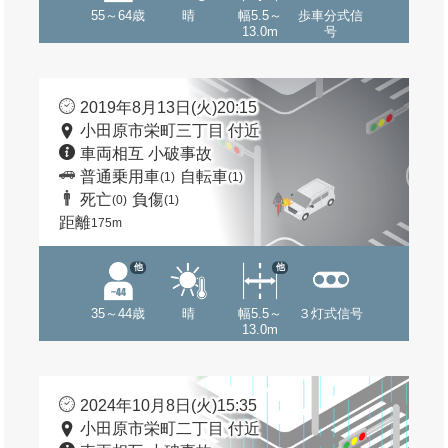
55～64歳
晴
幅5.5～
歩車分式信
13.0m
号
2019年8月13日(火)20:15
小田原市栄町三丁目 付近
車両相互 小破事故
普通乗用車
自転車
(1)
(1)
死亡
負傷
(0)
(1)
距離
175m
他
他
35～44歳
晴
幅5.5～
３灯式信号
13.0m
2024年10月8日(火)15:35
小田原市栄町二丁目 付近