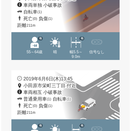
車両単独 小破事故
自転車
(1)
死亡
負傷
(0)
(1)
距離
211m
他
他
55～64歳
晴
幅5.5～
信号なし
9.0m
2019年6月6日(木)13:45
小田原市栄町三丁目 付近
車両相互 小破事故
普通乗用車
自転車
(1)
(1)
死亡
負傷
(0)
(1)
距離
211m
他
他