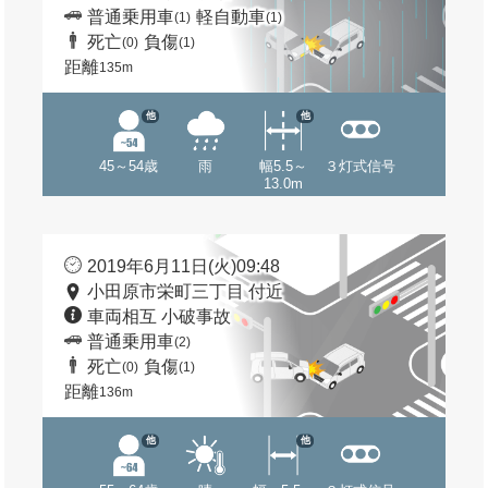
普通乗用車
軽自動車
(1)
(1)
死亡
負傷
(0)
(1)
距離
135m
他
他
45～54歳
雨
幅5.5～
３灯式信号
13.0m
2019年6月11日(火)09:48
小田原市栄町三丁目 付近
車両相互 小破事故
普通乗用車
(2)
死亡
負傷
(0)
(1)
距離
136m
他
他