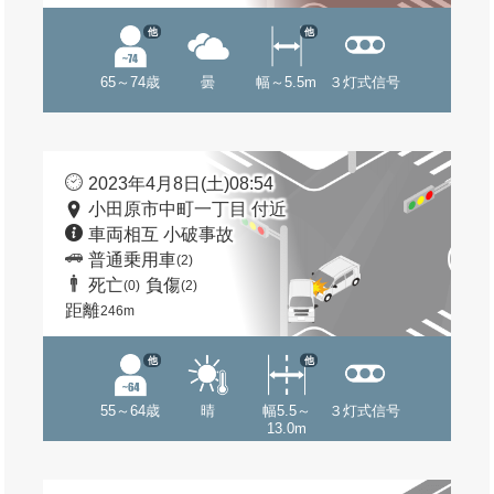
他
他
65～74歳
曇
幅～5.5m
３灯式信号
2023年4月8日(土)08:54
小田原市中町一丁目 付近
車両相互 小破事故
普通乗用車
(2)
死亡
負傷
(0)
(2)
距離
246m
他
他
55～64歳
晴
幅5.5～
３灯式信号
13.0m