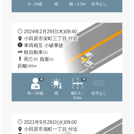
0～24歳
晴
幅～5.5m
信号なし
2024年2月29日(木)09:40
小田原市栄町三丁目 付近
車両相互 小破事故
軽自動車
(2)
死亡
負傷
(0)
(1)
距離
185m
他
他
45～54歳
晴
幅5.5～
信号なし
9.0m
2021年9月28日(火)09:00
小田原市扇町一丁目 付近