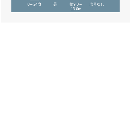
0～24歳
曇
幅9.0～
信号なし
13.0m