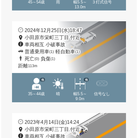
45～54歳
雨
幅5.5～
３灯式信号
13.0m
2024年12月25日(水)18:47
小田原市栄町三丁目 付近
車両相互 小破事故
普通乗用車
軽自動車
(1)
(1)
死亡
負傷
(0)
(1)
距離
113m
他
他
35～44歳
晴
幅5.5～
信号なし
9.0m
2023年4月14日(金)14:24
小田原市栄町三丁目 付近
車両相互 小破事故