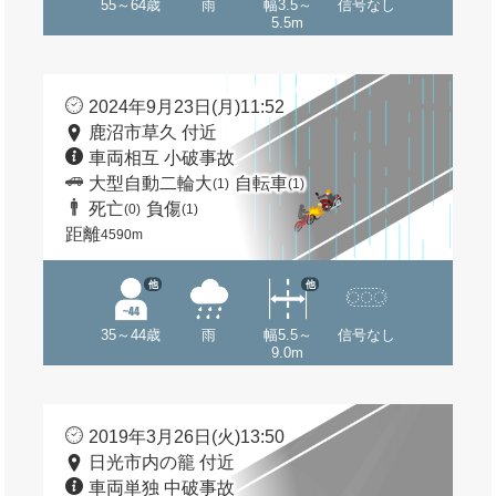
55～64歳
雨
幅3.5～
信号なし
5.5m
2024年9月23日(月)11:52
鹿沼市草久 付近
車両相互 小破事故
大型自動二輪大
自転車
(1)
(1)
死亡
負傷
(0)
(1)
距離
4590m
他
他
35～44歳
雨
幅5.5～
信号なし
9.0m
2019年3月26日(火)13:50
日光市内の籠 付近
車両単独 中破事故