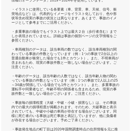
情報のオープンデータ」2019～2024年を使用しています。
・イラストに使用している各要素（車、背景、車、天候、信号、衝
突地点など）は、代表的なイメージをイラスト化しており、色や形
状等含め現実の事故の状況とは異なります。あくまで、事故のイメ
ージとして参考までにご活用ください。
・多重事故の場合でもイラスト上では最大２台（歩行者含む）まで
しか表現されていません。詳細は事故の個別ページの文字情報をご
参照ください。
・車両種別のデータは、該当車両の数ではなく、該当車両種別の関
わっている事故の件数となっています（例：1つの事故で2台以上の
普通自動車が衝突した場合でも1件とカウント）。また、不明車両が
含まれるため、現実の事故件数と一致しない場合がございます。ご
注意ください。
・年齢のデータは、該当年齢の人数ではなく、該当年齢人物の関わ
っている事故の件数となっています（例：1つの事故で2人以上の25
～34歳が関係している場合でも1件とカウント）。また、多重事故の
運転手や同乗者など、年齢不明の関係者も含まれるため、現実の事
故件数と一致しない場合がございます。ご注意ください。
・事故毎の損壊程度（大破・中破・小破・損害なし）は、その事故
内での最大の損壊程度が掲載されます。そのため、大破事故と表示
されていても、中破や小破の車両が存在する場合がございます。同
様に死亡者のいる事故は死亡事故と表記していますが、他に負傷者
が存在する場合がございます。予めご了承ください。
・事故発生地点の町丁目は2020年国勢調査時点の住所情報を元に推