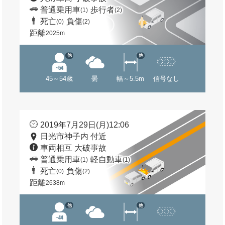
普通乗用車
歩行者
(1)
(2)
死亡
負傷
(0)
(2)
距離
2025m
他
他
45～54歳
曇
幅～5.5m
信号なし
2019年7月29日(月)12:06
日光市神子内 付近
車両相互 大破事故
普通乗用車
軽自動車
(1)
(1)
死亡
負傷
(0)
(2)
距離
2638m
他
他