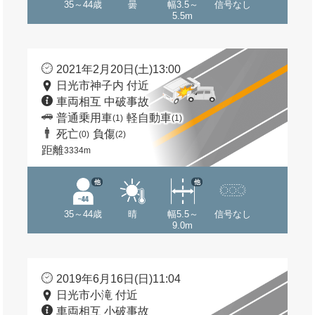
35～44歳
曇
幅3.5～
信号なし
5.5m
2021年2月20日(土)13:00
日光市神子内 付近
車両相互 中破事故
普通乗用車
軽自動車
(1)
(1)
死亡
負傷
(0)
(2)
距離
3334m
他
他
35～44歳
晴
幅5.5～
信号なし
9.0m
2019年6月16日(日)11:04
日光市小滝 付近
車両相互 小破事故