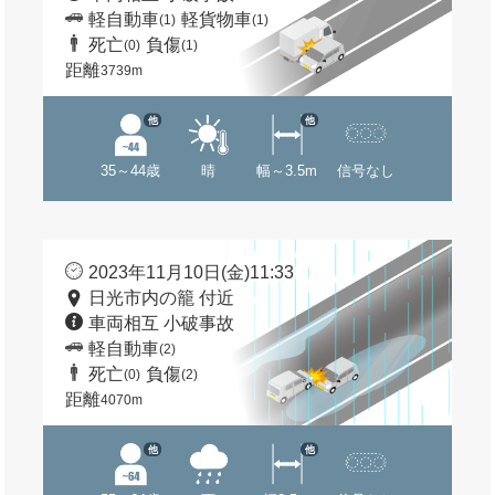
軽自動車
軽貨物車
(1)
(1)
死亡
負傷
(0)
(1)
距離
3739m
他
他
35～44歳
晴
幅～3.5m
信号なし
2023年11月10日(金)11:33
日光市内の籠 付近
車両相互 小破事故
軽自動車
(2)
死亡
負傷
(0)
(2)
距離
4070m
他
他