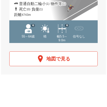
普通自動二輪小
物件等
(1)
(1)
死亡
負傷
(0)
(1)
距離
4743m
他
他
55～64歳
晴
幅5.5～
信号なし
9.0m
地図で見る