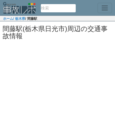
ホーム
/ 栃木県
/ 間藤駅
間藤駅(栃木県日光市)周辺の交通事
故情報