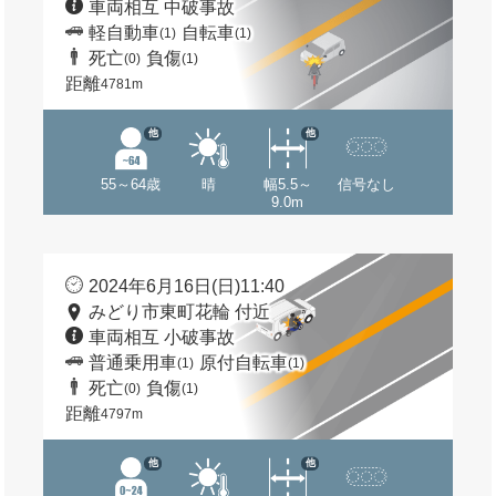
車両相互 中破事故
軽自動車
自転車
(1)
(1)
死亡
負傷
(0)
(1)
距離
4781m
他
他
55～64歳
晴
幅5.5～
信号なし
9.0m
2024年6月16日(日)11:40
みどり市東町花輪 付近
車両相互 小破事故
普通乗用車
原付自転車
(1)
(1)
死亡
負傷
(0)
(1)
距離
4797m
他
他