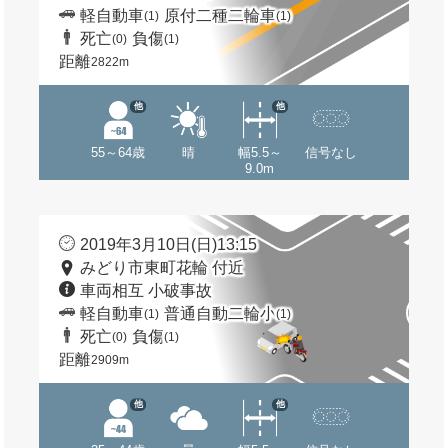
軽自動車
原付二種二輪車
(1)
(1)
死亡
負傷
(0)
(1)
距離
2822m
他
他
55～64歳
晴
幅5.5～
信号なし
9.0m
2019年3月10日(日)13:15
みどり市東町花輪 付近
車両相互 小破事故
軽自動車
普通自動二輪小
(1)
(1)
死亡
負傷
(0)
(1)
距離
2909m
他
他