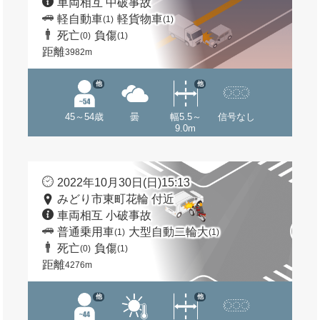
車両相互 中破事故
軽自動車
軽貨物車
(1)
(1)
死亡
負傷
(0)
(1)
距離
3982m
他
他
45～54歳
曇
幅5.5～
信号なし
9.0m
2022年10月30日(日)15:13
みどり市東町花輪 付近
車両相互 小破事故
普通乗用車
大型自動二輪大
(1)
(1)
死亡
負傷
(0)
(1)
距離
4276m
他
他