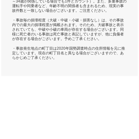
～34歳が関係している場合でも1件とカウント）。また、多重事故の
運転手や同乗者など、年齢不明の関係者も含まれるため、現実の事
故件数と一致しない場合がございます。ご注意ください。
・事故毎の損壊程度（大破・中破・小破・損害なし）は、その事故
内での最大の損壊程度が掲載されます。そのため、大破事故と表示
されていても、中破や小破の車両が存在する場合がございます。同
様に死亡者のいる事故は死亡事故と表記していますが、他に負傷者
が存在する場合がございます。予めご了承ください。
・事故発生地点の町丁目は2020年国勢調査時点の住所情報を元に推
定しています。現在の町丁目名と異なる場合がございますので、あ
らかじめご了承ください。