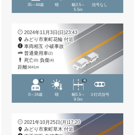
35～44歳
晴
幅3.5～
信号なし
5.5m
2024年11月3日(日)23:43
みどり市東町花輪 付近
車両相互 小破事故
普通乗用車
(2)
死亡
負傷
(0)
(4)
距離
3641m
他
他
0～24歳
晴
幅5.5～
３灯式信号
9.0m
2021年10月25日(月)17:20
みどり市東町草木 付近