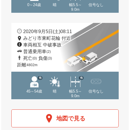
0～24歳
晴
幅5.5～
信号なし
9.0m
2020年9月5日(土)08:11
みどり市東町花輪 付近
車両相互 中破事故
普通乗用車
(2)
死亡
負傷
(0)
(3)
距離
4802m
他
他
45～54歳
晴
幅5.5～
信号なし
9.0m
地図で見る