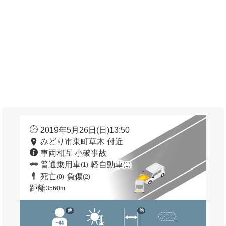
2019年5月26日(日)13:50
みどり市東町草木 付近
車両相互 小破事故
普通乗用車
軽自動車
(1)
(1)
死亡
負傷
(0)
(2)
距離
3560m
他
他