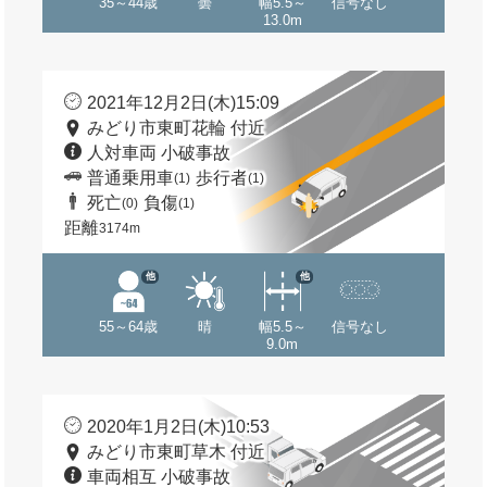
35～44歳
曇
幅5.5～
信号なし
13.0m
2021年12月2日(木)15:09
みどり市東町花輪 付近
人対車両 小破事故
普通乗用車
歩行者
(1)
(1)
死亡
負傷
(0)
(1)
距離
3174m
他
他
55～64歳
晴
幅5.5～
信号なし
9.0m
2020年1月2日(木)10:53
みどり市東町草木 付近
車両相互 小破事故