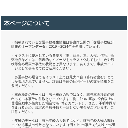
本ページについて
・掲載されている交通事故発生情報は警察庁公開の「交通事故統計
情報のオープンデータ」2019～2024年を使用しています。
・イラストに使用している各要素（車、背景、車、天候、信号、衝
突地点など）は、代表的なイメージをイラスト化しており、色や形
状等含め現実の事故の状況とは異なります。あくまで、事故のイメ
ージとして参考までにご活用ください。
・多重事故の場合でもイラスト上では最大２台（歩行者含む）まで
しか表現されていません。詳細は事故の個別ページの文字情報をご
参照ください。
・車両種別のデータは、該当車両の数ではなく、該当車両種別の関
わっている事故の件数となっています（例：1つの事故で2台以上の
普通自動車が衝突した場合でも1件とカウント）。また、不明車両が
含まれるため、現実の事故件数と一致しない場合がございます。ご
注意ください。
・年齢のデータは、該当年齢の人数ではなく、該当年齢人物の関わ
っている事故の件数となっています（例：1つの事故で2人以上の25