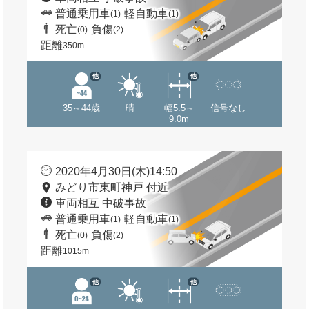
普通乗用車
軽自動車
(1)
(1)
死亡
負傷
(0)
(2)
距離
350m
他
他
35～44歳
晴
幅5.5～
信号なし
9.0m
2020年4月30日(木)14:50
みどり市東町神戸 付近
車両相互 中破事故
普通乗用車
軽自動車
(1)
(1)
死亡
負傷
(0)
(2)
距離
1015m
他
他