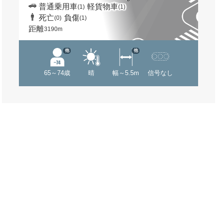
普通乗用車
軽貨物車
(1)
(1)
死亡
負傷
(0)
(1)
距離
3190m
他
他
65～74歳
晴
幅～5.5m
信号なし