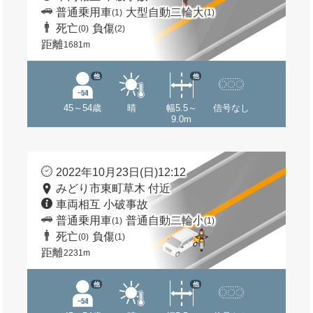
普通乗用車
大型自動二輪大
(1)
(1)
死亡
負傷
(0)
(2)
距離
1681m
他
他
45～54歳
晴
幅5.5～
信号なし
9.0m
2022年10月23日(日)12:12
みどり市東町草木 付近
車両相互 小破事故
普通乗用車
普通自動二輪小
(1)
(1)
死亡
負傷
(0)
(1)
距離
2231m
他
他