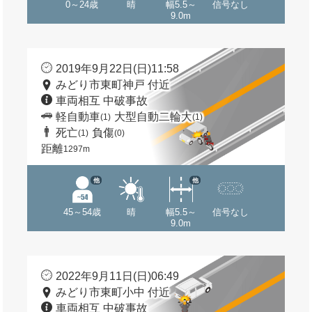
0～24歳
晴
幅5.5～
信号なし
9.0m
2019年9月22日(日)11:58
みどり市東町神戸 付近
車両相互 中破事故
軽自動車
大型自動二輪大
(1)
(1)
死亡
負傷
(1)
(0)
距離
1297m
他
他
45～54歳
晴
幅5.5～
信号なし
9.0m
2022年9月11日(日)06:49
みどり市東町小中 付近
車両相互 中破事故