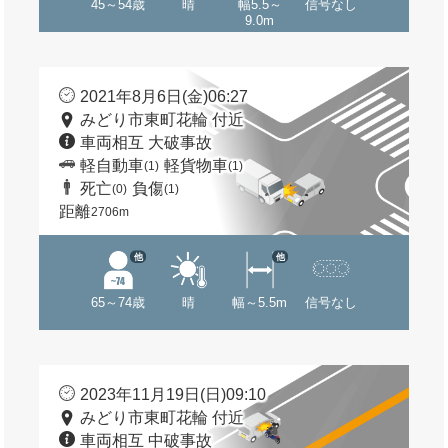
45～54歳
晴
幅5.5～
信号なし
9.0m
2021年8月6日(金)06:27
みどり市東町花輪 付近
車両相互 大破事故
軽自動車
軽貨物車
(1)
(1)
死亡
負傷
(0)
(1)
距離
2706m
他
他
65～74歳
晴
幅～5.5m
信号なし
2023年11月19日(日)09:10
みどり市東町花輪 付近
車両相互 中破事故