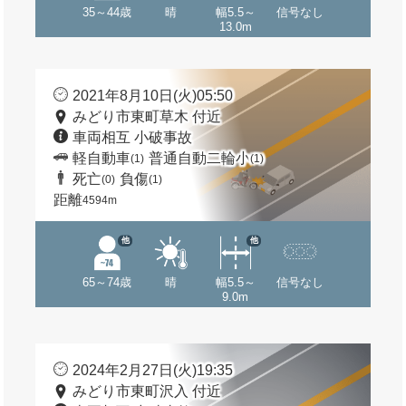
35～44歳
晴
幅5.5～
信号なし
13.0m
2021年8月10日(火)05:50
みどり市東町草木 付近
車両相互 小破事故
軽自動車
普通自動二輪小
(1)
(1)
死亡
負傷
(0)
(1)
距離
4594m
他
他
65～74歳
晴
幅5.5～
信号なし
9.0m
2024年2月27日(火)19:35
みどり市東町沢入 付近