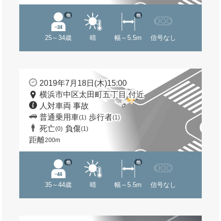
他
他
25～34歳
晴
幅～5.5m
信号なし
2019年7月18日(木)15:00
横浜市中区太田町五丁目 付近
人対車両 事故
普通乗用車
歩行者
(1)
(1)
死亡
負傷
(0)
(1)
距離
200m
他
他
35～44歳
晴
幅～5.5m
信号なし