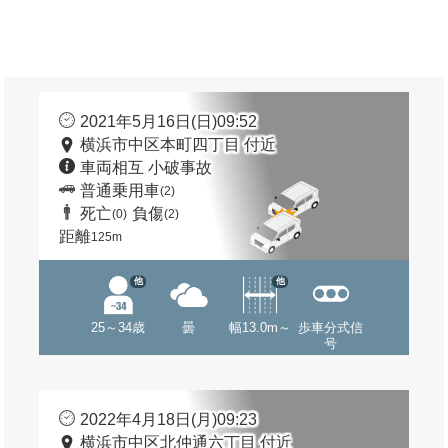
2021年5月16日(日)09:52
横浜市中区本町四丁目 付近
車両相互 小破事故
普通乗用車
(2)
死亡
負傷
(0)
(2)
距離
125m
他
他
25～34歳
曇
幅13.0m～
歩車分式信
号
2022年4月18日(月)09:23
横浜市中区北仲通六丁目 付近