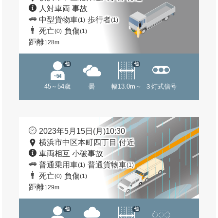
人対車両 事故
中型貨物車
歩行者
(1)
(1)
死亡
負傷
(0)
(1)
距離
128m
他
他
45～54歳
曇
幅13.0m～
３灯式信号
2023年5月15日(月)10:30
横浜市中区本町四丁目 付近
車両相互 小破事故
普通乗用車
普通貨物車
(1)
(1)
死亡
負傷
(0)
(1)
距離
129m
他
他