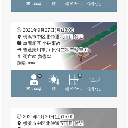
35～44歳
晴
幅19.5m～
信号なし
2021年9月27日(月)18:00
横浜市中区北仲通六丁目 付近
車両相互 小破事故
普通乗用車
原付二種二輪車
(1)
(1)
死亡
負傷
(0)
(1)
距離
109m
他
他
35～44歳
晴
幅19.5m～
信号なし
2021年1月30日(土)15:00
横浜市中区北仲通五丁目 付近