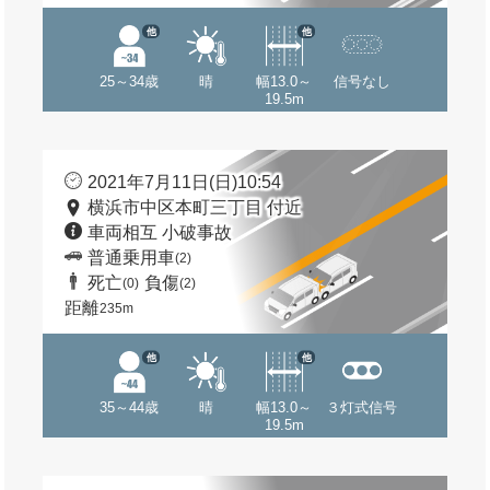
他
他
25～34歳
晴
幅13.0～
信号なし
19.5m
2021年7月11日(日)10:54
横浜市中区本町三丁目 付近
車両相互 小破事故
普通乗用車
(2)
死亡
負傷
(0)
(2)
距離
235m
他
他
35～44歳
晴
幅13.0～
３灯式信号
19.5m