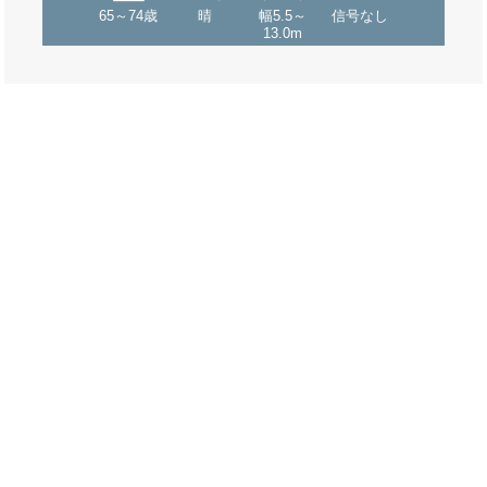
65～74歳
晴
幅5.5～
信号なし
13.0m