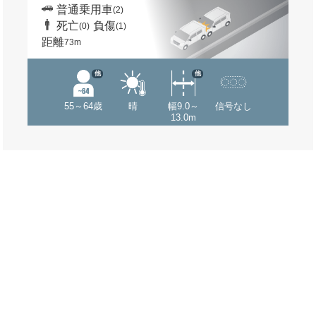
普通乗用車
(2)
死亡
負傷
(0)
(1)
距離
73m
他
他
55～64歳
晴
幅9.0～
信号なし
13.0m