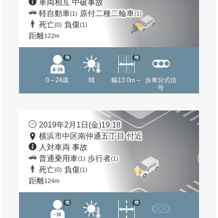
車両相互 中破事故
軽自動車
原付二種二輪車
(1)
(1)
死亡
負傷
(0)
(1)
距離
122m
他
他
0～24歳
晴
幅13.0m～
歩車分式信
号
2019年2月1日(金)19:18
横浜市中区南仲通五丁目 付近
人対車両 事故
普通乗用車
歩行者
(1)
(1)
死亡
負傷
(0)
(1)
距離
124m
他
他