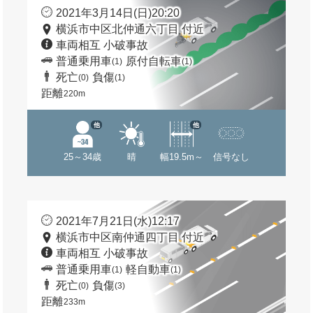
2021年3月14日(日)20:20
横浜市中区北仲通六丁目 付近
車両相互 小破事故
普通乗用車
原付自転車
(1)
(1)
死亡
負傷
(0)
(1)
距離
220m
他
他
25～34歳
晴
幅19.5m～
信号なし
2021年7月21日(水)12:17
横浜市中区南仲通四丁目 付近
車両相互 小破事故
普通乗用車
軽自動車
(1)
(1)
死亡
負傷
(0)
(3)
距離
233m