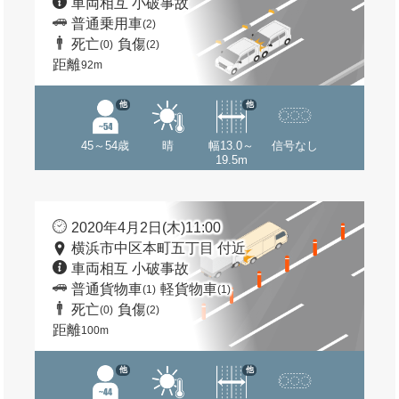
車両相互 小破事故
普通乗用車
(2)
死亡
負傷
(0)
(2)
距離
92m
他
他
45～54歳
晴
幅13.0～
信号なし
19.5m
2020年4月2日(木)11:00
横浜市中区本町五丁目 付近
車両相互 小破事故
普通貨物車
軽貨物車
(1)
(1)
死亡
負傷
(0)
(2)
距離
100m
他
他