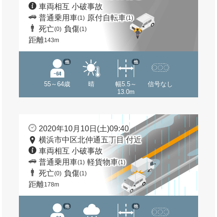
車両相互 小破事故
普通乗用車
原付自転車
(1)
(1)
死亡
負傷
(0)
(1)
距離
143m
他
他
55～64歳
晴
幅5.5～
信号なし
13.0m
2020年10月10日(土)09:40
横浜市中区北仲通五丁目 付近
車両相互 小破事故
普通乗用車
軽貨物車
(1)
(1)
死亡
負傷
(0)
(1)
距離
178m
他
他