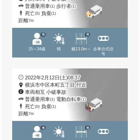
普通乗用車
歩行者
(1)
(1)
死亡
負傷
(0)
(1)
距離
7m
他
他
25～34歳
晴
幅13.0m～
歩車分式信
号
2022年2月12日(土)08:37
横浜市中区本町五丁目 付近
車両相互 小破事故
普通乗用車
電動自転車
(1)
(1)
死亡
負傷
(0)
(1)
距離
7m
他
他