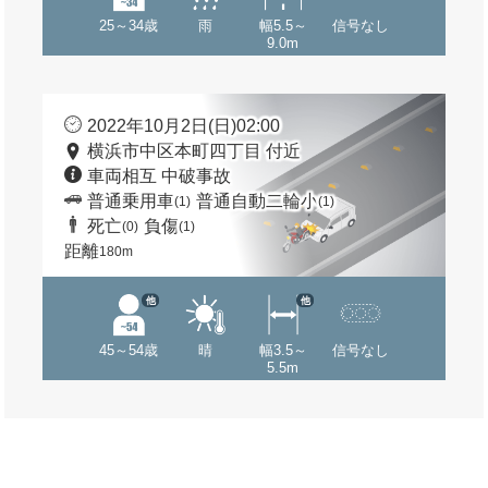
25～34歳
雨
幅5.5～
信号なし
9.0m
2022年10月2日(日)02:00
横浜市中区本町四丁目 付近
車両相互 中破事故
普通乗用車
普通自動二輪小
(1)
(1)
死亡
負傷
(0)
(1)
距離
180m
他
他
45～54歳
晴
幅3.5～
信号なし
5.5m