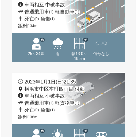
車両相互 中破事故
普通乗用車
軽自動車
(1)
(1)
死亡
負傷
(0)
(1)
距離
134m
他
他
25～34歳
雨
幅13.0～
信号なし
19.5m
2023年1月1日(日)21:35
横浜市中区本町四丁目 付近
車両相互 小破事故
普通乗用車
軽貨物車
(1)
(1)
死亡
負傷
(0)
(1)
距離
138m
他
他