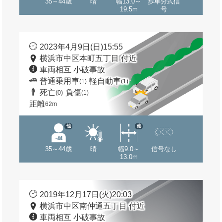
35～44歳
晴
幅13.0～
歩車分式信
19.5m
号
2023年4月9日(日)15:55
横浜市中区本町五丁目 付近
車両相互 小破事故
普通乗用車
軽自動車
(1)
(1)
死亡
負傷
(0)
(1)
距離
62m
他
他
35～44歳
晴
幅9.0～
信号なし
13.0m
2019年12月17日(火)20:03
横浜市中区南仲通五丁目 付近
車両相互 小破事故