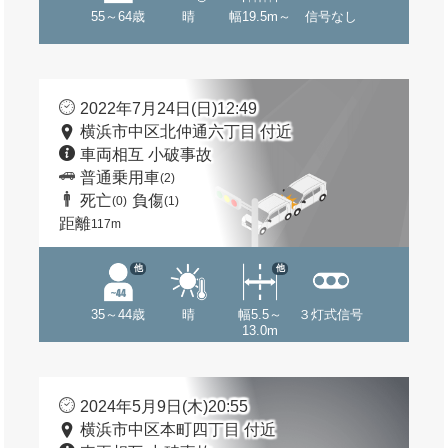
55～64歳
晴
幅19.5m～
信号なし
2022年7月24日(日)12:49
横浜市中区北仲通六丁目 付近
車両相互 小破事故
普通乗用車
(2)
死亡
負傷
(0)
(1)
距離
117m
他
他
35～44歳
晴
幅5.5～
３灯式信号
13.0m
2024年5月9日(木)20:55
横浜市中区本町四丁目 付近