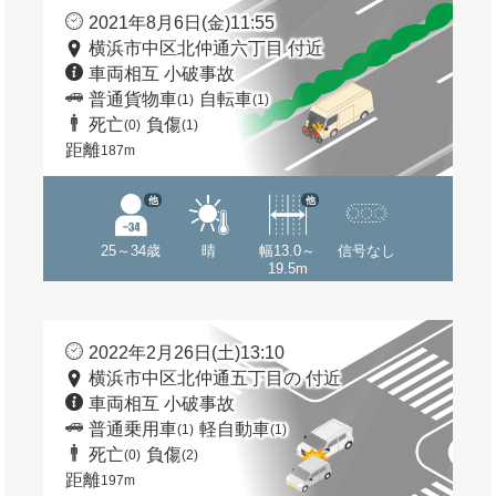
2021年8月6日(金)11:55
横浜市中区北仲通六丁目 付近
車両相互 小破事故
普通貨物車
自転車
(1)
(1)
死亡
負傷
(0)
(1)
距離
187m
他
他
25～34歳
晴
幅13.0～
信号なし
19.5m
2022年2月26日(土)13:10
横浜市中区北仲通五丁目の 付近
車両相互 小破事故
普通乗用車
軽自動車
(1)
(1)
死亡
負傷
(0)
(2)
距離
197m