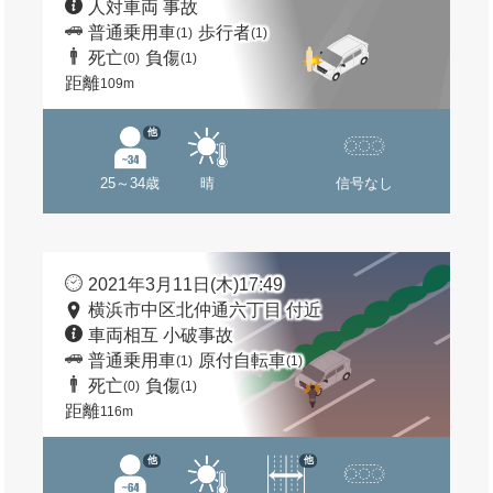
人対車両 事故
普通乗用車
歩行者
(1)
(1)
死亡
負傷
(0)
(1)
距離
109m
他
25～34歳
晴
信号なし
2021年3月11日(木)17:49
横浜市中区北仲通六丁目 付近
車両相互 小破事故
普通乗用車
原付自転車
(1)
(1)
死亡
負傷
(0)
(1)
距離
116m
他
他