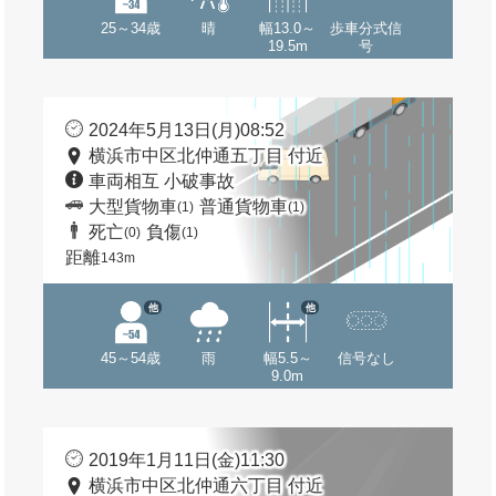
25～34歳
晴
幅13.0～
歩車分式信
19.5m
号
2024年5月13日(月)08:52
横浜市中区北仲通五丁目 付近
車両相互 小破事故
大型貨物車
普通貨物車
(1)
(1)
死亡
負傷
(0)
(1)
距離
143m
他
他
45～54歳
雨
幅5.5～
信号なし
9.0m
2019年1月11日(金)11:30
横浜市中区北仲通六丁目 付近