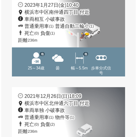
2023年1月27日(金)10:40
横浜市中区南仲通四丁目 付近
車両相互 小破事故
普通乗用車
普通自動二輪小
(1)
(1)
死亡
負傷
(0)
(1)
距離
236m
他
他
25～34歳
曇
幅～5.5m
歩車分式信
号
2021年12月26日(日)18:09
横浜市中区北仲通六丁目 付近
車両単独 小破事故
普通乗用車
物件等
(1)
(1)
死亡
負傷
(0)
(2)
距離
236m