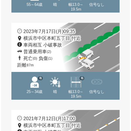
55～64歳
晴
幅13.0～
信号なし
19.5m
2023年7月17日(月)09:35
横浜市中区本町五丁目 付近
車両相互 小破事故
普通乗用車
(2)
死亡
負傷
(0)
(1)
距離
87m
他
他
25～34歳
晴
幅13.0～
信号なし
19.5m
2021年7月12日(月)17:00
横浜市中区本町五丁目 付近