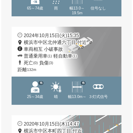
65～74歳
雨
幅13.0～
信号なし
19.5m
2024年10月15日(火)15:35
横浜市中区北仲通六丁目 付近
車両相互 小破事故
普通乗用車
軽自動車
(1)
(1)
死亡
負傷
(0)
(3)
距離
132m
他
他
25～34歳
晴
幅13.0m～
３灯式信号
2020年10月15日(木)14:47
横浜市中区本町四丁目 付近