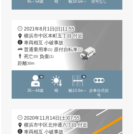
45～54歳
晴
幅19.5m～
信号なし
2021年8月1日(日)11:55
横浜市中区本町五丁目 付近
車両相互 小破事故
普通乗用車
原付自転車
(1)
(1)
死亡
負傷
(0)
(1)
距離
30m
他
他
35～44歳
晴
幅13.0m～
歩車分式信
号
2020年11月14日(土)07:55
横浜市中区北仲通六丁目 付近
車両相互 小破事故