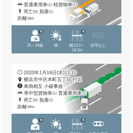
普通乗用車
軽貨物車
(1)
(1)
死亡
負傷
(0)
(1)
距離
38m
他
他
25～34歳
晴
幅13.0～
信号なし
19.5m
2020年1月16日(木)13:10
横浜市中区本町五丁目 付近
車両相互 小破事故
準中型貨物車
普通乗用車
(1)
(1)
死亡
負傷
(0)
(2)
距離
39m
他
他