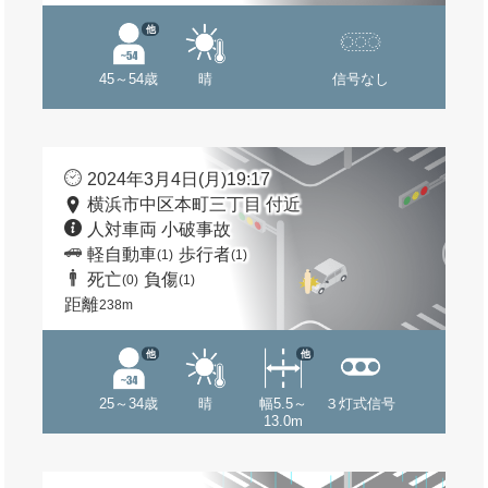
他
45～54歳
晴
信号なし
2024年3月4日(月)19:17
横浜市中区本町三丁目 付近
人対車両 小破事故
軽自動車
歩行者
(1)
(1)
死亡
負傷
(0)
(1)
距離
238m
他
他
25～34歳
晴
幅5.5～
３灯式信号
13.0m