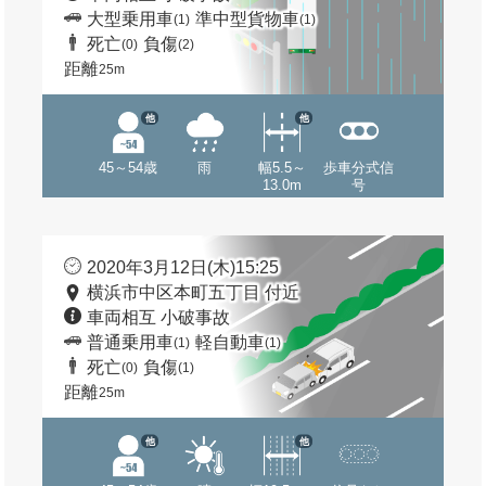
大型乗用車
準中型貨物車
(1)
(1)
死亡
負傷
(0)
(2)
距離
25m
他
他
45～54歳
雨
幅5.5～
歩車分式信
13.0m
号
2020年3月12日(木)15:25
横浜市中区本町五丁目 付近
車両相互 小破事故
普通乗用車
軽自動車
(1)
(1)
死亡
負傷
(0)
(1)
距離
25m
他
他