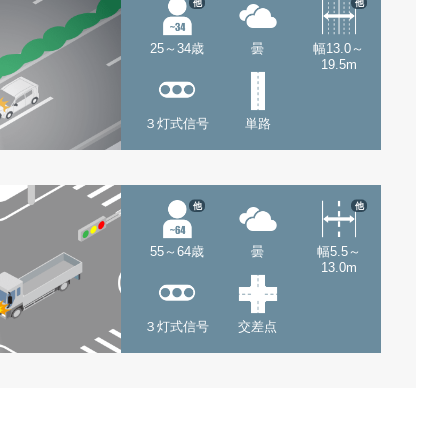
他
他
25～34歳
曇
幅13.0～
19.5m
３灯式信号
単路
他
他
55～64歳
曇
幅5.5～
13.0m
３灯式信号
交差点