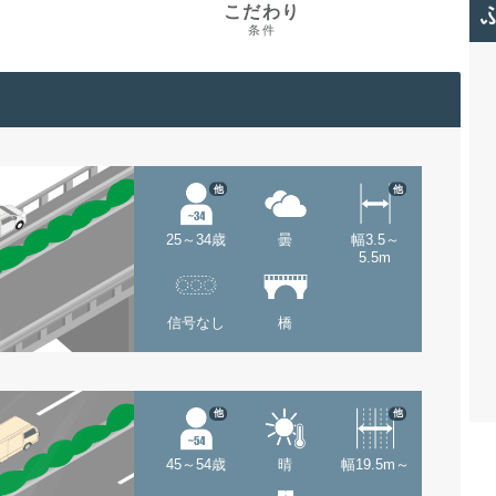
こだわり
条件
他
他
25～34歳
曇
幅3.5～
5.5m
信号なし
橋
他
他
45～54歳
晴
幅19.5m～