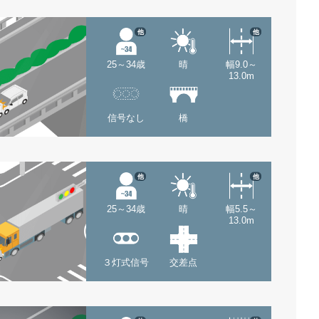
他
他
25～34歳
晴
幅9.0～
13.0m
信号なし
橋
他
他
25～34歳
晴
幅5.5～
13.0m
３灯式信号
交差点