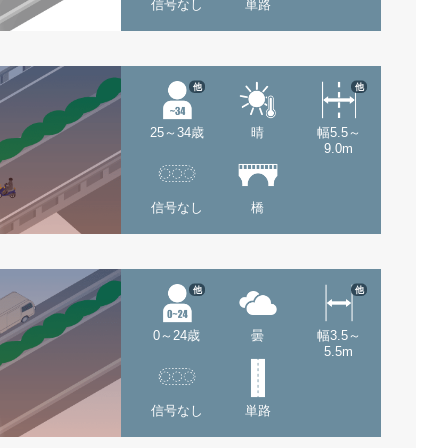
信号なし
単路
他
他
25～34歳
晴
幅5.5～
9.0m
信号なし
橋
他
他
0～24歳
曇
幅3.5～
5.5m
信号なし
単路