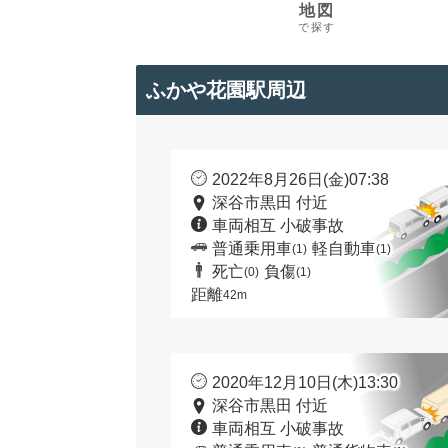
地図
で探す
ふかや花園駅周辺
2022年8月26日(金)07:38
深谷市黒田 付近
車両相互 小破事故
普通乗用車
軽自動車
(1)
(1)
死亡
負傷
(0)
(1)
距離
42m
2020年12月10日(木)13:30
深谷市黒田 付近
車両相互 小破事故