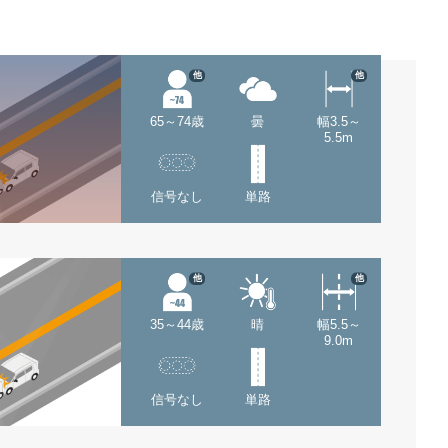
他
他
65～74歳
曇
幅3.5～
5.5m
信号なし
単路
他
他
35～44歳
晴
幅5.5～
9.0m
信号なし
単路