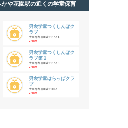
ふかや花園駅の近くの学童保育
男衾学童つくしんぼク
ラブ
大里郡寄居町富田67-14
2.6km
男衾学童つくしんぼク
ラブ第２
大里郡寄居町富田67-13
2.6km
男衾学童はらっぱクラ
ブ
大里郡寄居町富田10-1
2.6km