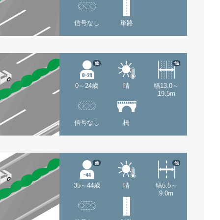
信号なし
単路
他
他
0～24歳
晴
幅13.0～
19.5m
信号なし
橋
他
他
35～44歳
晴
幅5.5～
9.0m