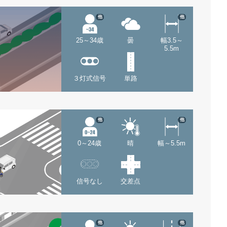
他
他
25～34歳
曇
幅3.5～
5.5m
３灯式信号
単路
他
他
0～24歳
晴
幅～5.5m
信号なし
交差点
他
他