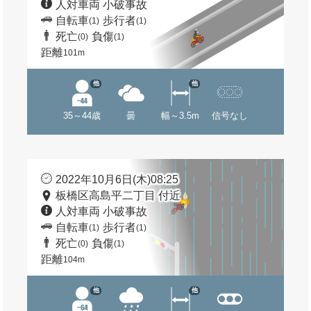
人対車両 小破事故
自転車
歩行者
(1)
(1)
死亡
負傷
(0)
(1)
距離
101m
他
他
35～44歳
曇
幅～3.5m
信号なし
2022年10月6日(木)08:25
板橋区高島平二丁目 付近
人対車両 小破事故
自転車
歩行者
(1)
(1)
死亡
負傷
(0)
(1)
距離
104m
他
他