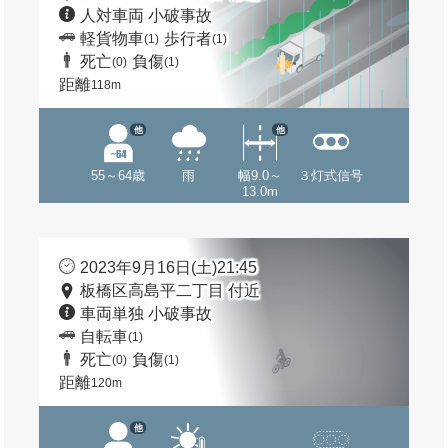
人対車両 小破事故
軽貨物車
歩行者
(1)
(1)
死亡
負傷
(0)
(1)
距離
118m
他
他
55～64歳
雨
幅9.0～
３灯式信号
13.0m
2023年9月16日(土)21:45
板橋区高島平二丁目 付近
車両単独 小破事故
自転車
(1)
死亡
負傷
(0)
(1)
距離
120m
他