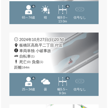
他
他
65～74歳
晴
幅9.0～
信号なし
13.0m
2024年10月27日(日)20:50
板橋区高島平二丁目 付近
車両単独 小破事故
自転車
(1)
死亡
負傷
(0)
(1)
距離
164m
他
他
25～34歳
曇
幅5.5～
信号なし
9.0m