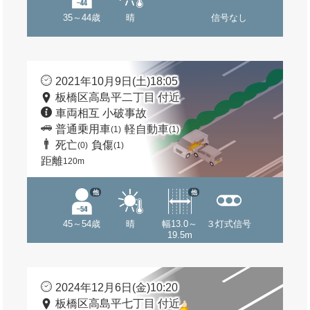
35～44歳
晴
信号なし
2021年10月9日(土)18:05
板橋区高島平二丁目 付近
車両相互 小破事故
普通乗用車
軽自動車
(1)
(1)
死亡
負傷
(0)
(1)
距離
120m
他
他
45～54歳
晴
幅13.0～
３灯式信号
19.5m
2024年12月6日(金)10:20
板橋区高島平七丁目 付近