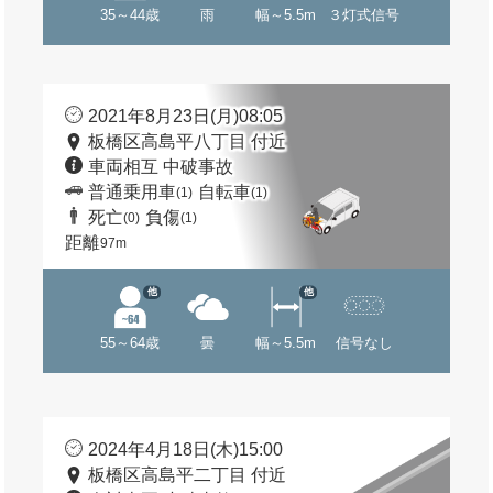
35～44歳
雨
幅～5.5m
３灯式信号
2021年8月23日(月)08:05
板橋区高島平八丁目 付近
車両相互 中破事故
普通乗用車
自転車
(1)
(1)
死亡
負傷
(0)
(1)
距離
97m
他
他
55～64歳
曇
幅～5.5m
信号なし
2024年4月18日(木)15:00
板橋区高島平二丁目 付近