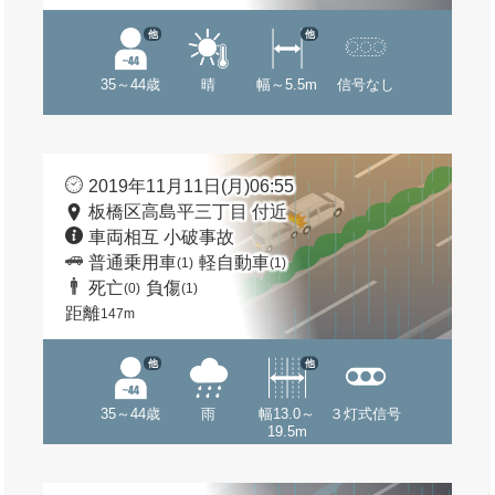
他
他
35～44歳
晴
幅～5.5m
信号なし
2019年11月11日(月)06:55
板橋区高島平三丁目 付近
車両相互 小破事故
普通乗用車
軽自動車
(1)
(1)
死亡
負傷
(0)
(1)
距離
147m
他
他
35～44歳
雨
幅13.0～
３灯式信号
19.5m