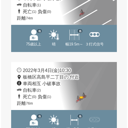
自転車
(1)
死亡
負傷
(1)
(0)
距離
74m
他
他
75歳以上
晴
幅19.5m～
３灯式信号
2022年3月4日(金)10:30
板橋区高島平二丁目の 付近
車両相互 小破事故
自転車
(2)
死亡
負傷
(0)
(1)
距離
76m
他
他