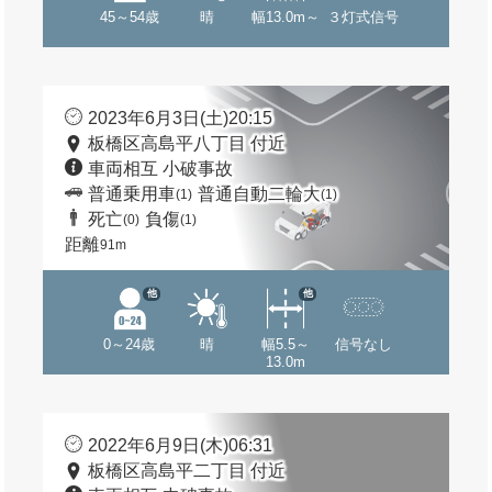
45～54歳
晴
幅13.0m～
３灯式信号
2023年6月3日(土)20:15
板橋区高島平八丁目 付近
車両相互 小破事故
普通乗用車
普通自動二輪大
(1)
(1)
死亡
負傷
(0)
(1)
距離
91m
他
他
0～24歳
晴
幅5.5～
信号なし
13.0m
2022年6月9日(木)06:31
板橋区高島平二丁目 付近