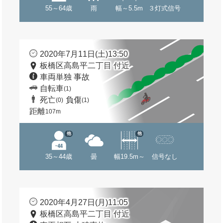
55～64歳
雨
幅～5.5m
３灯式信号
2020年7月11日(土)13:50
板橋区高島平二丁目 付近
車両単独 事故
自転車
(1)
死亡
負傷
(0)
(1)
距離
107m
他
他
35～44歳
曇
幅19.5m～
信号なし
2020年4月27日(月)11:05
板橋区高島平二丁目 付近