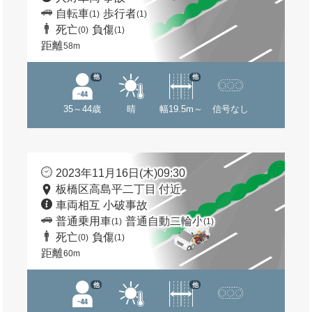
自転車
歩行者
(1)
(1)
死亡
負傷
(0)
(1)
距離
58m
他
他
35～44歳
晴
幅19.5m～
信号なし
2023年11月16日(木)09:30
板橋区高島平二丁目 付近
車両相互 小破事故
普通乗用車
普通自動二輪小
(1)
(1)
死亡
負傷
(0)
(1)
距離
60m
他
他