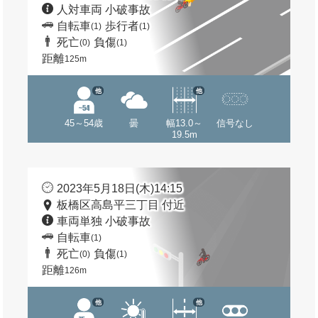
人対車両 小破事故
自転車
歩行者
(1)
(1)
死亡
負傷
(0)
(1)
距離
125m
他
他
45～54歳
曇
幅13.0～
信号なし
19.5m
2023年5月18日(木)14:15
板橋区高島平三丁目 付近
車両単独 小破事故
自転車
(1)
死亡
負傷
(0)
(1)
距離
126m
他
他