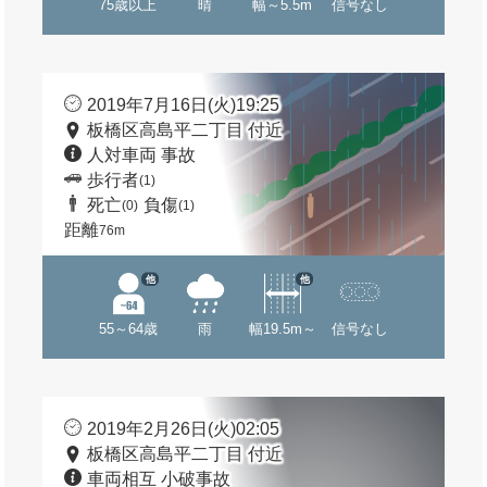
75歳以上
晴
幅～5.5m
信号なし
2019年7月16日(火)19:25
板橋区高島平二丁目 付近
人対車両 事故
歩行者
(1)
死亡
負傷
(0)
(1)
距離
76m
他
他
55～64歳
雨
幅19.5m～
信号なし
2019年2月26日(火)02:05
板橋区高島平二丁目 付近
車両相互 小破事故