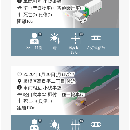
車両相互 小破事故
準中型貨物車
普通乗用車
(1)
(1)
死亡
負傷
(0)
(3)
距離
108m
他
他
35～44歳
晴
幅5.5～
３灯式信号
13.0m
2020年1月20日(月)17:47
板橋区高島平二丁目 付近
車両相互 小破事故
軽自動車
原付二種二輪車
(1)
(1)
死亡
負傷
(0)
(1)
距離
110m
他
他