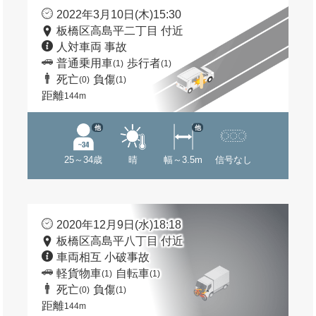
2022年3月10日(木)15:30
板橋区高島平二丁目 付近
人対車両 事故
普通乗用車
歩行者
(1)
(1)
死亡
負傷
(0)
(1)
距離
144m
他
他
25～34歳
晴
幅～3.5m
信号なし
2020年12月9日(水)18:18
板橋区高島平八丁目 付近
車両相互 小破事故
軽貨物車
自転車
(1)
(1)
死亡
負傷
(0)
(1)
距離
144m