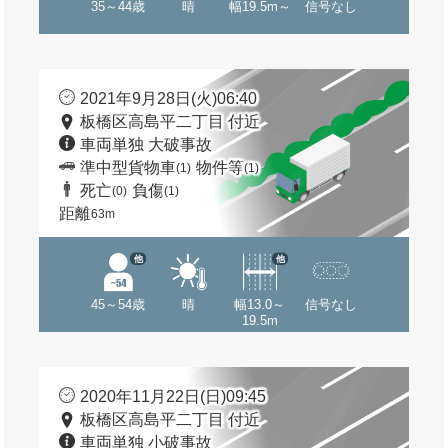
35～44歳
晴
幅19.5m～
信号なし
2021年9月28日(火)06:40
板橋区高島平二丁目 付近
車両単独 大破事故
準中型貨物車
物件等
(1)
(1)
死亡
負傷
(0)
(1)
距離
63m
他
他
45～54歳
晴
幅13.0～
信号なし
19.5m
2020年11月22日(日)09:45
板橋区高島平二丁目 付近
車両単独 小破事故