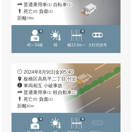
普通乗用車
自転車
(1)
(1)
死亡
負傷
(0)
(1)
距離
79m
他
他
45～54歳
晴
幅13.0m～
３灯式信号
2024年8月9日(金)05:40
板橋区高島平二丁目 付近
車両相互 小破事故
普通乗用車
軽自動車
(1)
(1)
死亡
負傷
(0)
(1)
距離
82m
他
他