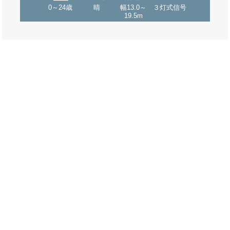
0～24歳
晴
幅13.0～
３灯式信号
19.5m