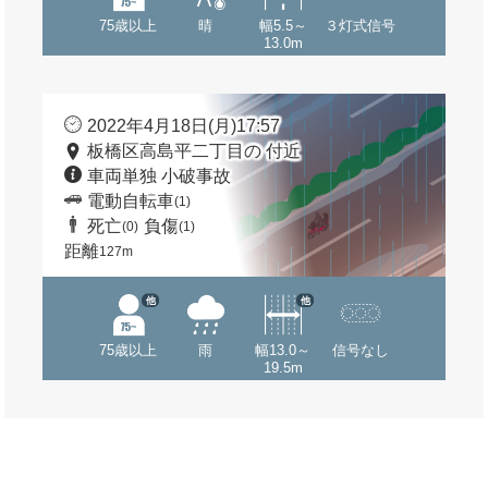
75歳以上
晴
幅5.5～
３灯式信号
13.0m
2022年4月18日(月)17:57
板橋区高島平二丁目の 付近
車両単独 小破事故
電動自転車
(1)
死亡
負傷
(0)
(1)
距離
127m
他
他
75歳以上
雨
幅13.0～
信号なし
19.5m