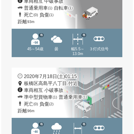
車両相互 中破事故
普通乗用車
自転車
(1)
(1)
死亡
負傷
(0)
(1)
距離
93m
他
他
45～54歳
曇
幅5.5～
３灯式信号
13.0m
2020年7月18日(土)01:15
板橋区高島平八丁目 付近
車両相互 小破事故
準中型貨物車
普通乗用車
(1)
(1)
死亡
負傷
(0)
(2)
距離
96m
他
他