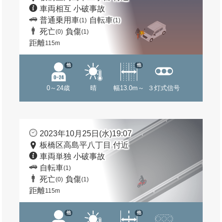
車両相互 小破事故
普通乗用車
自転車
(1)
(1)
死亡
負傷
(0)
(1)
距離
115m
他
他
0～24歳
晴
幅13.0m～
３灯式信号
2023年10月25日(水)19:07
板橋区高島平八丁目 付近
車両単独 小破事故
自転車
(1)
死亡
負傷
(0)
(1)
距離
115m
他
他