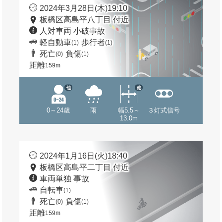
2024年3月28日(木)19:10
板橋区高島平八丁目 付近
人対車両 小破事故
軽自動車
歩行者
(1)
(1)
死亡
負傷
(0)
(1)
距離
159m
他
他
0～24歳
雨
幅5.5～
３灯式信号
13.0m
2024年1月16日(火)18:40
板橋区高島平二丁目 付近
車両単独 事故
自転車
(1)
死亡
負傷
(0)
(1)
距離
159m