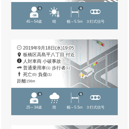
他
他
45～54歳
晴
幅～5.5m
３灯式信号
2019年9月18日(水)19:05
板橋区高島平八丁目 付近
人対車両 小破事故
普通乗用車
歩行者
(1)
(1)
死亡
負傷
(0)
(1)
距離
156m
他
他
25～34歳
雨
幅～5.5m
３灯式信号