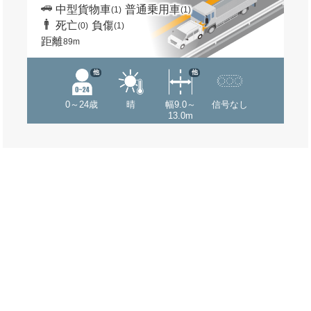
中型貨物車
普通乗用車
(1)
(1)
死亡
負傷
(0)
(1)
距離
89m
他
他
0～24歳
晴
幅9.0～
信号なし
13.0m