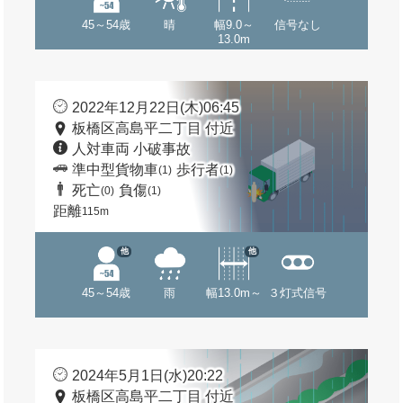
45～54歳
晴
幅9.0～
信号なし
13.0m
2022年12月22日(木)06:45
板橋区高島平二丁目 付近
人対車両 小破事故
準中型貨物車
歩行者
(1)
(1)
死亡
負傷
(0)
(1)
距離
115m
他
他
45～54歳
雨
幅13.0m～
３灯式信号
2024年5月1日(水)20:22
板橋区高島平二丁目 付近