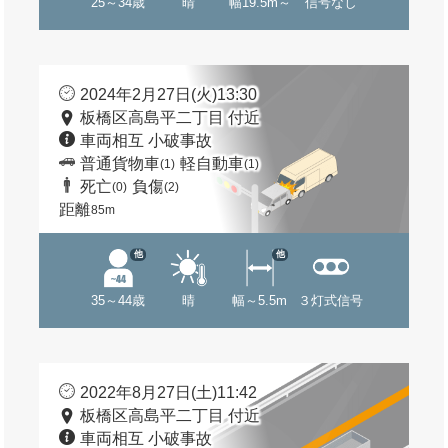
25～34歳
晴
幅19.5m～
信号なし
2024年2月27日(火)13:30
板橋区高島平二丁目 付近
車両相互 小破事故
普通貨物車
軽自動車
(1)
(1)
死亡
負傷
(0)
(2)
距離
85m
他
他
35～44歳
晴
幅～5.5m
３灯式信号
2022年8月27日(土)11:42
板橋区高島平二丁目 付近
車両相互 小破事故