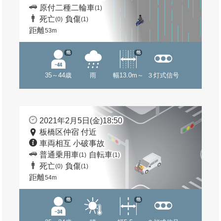
原付二種二輪車
(1)
死亡
負傷
(0)
(1)
距離
53m
他
他
35～44歳
雨
幅13.0m～
３灯式信号
2021年2月5日(金)18:50
板橋区仲宿 付近
車両相互 小破事故
普通乗用車
自転車
(1)
(1)
死亡
負傷
(0)
(1)
距離
54m
他
他