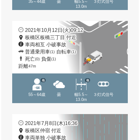
35～44歳
曇
幅5.5～
３灯式信号
13.0m
2021年10月12日(火)09:12
板橋区板橋三丁目 付近
車両相互 小破事故
普通乗用車
自転車
(1)
(1)
死亡
負傷
(0)
(1)
距離
47m
他
他
55～64歳
曇
幅5.5～
３灯式信号
13.0m
2021年7月8日(木)16:36
板橋区仲宿 付近
車両単独 小破事故