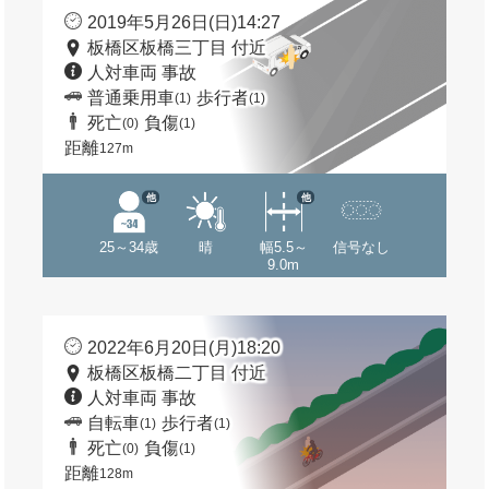
2019年5月26日(日)14:27
板橋区板橋三丁目 付近
人対車両 事故
普通乗用車
歩行者
(1)
(1)
死亡
負傷
(0)
(1)
距離
127m
他
他
25～34歳
晴
幅5.5～
信号なし
9.0m
2022年6月20日(月)18:20
板橋区板橋二丁目 付近
人対車両 事故
自転車
歩行者
(1)
(1)
死亡
負傷
(0)
(1)
距離
128m