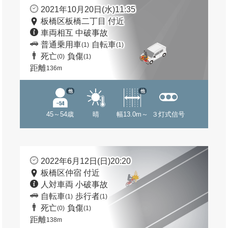
2021年10月20日(水)11:35
板橋区板橋二丁目 付近
車両相互 中破事故
普通乗用車
自転車
(1)
(1)
死亡
負傷
(0)
(1)
距離
136m
他
他
45～54歳
晴
幅13.0m～
３灯式信号
2022年6月12日(日)20:20
板橋区仲宿 付近
人対車両 小破事故
自転車
歩行者
(1)
(1)
死亡
負傷
(0)
(1)
距離
138m