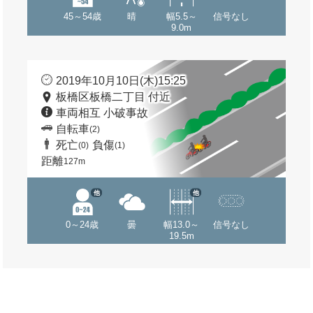
45～54歳
晴
幅5.5～
信号なし
9.0m
2019年10月10日(木)15:25
板橋区板橋二丁目 付近
車両相互 小破事故
自転車
(2)
死亡
負傷
(0)
(1)
距離
127m
他
他
0～24歳
曇
幅13.0～
信号なし
19.5m