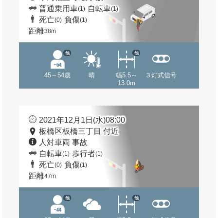
普通乗用車
自転車
(1)
(1)
死亡
負傷
(0)
(1)
距離
38m
他
他
45～54歳
晴
幅5.5～
３灯式信号
13.0m
2021年12月1日(水)08:00
板橋区板橋三丁目 付近
人対車両 事故
自転車
歩行者
(1)
(1)
死亡
負傷
(0)
(1)
距離
47m
他
他