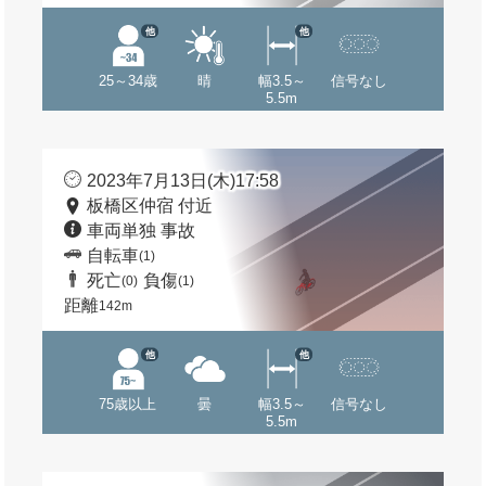
他
他
25～34歳
晴
幅3.5～
信号なし
5.5m
2023年7月13日(木)17:58
板橋区仲宿 付近
車両単独 事故
自転車
(1)
死亡
負傷
(0)
(1)
距離
142m
他
他
75歳以上
曇
幅3.5～
信号なし
5.5m