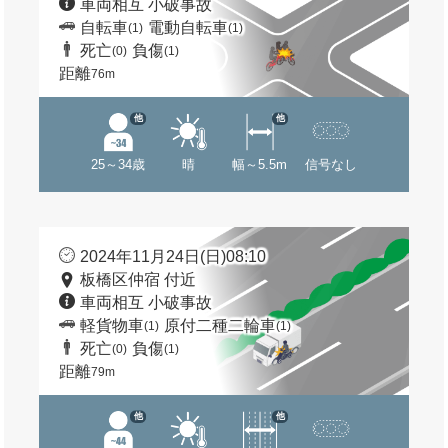
車両相互 小破事故
自転車
電動自転車
(1)
(1)
死亡
負傷
(0)
(1)
距離
76m
他
他
25～34歳
晴
幅～5.5m
信号なし
2024年11月24日(日)08:10
板橋区仲宿 付近
車両相互 小破事故
軽貨物車
原付二種二輪車
(1)
(1)
死亡
負傷
(0)
(1)
距離
79m
他
他