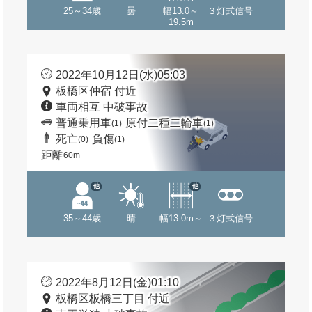
25～34歳
曇
幅13.0～
３灯式信号
19.5m
2022年10月12日(水)05:03
板橋区仲宿 付近
車両相互 中破事故
普通乗用車
原付二種二輪車
(1)
(1)
死亡
負傷
(0)
(1)
距離
60m
他
他
35～44歳
晴
幅13.0m～
３灯式信号
2022年8月12日(金)01:10
板橋区板橋三丁目 付近