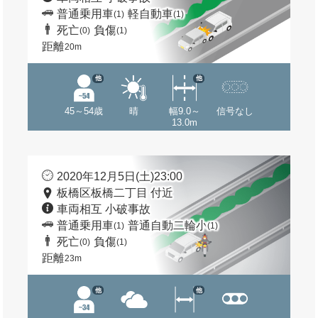
普通乗用車
軽自動車
(1)
(1)
死亡
負傷
(0)
(1)
距離
20m
他
他
45～54歳
晴
幅9.0～
信号なし
13.0m
2020年12月5日(土)23:00
板橋区板橋二丁目 付近
車両相互 小破事故
普通乗用車
普通自動二輪小
(1)
(1)
死亡
負傷
(0)
(1)
距離
23m
他
他