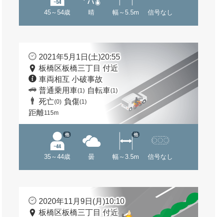
45～54歳
晴
幅～5.5m
信号なし
2021年5月1日(土)20:55
板橋区板橋三丁目 付近
車両相互 小破事故
普通乗用車
自転車
(1)
(1)
死亡
負傷
(0)
(1)
距離
115m
他
他
35～44歳
曇
幅～3.5m
信号なし
2020年11月9日(月)10:10
板橋区板橋三丁目 付近