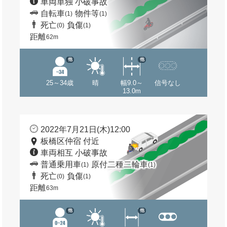
車両単独 小破事故
自転車
物件等
(1)
(1)
死亡
負傷
(0)
(1)
距離
62m
他
他
25～34歳
晴
幅9.0～
信号なし
13.0m
2022年7月21日(木)12:00
板橋区仲宿 付近
車両相互 小破事故
普通乗用車
原付二種二輪車
(1)
(1)
死亡
負傷
(0)
(1)
距離
63m
他
他