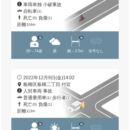
車両単独 小破事故
自転車
(1)
死亡
負傷
(0)
(1)
距離
104m
他
他
65～74歳
曇
幅～3.5m
信号なし
2022年12月9日(金)14:02
板橋区板橋二丁目 付近
人対車両 事故
普通乗用車
歩行者
(1)
(1)
死亡
負傷
(0)
(1)
距離
113m
他
他