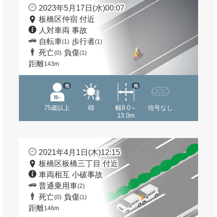
2023年5月17日(水)00:07
板橋区仲宿 付近
人対車両 事故
自転車
歩行者
(1)
(1)
死亡
負傷
(0)
(1)
距離
143m
他
他
75歳以上
晴
幅9.0～
信号なし
13.0m
2021年4月1日(木)12:15
板橋区板橋三丁目 付近
車両相互 小破事故
普通乗用車
(2)
死亡
負傷
(0)
(1)
距離
146m