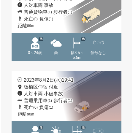
人対車両 事故
普通貨物車
歩行者
(1)
(1)
死亡
負傷
(0)
(1)
距離
89m
他
他
0～24歳
曇
幅3.5～
信号なし
5.5m
2023年8月2日(水)19:41
板橋区仲宿 付近
人対車両 小破事故
普通乗用車
歩行者
(1)
(1)
死亡
負傷
(0)
(1)
距離
90m
他
他