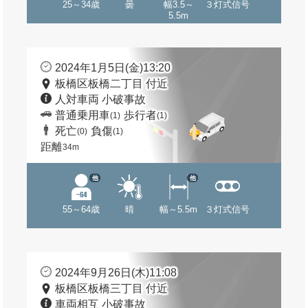
25～34歳
曇
幅3.5～
３灯式信号
5.5m
2024年1月5日(金)13:20
板橋区板橋二丁目 付近
人対車両 小破事故
普通乗用車
歩行者
(1)
(1)
死亡
負傷
(0)
(1)
距離
34m
他
他
55～64歳
晴
幅～5.5m
３灯式信号
2024年9月26日(木)11:08
板橋区板橋三丁目 付近
車両相互 小破事故