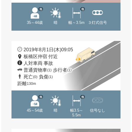
他
他
35～44歳
晴
幅～3.5m
３灯式信号
2019年8月1日(木)09:05
板橋区仲宿 付近
人対車両 事故
普通貨物車
歩行者
(1)
(1)
死亡
負傷
(0)
(1)
距離
130m
他
他
45～54歳
晴
幅3.5～
信号なし
5.5m