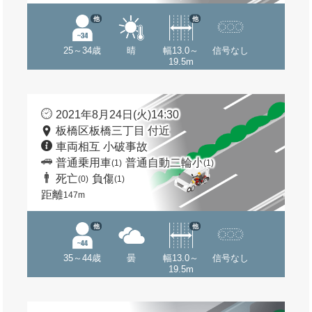
他
他
25～34歳
晴
幅13.0～
信号なし
19.5m
2021年8月24日(火)14:30
板橋区板橋三丁目 付近
車両相互 小破事故
普通乗用車
普通自動二輪小
(1)
(1)
死亡
負傷
(0)
(1)
距離
147m
他
他
35～44歳
曇
幅13.0～
信号なし
19.5m