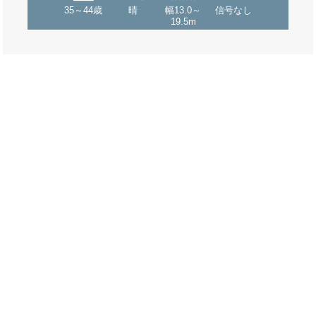
35～44歳
晴
幅13.0～
信号なし
19.5m