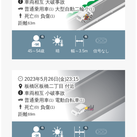
車両相互 大破事故
普通乗用車
大型自動二輪小
(1)
(1)
死亡
負傷
(0)
(1)
距離
63m
他
他
45～54歳
晴
幅～3.5m
信号なし
2023年5月26日(金)23:15
板橋区板橋二丁目 付近
車両相互 小破事故
普通乗用車
電動自転車
(1)
(1)
死亡
負傷
(0)
(1)
距離
69m
他
他