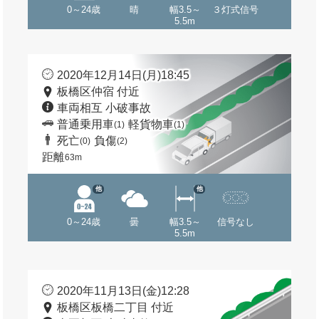
0～24歳
晴
幅3.5～
３灯式信号
5.5m
2020年12月14日(月)18:45
板橋区仲宿 付近
車両相互 小破事故
普通乗用車
軽貨物車
(1)
(1)
死亡
負傷
(0)
(2)
距離
63m
他
他
0～24歳
曇
幅3.5～
信号なし
5.5m
2020年11月13日(金)12:28
板橋区板橋二丁目 付近