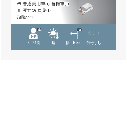
普通乗用車
自転車
(1)
(1)
死亡
負傷
(0)
(1)
距離
56m
他
他
0～24歳
晴
幅～5.5m
信号なし