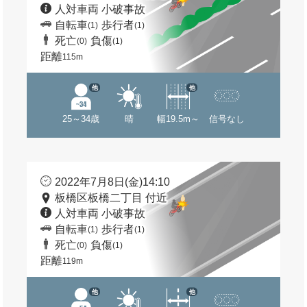
人対車両 小破事故
自転車
歩行者
(1)
(1)
死亡
負傷
(0)
(1)
距離
115m
他
他
25～34歳
晴
幅19.5m～
信号なし
2022年7月8日(金)14:10
板橋区板橋二丁目 付近
人対車両 小破事故
自転車
歩行者
(1)
(1)
死亡
負傷
(0)
(1)
距離
119m
他
他