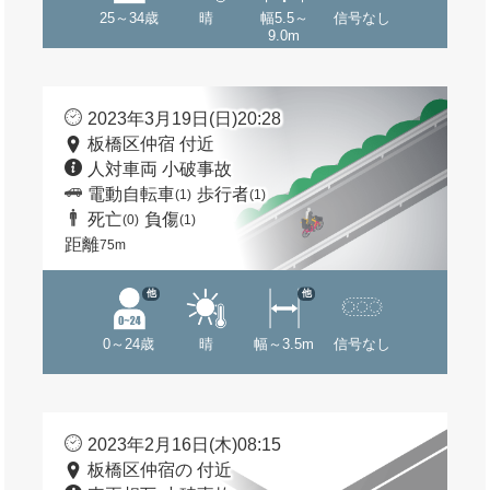
25～34歳
晴
幅5.5～
信号なし
9.0m
2023年3月19日(日)20:28
板橋区仲宿 付近
人対車両 小破事故
電動自転車
歩行者
(1)
(1)
死亡
負傷
(0)
(1)
距離
75m
他
他
0～24歳
晴
幅～3.5m
信号なし
2023年2月16日(木)08:15
板橋区仲宿の 付近