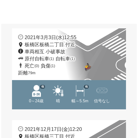
2021年3月3日(水)12:55
板橋区板橋二丁目 付近
車両相互 小破事故
原付自転車
自転車
(1)
(1)
死亡
負傷
(0)
(1)
距離
79m
他
他
0～24歳
晴
幅～5.5m
信号なし
2021年12月17日(金)12:20
板橋区板橋三丁目 付近