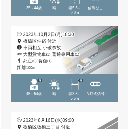
35～44歳
晴
幅5.5～
信号なし
9.0m
2023年10月2日(月)18:30
板橋区仲宿 付近
車両相互 小破事故
大型貨物車
普通乗用車
(1)
(1)
死亡
負傷
(0)
(1)
距離
100m
他
他
45～54歳
晴
幅3.5～
３灯式信号
5.5m
2023年8月16日(水)09:00
板橋区板橋三丁目 付近