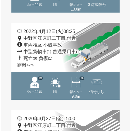
35～44歳
晴
幅5.5～
３灯式信号
13.0m
2022年4月12日(火)08:25
中野区江原町二丁目 付近
車両相互 小破事故
中型貨物車
普通乗用車
(1)
(1)
死亡
負傷
(0)
(1)
距離
42m
他
他
35～44歳
晴
幅5.5～
信号なし
9.0m
2020年3月27日(金)15:00
中野区江原町二丁目 付近