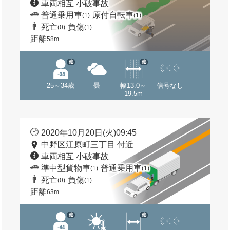
車両相互 小破事故
普通乗用車
原付自転車
(1)
(1)
死亡
負傷
(0)
(1)
距離
58m
他
他
25～34歳
曇
幅13.0～
信号なし
19.5m
2020年10月20日(火)09:45
中野区江原町三丁目 付近
車両相互 小破事故
準中型貨物車
普通乗用車
(1)
(1)
死亡
負傷
(0)
(1)
距離
63m
他
他