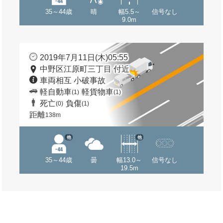
35～44歳
晴
幅5.5～
信号なし
9.0m
2019年7月11日(木)05:55
中野区江原町三丁目 付近
車両相互 小破事故
軽自動車
軽貨物車
(1)
(1)
死亡
負傷
(0)
(1)
距離
138m
他
他
35～44歳
曇
幅13.0～
信号なし
19.5m