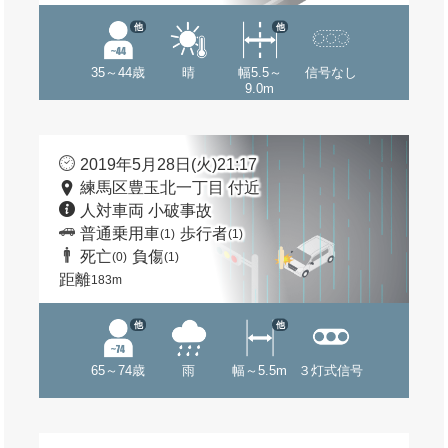
他
他
35～44歳
晴
幅5.5～
信号なし
9.0m
2019年5月28日(火)21:17
練馬区豊玉北一丁目 付近
人対車両 小破事故
普通乗用車
歩行者
(1)
(1)
死亡
負傷
(0)
(1)
距離
183m
他
他
65～74歳
雨
幅～5.5m
３灯式信号