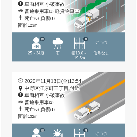
車両相互 小破事故
普通乗用車
軽貨物車
(1)
(1)
死亡
負傷
(0)
(1)
距離
123m
他
他
25～34歳
雨
幅13.0～
信号なし
19.5m
2020年11月13日(金)13:54
中野区江原町三丁目 付近
車両相互 小破事故
普通乗用車
(2)
死亡
負傷
(0)
(1)
距離
132m
他
他