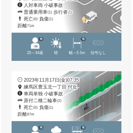
人対車両 小破事故
普通乗用車
歩行者
(1)
(1)
死亡
負傷
(0)
(1)
距離
71m
他
他
25～34歳
晴
幅～5.5m
信号なし
2023年11月17日(金)07:35
練馬区豊玉北一丁目 付近
車両単独 小破事故
原付二種二輪車
(2)
死亡
負傷
(0)
(1)
距離
87m
他
他