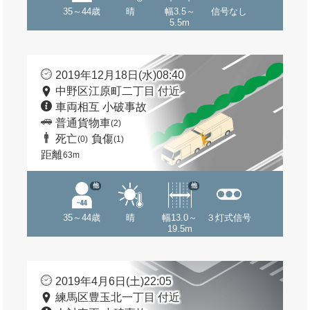
35～44歳
晴
幅3.5～
信号なし
5.5m
2019年12月18日(水)08:40
中野区江原町二丁目 付近
車両相互 小破事故
普通貨物車
(2)
死亡
負傷
(0)
(1)
距離
63m
他
他
35～44歳
晴
幅13.0～
３灯式信号
19.5m
2019年4月6日(土)22:05
練馬区豊玉北一丁目 付近