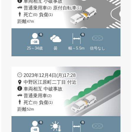
車両相互 小破事故
普通乗用車
原付自転車
(2)
(1)
死亡
負傷
(0)
(1)
距離
47m
他
他
25～34歳
曇
幅～5.5m
信号なし
2023年12月4日(月)17:28
中野区江原町二丁目 付近
車両相互 中破事故
普通乗用車
(2)
死亡
負傷
(0)
(1)
距離
52m
他
他