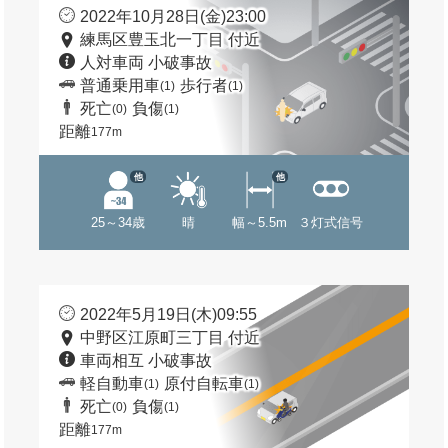
2022年10月28日(金)23:00
練馬区豊玉北一丁目 付近
人対車両 小破事故
普通乗用車
歩行者
(1)
(1)
死亡
負傷
(0)
(1)
距離
177m
他
他
25～34歳
晴
幅～5.5m
３灯式信号
2022年5月19日(木)09:55
中野区江原町三丁目 付近
車両相互 小破事故
軽自動車
原付自転車
(1)
(1)
死亡
負傷
(0)
(1)
距離
177m