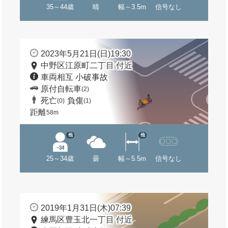
35～44歳
晴
幅～3.5m
信号なし
2023年5月21日(日)19:30
中野区江原町二丁目 付近
車両相互 小破事故
原付自転車
(2)
死亡
負傷
(0)
(1)
距離
58m
他
他
25～34歳
曇
幅～5.5m
信号なし
2019年1月31日(木)07:39
練馬区豊玉北一丁目 付近