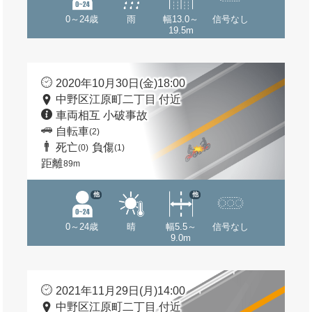
0～24歳
雨
幅13.0～
信号なし
19.5m
2020年10月30日(金)18:00
中野区江原町二丁目 付近
車両相互 小破事故
自転車
(2)
死亡
負傷
(0)
(1)
距離
89m
他
他
0～24歳
晴
幅5.5～
信号なし
9.0m
2021年11月29日(月)14:00
中野区江原町二丁目 付近