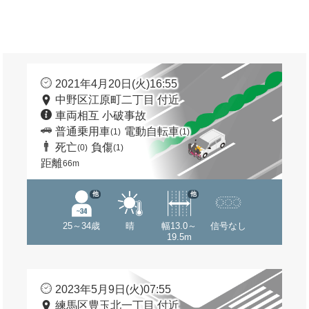
2021年4月20日(火)16:55
中野区江原町二丁目 付近
車両相互 小破事故
普通乗用車
電動自転車
(1)
(1)
死亡
負傷
(0)
(1)
距離
66m
他
他
25～34歳
晴
幅13.0～
信号なし
19.5m
2023年5月9日(火)07:55
練馬区豊玉北一丁目 付近