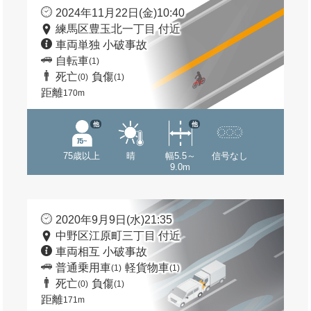
2024年11月22日(金)10:40
練馬区豊玉北一丁目 付近
車両単独 小破事故
自転車
(1)
死亡
負傷
(0)
(1)
距離
170m
他
他
75歳以上
晴
幅5.5～
信号なし
9.0m
2020年9月9日(水)21:35
中野区江原町三丁目 付近
車両相互 小破事故
普通乗用車
軽貨物車
(1)
(1)
死亡
負傷
(0)
(1)
距離
171m