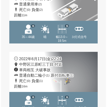
普通乗用車
(2)
死亡
負傷
(0)
(2)
距離
11m
他
他
35～44歳
晴
幅13.0～
３灯式信号
19.5m
2022年6月17日(金)22:24
中野区江原町三丁目 付近
車両相互 大破事故
普通自動二輪小
原付自転車
(1)
(1)
死亡
負傷
(0)
(1)
距離
16m
他
他