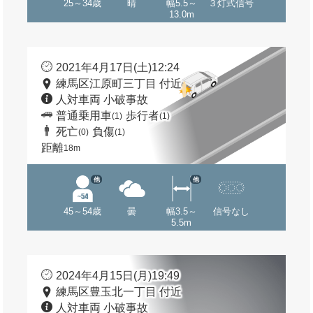
25～34歳
晴
幅5.5～
３灯式信号
13.0m
2021年4月17日(土)12:24
練馬区江原町三丁目 付近
人対車両 小破事故
普通乗用車
歩行者
(1)
(1)
死亡
負傷
(0)
(1)
距離
18m
他
他
45～54歳
曇
幅3.5～
信号なし
5.5m
2024年4月15日(月)19:49
練馬区豊玉北一丁目 付近
人対車両 小破事故