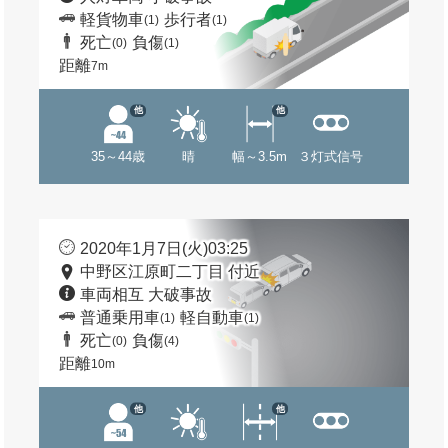
軽貨物車
歩行者
(1)
(1)
死亡
負傷
(0)
(1)
距離
7m
他
他
35～44歳
晴
幅～3.5m
３灯式信号
2020年1月7日(火)03:25
中野区江原町二丁目 付近
車両相互 大破事故
普通乗用車
軽自動車
(1)
(1)
死亡
負傷
(0)
(4)
距離
10m
他
他