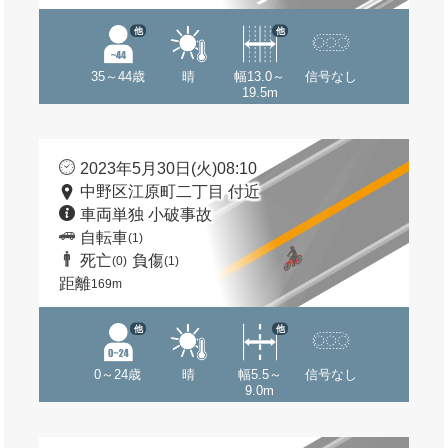
他
他
35～44歳
晴
幅13.0～
信号なし
19.5m
2023年5月30日(火)08:10
中野区江原町二丁目 付近
車両単独 小破事故
自転車
(1)
死亡
負傷
(0)
(1)
距離
169m
他
他
0～24歳
晴
幅5.5～
信号なし
9.0m