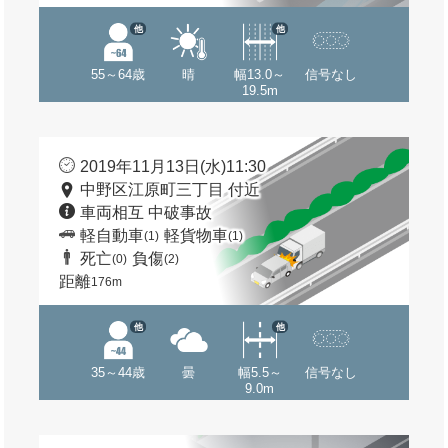
他
他
55～64歳
晴
幅13.0～
信号なし
19.5m
2019年11月13日(水)11:30
中野区江原町三丁目 付近
車両相互 中破事故
軽自動車
軽貨物車
(1)
(1)
死亡
負傷
(0)
(2)
距離
176m
他
他
35～44歳
曇
幅5.5～
信号なし
9.0m