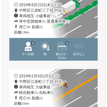
2019年8月22日(木)11:30
中野区江原町三丁目 付近
車両相互 小破事故
準中型貨物車
普通乗用車
(1)
(1)
死亡
負傷
(0)
(1)
距離
139m
他
他
0～24歳
晴
幅13.0～
信号なし
19.5m
2019年2月4日(月)12:15
中野区江原町三丁目 付近
車両相互 大破事故
軽自動車
自転車
(1)
(1)
死亡
負傷
(0)
(1)
距離
155m