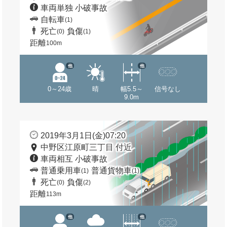
車両単独 小破事故
自転車
(1)
死亡
負傷
(0)
(1)
距離
100m
他
他
0～24歳
晴
幅5.5～
信号なし
9.0m
2019年3月1日(金)07:20
中野区江原町三丁目 付近
車両相互 小破事故
普通乗用車
普通貨物車
(1)
(1)
死亡
負傷
(0)
(2)
距離
113m
他
他