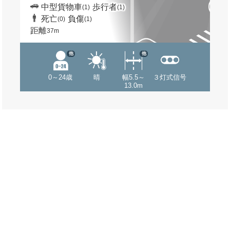
中型貨物車
歩行者
(1)
(1)
死亡
負傷
(0)
(1)
距離
37m
他
他
0～24歳
晴
幅5.5～
３灯式信号
13.0m