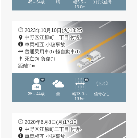
45～54歳
晴
幅5.5～
３灯式信号
13.0m
2023年10月10日(火)18:25
中野区江原町二丁目 付近
車両相互 小破事故
普通乗用車
軽自動車
(1)
(1)
死亡
負傷
(0)
(1)
距離
11m
他
他
35～44歳
曇
幅13.0～
信号なし
19.5m
2020年6月8日(月)17:10
中野区江原町二丁目 付近
車両相互 小破事故