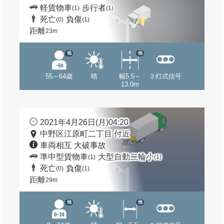
軽貨物車
歩行者
(1)
(1)
死亡
負傷
(0)
(1)
距離
23m
他
他
55～64歳
晴
幅5.5～
３灯式信号
13.0m
2021年4月26日(月)04:20
中野区江原町二丁目 付近
車両相互 大破事故
準中型貨物車
大型自動二輪小
(1)
(1)
死亡
負傷
(0)
(1)
距離
29m
他
他