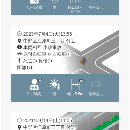
45～54歳
雨
幅13.0～
信号なし
19.5m
2023年7月4日(火)13:55
中野区江原町三丁目 付近
車両相互 小破事故
原付自転車
自転車
(1)
(1)
死亡
負傷
(0)
(1)
距離
121m
他
他
0～24歳
晴
幅～5.5m
信号なし
2021年9月4日(土)11:05
中野区江原町三丁目 付近