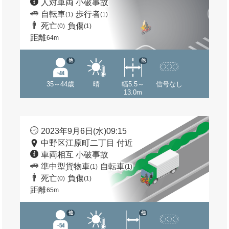
人対車両 小破事故
自転車
歩行者
(1)
(1)
死亡
負傷
(0)
(1)
距離
64m
他
他
35～44歳
晴
幅5.5～
信号なし
13.0m
2023年9月6日(水)09:15
中野区江原町二丁目 付近
車両相互 小破事故
準中型貨物車
自転車
(1)
(1)
死亡
負傷
(0)
(1)
距離
65m
他
他