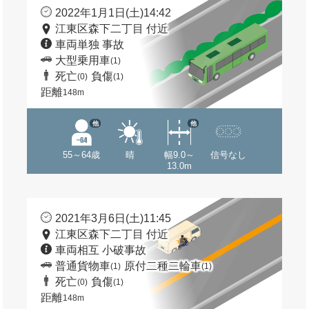
2022年1月1日(土)14:42
江東区森下二丁目 付近
車両単独 事故
大型乗用車
(1)
死亡
負傷
(0)
(1)
距離
148m
他
他
55～64歳
晴
幅9.0～
信号なし
13.0m
2021年3月6日(土)11:45
江東区森下二丁目 付近
車両相互 小破事故
普通貨物車
原付二種二輪車
(1)
(1)
死亡
負傷
(0)
(1)
距離
148m