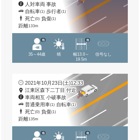
人対車両 事故
自転車
歩行者
(1)
(1)
死亡
負傷
(0)
(1)
距離
133m
他
他
35～44歳
晴
幅13.0～
信号なし
19.5m
2021年10月23日(土)12:33
江東区森下二丁目 付近
車両相互 小破事故
普通乗用車
自転車
(1)
(1)
死亡
負傷
(0)
(1)
距離
135m
他
他