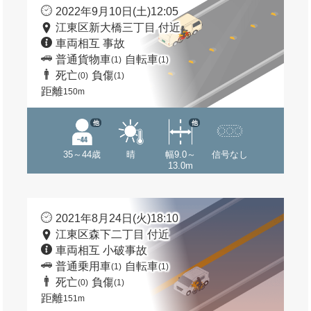
2022年9月10日(土)12:05
江東区新大橋三丁目 付近
車両相互 事故
普通貨物車
自転車
(1)
(1)
死亡
負傷
(0)
(1)
距離
150m
他
他
35～44歳
晴
幅9.0～
信号なし
13.0m
2021年8月24日(火)18:10
江東区森下二丁目 付近
車両相互 小破事故
普通乗用車
自転車
(1)
(1)
死亡
負傷
(0)
(1)
距離
151m