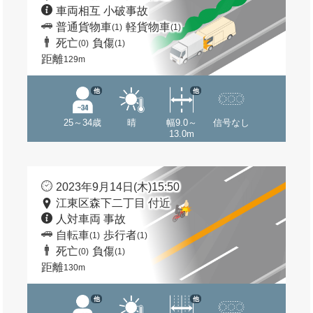
車両相互 小破事故
普通貨物車
軽貨物車
(1)
(1)
死亡
負傷
(0)
(1)
距離
129m
他
他
25～34歳
晴
幅9.0～
信号なし
13.0m
2023年9月14日(木)15:50
江東区森下二丁目 付近
人対車両 事故
自転車
歩行者
(1)
(1)
死亡
負傷
(0)
(1)
距離
130m
他
他