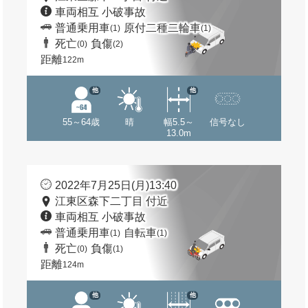
車両相互 小破事故
普通乗用車
原付二種二輪車
(1)
(1)
死亡
負傷
(0)
(2)
距離
122m
他
他
55～64歳
晴
幅5.5～
信号なし
13.0m
2022年7月25日(月)13:40
江東区森下二丁目 付近
車両相互 小破事故
普通乗用車
自転車
(1)
(1)
死亡
負傷
(0)
(1)
距離
124m
他
他