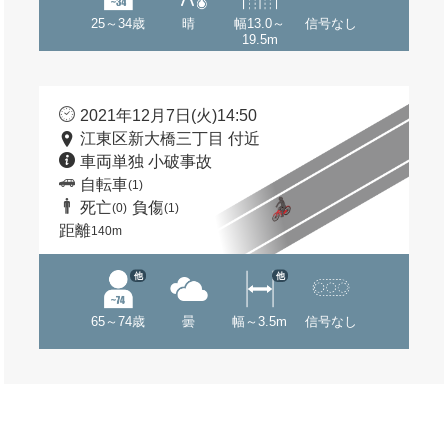
25～34歳
晴
幅13.0～
信号なし
19.5m
2021年12月7日(火)14:50
江東区新大橋三丁目 付近
車両単独 小破事故
自転車
(1)
死亡
負傷
(0)
(1)
距離
140m
他
他
65～74歳
曇
幅～3.5m
信号なし