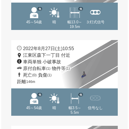
他
他
45～54歳
晴
幅13.0～
３灯式信号
19.5m
2022年8月27日(土)10:55
江東区森下一丁目 付近
車両単独 小破事故
原付自転車
物件等
(1)
(1)
死亡
負傷
(0)
(1)
距離
146m
他
他
45～54歳
晴
幅3.5～
信号なし
5.5m