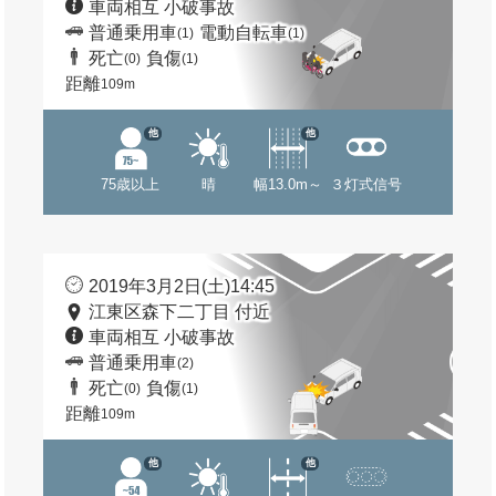
車両相互 小破事故
普通乗用車
電動自転車
(1)
(1)
死亡
負傷
(0)
(1)
距離
109m
他
他
75歳以上
晴
幅13.0m～
３灯式信号
2019年3月2日(土)14:45
江東区森下二丁目 付近
車両相互 小破事故
普通乗用車
(2)
死亡
負傷
(0)
(1)
距離
109m
他
他