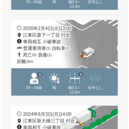
55～64歳
雨
幅5.5～
信号なし
13.0m
2020年2月4日(火)13:00
江東区森下一丁目 付近
車両相互 小破事故
普通乗用車
自転車
(1)
(1)
死亡
負傷
(0)
(1)
距離
36m
他
他
55～64歳
晴
幅5.5～
信号なし
13.0m
2024年6月3日(月)14:00
江東区新大橋三丁目 付近
車両相互 小破事故