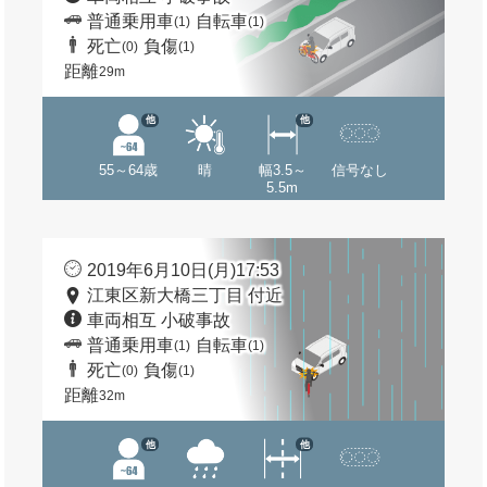
普通乗用車
自転車
(1)
(1)
死亡
負傷
(0)
(1)
距離
29m
他
他
55～64歳
晴
幅3.5～
信号なし
5.5m
2019年6月10日(月)17:53
江東区新大橋三丁目 付近
車両相互 小破事故
普通乗用車
自転車
(1)
(1)
死亡
負傷
(0)
(1)
距離
32m
他
他