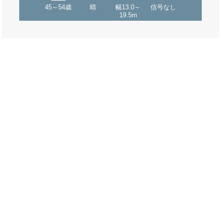
45～54歳
晴
幅13.0～
信号なし
19.5m