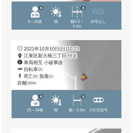
他
他
0～24歳
晴
幅5.5～
信号なし
9.0m
2021年10月10日(日)10:23
江東区新大橋三丁目 付近
車両相互 小破事故
自転車
(2)
死亡
負傷
(0)
(1)
距離
165m
他
他
25～34歳
晴
幅～5.5m
３灯式信号