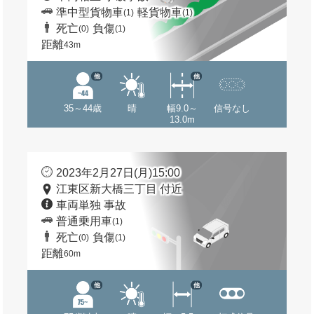
準中型貨物車
軽貨物車
(1)
(1)
死亡
負傷
(0)
(1)
距離
43m
他
他
35～44歳
晴
幅9.0～
信号なし
13.0m
2023年2月27日(月)15:00
江東区新大橋三丁目 付近
車両単独 事故
普通乗用車
(1)
死亡
負傷
(0)
(1)
距離
60m
他
他