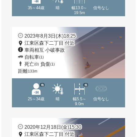
35～44歳
晴
幅13.0～
信号なし
19.5m
2023年8月3日(木)18:25
江東区森下二丁目 付近
車両相互 小破事故
自転車
(1)
死亡
負傷
(0)
(1)
距離
133m
他
他
25～34歳
晴
幅5.5～
信号なし
9.0m
2020年12月18日(金)15:30
江東区森下二丁目 付近