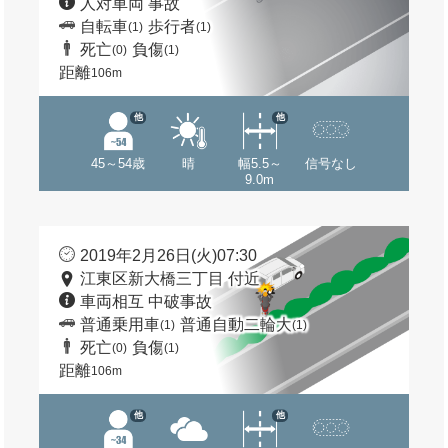
人対車両 事故
自転車
歩行者
(1)
(1)
死亡
負傷
(0)
(1)
距離
106m
他
他
45～54歳
晴
幅5.5～
信号なし
9.0m
2019年2月26日(火)07:30
江東区新大橋三丁目 付近
車両相互 中破事故
普通乗用車
普通自動二輪大
(1)
(1)
死亡
負傷
(0)
(1)
距離
106m
他
他