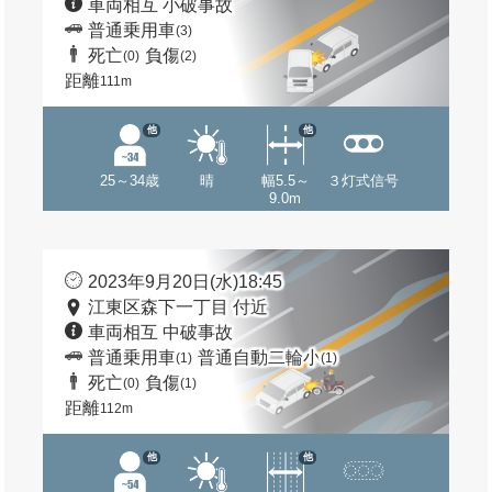
車両相互 小破事故
普通乗用車
(3)
死亡
負傷
(0)
(2)
距離
111m
他
他
25～34歳
晴
幅5.5～
３灯式信号
9.0m
2023年9月20日(水)18:45
江東区森下一丁目 付近
車両相互 中破事故
普通乗用車
普通自動二輪小
(1)
(1)
死亡
負傷
(0)
(1)
距離
112m
他
他