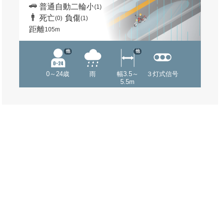
普通自動二輪小
(1)
死亡
負傷
(0)
(1)
距離
105m
他
他
0～24歳
雨
幅3.5～
３灯式信号
5.5m