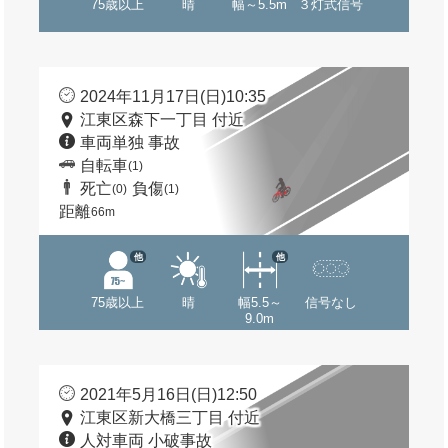
75歳以上
晴
幅～5.5m
３灯式信号
2024年11月17日(日)10:35
江東区森下一丁目 付近
車両単独 事故
自転車
(1)
死亡
負傷
(0)
(1)
距離
66m
他
他
75歳以上
晴
幅5.5～
信号なし
9.0m
2021年5月16日(日)12:50
江東区新大橋三丁目 付近
人対車両 小破事故