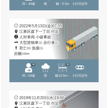
35～44歳
晴
幅～5.5m
３灯式信号
2022年5月13日(金)07:35
江東区森下一丁目 付近
人対車両 小破事故
大型貨物車
歩行者
(1)
(1)
死亡
負傷
(0)
(1)
距離
106m
他
他
45～54歳
雨
幅13.0m～
３灯式信号
2019年11月20日(水)19:00
江東区森下一丁目 付近