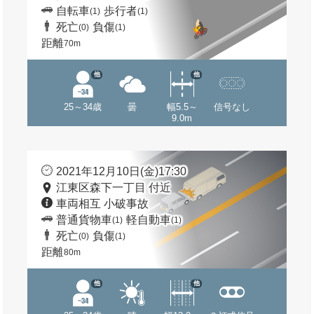
自転車
歩行者
(1)
(1)
死亡
負傷
(0)
(1)
距離
70m
他
他
25～34歳
曇
幅5.5～
信号なし
9.0m
2021年12月10日(金)17:30
江東区森下一丁目 付近
車両相互 小破事故
普通貨物車
軽自動車
(1)
(1)
死亡
負傷
(0)
(1)
距離
80m
他
他