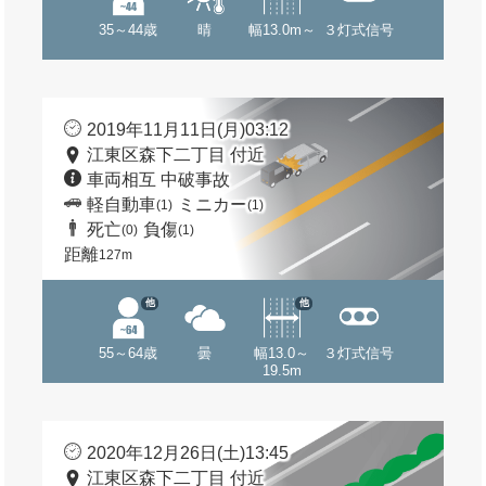
35～44歳
晴
幅13.0m～
３灯式信号
2019年11月11日(月)03:12
江東区森下二丁目 付近
車両相互 中破事故
軽自動車
ミニカー
(1)
(1)
死亡
負傷
(0)
(1)
距離
127m
他
他
55～64歳
曇
幅13.0～
３灯式信号
19.5m
2020年12月26日(土)13:45
江東区森下二丁目 付近