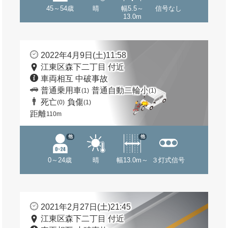
45～54歳
晴
幅5.5～
信号なし
13.0m
2022年4月9日(土)11:58
江東区森下二丁目 付近
車両相互 中破事故
普通乗用車
普通自動二輪小
(1)
(1)
死亡
負傷
(0)
(1)
距離
110m
他
他
0～24歳
晴
幅13.0m～
３灯式信号
2021年2月27日(土)21:45
江東区森下二丁目 付近