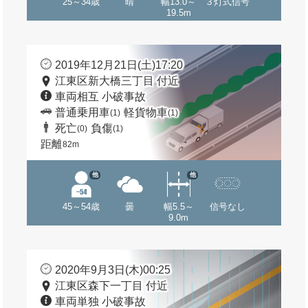
25～34歳
晴
幅13.0～
３灯式信号
19.5m
2019年12月21日(土)17:20
江東区新大橋三丁目 付近
車両相互 小破事故
普通乗用車
軽貨物車
(1)
(1)
死亡
負傷
(0)
(1)
距離
82m
他
他
45～54歳
曇
幅5.5～
信号なし
9.0m
2020年9月3日(木)00:25
江東区森下一丁目 付近
車両単独 小破事故