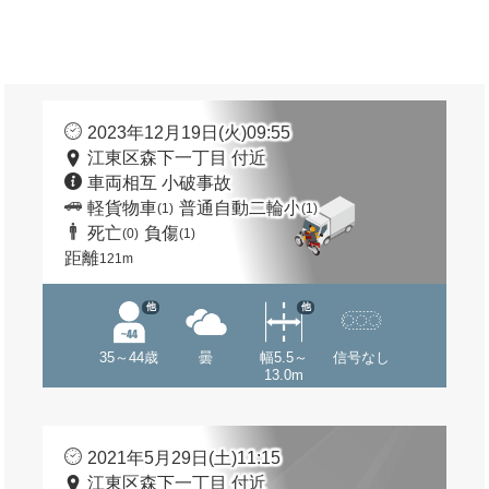
2023年12月19日(火)09:55
江東区森下一丁目 付近
車両相互 小破事故
軽貨物車
普通自動二輪小
(1)
(1)
死亡
負傷
(0)
(1)
距離
121m
他
他
35～44歳
曇
幅5.5～
信号なし
13.0m
2021年5月29日(土)11:15
江東区森下一丁目 付近