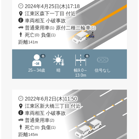
2024年4月25日(木)17:18
江東区森下一丁目 付近
車両相互 小破事故
普通乗用車
原付二種二輪車
(1)
(1)
死亡
負傷
(0)
(1)
距離
141m
他
他
25～34歳
晴
幅9.0～
信号なし
13.0m
2022年6月2日(木)11:50
江東区新大橋三丁目 付近
車両相互 小破事故
普通乗用車
(2)
死亡
負傷
(0)
(1)
距離
145m