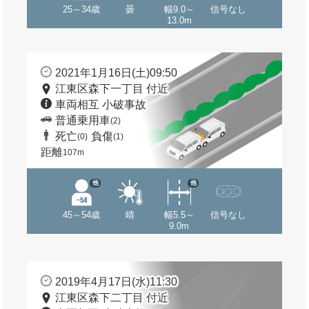
25～34歳
曇
幅9.0～
信号なし
13.0m
2021年1月16日(土)09:50
江東区森下一丁目 付近
車両相互 小破事故
普通乗用車
(2)
死亡
負傷
(0)
(1)
距離
107m
他
他
45～54歳
晴
幅5.5～
信号なし
9.0m
2019年4月17日(水)11:30
江東区森下二丁目 付近