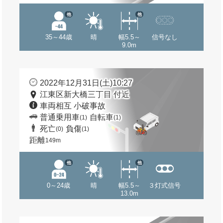
他
他
35～44歳
晴
幅5.5～
信号なし
9.0m
2022年12月31日(土)10:27
江東区新大橋三丁目 付近
車両相互 小破事故
普通乗用車
自転車
(1)
(1)
死亡
負傷
(0)
(1)
距離
149m
他
他
0～24歳
晴
幅5.5～
３灯式信号
13.0m