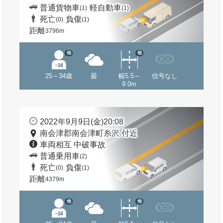
普通貨物車
軽自動車
(1)
(1)
死亡
負傷
(0)
(1)
距離
3796m
他
他
25～34歳
曇
幅5.5～
信号なし
9.0m
2022年9月9日(金)20:08
南会津郡南会津町糸沢 付近
車両相互 中破事故
普通乗用車
(2)
死亡
負傷
(0)
(1)
距離
4379m
他
他