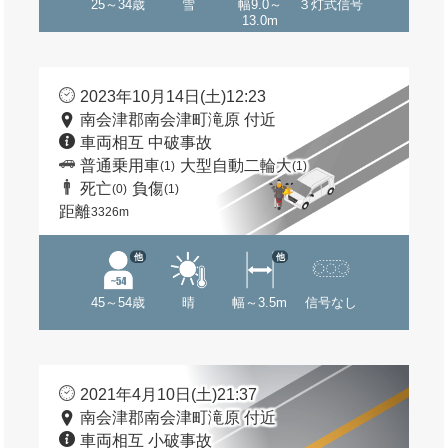
25～34歳
雪
幅9.0～
３灯式信号
13.0m
2023年10月14日(土)12:23
南会津郡南会津町滝原 付近
車両相互 中破事故
普通乗用車
大型自動二輪大
(1)
(1)
死亡
負傷
(0)
(1)
距離
3326m
他
他
45～54歳
晴
幅～3.5m
信号なし
2021年4月10日(土)21:37
南会津郡南会津町滝原 付近
車両相互 小破事故