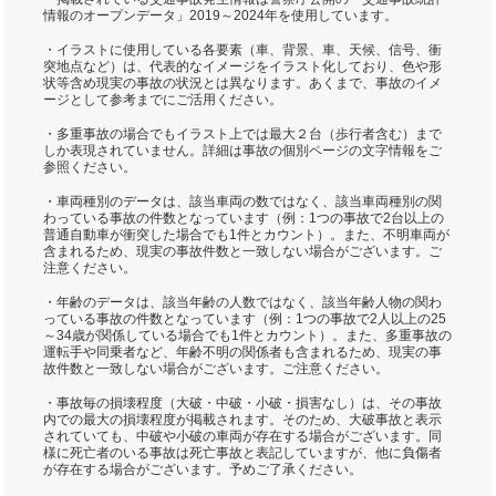
情報のオープンデータ」2019～2024年を使用しています。
・イラストに使用している各要素（車、背景、車、天候、信号、衝
突地点など）は、代表的なイメージをイラスト化しており、色や形
状等含め現実の事故の状況とは異なります。あくまで、事故のイメ
ージとして参考までにご活用ください。
・多重事故の場合でもイラスト上では最大２台（歩行者含む）まで
しか表現されていません。詳細は事故の個別ページの文字情報をご
参照ください。
・車両種別のデータは、該当車両の数ではなく、該当車両種別の関
わっている事故の件数となっています（例：1つの事故で2台以上の
普通自動車が衝突した場合でも1件とカウント）。また、不明車両が
含まれるため、現実の事故件数と一致しない場合がございます。ご
注意ください。
・年齢のデータは、該当年齢の人数ではなく、該当年齢人物の関わ
っている事故の件数となっています（例：1つの事故で2人以上の25
～34歳が関係している場合でも1件とカウント）。また、多重事故の
運転手や同乗者など、年齢不明の関係者も含まれるため、現実の事
故件数と一致しない場合がございます。ご注意ください。
・事故毎の損壊程度（大破・中破・小破・損害なし）は、その事故
内での最大の損壊程度が掲載されます。そのため、大破事故と表示
されていても、中破や小破の車両が存在する場合がございます。同
様に死亡者のいる事故は死亡事故と表記していますが、他に負傷者
が存在する場合がございます。予めご了承ください。