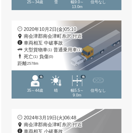
25～34歳
雪
幅9.0～
信号なし
13.0m
2020年10月2日(金)05:10
南会津郡南会津町糸沢 付近
車両相互 中破事故
大型貨物車
普通乗用車
(1)
(1)
死亡
負傷
(1)
(0)
距離
2578m
他
他
35～44歳
晴
幅5.5～
信号なし
9.0m
2024年3月19日(火)06:48
南会津郡南会津町糸沢 付近
車両相互 小破事故