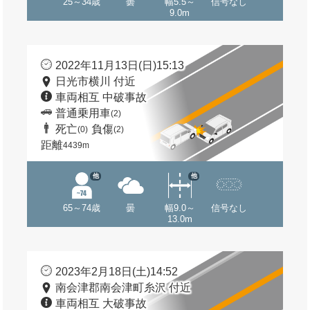
25～34歳
曇
幅5.5～
信号なし
9.0m
2022年11月13日(日)15:13
日光市横川 付近
車両相互 中破事故
普通乗用車
(2)
死亡
負傷
(0)
(2)
距離
4439m
他
他
65～74歳
曇
幅9.0～
信号なし
13.0m
2023年2月18日(土)14:52
南会津郡南会津町糸沢 付近
車両相互 大破事故