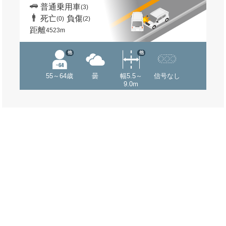
普通乗用車
(3)
死亡
負傷
(0)
(2)
距離
4523m
他
他
55～64歳
曇
幅5.5～
信号なし
9.0m