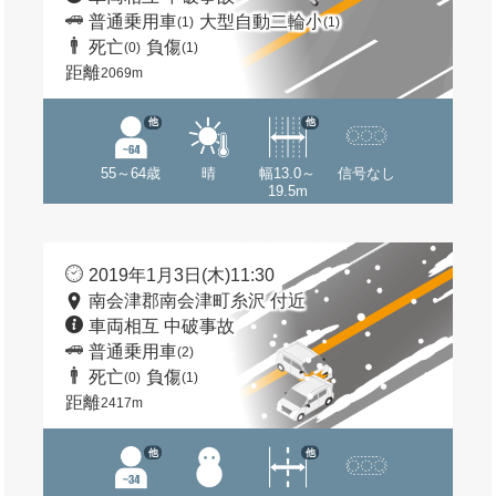
普通乗用車
大型自動二輪小
(1)
(1)
死亡
負傷
(0)
(1)
距離
2069m
他
他
55～64歳
晴
幅13.0～
信号なし
19.5m
2019年1月3日(木)11:30
南会津郡南会津町糸沢 付近
車両相互 中破事故
普通乗用車
(2)
死亡
負傷
(0)
(1)
距離
2417m
他
他