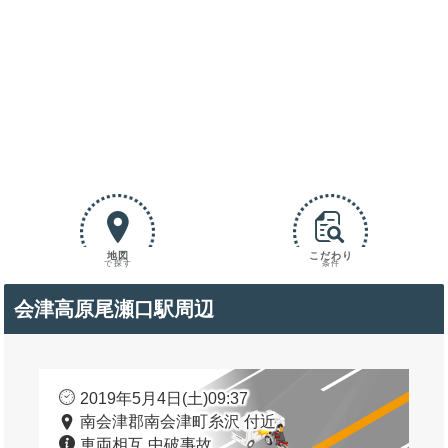
地図
こだわり
で探す
条件
会津高原尾瀬口駅周辺
2019年5月4日(土)09:37
南会津郡南会津町糸沢 付近
車両相互 中破事故