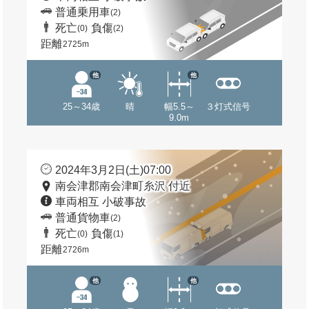
普通乗用車
(2)
死亡
負傷
(0)
(2)
距離
2725m
他
他
25～34歳
晴
幅5.5～
３灯式信号
9.0m
2024年3月2日(土)07:00
南会津郡南会津町糸沢 付近
車両相互 小破事故
普通貨物車
(2)
死亡
負傷
(0)
(1)
距離
2726m
他
他