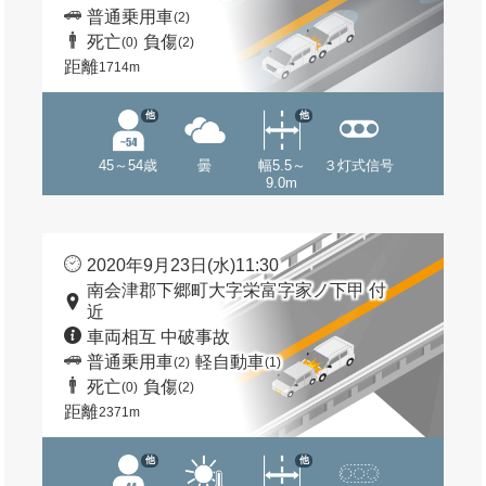
普通乗用車
(2)
死亡
負傷
(0)
(2)
距離
1714m
他
他
45～54歳
曇
幅5.5～
３灯式信号
9.0m
2020年9月23日(水)11:30
南会津郡下郷町大字栄富字家ノ下甲 付
近
車両相互 中破事故
普通乗用車
軽自動車
(2)
(1)
死亡
負傷
(0)
(2)
距離
2371m
他
他