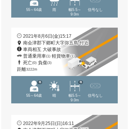
55～64歳
雨
幅5.5～
信号なし
9.0m
2021年8月6日(金)15:17
南会津郡下郷町大字弥五島 付近
車両相互 大破事故
普通乗用車
軽貨物車
(1)
(1)
死亡
負傷
(0)
(3)
距離
3222m
他
他
55～64歳
晴
幅5.5～
信号なし
9.0m
2022年9月25日(日)16:11