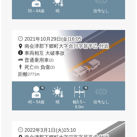
55～64歳
晴
信号なし
2021年10月29日(金)16:05
南会津郡下郷町大字合川字居平乙 付近
車両相互 大破事故
普通乗用車
(2)
死亡
負傷
(0)
(2)
距離
2771m
他
他
45～54歳
晴
幅5.5～
信号なし
9.0m
2022年3月1日(火)15:10