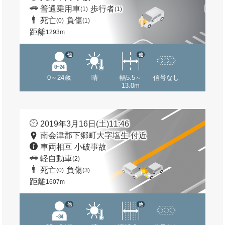
普通乗用車
歩行者
(1)
(1)
死亡
負傷
(0)
(1)
距離
1293m
他
他
0～24歳
晴
幅5.5～
信号なし
13.0m
2019年3月16日(土)11:46
南会津郡下郷町大字塩生 付近
車両相互 小破事故
軽自動車
(2)
死亡
負傷
(0)
(3)
距離
1607m
他
他