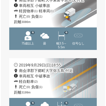
南会津郡下郷町大字栄富字居平戊 付近
車両相互 小破事故
軽貨物車
軽車両
(1)
(1)
死亡
負傷
(0)
(1)
距離
3086m
他
他
75歳以上
曇
幅3.5～
信号なし
5.5m
2019年9月29日(日)18:55
南会津郡下郷町大字弥五島 付近
車両相互 中破事故
軽自動車
(2)
死亡
負傷
(0)
(1)
距離
3199m
他
他