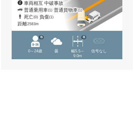
車両相互 中破事故
普通乗用車
普通貨物車
(1)
(1)
死亡
負傷
(0)
(1)
距離
2583m
他
他
0～24歳
曇
幅5.5～
信号なし
9.0m