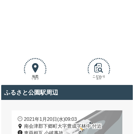
地図
こだわり
で探す
条件
ふるさと公園駅周辺
2021年1月20日(水)09:03
南会津郡下郷町大字豊成字林中 付近
車両相互 小破事故