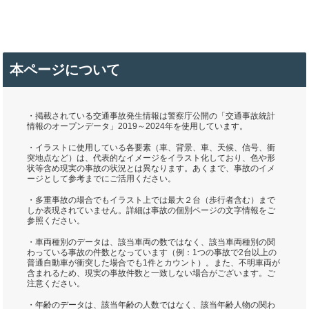
本ページについて
・掲載されている交通事故発生情報は警察庁公開の「交通事故統計
情報のオープンデータ」2019～2024年を使用しています。
・イラストに使用している各要素（車、背景、車、天候、信号、衝
突地点など）は、代表的なイメージをイラスト化しており、色や形
状等含め現実の事故の状況とは異なります。あくまで、事故のイメ
ージとして参考までにご活用ください。
・多重事故の場合でもイラスト上では最大２台（歩行者含む）まで
しか表現されていません。詳細は事故の個別ページの文字情報をご
参照ください。
・車両種別のデータは、該当車両の数ではなく、該当車両種別の関
わっている事故の件数となっています（例：1つの事故で2台以上の
普通自動車が衝突した場合でも1件とカウント）。また、不明車両が
含まれるため、現実の事故件数と一致しない場合がございます。ご
注意ください。
・年齢のデータは、該当年齢の人数ではなく、該当年齢人物の関わ