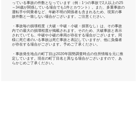
っている事故の件数となっています（例：1つの事故で2人以上の25
～34歳が関係している場合でも1件とカウント）。また、多重事故の
運転手や同乗者など、年齢不明の関係者も含まれるため、現実の事
故件数と一致しない場合がございます。ご注意ください。
・事故毎の損壊程度（大破・中破・小破・損害なし）は、その事故
内での最大の損壊程度が掲載されます。そのため、大破事故と表示
されていても、中破や小破の車両が存在する場合がございます。同
様に死亡者のいる事故は死亡事故と表記していますが、他に負傷者
が存在する場合がございます。予めご了承ください。
・事故発生地点の町丁目は2020年国勢調査時点の住所情報を元に推
定しています。現在の町丁目名と異なる場合がございますので、あ
らかじめご了承ください。