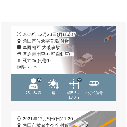
2019年12月23日(月)16:37
角田市佐倉字萱場 付近
車両相互 大破事故
普通乗用車
軽自動車
(1)
(1)
死亡
負傷
(0)
(1)
距離
1285m
他
他
25～34歳
晴
幅5.5～
３灯式信号
13.0m
2021年12月5日(日)11:20
角田市横倉字今谷 付近