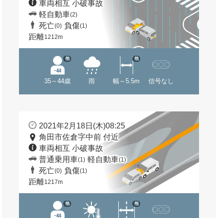
車両相互 小破事故
軽自動車
(2)
死亡
負傷
(0)
(1)
距離
1212m
他
他
35～44歳
雨
幅～5.5m
信号なし
2021年2月18日(木)08:25
角田市佐倉字中前 付近
車両相互 小破事故
普通乗用車
軽自動車
(1)
(1)
死亡
負傷
(0)
(1)
距離
1217m
他
他