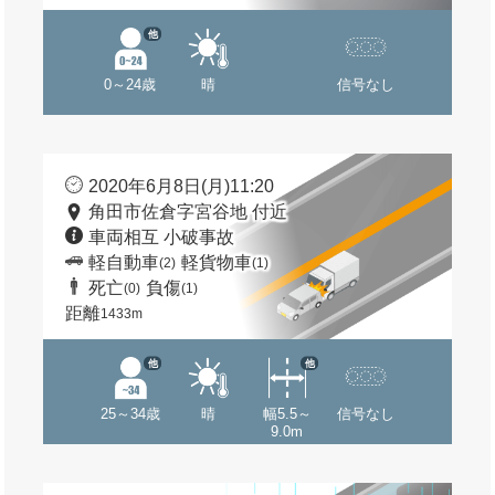
他
0～24歳
晴
信号なし
2020年6月8日(月)11:20
角田市佐倉字宮谷地 付近
車両相互 小破事故
軽自動車
軽貨物車
(2)
(1)
死亡
負傷
(0)
(1)
距離
1433m
他
他
25～34歳
晴
幅5.5～
信号なし
9.0m