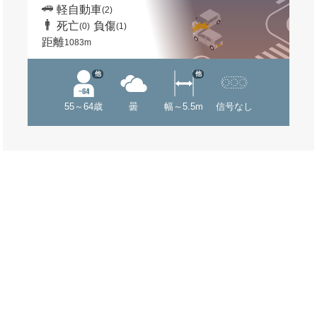
軽自動車
(2)
死亡
負傷
(0)
(1)
距離
1083m
他
他
55～64歳
曇
幅～5.5m
信号なし