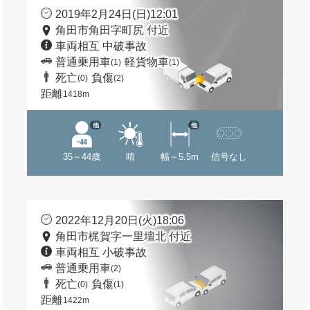
2019年2月24日(日)12:01
角田市角田字町尻 付近
車両相互 中破事故
普通乗用車
軽貨物車
(1)
(1)
死亡
負傷
(0)
(2)
距離
1418m
他
他
35～44歳
晴
幅～5.5m
信号なし
2022年12月20日(火)18:06
角田市梶賀字一里壇北 付近
車両相互 小破事故
普通乗用車
(2)
死亡
負傷
(0)
(1)
距離
1422m