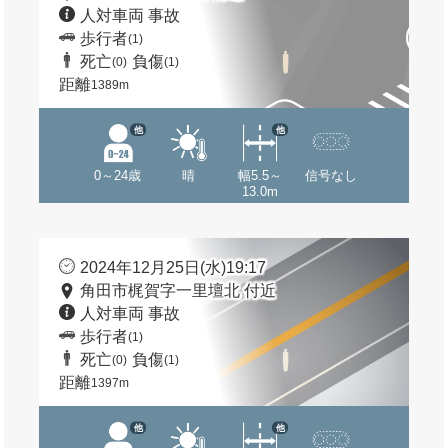
人対車両 事故
歩行者
(1)
死亡
負傷
(0)
(1)
距離
1389m
他
他
0～24歳
晴
幅5.5～
信号なし
13.0m
2024年12月25日(水)19:17
角田市梶賀字一里壇北 付近
人対車両 事故
歩行者
(1)
死亡
負傷
(0)
(1)
距離
1397m
他
他