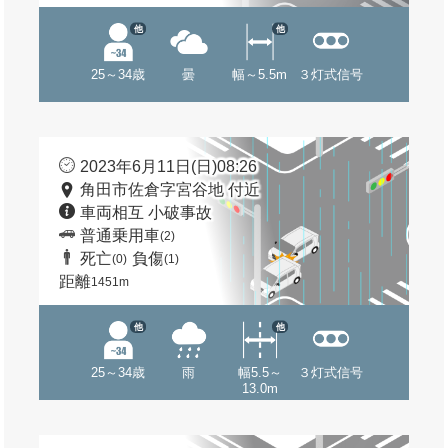
他
他
25～34歳
曇
幅～5.5m
３灯式信号
2023年6月11日(日)08:26
角田市佐倉字宮谷地 付近
車両相互 小破事故
普通乗用車
(2)
死亡
負傷
(0)
(1)
距離
1451m
他
他
25～34歳
雨
幅5.5～
３灯式信号
13.0m