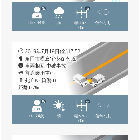
他
他
35～44歳
雨
幅5.5～
信号なし
9.0m
2019年7月19日(金)17:52
角田市横倉字今谷 付近
車両相互 中破事故
普通乗用車
(2)
死亡
負傷
(0)
(1)
距離
1479m
他
他
0～24歳
晴
幅5.5～
信号なし
9.0m