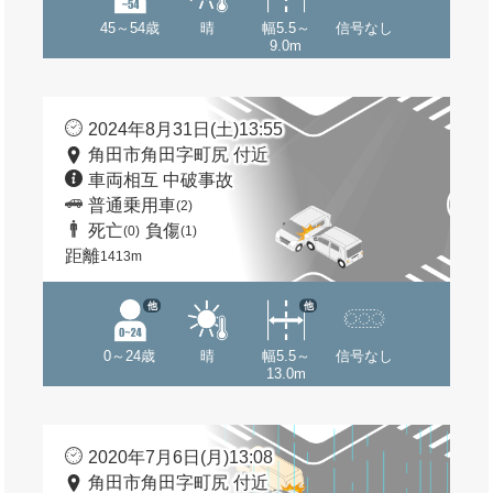
45～54歳
晴
幅5.5～
信号なし
9.0m
2024年8月31日(土)13:55
角田市角田字町尻 付近
車両相互 中破事故
普通乗用車
(2)
死亡
負傷
(0)
(1)
距離
1413m
他
他
0～24歳
晴
幅5.5～
信号なし
13.0m
2020年7月6日(月)13:08
角田市角田字町尻 付近