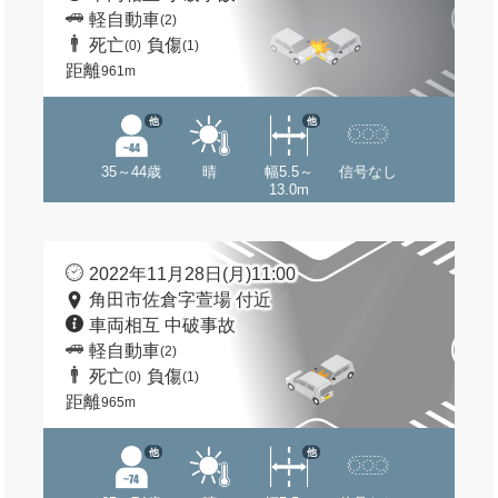
軽自動車
(2)
死亡
負傷
(0)
(1)
距離
961m
他
他
35～44歳
晴
幅5.5～
信号なし
13.0m
2022年11月28日(月)11:00
角田市佐倉字萱場 付近
車両相互 中破事故
軽自動車
(2)
死亡
負傷
(0)
(1)
距離
965m
他
他