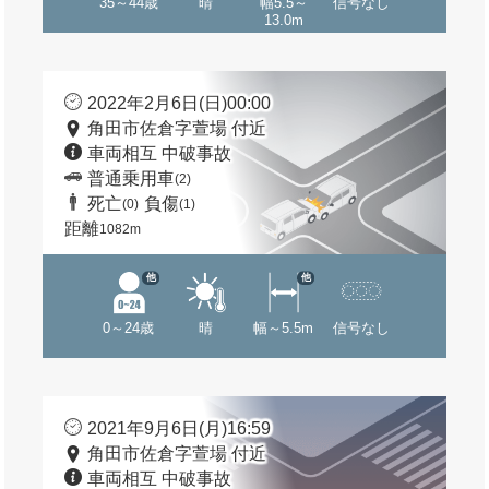
35～44歳
晴
幅5.5～
信号なし
13.0m
2022年2月6日(日)00:00
角田市佐倉字萱場 付近
車両相互 中破事故
普通乗用車
(2)
死亡
負傷
(0)
(1)
距離
1082m
他
他
0～24歳
晴
幅～5.5m
信号なし
2021年9月6日(月)16:59
角田市佐倉字萱場 付近
車両相互 中破事故