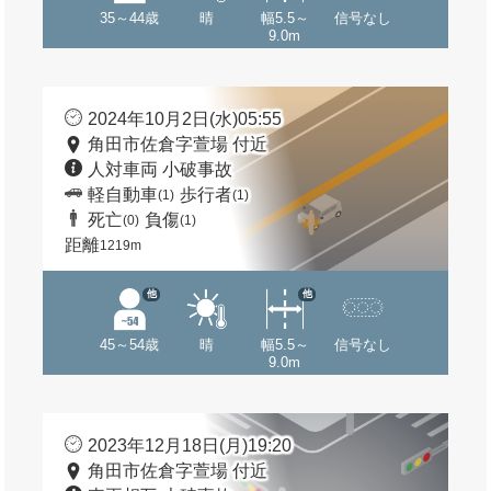
35～44歳
晴
幅5.5～
信号なし
9.0m
2024年10月2日(水)05:55
角田市佐倉字萱場 付近
人対車両 小破事故
軽自動車
歩行者
(1)
(1)
死亡
負傷
(0)
(1)
距離
1219m
他
他
45～54歳
晴
幅5.5～
信号なし
9.0m
2023年12月18日(月)19:20
角田市佐倉字萱場 付近