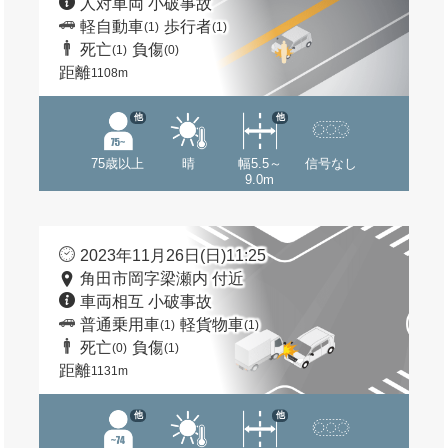
人対車両 小破事故
軽自動車
歩行者
(1)
(1)
死亡
負傷
(1)
(0)
距離
1108m
他
他
75歳以上
晴
幅5.5～
信号なし
9.0m
2023年11月26日(日)11:25
角田市岡字梁瀬内 付近
車両相互 小破事故
普通乗用車
軽貨物車
(1)
(1)
死亡
負傷
(0)
(1)
距離
1131m
他
他