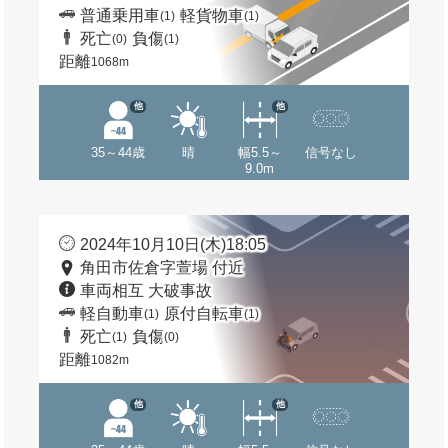
普通乗用車
軽貨物車
(1)
(1)
死亡
負傷
(0)
(1)
距離
1068m
他
他
35～44歳
晴
幅5.5～
信号なし
9.0m
2024年10月10日(木)18:05
角田市佐倉字萱場 付近
車両相互 大破事故
軽自動車
原付自転車
(1)
(1)
死亡
負傷
(1)
(0)
距離
1082m
他
他