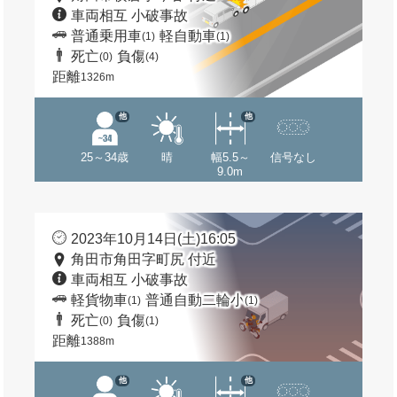
車両相互 小破事故
普通乗用車
軽自動車
(1)
(1)
死亡
負傷
(0)
(4)
距離
1326m
他
他
25～34歳
晴
幅5.5～
信号なし
9.0m
2023年10月14日(土)16:05
角田市角田字町尻 付近
車両相互 小破事故
軽貨物車
普通自動二輪小
(1)
(1)
死亡
負傷
(0)
(1)
距離
1388m
他
他