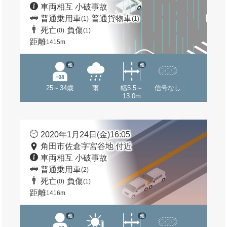
車両相互 小破事故
普通乗用車
普通貨物車
(1)
(1)
死亡
負傷
(0)
(1)
距離
1415m
他
他
25～34歳
雨
幅5.5～
信号なし
13.0m
2020年1月24日(金)16:05
角田市佐倉字宮谷地 付近
車両相互 小破事故
普通乗用車
(2)
死亡
負傷
(0)
(1)
距離
1416m
他
他