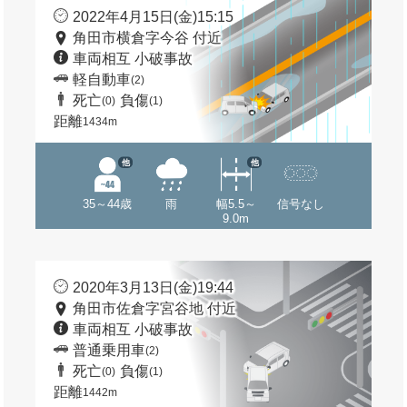
2022年4月15日(金)15:15
角田市横倉字今谷 付近
車両相互 小破事故
軽自動車
(2)
死亡
負傷
(0)
(1)
距離
1434m
他
他
35～44歳
雨
幅5.5～
信号なし
9.0m
2020年3月13日(金)19:44
角田市佐倉字宮谷地 付近
車両相互 小破事故
普通乗用車
(2)
死亡
負傷
(0)
(1)
距離
1442m