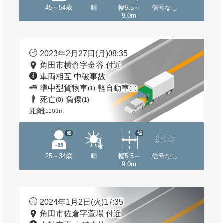
45～54歳
晴
幅5.5～
信号なし
9.0m
2023年2月27日(月)08:35
角田市横倉字金谷 付近
車両相互 中破事故
準中型貨物車
軽自動車
(1)
(1)
死亡
負傷
(0)
(1)
距離
1103m
他
他
25～34歳
晴
幅5.5～
信号なし
9.0m
2024年1月2日(火)17:35
角田市佐倉字萱場 付近