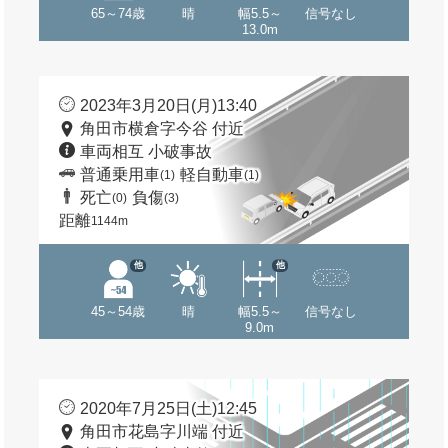
65～74歳
晴
幅5.5～
信号なし
13.0m
2023年3月20日(月)13:40
角田市横倉字今谷 付近
車両相互 小破事故
普通乗用車
軽自動車
(1)
(1)
死亡
負傷
(0)
(3)
距離
1144m
他
他
45～54歳
晴
幅5.5～
信号なし
9.0m
2020年7月25日(土)12:45
角田市花島字川端 付近