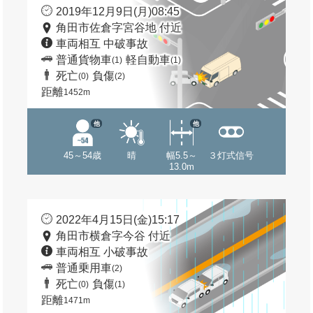
2019年12月9日(月)08:45
角田市佐倉字宮谷地 付近
車両相互 中破事故
普通貨物車
軽自動車
(1)
(1)
死亡
負傷
(0)
(2)
距離
1452m
他
他
45～54歳
晴
幅5.5～
３灯式信号
13.0m
2022年4月15日(金)15:17
角田市横倉字今谷 付近
車両相互 小破事故
普通乗用車
(2)
死亡
負傷
(0)
(1)
距離
1471m