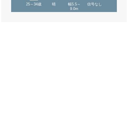
25～34歳
晴
幅5.5～
信号なし
9.0m