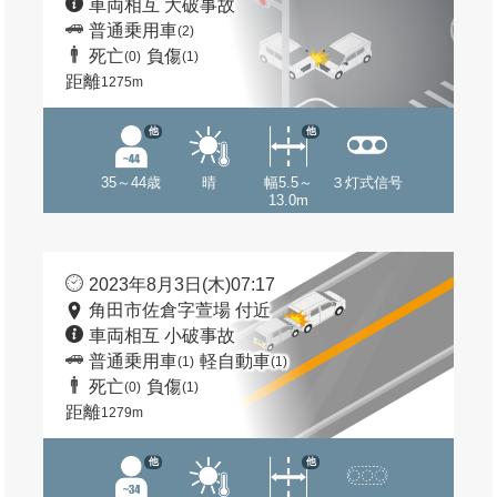
車両相互 大破事故
普通乗用車
(2)
死亡
負傷
(0)
(1)
距離
1275m
他
他
35～44歳
晴
幅5.5～
３灯式信号
13.0m
2023年8月3日(木)07:17
角田市佐倉字萱場 付近
車両相互 小破事故
普通乗用車
軽自動車
(1)
(1)
死亡
負傷
(0)
(1)
距離
1279m
他
他