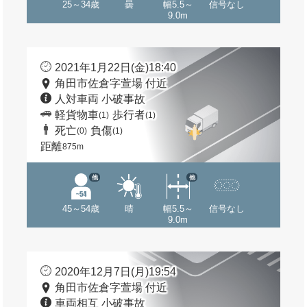
25～34歳
曇
幅5.5～
信号なし
9.0m
2021年1月22日(金)18:40
角田市佐倉字萱場 付近
人対車両 小破事故
軽貨物車
歩行者
(1)
(1)
死亡
負傷
(0)
(1)
距離
875m
他
他
45～54歳
晴
幅5.5～
信号なし
9.0m
2020年12月7日(月)19:54
角田市佐倉字萱場 付近
車両相互 小破事故