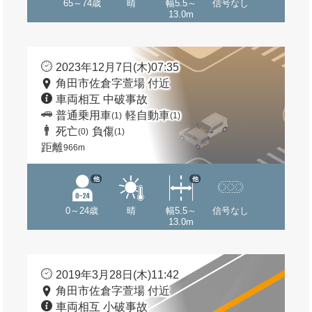
65～74歳
晴
幅5.5～
信号なし
13.0m
2023年12月7日(木)07:35
角田市佐倉字萱場 付近
車両相互 中破事故
普通乗用車
軽自動車
(1)
(1)
死亡
負傷
(0)
(1)
距離
966m
他
他
0～24歳
晴
幅5.5～
信号なし
13.0m
2019年3月28日(木)11:42
角田市佐倉字萱場 付近
車両相互 小破事故