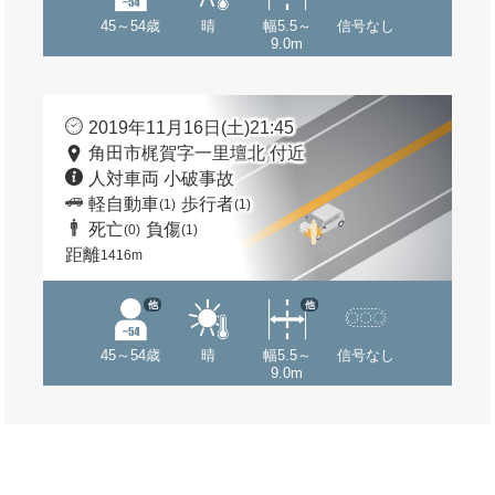
45～54歳
晴
幅5.5～
信号なし
9.0m
2019年11月16日(土)21:45
角田市梶賀字一里壇北 付近
人対車両 小破事故
軽自動車
歩行者
(1)
(1)
死亡
負傷
(0)
(1)
距離
1416m
他
他
45～54歳
晴
幅5.5～
信号なし
9.0m