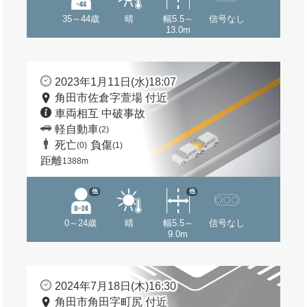
35～44歳
晴
幅5.5～
信号なし
13.0m
2023年1月11日(水)18:07
角田市佐倉字萱場 付近
車両相互 中破事故
軽自動車
(2)
死亡
負傷
(0)
(1)
距離
1388m
他
他
0～24歳
晴
幅5.5～
信号なし
9.0m
2024年7月18日(木)16:30
角田市角田字町尻 付近