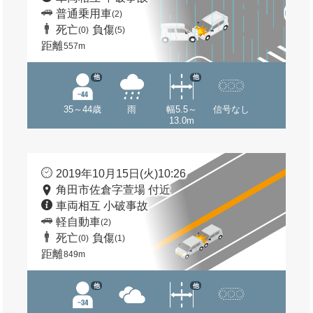
普通乗用車
(2)
死亡
負傷
(0)
(5)
距離
557m
他
他
35～44歳
雨
幅5.5～
信号なし
13.0m
2019年10月15日(火)10:26
角田市佐倉字萱場 付近
車両相互 小破事故
軽自動車
(2)
死亡
負傷
(0)
(1)
距離
849m
他
他