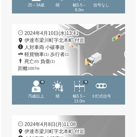
25～34歳
晴
幅5.5～
信号なし
9.0m
2024年4月10日(水)13:41
伊達市梁川町字北本町 付近
人対車両 小破事故
軽貨物車
歩行者
(1)
(1)
死亡
負傷
(0)
(1)
距離
1007m
他
他
75歳以上
晴
幅5.5～
３灯式信号
13.0m
2024年4月8日(月)11:08
伊達市梁川町字北本町 付近