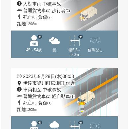
人対車両 中破事故
普通貨物車
歩行者
(1)
(2)
死亡
負傷
(0)
(2)
距離
1298m
他
他
45～54歳
曇
幅5.5～
信号なし
9.0m
2023年9月28日(木)08:08
伊達市梁川町広瀬町 付近
車両相互 中破事故
普通貨物車
軽自動車
(1)
(1)
死亡
負傷
(0)
(1)
距離
1305m
他
他