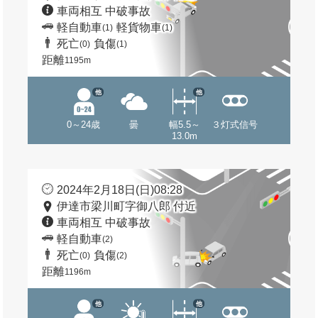
車両相互 中破事故
軽自動車
軽貨物車
(1)
(1)
死亡
負傷
(0)
(1)
距離
1195m
他
他
0～24歳
曇
幅5.5～
３灯式信号
13.0m
2024年2月18日(日)08:28
伊達市梁川町字御八郎 付近
車両相互 中破事故
軽自動車
(2)
死亡
負傷
(0)
(2)
距離
1196m
他
他