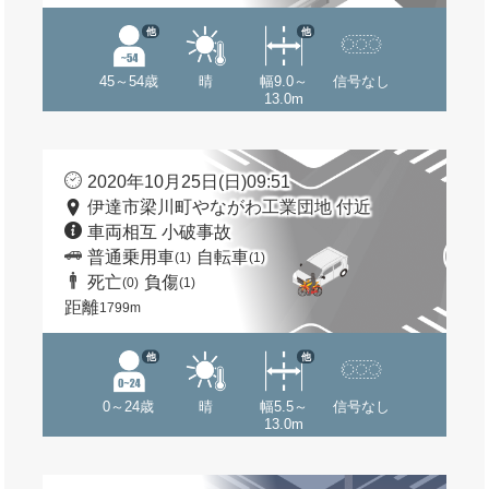
他
他
45～54歳
晴
幅9.0～
信号なし
13.0m
2020年10月25日(日)09:51
伊達市梁川町やながわ工業団地 付近
車両相互 小破事故
普通乗用車
自転車
(1)
(1)
死亡
負傷
(0)
(1)
距離
1799m
他
他
0～24歳
晴
幅5.5～
信号なし
13.0m