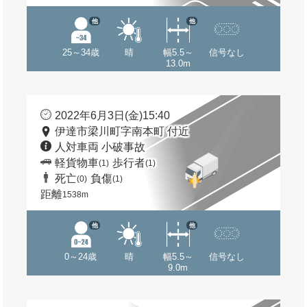
他
他
25～34歳
晴
幅5.5～
信号なし
13.0m
2022年6月3日(金)15:40
伊達市梁川町字南本町 付近
人対車両 小破事故
軽貨物車
歩行者
(1)
(1)
死亡
負傷
(0)
(1)
距離
1538m
他
他
0～24歳
晴
幅5.5～
信号なし
9.0m