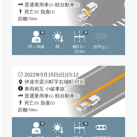
普通乗用車
軽自動車
(1)
(1)
死亡
負傷
(0)
(1)
距離
706m
他
他
25～34歳
晴
幅5.5～
信号なし
13.0m
2022年5月15日(日)15:12
伊達市梁川町字右城町 付近
車両相互 小破事故
普通乗用車
軽自動車
(1)
(1)
死亡
負傷
(0)
(2)
距離
706m
他
他