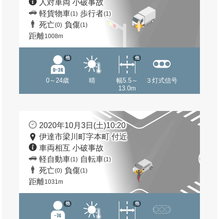
人対車両 小破事故
軽貨物車
歩行者
(1)
(1)
死亡
負傷
(0)
(1)
距離
1008m
他
他
0～24歳
晴
幅5.5～
３灯式信号
13.0m
2020年10月3日(土)10:20
伊達市梁川町字本町 付近
車両相互 小破事故
軽自動車
自転車
(1)
(1)
死亡
負傷
(0)
(1)
距離
1031m
他
他