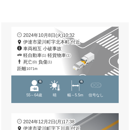
2024年10月8日(火)10:32
伊達市梁川町字北本町 付近
車両相互 小破事故
軽自動車
軽貨物車
(1)
(1)
死亡
負傷
(0)
(1)
距離
1071m
他
他
55～64歳
晴
幅～5.5m
信号なし
2024年12月2日(月)17:38
伊達市梁川町字下川原 付近