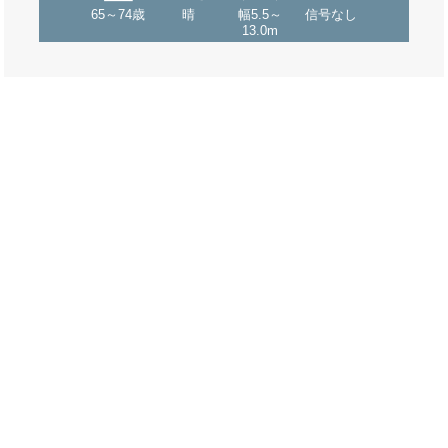
65～74歳
晴
幅5.5～
信号なし
13.0m