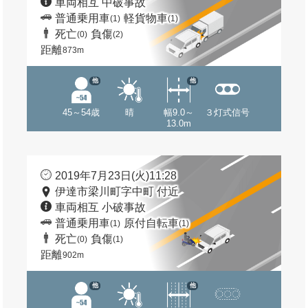
車両相互 中破事故
普通乗用車
軽貨物車
(1)
(1)
死亡
負傷
(0)
(2)
距離
873m
他
他
45～54歳
晴
幅9.0～
３灯式信号
13.0m
2019年7月23日(火)11:28
伊達市梁川町字中町 付近
車両相互 小破事故
普通乗用車
原付自転車
(1)
(1)
死亡
負傷
(0)
(1)
距離
902m
他
他