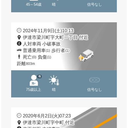
45～54歳
晴
信号なし
2024年11月9日(土)10:13
伊達市梁川町字大町一丁目 付近
人対車両 小破事故
普通乗用車
歩行者
(1)
(1)
死亡
負傷
(0)
(1)
距離
803m
他
75歳以上
晴
信号なし
2020年6月2日(火)07:23
伊達市梁川町字中町 付近