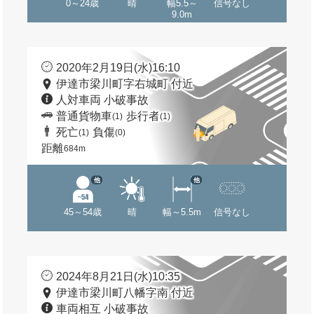
0～24歳
晴
幅5.5～
信号なし
9.0m
2020年2月19日(水)16:10
伊達市梁川町字右城町 付近
人対車両 小破事故
普通貨物車
歩行者
(1)
(1)
死亡
負傷
(1)
(0)
距離
684m
他
他
45～54歳
晴
幅～5.5m
信号なし
2024年8月21日(水)10:35
伊達市梁川町八幡字南 付近
車両相互 小破事故