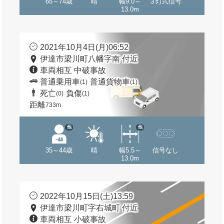
65～74歳
晴
幅9.0～
３灯式信号
13.0m
2021年10月4日(月)06:52
伊達市梁川町八幡字南 付近
車両相互 中破事故
普通乗用車
普通貨物車
(1)
(1)
死亡
負傷
(0)
(1)
距離
733m
他
他
35～44歳
晴
幅5.5～
信号なし
13.0m
2022年10月15日(土)13:59
伊達市梁川町字右城町 付近
車両相互 小破事故