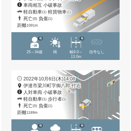
車両相互 小破事故
軽自動車
軽貨物車
(1)
(1)
死亡
負傷
(0)
(1)
距離
1091m
他
他
25～34歳
晴
幅9.0～
信号なし
13.0m
2022年10月6日(木)14:08
伊達市梁川町字御八郎 付近
人対車両 小破事故
軽自動車
歩行者
(1)
(1)
死亡
負傷
(0)
(1)
距離
1189m
他
他