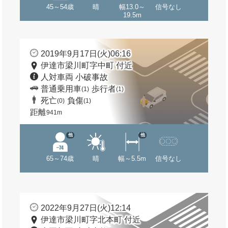
45～54歳
晴
幅13.0～
信号なし
19.5m
2019年9月17日(火)06:16
伊達市梁川町字中町 付近
人対車両 小破事故
普通乗用車
歩行者
(1)
(1)
死亡
負傷
(0)
(1)
距離
941m
他
他
65～74歳
晴
幅～5.5m
信号なし
2022年9月27日(火)12:14
伊達市梁川町字北本町 付近