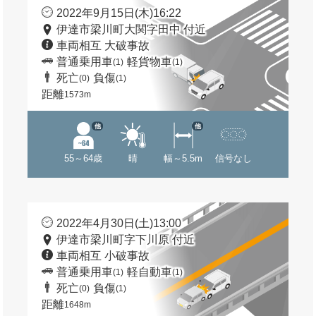
2022年9月15日(木)16:22
伊達市梁川町大関字田中 付近
車両相互 大破事故
普通乗用車
軽貨物車
(1)
(1)
死亡
負傷
(0)
(1)
距離
1573m
他
他
55～64歳
晴
幅～5.5m
信号なし
2022年4月30日(土)13:00
伊達市梁川町字下川原 付近
車両相互 小破事故
普通乗用車
軽自動車
(1)
(1)
死亡
負傷
(0)
(1)
距離
1648m