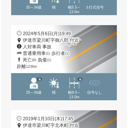
25～34歳
晴
幅5.5～
３灯式信号
13.0m
2024年5月6日(月)19:49
伊達市梁川町字御八郎 付近
人対車両 事故
普通乗用車
歩行者
(1)
(1)
死亡
負傷
(0)
(1)
距離
1236m
他
他
25～34歳
晴
幅9.0～
信号なし
13.0m
2019年1月10日(木)17:45
伊達市梁川町字北本町 付近