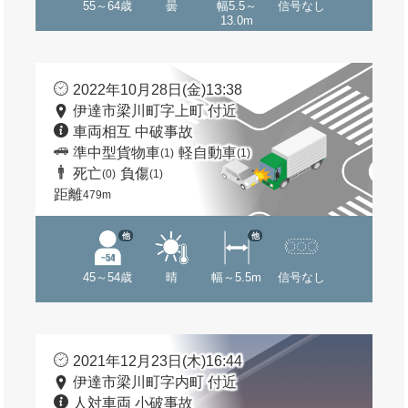
55～64歳
曇
幅5.5～
信号なし
13.0m
2022年10月28日(金)13:38
伊達市梁川町字上町 付近
車両相互 中破事故
準中型貨物車
軽自動車
(1)
(1)
死亡
負傷
(0)
(1)
距離
479m
他
他
45～54歳
晴
幅～5.5m
信号なし
2021年12月23日(木)16:44
伊達市梁川町字内町 付近
人対車両 小破事故