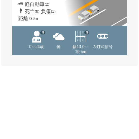
軽自動車
(2)
死亡
負傷
(0)
(1)
距離
739m
他
他
0～24歳
曇
幅13.0～
３灯式信号
19.5m