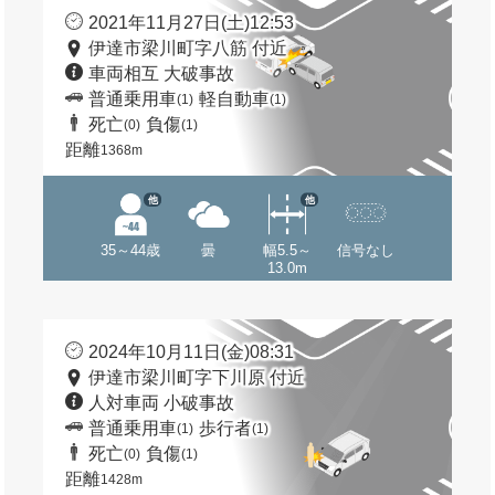
2021年11月27日(土)12:53
伊達市梁川町字八筋 付近
車両相互 大破事故
普通乗用車
軽自動車
(1)
(1)
死亡
負傷
(0)
(1)
距離
1368m
他
他
35～44歳
曇
幅5.5～
信号なし
13.0m
2024年10月11日(金)08:31
伊達市梁川町字下川原 付近
人対車両 小破事故
普通乗用車
歩行者
(1)
(1)
死亡
負傷
(0)
(1)
距離
1428m