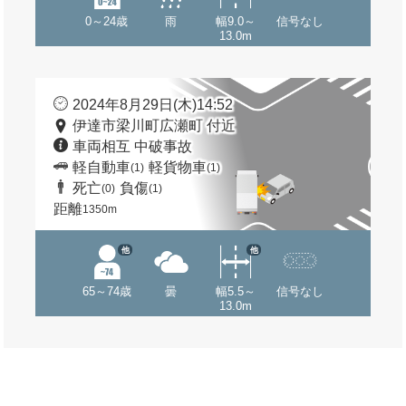
0～24歳
雨
幅9.0～
信号なし
13.0m
2024年8月29日(木)14:52
伊達市梁川町広瀬町 付近
車両相互 中破事故
軽自動車
軽貨物車
(1)
(1)
死亡
負傷
(0)
(1)
距離
1350m
他
他
65～74歳
曇
幅5.5～
信号なし
13.0m