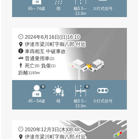
65～74歳
雨
幅5.5～
３灯式信号
13.0m
2024年6月16日(日)16:10
伊達市梁川町字御八郎 付近
車両相互 中破事故
普通乗用車
(2)
死亡
負傷
(0)
(1)
距離
1193m
他
他
45～54歳
晴
幅5.5～
３灯式信号
13.0m
2020年12月3日(木)08:48
伊達市梁川町字御八郎 付近