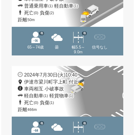
普通乗用車
軽自動車
(1)
(1)
死亡
負傷
(0)
(2)
距離
50m
他
他
65～74歳
曇
幅5.5～
信号なし
9.0m
2024年7月30日(火)10:40
伊達市梁川町字上町 付近
車両相互 小破事故
軽自動車
軽貨物車
(1)
(1)
死亡
負傷
(0)
(1)
距離
466m
他
他