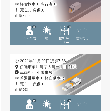
軽貨物車
歩行者
(1)
(1)
死亡
負傷
(0)
(1)
距離
517m
他
他
65～74歳
晴
幅9.0～
信号なし
13.0m
2021年11月29日(月)07:36
伊達市梁川町字大町一丁目 付近
車両相互 小破事故
普通乗用車
軽自動車
(1)
(1)
死亡
負傷
(0)
(1)
距離
663m
他
他