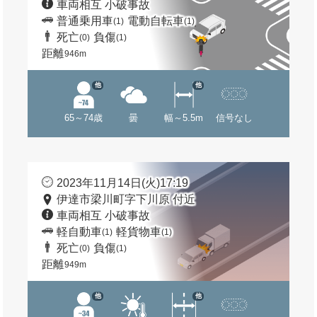
車両相互 小破事故
普通乗用車
電動自転車
(1)
(1)
死亡
負傷
(0)
(1)
距離
946m
他
他
65～74歳
曇
幅～5.5m
信号なし
2023年11月14日(火)17:19
伊達市梁川町字下川原 付近
車両相互 小破事故
軽自動車
軽貨物車
(1)
(1)
死亡
負傷
(0)
(1)
距離
949m
他
他