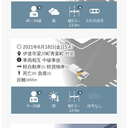
他
他
45～54歳
曇
幅5.5～
３灯式信号
13.0m
2021年6月18日(金)15:47
伊達市梁川町青葉町 付近
車両相互 中破事故
軽自動車
軽貨物車
(1)
(1)
死亡
負傷
(0)
(1)
距離
1855m
他
他
0～24歳
晴
幅5.5～
信号なし
13.0m