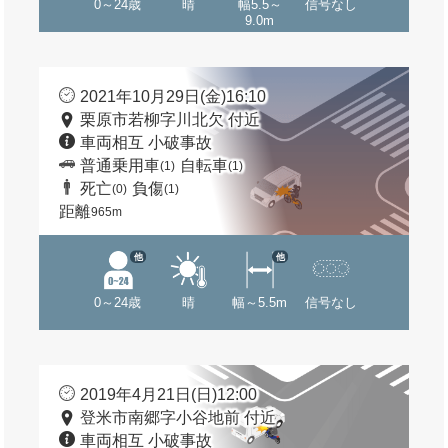
0～24歳
晴
幅5.5～
信号なし
9.0m
2021年10月29日(金)16:10
栗原市若柳字川北欠 付近
車両相互 小破事故
普通乗用車
自転車
(1)
(1)
死亡
負傷
(0)
(1)
距離
965m
他
他
0～24歳
晴
幅～5.5m
信号なし
2019年4月21日(日)12:00
登米市南郷字小谷地前 付近
車両相互 小破事故