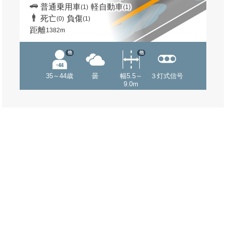
普通乗用車
軽自動車
(1)
(1)
死亡
負傷
(0)
(1)
距離
1382m
他
他
35～44歳
曇
幅5.5～
３灯式信号
9.0m