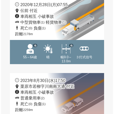
2020年12月28日(月)07:55
伝前 付近
車両相互 小破事故
中型貨物車
軽貨物車
(1)
(1)
死亡
負傷
(0)
(1)
距離
2178m
他
他
55～64歳
晴
幅9.0～
３灯式信号
13.0m
2023年8月30日(水)17:50
栗原市若柳字川南南大通 付近
車両相互 小破事故
普通乗用車
(2)
死亡
負傷
(0)
(1)
距離
2259m