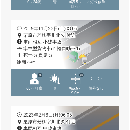
0～24歳
晴
幅5.5～
３灯式信号
13.0m
2019年11月23日(土)03:05
栗原市若柳字川北欠 付近
車両相互 小破事故
準中型貨物車
軽自動車
(1)
(1)
死亡
負傷
(0)
(1)
距離
724m
他
他
65～74歳
晴
幅5.5～
信号なし
9.0m
2023年2月6日(月)06:05
栗原市若柳字川北欠 付近
車両相互 中破事故