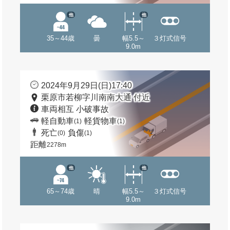
他
他
35～44歳
曇
幅5.5～
３灯式信号
9.0m
2024年9月29日(日)17:40
栗原市若柳字川南南大通 付近
車両相互 小破事故
軽自動車
軽貨物車
(1)
(1)
死亡
負傷
(0)
(1)
距離
2278m
他
他
65～74歳
晴
幅5.5～
３灯式信号
9.0m