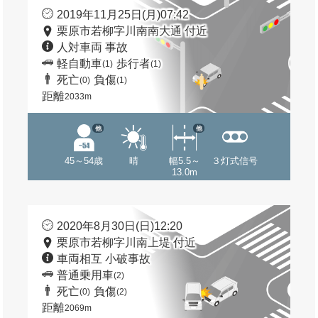
2019年11月25日(月)07:42
栗原市若柳字川南南大通 付近
人対車両 事故
軽自動車
歩行者
(1)
(1)
死亡
負傷
(0)
(1)
距離
2033m
他
他
45～54歳
晴
幅5.5～
３灯式信号
13.0m
2020年8月30日(日)12:20
栗原市若柳字川南上堤 付近
車両相互 小破事故
普通乗用車
(2)
死亡
負傷
(0)
(2)
距離
2069m