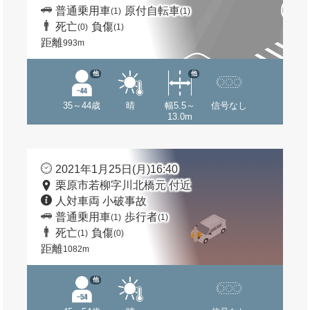
普通乗用車
原付自転車
(1)
(1)
死亡
負傷
(0)
(1)
距離
993m
他
他
35～44歳
晴
幅5.5～
信号なし
13.0m
2021年1月25日(月)16:40
栗原市若柳字川北橋元 付近
人対車両 小破事故
普通乗用車
歩行者
(1)
(1)
死亡
負傷
(1)
(0)
距離
1082m
他