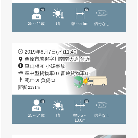
他
他
35～44歳
晴
幅～5.5m
信号なし
2019年8月7日(水)11:40
栗原市若柳字川南南大通 付近
車両相互 小破事故
準中型貨物車
普通貨物車
(1)
(1)
死亡
負傷
(0)
(1)
距離
2131m
他
他
25～34歳
晴
幅5.5～
信号なし
13.0m