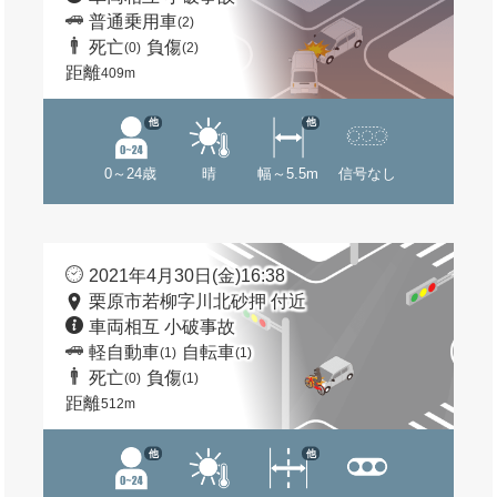
普通乗用車
(2)
死亡
負傷
(0)
(2)
距離
409m
他
他
0～24歳
晴
幅～5.5m
信号なし
2021年4月30日(金)16:38
栗原市若柳字川北砂押 付近
車両相互 小破事故
軽自動車
自転車
(1)
(1)
死亡
負傷
(0)
(1)
距離
512m
他
他