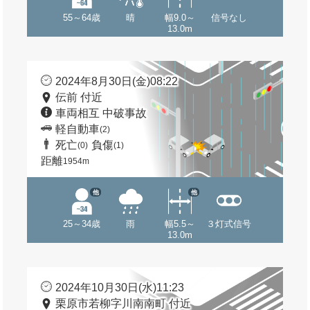
55～64歳
晴
幅9.0～
信号なし
13.0m
2024年8月30日(金)08:22
伝前 付近
車両相互 中破事故
軽自動車
(2)
死亡
負傷
(0)
(1)
距離
1954m
他
他
25～34歳
雨
幅5.5～
３灯式信号
13.0m
2024年10月30日(水)11:23
栗原市若柳字川南南町 付近