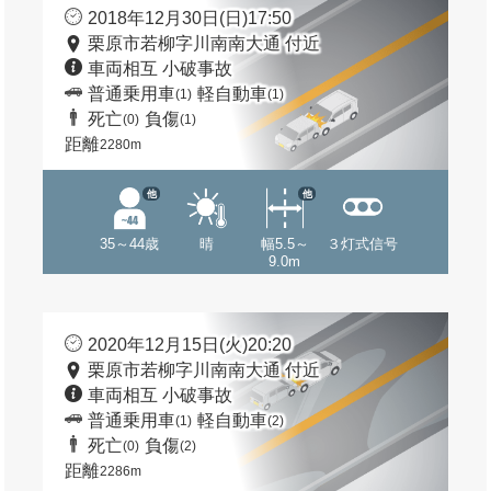
2018年12月30日(日)17:50
栗原市若柳字川南南大通 付近
車両相互 小破事故
普通乗用車
軽自動車
(1)
(1)
死亡
負傷
(0)
(1)
距離
2280m
他
他
35～44歳
晴
幅5.5～
３灯式信号
9.0m
2020年12月15日(火)20:20
栗原市若柳字川南南大通 付近
車両相互 小破事故
普通乗用車
軽自動車
(1)
(2)
死亡
負傷
(0)
(2)
距離
2286m