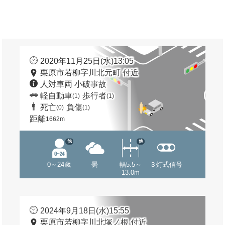
2020年11月25日(水)13:05
栗原市若柳字川北元町 付近
人対車両 小破事故
軽自動車
歩行者
(1)
(1)
死亡
負傷
(0)
(1)
距離
1662m
他
他
0～24歳
曇
幅5.5～
３灯式信号
13.0m
2024年9月18日(水)15:55
栗原市若柳字川北塚ノ根 付近