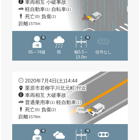
車両相互 小破事故
軽自動車
自転車
(1)
(1)
死亡
負傷
(0)
(1)
距離
1575m
他
他
65～74歳
雨
幅5.5～
信号なし
13.0m
2020年7月4日(土)14:44
栗原市若柳字川北元町 付近
車両相互 大破事故
普通乗用車
軽自動車
(1)
(1)
死亡
負傷
(0)
(2)
距離
1578m
他
他