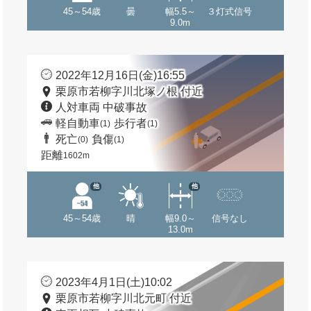
45～54歳
曇
幅5.5～
３灯式信号
9.0m
2022年12月16日(金)16:55
栗原市若柳字川北塚ノ根 付近
人対車両 中破事故
軽自動車
歩行者
(1)
(1)
死亡
負傷
(0)
(1)
距離
1602m
他
他
45～54歳
晴
幅9.0～
信号なし
13.0m
2023年4月1日(土)10:02
栗原市若柳字川北元町 付近