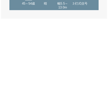
45～54歳
晴
幅5.5～
３灯式信号
13.0m