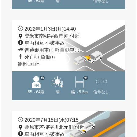
45～54歳
晴
信号なし
2022年1月3日(月)14:40
登米市南郷字西門沖 付近
車両相互 小破事故
普通乗用車
軽自動車
(1)
(1)
死亡
負傷
(0)
(1)
距離
1331m
他
他
55～64歳
晴
幅～5.5m
信号なし
2020年7月15日(水)07:15
栗原市若柳字川北元町 付近
車両相互 小破事故