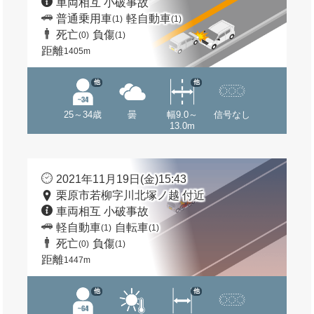
車両相互 小破事故
普通乗用車
軽自動車
(1)
(1)
死亡
負傷
(0)
(1)
距離
1405m
他
他
25～34歳
曇
幅9.0～
信号なし
13.0m
2021年11月19日(金)15:43
栗原市若柳字川北塚ノ越 付近
車両相互 小破事故
軽自動車
自転車
(1)
(1)
死亡
負傷
(0)
(1)
距離
1447m
他
他