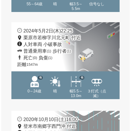
55～64歳
晴
幅3.5～
信号なし
5.5m
2024年5月2日(木)22:25
栗原市若柳字川北元町 付近
人対車両 小破事故
普通乗用車
歩行者
(1)
(1)
死亡
負傷
(0)
(1)
距離
1547m
他
他
0～24歳
晴
幅5.5～
３灯式（点
13.0m
滅）
2020年10月10日(土)16:00
登米市南郷字西門沖 付近