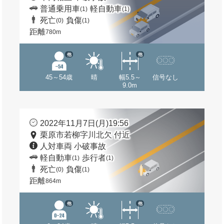
普通乗用車
軽自動車
(1)
(1)
死亡
負傷
(0)
(1)
距離
780m
他
他
45～54歳
晴
幅5.5～
信号なし
9.0m
2022年11月7日(月)19:56
栗原市若柳字川北欠 付近
人対車両 小破事故
軽自動車
歩行者
(1)
(1)
死亡
負傷
(0)
(1)
距離
864m
他
他