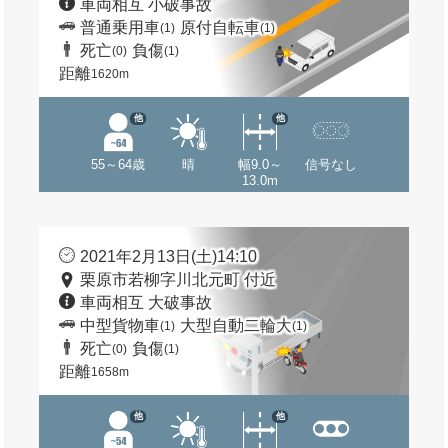
車両相互 小破事故
普通乗用車
原付自転車
(1)
(1)
死亡
負傷
(0)
(1)
距離
1620m
他
他
55～64歳
晴
幅9.0～
信号なし
13.0m
2021年2月13日(土)14:10
栗原市若柳字川北元町 付近
車両相互 大破事故
中型貨物車
大型自動二輪大
(1)
(1)
死亡
負傷
(0)
(1)
距離
1658m
他
他