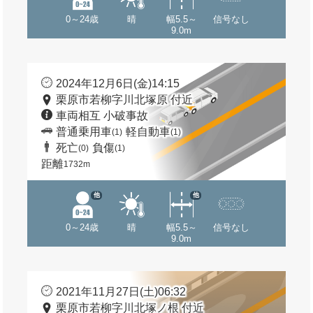
0～24歳
晴
幅5.5～
信号なし
9.0m
2024年12月6日(金)14:15
栗原市若柳字川北塚原 付近
車両相互 小破事故
普通乗用車
軽自動車
(1)
(1)
死亡
負傷
(0)
(1)
距離
1732m
他
他
0～24歳
晴
幅5.5～
信号なし
9.0m
2021年11月27日(土)06:32
栗原市若柳字川北塚ノ根 付近