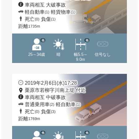
車両相互 大破事故
軽自動車
軽貨物車
(1)
(1)
死亡
負傷
(0)
(1)
距離
1735m
他
他
25～34歳
晴
幅5.5～
信号なし
9.0m
2019年2月6日(水)17:28
栗原市若柳字川南上堤 付近
車両相互 中破事故
普通乗用車
軽自動車
(2)
(1)
死亡
負傷
(0)
(3)
距離
1769m
他
他