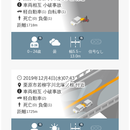
車両相互 小破事故
軽自動車
自転車
(1)
(1)
死亡
負傷
(0)
(1)
距離
1718m
他
他
0～24歳
曇
幅5.5～
信号なし
13.0m
2019年12月4日(水)07:43
栗原市若柳字川北塚ノ根 付近
車両相互 小破事故
軽自動車
(2)
死亡
負傷
(0)
(1)
距離
1725m
他
他