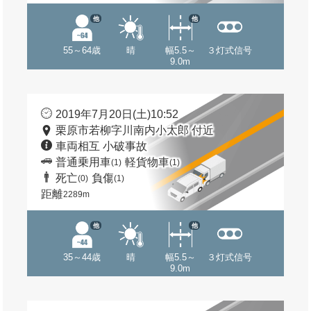
他
他
55～64歳
晴
幅5.5～
３灯式信号
9.0m
2019年7月20日(土)10:52
栗原市若柳字川南内小太郎 付近
車両相互 小破事故
普通乗用車
軽貨物車
(1)
(1)
死亡
負傷
(0)
(1)
距離
2289m
他
他
35～44歳
晴
幅5.5～
３灯式信号
9.0m