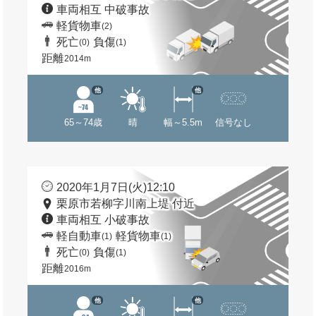
車両相互 中破事故
軽貨物車
(2)
死亡
負傷
(0)
(1)
距離
2014m
他
他
65～74歳
晴
幅～5.5m
信号なし
2020年1月7日(火)12:10
栗原市若柳字川南上堤 付近
車両相互 小破事故
軽自動車
軽貨物車
(1)
(1)
死亡
負傷
(0)
(1)
距離
2016m
他
他