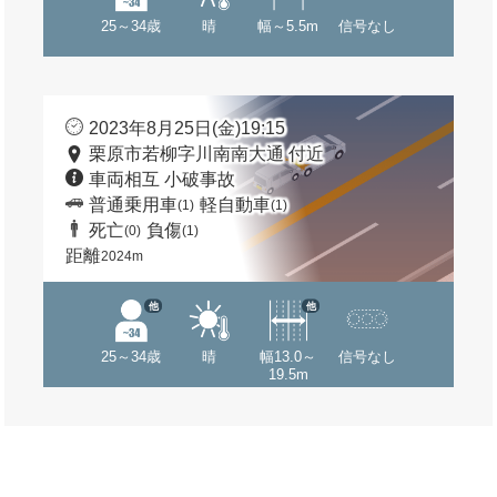
25～34歳
晴
幅～5.5m
信号なし
2023年8月25日(金)19:15
栗原市若柳字川南南大通 付近
車両相互 小破事故
普通乗用車
軽自動車
(1)
(1)
死亡
負傷
(0)
(1)
距離
2024m
他
他
25～34歳
晴
幅13.0～
信号なし
19.5m