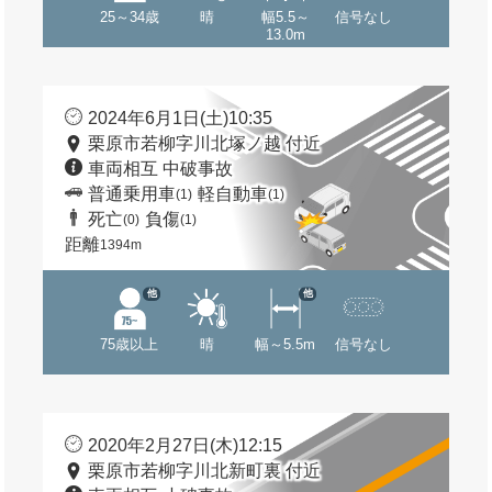
25～34歳
晴
幅5.5～
信号なし
13.0m
2024年6月1日(土)10:35
栗原市若柳字川北塚ノ越 付近
車両相互 中破事故
普通乗用車
軽自動車
(1)
(1)
死亡
負傷
(0)
(1)
距離
1394m
他
他
75歳以上
晴
幅～5.5m
信号なし
2020年2月27日(木)12:15
栗原市若柳字川北新町裏 付近