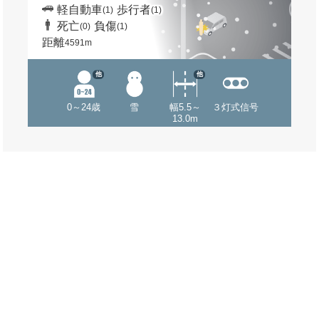
軽自動車
歩行者
(1)
(1)
死亡
負傷
(0)
(1)
距離
4591m
他
他
0～24歳
雪
幅5.5～
３灯式信号
13.0m