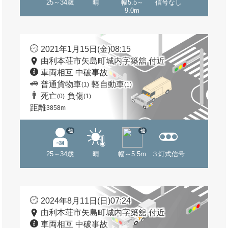
25～34歳
晴
幅5.5～
信号なし
9.0m
2021年1月15日(金)08:15
由利本荘市矢島町城内字築舘 付近
車両相互 中破事故
普通貨物車
軽自動車
(1)
(1)
死亡
負傷
(0)
(1)
距離
3858m
他
他
25～34歳
晴
幅～5.5m
３灯式信号
2024年8月11日(日)07:24
由利本荘市矢島町城内字築舘 付近
車両相互 中破事故