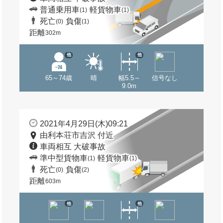
普通乗用車
軽貨物車
(1)
(1)
死亡
負傷
(0)
(1)
距離
302m
他
他
65～74歳
晴
幅5.5～
信号なし
9.0m
2021年4月29日(木)09:21
由利本荘市吉沢 付近
車両相互 大破事故
準中型貨物車
軽貨物車
(1)
(1)
死亡
負傷
(0)
(2)
距離
603m
他
他