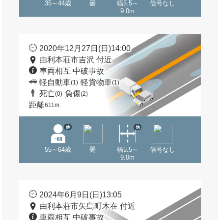
35～44歳
曇
幅5.5～
信号なし
9.0m
2020年12月27日(日)14:00
由利本荘市吉沢 付近
車両相互 中破事故
軽自動車
軽貨物車
(1)
(1)
死亡
負傷
(0)
(2)
距離
611m
他
他
55～64歳
曇
幅5.5～
信号なし
9.0m
2024年6月9日(日)13:05
由利本荘市矢島町木在 付近
車両相互 中破事故