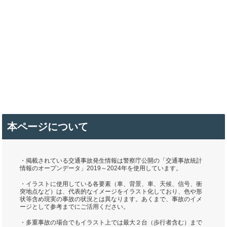
本ページについて
・掲載されている交通事故発生情報は警察庁公開の「交通事故統計
情報のオープンデータ」2019～2024年を使用しています。
・イラストに使用している各要素（車、背景、車、天候、信号、衝
突地点など）は、代表的なイメージをイラスト化しており、色や形
状等含め現実の事故の状況とは異なります。あくまで、事故のイメ
ージとして参考までにご活用ください。
・多重事故の場合でもイラスト上では最大２台（歩行者含む）まで