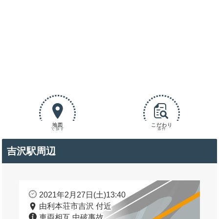
地図
こだわり
で探す
条件
吉沢駅周辺
2021年2月27日(土)13:40
由利本荘市吉沢 付近
車両相互 中破事故