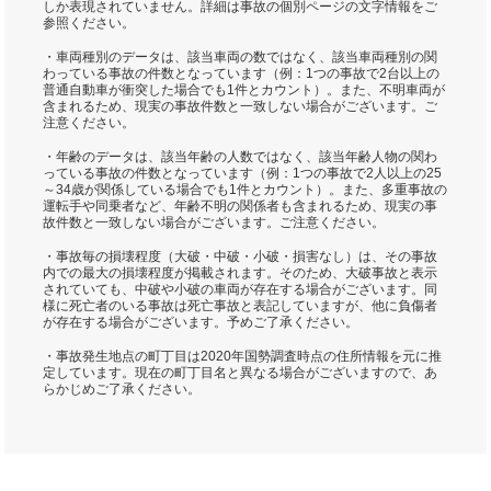
しか表現されていません。詳細は事故の個別ページの文字情報をご
参照ください。
・車両種別のデータは、該当車両の数ではなく、該当車両種別の関
わっている事故の件数となっています（例：1つの事故で2台以上の
普通自動車が衝突した場合でも1件とカウント）。また、不明車両が
含まれるため、現実の事故件数と一致しない場合がございます。ご
注意ください。
・年齢のデータは、該当年齢の人数ではなく、該当年齢人物の関わ
っている事故の件数となっています（例：1つの事故で2人以上の25
～34歳が関係している場合でも1件とカウント）。また、多重事故の
運転手や同乗者など、年齢不明の関係者も含まれるため、現実の事
故件数と一致しない場合がございます。ご注意ください。
・事故毎の損壊程度（大破・中破・小破・損害なし）は、その事故
内での最大の損壊程度が掲載されます。そのため、大破事故と表示
されていても、中破や小破の車両が存在する場合がございます。同
様に死亡者のいる事故は死亡事故と表記していますが、他に負傷者
が存在する場合がございます。予めご了承ください。
・事故発生地点の町丁目は2020年国勢調査時点の住所情報を元に推
定しています。現在の町丁目名と異なる場合がございますので、あ
らかじめご了承ください。