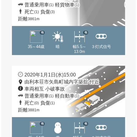
普通乗用車
軽貨物車
(1)
(1)
死亡
負傷
(1)
(3)
距離
3861m
他
他
35～44歳
晴
幅5.5～
３灯式信号
13.0m
2020年1月1日(水)15:00
由利本荘市矢島町城内字築舘 付近
車両相互 小破事故
普通乗用車
軽自動車
(1)
(1)
死亡
負傷
(0)
(1)
距離
3881m
他
他