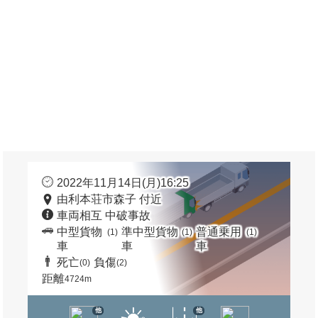
2022年11月14日(月)16:25
由利本荘市森子 付近
車両相互 中破事故
中型貨物
準中型貨物
普通乗用
(1)
(1)
(1)
車
車
車
死亡
負傷
(0)
(2)
距離
4724m
他
他