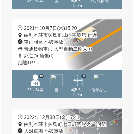
45～54歳
雪
幅5.5～
３灯式信号
9.0m
2021年10月7日(木)15:20
由利本荘市矢島町城内字築舘 付近
車両相互 小破事故
普通貨物車
大型自動二輪大
(1)
(1)
死亡
負傷
(0)
(1)
距離
4168m
他
他
25～34歳
曇
幅5.5～
信号なし
9.0m
2022年12月30日(金)17:41
由利本荘市矢島町七日町字熊之堂 付近
人対車両 小破事故