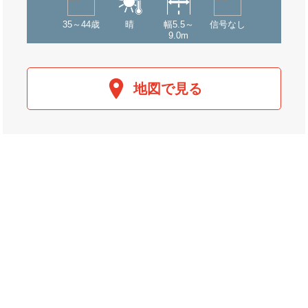
35～44歳
晴
幅5.5～
信号なし
9.0m
地図で見る