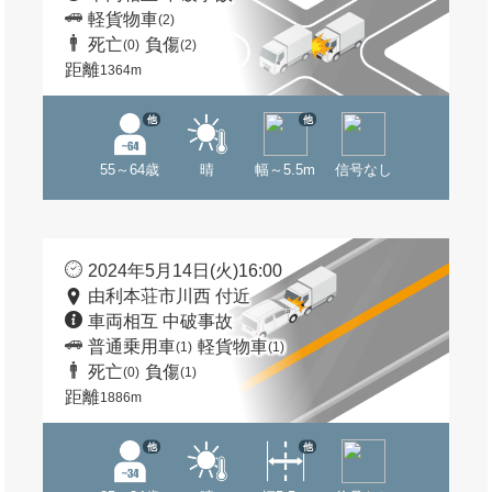
軽貨物車
(2)
死亡
負傷
(0)
(2)
距離
1364m
他
他
55～64歳
晴
幅～5.5m
信号なし
2024年5月14日(火)16:00
由利本荘市川西 付近
車両相互 中破事故
普通乗用車
軽貨物車
(1)
(1)
死亡
負傷
(0)
(1)
距離
1886m
他
他