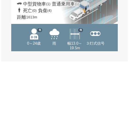
中型貨物車
普通乗用車
(1)
(1)
死亡
負傷
(0)
(4)
距離
1613m
他
他
0～24歳
雨
幅13.0～
３灯式信号
19.5m