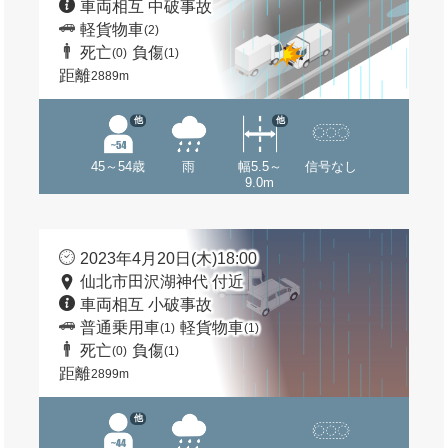
車両相互 中破事故
軽貨物車
(2)
死亡
負傷
(0)
(1)
距離
2889m
他
他
45～54歳
雨
幅5.5～
信号なし
9.0m
2023年4月20日(木)18:00
仙北市田沢湖神代 付近
車両相互 小破事故
普通乗用車
軽貨物車
(1)
(1)
死亡
負傷
(0)
(1)
距離
2899m
他