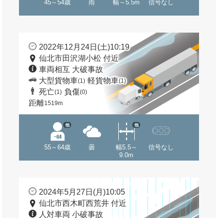
45～54歳
雨
幅～5.5m
信号なし
2022年12月24日(土)10:19
仙北市田沢湖小松 付近
車両相互 大破事故
大型貨物車
軽貨物車
(1)
(1)
死亡
負傷
(1)
(0)
距離
1519m
他
他
55～64歳
曇
幅5.5～
信号なし
9.0m
2024年5月27日(月)10:05
仙北市西木町西荒井 付近
人対車両 小破事故