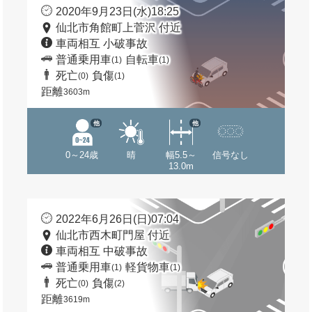
2020年9月23日(水)18:25
仙北市角館町上菅沢 付近
車両相互 小破事故
普通乗用車
自転車
(1)
(1)
死亡
負傷
(0)
(1)
距離
3603m
他
他
0～24歳
晴
幅5.5～
信号なし
13.0m
2022年6月26日(日)07:04
仙北市西木町門屋 付近
車両相互 中破事故
普通乗用車
軽貨物車
(1)
(1)
死亡
負傷
(0)
(2)
距離
3619m