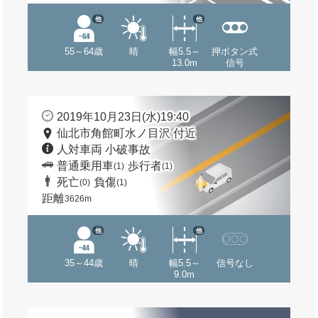
他
他
55～64歳
晴
幅5.5～
押ボタン式
13.0m
信号
2019年10月23日(水)19:40
仙北市角館町水ノ目沢 付近
人対車両 小破事故
普通乗用車
歩行者
(1)
(1)
死亡
負傷
(0)
(1)
距離
3626m
他
他
35～44歳
晴
幅5.5～
信号なし
9.0m