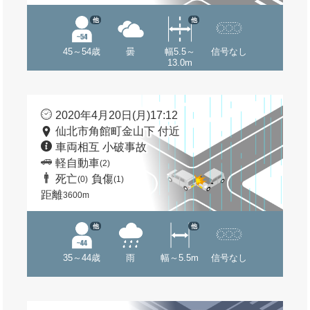
他
他
45～54歳
曇
幅5.5～
信号なし
13.0m
2020年4月20日(月)17:12
仙北市角館町金山下 付近
車両相互 小破事故
軽自動車
(2)
死亡
負傷
(0)
(1)
距離
3600m
他
他
35～44歳
雨
幅～5.5m
信号なし