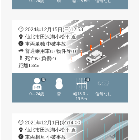
0～24歳
晴
幅～5.5m
信号なし
2024年12月15日(日)12:53
仙北市田沢湖小松 付近
車両単独 中破事故
普通乗用車
物件等
(3)
(1)
死亡
負傷
(0)
(4)
距離
1551m
他
他
0～24歳
雪
幅13.0～
信号なし
19.5m
2021年12月1日(水)14:00
仙北市田沢湖小松 付近
車両相互 小破事故