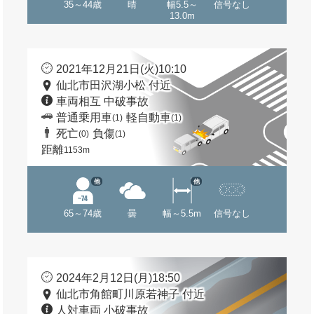
35～44歳
晴
幅5.5～
信号なし
13.0m
2021年12月21日(火)10:10
仙北市田沢湖小松 付近
車両相互 中破事故
普通乗用車
軽自動車
(1)
(1)
死亡
負傷
(0)
(1)
距離
1153m
他
他
65～74歳
曇
幅～5.5m
信号なし
2024年2月12日(月)18:50
仙北市角館町川原若神子 付近
人対車両 小破事故