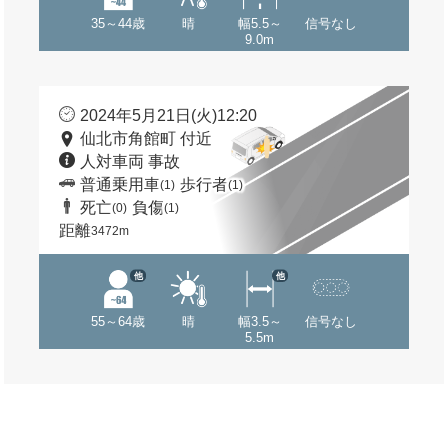
35～44歳
晴
幅5.5～
信号なし
9.0m
2024年5月21日(火)12:20
仙北市角館町 付近
人対車両 事故
普通乗用車
歩行者
(1)
(1)
死亡
負傷
(0)
(1)
距離
3472m
他
他
55～64歳
晴
幅3.5～
信号なし
5.5m