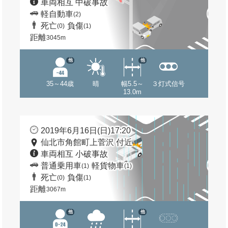
車両相互 中破事故
軽自動車
(2)
死亡
負傷
(0)
(1)
距離
3045m
他
他
35～44歳
晴
幅5.5～
３灯式信号
13.0m
2019年6月16日(日)17:20
仙北市角館町上菅沢 付近
車両相互 小破事故
普通乗用車
軽貨物車
(1)
(1)
死亡
負傷
(0)
(1)
距離
3067m
他
他