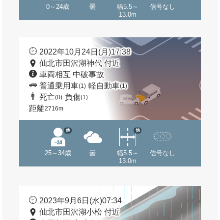
0～24歳
曇
幅5.5～
信号なし
13.0m
2022年10月24日(月)17:38
仙北市田沢湖神代 付近
車両相互 中破事故
普通乗用車
軽自動車
(1)
(1)
死亡
負傷
(0)
(1)
距離
2716m
他
他
25～34歳
曇
幅5.5～
信号なし
13.0m
2023年9月6日(水)07:34
仙北市田沢湖小松 付近