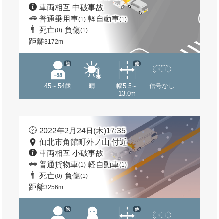
車両相互 中破事故
普通乗用車
軽自動車
(1)
(1)
死亡
負傷
(0)
(1)
距離
3172m
他
他
45～54歳
晴
幅5.5～
信号なし
13.0m
2022年2月24日(木)17:35
仙北市角館町外ノ山 付近
車両相互 小破事故
普通貨物車
軽自動車
(1)
(1)
死亡
負傷
(0)
(1)
距離
3256m
他
他