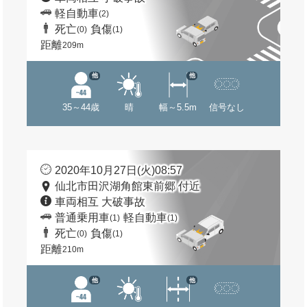
軽自動車
(2)
死亡
負傷
(0)
(1)
距離
209m
他
他
35～44歳
晴
幅～5.5m
信号なし
2020年10月27日(火)08:57
仙北市田沢湖角館東前郷 付近
車両相互 大破事故
普通乗用車
軽自動車
(1)
(1)
死亡
負傷
(0)
(1)
距離
210m
他
他