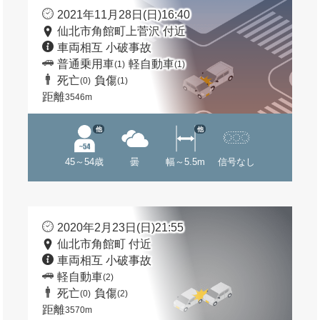
2021年11月28日(日)16:40
仙北市角館町上菅沢 付近
車両相互 小破事故
普通乗用車
軽自動車
(1)
(1)
死亡
負傷
(0)
(1)
距離
3546m
他
他
45～54歳
曇
幅～5.5m
信号なし
2020年2月23日(日)21:55
仙北市角館町 付近
車両相互 小破事故
軽自動車
(2)
死亡
負傷
(0)
(2)
距離
3570m