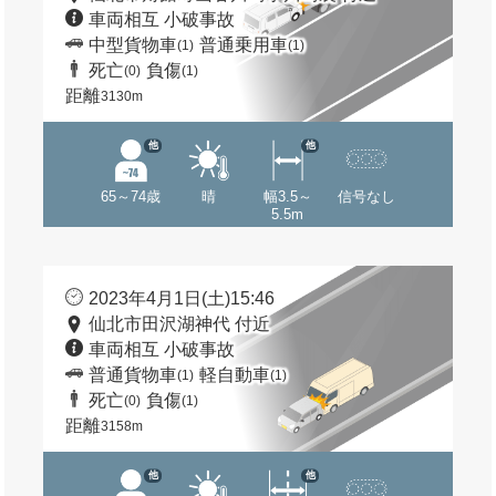
車両相互 小破事故
中型貨物車
普通乗用車
(1)
(1)
死亡
負傷
(0)
(1)
距離
3130m
他
他
65～74歳
晴
幅3.5～
信号なし
5.5m
2023年4月1日(土)15:46
仙北市田沢湖神代 付近
車両相互 小破事故
普通貨物車
軽自動車
(1)
(1)
死亡
負傷
(0)
(1)
距離
3158m
他
他