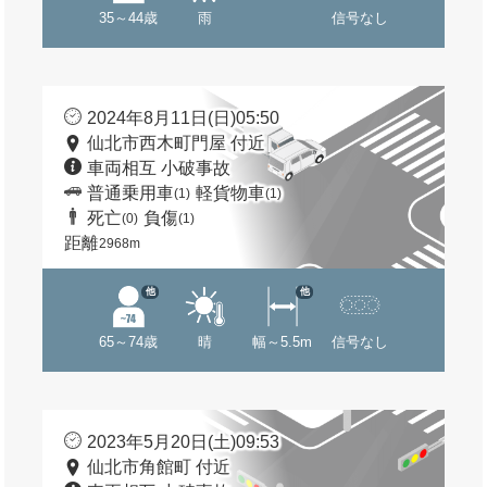
35～44歳
雨
信号なし
2024年8月11日(日)05:50
仙北市西木町門屋 付近
車両相互 小破事故
普通乗用車
軽貨物車
(1)
(1)
死亡
負傷
(0)
(1)
距離
2968m
他
他
65～74歳
晴
幅～5.5m
信号なし
2023年5月20日(土)09:53
仙北市角館町 付近