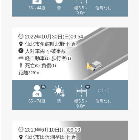
35～44歳
雪
幅5.5～
信号なし
9.0m
2022年10月30日(日)09:54
仙北市角館町北野 付近
人対車両 小破事故
軽自動車
歩行者
(1)
(1)
死亡
負傷
(0)
(1)
距離
3291m
他
他
65～74歳
晴
幅5.5～
信号なし
9.0m
2019年6月10日(月)09:09
仙北市田沢湖卒田 付近