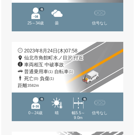
他
25～34歳
曇
信号なし
2023年8月24日(木)07:58
仙北市角館町水ノ目沢 付近
車両相互 中破事故
普通乗用車
自転車
(1)
(1)
死亡
負傷
(0)
(1)
距離
3582m
他
他
0～24歳
晴
幅5.5～
信号なし
9.0m