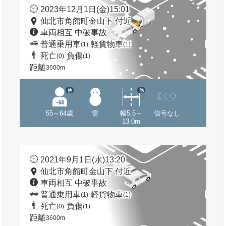
2023年12月1日(金)15:01
仙北市角館町金山下 付近
車両相互 中破事故
普通乗用車
軽貨物車
(1)
(1)
死亡
負傷
(0)
(1)
距離
3600m
他
他
55～64歳
雪
幅5.5～
信号なし
13.0m
2021年9月1日(水)13:20
仙北市角館町金山下 付近
車両相互 中破事故
普通乗用車
軽貨物車
(1)
(1)
死亡
負傷
(0)
(1)
距離
3600m