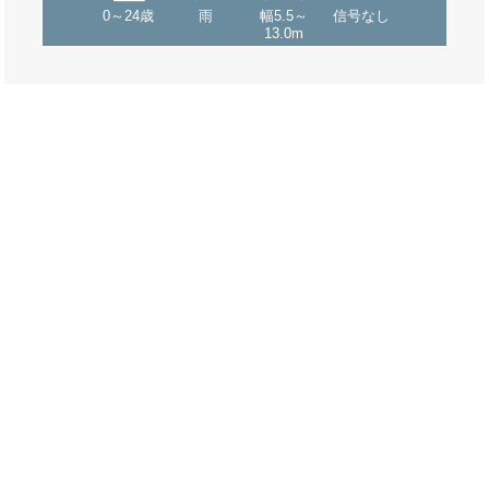
0～24歳
雨
幅5.5～
信号なし
13.0m