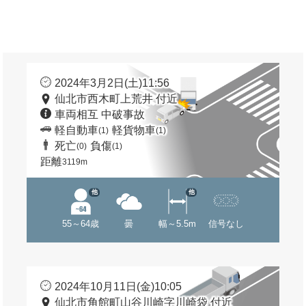
2024年3月2日(土)11:56
仙北市西木町上荒井 付近
車両相互 中破事故
軽自動車
軽貨物車
(1)
(1)
死亡
負傷
(0)
(1)
距離
3119m
他
他
55～64歳
曇
幅～5.5m
信号なし
2024年10月11日(金)10:05
仙北市角館町山谷川崎字川崎袋 付近