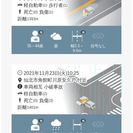
軽自動車
歩行者
(1)
(1)
死亡
負傷
(0)
(1)
距離
1393m
他
他
35～44歳
曇
幅5.5～
信号なし
9.0m
2021年11月23日(火)10:25
仙北市角館町川原安久戸 付近
車両相互 小破事故
軽自動車
(2)
死亡
負傷
(0)
(3)
距離
1461m
他
他