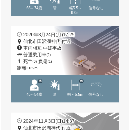
65～74歳
晴
幅5.5～
信号なし
9.0m
2020年8月24日(月)17:25
仙北市田沢湖神代 付近
車両相互 中破事故
普通乗用車
(2)
死亡
負傷
(0)
(1)
距離
3169m
他
他
45～54歳
晴
幅～5.5m
信号なし
2024年11月3日(日)14:37
仙北市田沢湖神代 付近