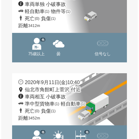
車両単独 小破事故
軽自動車
物件等
(1)
(1)
死亡
負傷
(0)
(1)
距離
3412m
他
75歳以上
曇
信号なし
2020年9月11日(金)10:40
仙北市角館町上菅沢 付近
車両相互 小破事故
準中型貨物車
軽自動車
(1)
(1)
死亡
負傷
(0)
(1)
距離
3452m
他
他