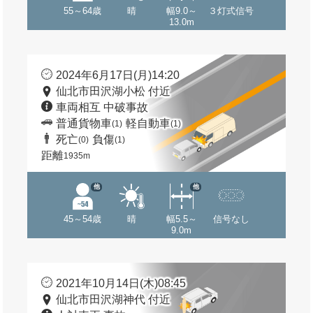
55～64歳
晴
幅9.0～
３灯式信号
13.0m
2024年6月17日(月)14:20
仙北市田沢湖小松 付近
車両相互 中破事故
普通貨物車
軽自動車
(1)
(1)
死亡
負傷
(0)
(1)
距離
1935m
他
他
45～54歳
晴
幅5.5～
信号なし
9.0m
2021年10月14日(木)08:45
仙北市田沢湖神代 付近