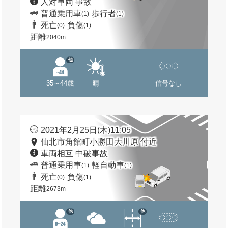
人対車両 事故
普通乗用車
歩行者
(1)
(1)
死亡
負傷
(0)
(1)
距離
2040m
他
35～44歳
晴
信号なし
2021年2月25日(木)11:05
仙北市角館町小勝田大川原 付近
車両相互 中破事故
普通乗用車
軽自動車
(1)
(1)
死亡
負傷
(0)
(1)
距離
2673m
他
他