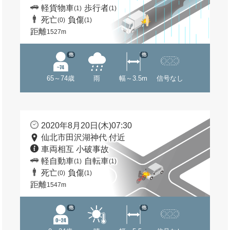
軽貨物車
歩行者
(1)
(1)
死亡
負傷
(0)
(1)
距離
1527m
他
他
65～74歳
雨
幅～3.5m
信号なし
2020年8月20日(木)07:30
仙北市田沢湖神代 付近
車両相互 小破事故
軽自動車
自転車
(1)
(1)
死亡
負傷
(0)
(1)
距離
1547m
他
他