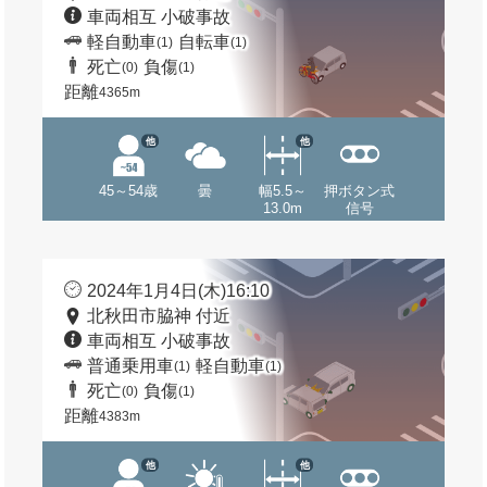
車両相互 小破事故
軽自動車
自転車
(1)
(1)
死亡
負傷
(0)
(1)
距離
4365m
他
他
45～54歳
曇
幅5.5～
押ボタン式
13.0m
信号
2024年1月4日(木)16:10
北秋田市脇神 付近
車両相互 小破事故
普通乗用車
軽自動車
(1)
(1)
死亡
負傷
(0)
(1)
距離
4383m
他
他