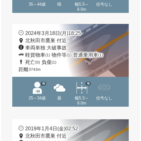
35～44歳
晴
幅5.5～
信号なし
9.0m
2024年3月18日(月)18:25
北秋田市鷹巣 付近
車両単独 大破事故
軽貨物車
物件等
普通乗用車
(1)
(1)
(1)
死亡
負傷
(0)
(1)
距離
3743m
他
他
25～34歳
曇
幅5.5～
信号なし
9.0m
2019年1月4日(金)02:52
北秋田市鷹巣 付近