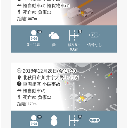
軽自動車
軽貨物車
(1)
(1)
死亡
負傷
(0)
(1)
距離
1067m
他
他
0～24歳
曇
幅5.5～
信号なし
9.0m
2018年12月28日(金)17:30
北秋田市川井字大野上 付近
車両相互 小破事故
軽自動車
(2)
死亡
負傷
(0)
(1)
距離
1170m
他
他