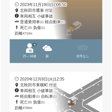
2023年11月19日(日)06:50
北秋田市鷹巣 付近
車両相互 小破事故
普通乗用車
軽自動車
(1)
(1)
死亡
負傷
(0)
(1)
距離
4710m
他
25～34歳
曇
信号なし
2020年12月8日(火)12:35
北秋田市東横町 付近
車両相互 小破事故
軽自動車
自転車
(1)
(1)
死亡
負傷
(0)
(1)
距離
4766m