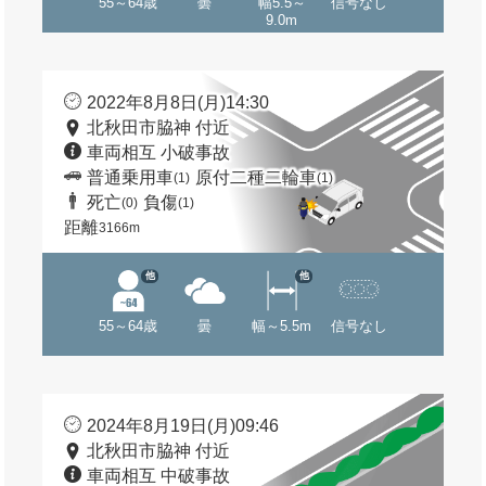
55～64歳
曇
幅5.5～
信号なし
9.0m
2022年8月8日(月)14:30
北秋田市脇神 付近
車両相互 小破事故
普通乗用車
原付二種二輪車
(1)
(1)
死亡
負傷
(0)
(1)
距離
3166m
他
他
55～64歳
曇
幅～5.5m
信号なし
2024年8月19日(月)09:46
北秋田市脇神 付近
車両相互 中破事故