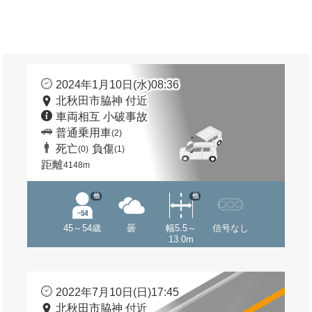
2024年1月10日(水)08:36
北秋田市脇神 付近
車両相互 小破事故
普通乗用車
(2)
死亡
負傷
(0)
(1)
距離
4148m
他
他
45～54歳
曇
幅5.5～
信号なし
13.0m
2022年7月10日(日)17:45
北秋田市脇神 付近