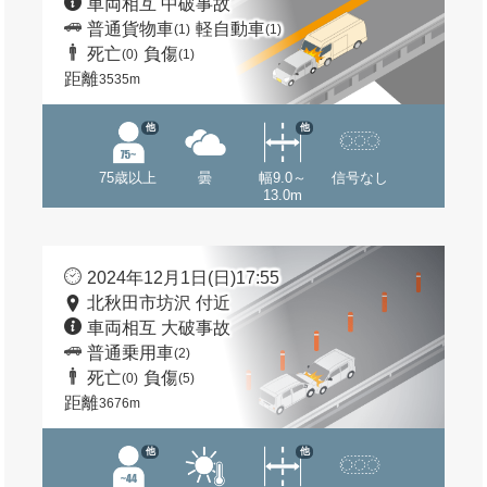
車両相互 中破事故
普通貨物車
軽自動車
(1)
(1)
死亡
負傷
(0)
(1)
距離
3535m
他
他
75歳以上
曇
幅9.0～
信号なし
13.0m
2024年12月1日(日)17:55
北秋田市坊沢 付近
車両相互 大破事故
普通乗用車
(2)
死亡
負傷
(0)
(5)
距離
3676m
他
他