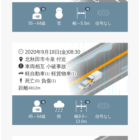
他
他
55～64歳
雪
幅～5.5m
信号なし
2020年9月18日(金)08:30
北秋田市今泉 付近
車両相互 小破事故
軽自動車
軽貨物車
(1)
(1)
死亡
負傷
(0)
(1)
距離
4812m
他
他
45～54歳
雨
幅9.0～
信号なし
13.0m