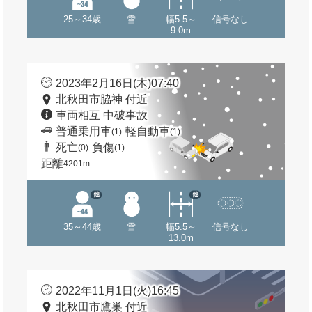
25～34歳
雪
幅5.5～
信号なし
9.0m
2023年2月16日(木)07:40
北秋田市脇神 付近
車両相互 中破事故
普通乗用車
軽自動車
(1)
(1)
死亡
負傷
(0)
(1)
距離
4201m
他
他
35～44歳
雪
幅5.5～
信号なし
13.0m
2022年11月1日(火)16:45
北秋田市鷹巣 付近