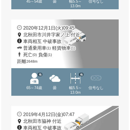
45～54歳
曇
幅5.5～
信号なし
13.0m
2020年12月1日(火)09:45
北秋田市川井字家ノ上 付近
車両相互 中破事故
普通乗用車
軽貨物車
(1)
(1)
死亡
負傷
(0)
(1)
距離
2648m
他
他
65～74歳
曇
幅5.5～
信号なし
13.0m
2019年4月12日(金)07:47
北秋田市脇神 付近
車両相互 中破事故