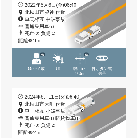
2022年5月6日(金)06:40
北秋田市脇神 付近
車両相互 中破事故
普通乗用車
(2)
死亡
負傷
(0)
(1)
距離
4841m
他
他
55～64歳
晴
幅5.5～
押ボタン式
9.0m
信号
2024年6月11日(火)06:40
北秋田市大町 付近
車両相互 小破事故
普通乗用車
軽貨物車
(1)
(1)
死亡
負傷
(0)
(2)
距離
4844m