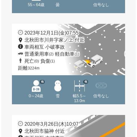
55～64歳
曇
信号なし
2023年12月1日(金)07:55
北秋田市川井字家ノ上 付近
車両相互 小破事故
普通乗用車
軽自動車
(2)
(1)
死亡
負傷
(0)
(1)
距離
3224m
他
他
0～24歳
雪
幅5.5～
信号なし
13.0m
2020年3月26日(木)10:07
北秋田市脇神 付近