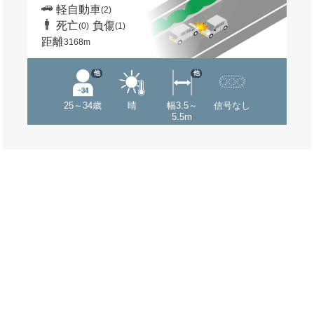
軽自動車
(2)
死亡
負傷
(0)
(1)
距離
3168m
他
他
25～34歳
晴
幅3.5～
信号なし
5.5m