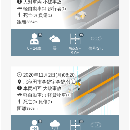
人対車両 小破事故
軽自動車
歩行者
(1)
(1)
死亡
負傷
(0)
(1)
距離
3864m
他
他
0～24歳
曇
幅5.5～
信号なし
9.0m
2020年11月2日(月)08:20
北秋田市李岱字李岱 付近
車両相互 大破事故
軽自動車
軽貨物車
(1)
(1)
死亡
負傷
(0)
(1)
距離
3868m
他
他