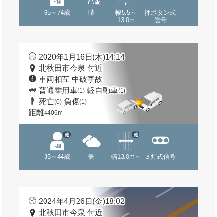
65～74歳
晴
幅5.5～
押ボタン式
13.0m
信号
2020年1月16日(木)14:14
北秋田市今泉 付近
車両相互 中破事故
普通乗用車
軽自動車
(1)
(1)
死亡
負傷
(0)
(1)
距離
4406m
他
他
35～44歳
曇
幅13.0m～
３灯式信号
2024年4月26日(金)18:02
北秋田市今泉 付近