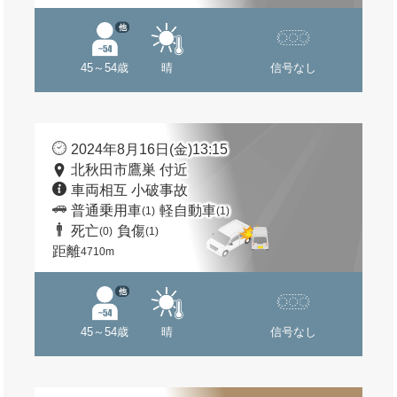
他
45～54歳
晴
信号なし
2024年8月16日(金)13:15
北秋田市鷹巣 付近
車両相互 小破事故
普通乗用車
軽自動車
(1)
(1)
死亡
負傷
(0)
(1)
距離
4710m
他
45～54歳
晴
信号なし