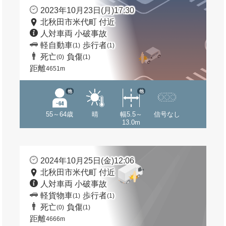
2023年10月23日(月)17:30
北秋田市米代町 付近
人対車両 小破事故
軽自動車
歩行者
(1)
(1)
死亡
負傷
(0)
(1)
距離
4651m
他
他
55～64歳
晴
幅5.5～
信号なし
13.0m
2024年10月25日(金)12:06
北秋田市米代町 付近
人対車両 小破事故
軽貨物車
歩行者
(1)
(1)
死亡
負傷
(0)
(1)
距離
4666m