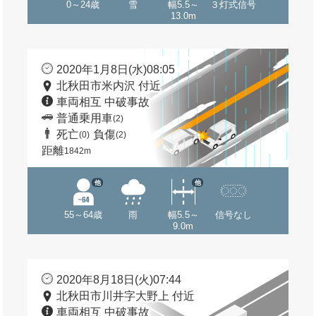
0～24歳
雪
幅5.5～
３灯式信号
13.0m
2020年1月8日(水)08:05
北秋田市米内沢 付近
車両相互 中破事故
普通乗用車
(2)
死亡
負傷
(0)
(2)
距離
1842m
他
他
55～64歳
雨
幅5.5～
信号なし
9.0m
2020年8月18日(火)07:44
北秋田市川井字大野上 付近
車両相互 中破事故