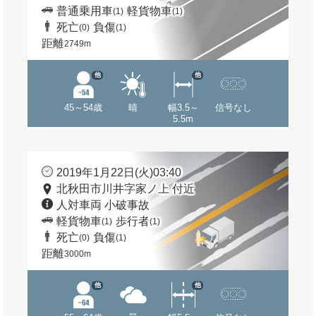
普通乗用車
軽貨物車
(1)
(1)
死亡
負傷
(0)
(1)
距離
2749m
他
他
45～54歳
晴
幅3.5～
信号なし
5.5m
2019年1月22日(火)03:40
北秋田市川井字家ノ上 付近
人対車両 小破事故
軽貨物車
歩行者
(1)
(1)
死亡
負傷
(0)
(1)
距離
3000m
他
他