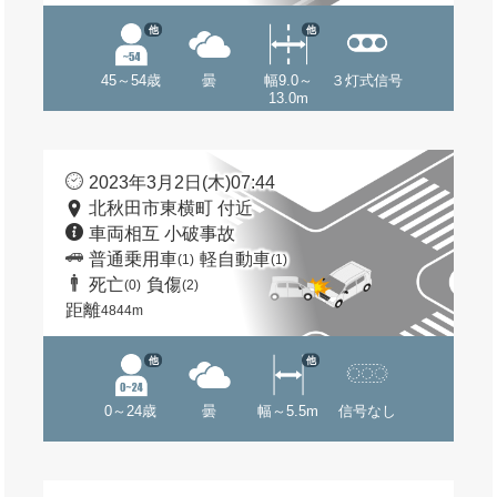
他
他
45～54歳
曇
幅9.0～
３灯式信号
13.0m
2023年3月2日(木)07:44
北秋田市東横町 付近
車両相互 小破事故
普通乗用車
軽自動車
(1)
(1)
死亡
負傷
(0)
(2)
距離
4844m
他
他
0～24歳
曇
幅～5.5m
信号なし