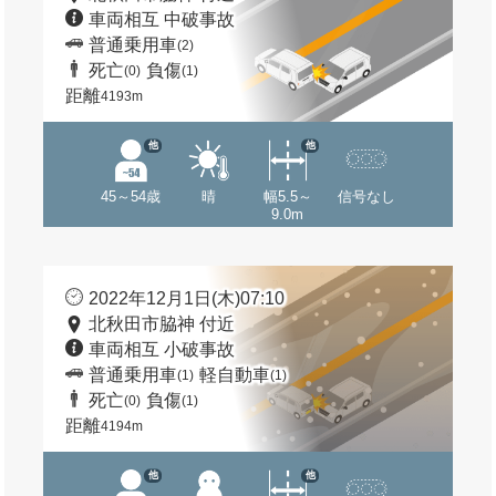
車両相互 中破事故
普通乗用車
(2)
死亡
負傷
(0)
(1)
距離
4193m
他
他
45～54歳
晴
幅5.5～
信号なし
9.0m
2022年12月1日(木)07:10
北秋田市脇神 付近
車両相互 小破事故
普通乗用車
軽自動車
(1)
(1)
死亡
負傷
(0)
(1)
距離
4194m
他
他