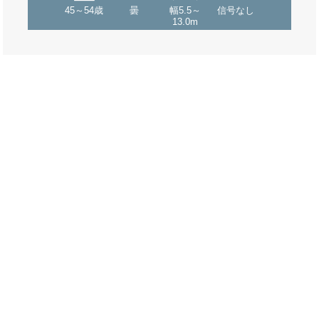
45～54歳
曇
幅5.5～
信号なし
13.0m