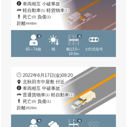
車両相互 小破事故
軽自動車
軽貨物車
(1)
(1)
死亡
負傷
(0)
(1)
距離
4448m
他
他
65～74歳
晴
幅13.0～
３灯式信号
19.5m
2022年6月17日(金)09:20
北秋田市中屋敷 付近
車両相互 中破事故
普通貨物車
軽自動車
(1)
(1)
死亡
負傷
(0)
(1)
距離
4526m
他
他