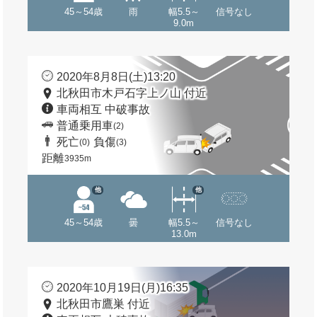
45～54歳
雨
幅5.5～
信号なし
9.0m
2020年8月8日(土)13:20
北秋田市木戸石字上ノ山 付近
車両相互 中破事故
普通乗用車
(2)
死亡
負傷
(0)
(3)
距離
3935m
他
他
45～54歳
曇
幅5.5～
信号なし
13.0m
2020年10月19日(月)16:35
北秋田市鷹巣 付近