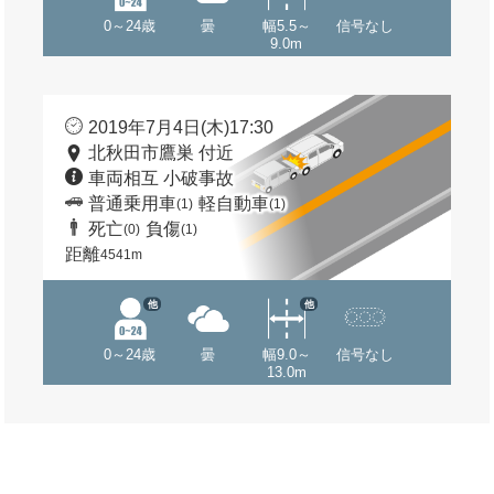
0～24歳
曇
幅5.5～
信号なし
9.0m
2019年7月4日(木)17:30
北秋田市鷹巣 付近
車両相互 小破事故
普通乗用車
軽自動車
(1)
(1)
死亡
負傷
(0)
(1)
距離
4541m
他
他
0～24歳
曇
幅9.0～
信号なし
13.0m