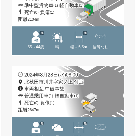
準中型貨物車
軽自動車
(1)
(1)
死亡
負傷
(0)
(1)
距離
2134m
他
他
35～44歳
晴
幅～5.5m
信号なし
2024年8月28日(水)08:00
北秋田市川井字家ノ上 付近
車両相互 中破事故
普通乗用車
軽自動車
(1)
(1)
死亡
負傷
(0)
(1)
距離
2647m
他
他