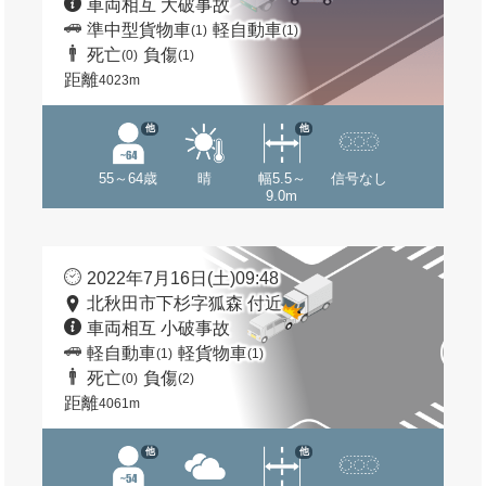
車両相互 大破事故
準中型貨物車
軽自動車
(1)
(1)
死亡
負傷
(0)
(1)
距離
4023m
他
他
55～64歳
晴
幅5.5～
信号なし
9.0m
2022年7月16日(土)09:48
北秋田市下杉字狐森 付近
車両相互 小破事故
軽自動車
軽貨物車
(1)
(1)
死亡
負傷
(0)
(2)
距離
4061m
他
他