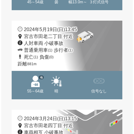
45～54歳
曇
幅13.0m～
３灯式信号
2024年5月19日(日)13:45
宮古市田老二丁目 付近
人対車両 小破事故
普通乗用車
歩行者
(1)
(1)
死亡
負傷
(1)
(0)
距離
881m
他
55～64歳
晴
信号なし
2024年3月24日(日)13:15
宮古市田老四丁目 付近
車両相互 小破事故