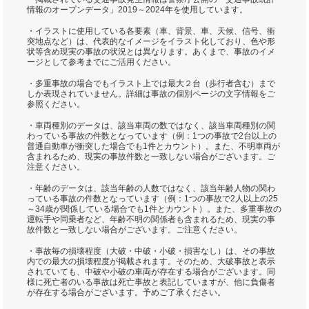
情報のオープンデータ」2019～2024年を使用しています。
・イラストに使用している各要素（車、背景、車、天候、信号、衝
突地点など）は、代表的なイメージをイラスト化しており、色や形
状等含め現実の事故の状況とは異なります。あくまで、事故のイメ
ージとして参考までにご活用ください。
・多重事故の場合でもイラスト上では最大２台（歩行者含む）まで
しか表現されていません。詳細は事故の個別ページの文字情報をご
参照ください。
・車両種別のデータは、該当車両の数ではなく、該当車両種別の関
わっている事故の件数となっています（例：1つの事故で2台以上の
普通自動車が衝突した場合でも1件とカウント）。また、不明車両が
含まれるため、現実の事故件数と一致しない場合がございます。ご
注意ください。
・年齢のデータは、該当年齢の人数ではなく、該当年齢人物の関わ
っている事故の件数となっています（例：1つの事故で2人以上の25
～34歳が関係している場合でも1件とカウント）。また、多重事故の
運転手や同乗者など、年齢不明の関係者も含まれるため、現実の事
故件数と一致しない場合がございます。ご注意ください。
・事故毎の損壊程度（大破・中破・小破・損害なし）は、その事故
内での最大の損壊程度が掲載されます。そのため、大破事故と表示
されていても、中破や小破の車両が存在する場合がございます。同
様に死亡者のいる事故は死亡事故と表記していますが、他に負傷者
が存在する場合がございます。予めご了承ください。