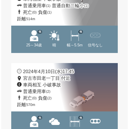
普通乗用車
普通自動二輪小
(1)
(1)
死亡
負傷
(0)
(1)
距離
514m
他
他
25～34歳
晴
幅～5.5m
信号なし
2024年4月10日(水)17:45
宮古市田老一丁目 付近
車両相互 小破事故
普通乗用車
(2)
死亡
負傷
(0)
(2)
距離
570m
他
他