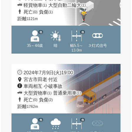
軽貨物車
大型自動二輪大
(1)
(1)
死亡
負傷
(0)
(1)
距離
1121m
他
他
35～44歳
晴
幅5.5～
３灯式信号
13.0m
2024年7月9日(火)19:00
宮古市田老 付近
車両相互 小破事故
大型貨物車
普通乗用車
(1)
(1)
死亡
負傷
(0)
(2)
距離
1762m
他
他