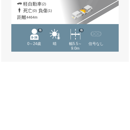
軽自動車
(2)
死亡
負傷
(0)
(1)
距離
4464m
他
他
0～24歳
晴
幅5.5～
信号なし
9.0m