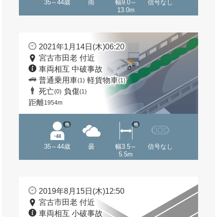
35～44歳
雨
幅9.0～
信号なし
13.0m
2021年1月14日(木)06:20
宮古市田老 付近
車両相互 中破事故
普通乗用車
軽貨物車
(1)
(1)
死亡
負傷
(0)
(1)
距離
1954m
他
他
35～44歳
曇
幅3.5～
信号なし
5.5m
2019年8月15日(木)12:50
宮古市田老 付近
車両相互 小破事故