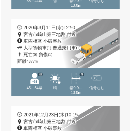
35～44歳
雪
幅9.0～
信号なし
13.0m
2020年3月11日(水)12:50
宮古市崎山第三地割 付近
車両相互 小破事故
大型貨物車
普通乗用車
(1)
(1)
死亡
負傷
(0)
(1)
距離
4377m
他
他
45～54歳
晴
幅9.0～
信号なし
13.0m
2021年12月23日(木)10:15
宮古市崎山第三地割 付近
車両相互 小破事故