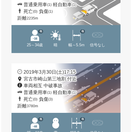
普通乗用車
軽自動車
(1)
(1)
死亡
負傷
(0)
(1)
距離
2235m
他
他
25～34歳
晴
幅～5.5m
信号なし
2019年3月30日(土)17:15
宮古市崎山第三地割 付近
車両相互 中破事故
普通乗用車
軽自動車
(1)
(1)
死亡
負傷
(0)
(3)
距離
3780m
他
他