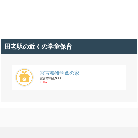
田老駅の近くの学童保育
宮古養護学童の家
宮古市崎山5-88
4.1km