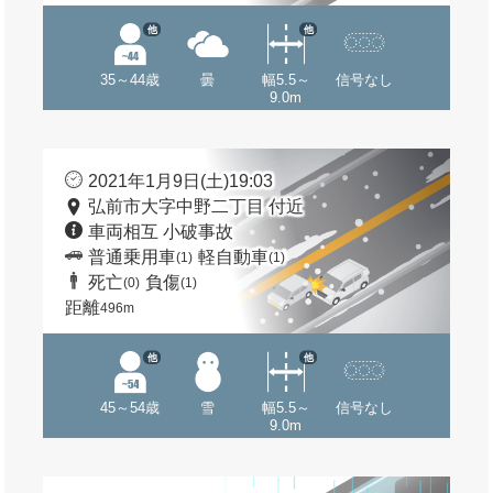
他
他
35～44歳
曇
幅5.5～
信号なし
9.0m
2021年1月9日(土)19:03
弘前市大字中野二丁目 付近
車両相互 小破事故
普通乗用車
軽自動車
(1)
(1)
死亡
負傷
(0)
(1)
距離
496m
他
他
45～54歳
雪
幅5.5～
信号なし
9.0m