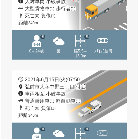
人対車両 小破事故
大型貨物車
歩行者
(1)
(1)
死亡
負傷
(0)
(1)
距離
340m
他
他
0～24歳
曇
幅5.5～
３灯式信号
13.0m
2021年6月15日(火)07:50
弘前市大字中野三丁目 付近
車両相互 小破事故
普通乗用車
軽自動車
(1)
(1)
死亡
負傷
(0)
(1)
距離
346m
他
他