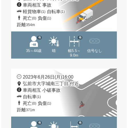
車両相互 事故
軽貨物車
自転車
(1)
(1)
死亡
負傷
(0)
(1)
距離
354m
他
他
35～44歳
晴
幅5.5～
信号なし
9.0m
2023年6月26日(月)16:00
弘前市大字城南三丁目 付近
車両相互 小破事故
自転車
(1)
死亡
負傷
(0)
(1)
距離
371m
他
他