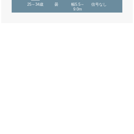
25～34歳
曇
幅5.5～
信号なし
9.0m