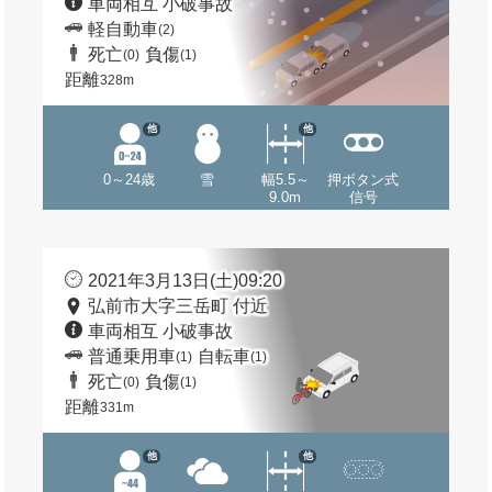
車両相互 小破事故
軽自動車
(2)
死亡
負傷
(0)
(1)
距離
328m
他
他
0～24歳
雪
幅5.5～
押ボタン式
9.0m
信号
2021年3月13日(土)09:20
弘前市大字三岳町 付近
車両相互 小破事故
普通乗用車
自転車
(1)
(1)
死亡
負傷
(0)
(1)
距離
331m
他
他