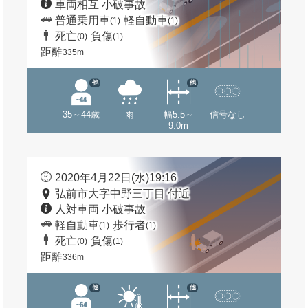
車両相互 小破事故
普通乗用車
軽自動車
(1)
(1)
死亡
負傷
(0)
(1)
距離
335m
他
他
35～44歳
雨
幅5.5～
信号なし
9.0m
2020年4月22日(水)19:16
弘前市大字中野三丁目 付近
人対車両 小破事故
軽自動車
歩行者
(1)
(1)
死亡
負傷
(0)
(1)
距離
336m
他
他