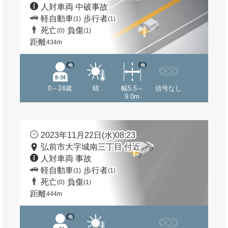
人対車両 中破事故
軽自動車
歩行者
(1)
(1)
死亡
負傷
(0)
(1)
距離
434m
他
他
0～24歳
晴
幅5.5～
信号なし
9.0m
2023年11月22日(水)08:23
弘前市大字城南三丁目 付近
人対車両 事故
軽自動車
歩行者
(1)
(1)
死亡
負傷
(0)
(1)
距離
444m
他