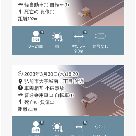
軽自動車
自転車
(1)
(1)
死亡
負傷
(0)
(1)
距離
192m
他
他
0～24歳
晴
幅5.5～
信号なし
9.0m
2023年3月30日(木)18:20
弘前市大字城南一丁目 付近
車両相互 小破事故
普通乗用車
自転車
(1)
(1)
死亡
負傷
(0)
(1)
距離
217m
他
他