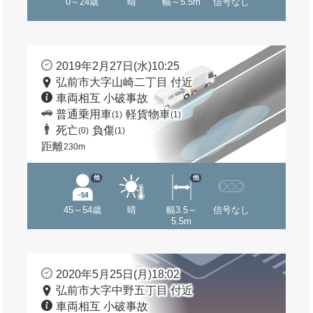
0～24歳
晴
幅～5.5m
信号なし
2019年2月27日(水)10:25
弘前市大字山崎二丁目 付近
車両相互 小破事故
普通乗用車
軽貨物車
(1)
(1)
死亡
負傷
(0)
(1)
距離
230m
他
他
45～54歳
晴
幅3.5～
信号なし
5.5m
2020年5月25日(月)18:02
弘前市大字中野五丁目 付近
車両相互 小破事故