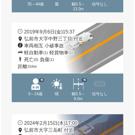
35～44歳
曇
幅5.5～
信号なし
13.0m
2019年9月6日(金)15:37
弘前市大字中野三丁目 付近
車両相互 小破事故
軽自動車
軽貨物車
(1)
(1)
死亡
負傷
(0)
(1)
距離
334m
他
他
0～24歳
晴
幅5.5～
信号なし
9.0m
2024年2月15日(木)17:00
弘前市大字三岳町 付近