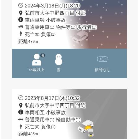
2024年3月18日(月)18:20
弘前市大字中野四丁目 付近
車両単独 小破事故
普通乗用車
物件等
歩行者
(1)
(1)
(1)
死亡
負傷
(0)
(1)
距離
479m
他
75歳以上
雪
信号なし
2023年8月17日(木)10:32
弘前市大字中野四丁目 付近
車両相互 小破事故
普通乗用車
軽自動車
(1)
(1)
死亡
負傷
(0)
(1)
距離
485m