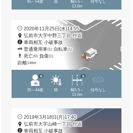
45～54歳
雨
幅5.5～
信号なし
13.0m
2020年11月25日(水)14:55
弘前市大字中野三丁目 付近
車両相互 小破事故
普通乗用車
自転車
(1)
(1)
死亡
負傷
(0)
(1)
距離
148m
他
他
35～44歳
晴
幅5.5～
信号なし
13.0m
2019年3月18日(月)17:40
弘前市大字山崎一丁目 付近
車両相互 小破事故