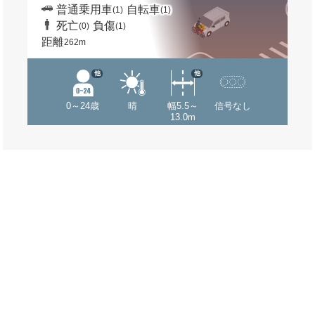
普通乗用車
自転車
(1)
(1)
死亡
負傷
(0)
(1)
距離
262m
他
他
0～24歳
晴
幅5.5～
信号なし
13.0m