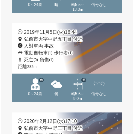
0～24歳
晴
幅5.5～
信号なし
13.0m
2019年11月5日(火)16:44
弘前市大字中野五丁目 付近
人対車両 事故
電動自転車
歩行者
(1)
(1)
死亡
負傷
(0)
(1)
距離
282m
他
他
0～24歳
曇
幅5.5～
信号なし
9.0m
2020年2月12日(水)17:10
弘前市大字中野三丁目 付近