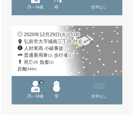
25～34歳
晴
信号なし
2020年12月29日(火)15:00
弘前市大字城南三丁目 付近
人対車両 小破事故
普通乗用車
歩行者
(1)
(1)
死亡
負傷
(0)
(1)
距離
446m
他
25～34歳
雪
信号なし