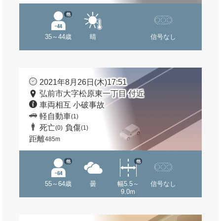
他
35～44歳
晴
信号なし
2021年8月26日(木)17:51
弘前市大字松原東一丁目 付近
車両相互 小破事故
軽自動車
(1)
死亡
負傷
(0)
(1)
距離
485m
他
他
55～64歳
曇
幅5.5～
信号なし
9.0m