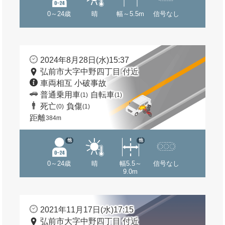
0～24歳
晴
幅～5.5m
信号なし
2024年8月28日(水)15:37
弘前市大字中野四丁目 付近
車両相互 小破事故
普通乗用車
自転車
(1)
(1)
死亡
負傷
(0)
(1)
距離
384m
他
他
0～24歳
晴
幅5.5～
信号なし
9.0m
2021年11月17日(水)17:15
弘前市大字中野四丁目 付近