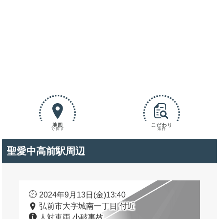
地図
こだわり
で探す
条件
聖愛中高前駅周辺
2024年9月13日(金)13:40
弘前市大字城南一丁目 付近
人対車両 小破事故