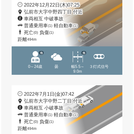
2022年12月22日(木)07:25
弘前市大字中野四丁目 付近
車両相互 中破事故
普通乗用車
軽自動車
(1)
(1)
死亡
負傷
(0)
(1)
距離
494m
他
他
0～24歳
曇
幅5.5～
３灯式信号
9.0m
2022年7月1日(金)07:42
弘前市大字中野二丁目 付近
車両相互 小破事故
普通乗用車
軽自動車
(1)
(1)
死亡
負傷
(0)
(1)
距離
494m