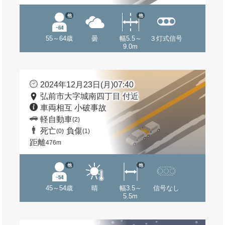
他
他
55～64歳
曇
幅5.5～
３灯式信号
9.0m
2024年12月23日(月)07:40
弘前市大字城南四丁目 付近
車両相互 小破事故
軽自動車
(2)
死亡
負傷
(0)
(1)
距離
476m
他
他
45～54歳
晴
幅3.5～
信号なし
5.5m