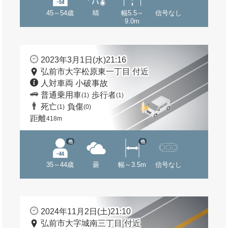
45～54歳
晴
幅5.5～
信号なし
9.0m
2023年3月1日(水)21:16
弘前市大字松原東一丁目 付近
人対車両 小破事故
普通乗用車
歩行者
(1)
(1)
死亡
負傷
(1)
(0)
距離
418m
他
他
35～44歳
曇
幅～3.5m
信号なし
2024年11月2日(土)21:10
弘前市大字城南三丁目 付近