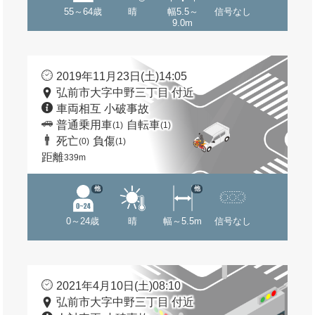
55～64歳
晴
幅5.5～
信号なし
9.0m
2019年11月23日(土)14:05
弘前市大字中野三丁目 付近
車両相互 小破事故
普通乗用車
自転車
(1)
(1)
死亡
負傷
(0)
(1)
距離
339m
他
他
0～24歳
晴
幅～5.5m
信号なし
2021年4月10日(土)08:10
弘前市大字中野三丁目 付近