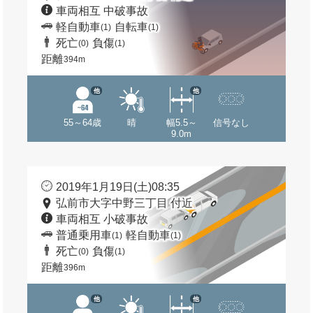
車両相互 中破事故
軽自動車
自転車
(1)
(1)
死亡
負傷
(0)
(1)
距離
394m
他
他
55～64歳
晴
幅5.5～
信号なし
9.0m
2019年1月19日(土)08:35
弘前市大字中野三丁目 付近
車両相互 小破事故
普通乗用車
軽自動車
(1)
(1)
死亡
負傷
(0)
(1)
距離
396m
他
他