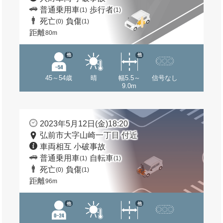
普通乗用車
歩行者
(1)
(1)
死亡
負傷
(0)
(1)
距離
80m
他
他
45～54歳
晴
幅5.5～
信号なし
9.0m
2023年5月12日(金)18:20
弘前市大字山崎一丁目 付近
車両相互 小破事故
普通乗用車
自転車
(1)
(1)
死亡
負傷
(0)
(1)
距離
96m
他
他