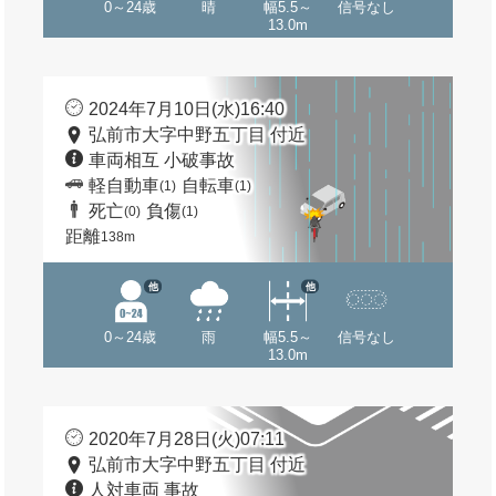
0～24歳
晴
幅5.5～
信号なし
13.0m
2024年7月10日(水)16:40
弘前市大字中野五丁目 付近
車両相互 小破事故
軽自動車
自転車
(1)
(1)
死亡
負傷
(0)
(1)
距離
138m
他
他
0～24歳
雨
幅5.5～
信号なし
13.0m
2020年7月28日(火)07:11
弘前市大字中野五丁目 付近
人対車両 事故