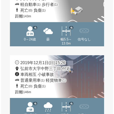
軽自動車
歩行者
(1)
(1)
死亡
負傷
(0)
(1)
距離
143m
他
他
0～24歳
曇
幅5.5～
信号なし
13.0m
2019年12月1日(日)15:26
弘前市大字中野三丁目 付近
車両相互 小破事故
普通乗用車
軽貨物車
(1)
(1)
死亡
負傷
(0)
(1)
距離
146m
他
他