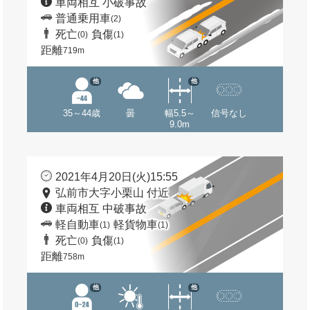
車両相互 小破事故
普通乗用車
(2)
死亡
負傷
(0)
(1)
距離
719m
他
他
35～44歳
曇
幅5.5～
信号なし
9.0m
2021年4月20日(火)15:55
弘前市大字小栗山 付近
車両相互 中破事故
軽自動車
軽貨物車
(1)
(1)
死亡
負傷
(0)
(1)
距離
758m
他
他