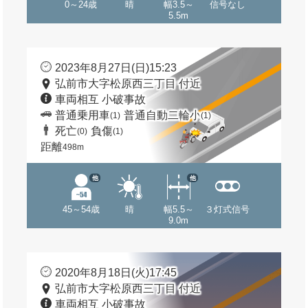
0～24歳
晴
幅3.5～
信号なし
5.5m
2023年8月27日(日)15:23
弘前市大字松原西三丁目 付近
車両相互 小破事故
普通乗用車
普通自動二輪小
(1)
(1)
死亡
負傷
(0)
(1)
距離
498m
他
他
45～54歳
晴
幅5.5～
３灯式信号
9.0m
2020年8月18日(火)17:45
弘前市大字松原西三丁目 付近
車両相互 小破事故