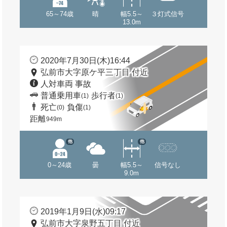
65～74歳
晴
幅5.5～
３灯式信号
13.0m
2020年7月30日(木)16:44
弘前市大字原ケ平三丁目 付近
人対車両 事故
普通乗用車
歩行者
(1)
(1)
死亡
負傷
(0)
(1)
距離
949m
他
他
0～24歳
曇
幅5.5～
信号なし
9.0m
2019年1月9日(水)09:17
弘前市大字泉野五丁目 付近