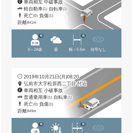
車両相互 中破事故
軽自動車
自転車
(1)
(1)
死亡
負傷
(0)
(1)
距離
841m
他
他
0～24歳
曇
幅～5.5m
信号なし
2019年10月21日(月)08:20
弘前市大字松原西二丁目 付近
車両相互 小破事故
普通乗用車
自転車
(1)
(1)
死亡
負傷
(0)
(1)
距離
849m
他
他