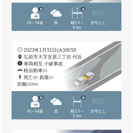
他
他
25～34歳
曇
幅5.5～
信号なし
9.0m
2023年1月31日(火)08:50
弘前市大字安原三丁目 付近
車両相互 小破事故
軽自動車
(2)
死亡
負傷
(0)
(1)
距離
1026m
他
他
45～54歳
曇
幅3.5～
信号なし
5.5m