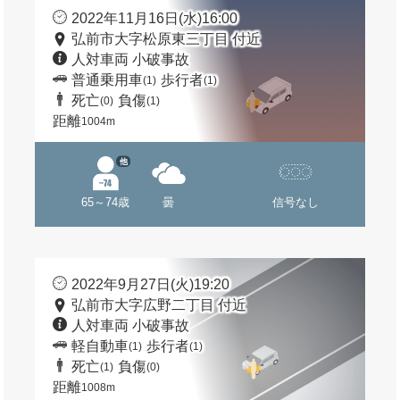
2022年11月16日(水)16:00
弘前市大字松原東三丁目 付近
人対車両 小破事故
普通乗用車
歩行者
(1)
(1)
死亡
負傷
(0)
(1)
距離
1004m
他
65～74歳
曇
信号なし
2022年9月27日(火)19:20
弘前市大字広野二丁目 付近
人対車両 小破事故
軽自動車
歩行者
(1)
(1)
死亡
負傷
(1)
(0)
距離
1008m