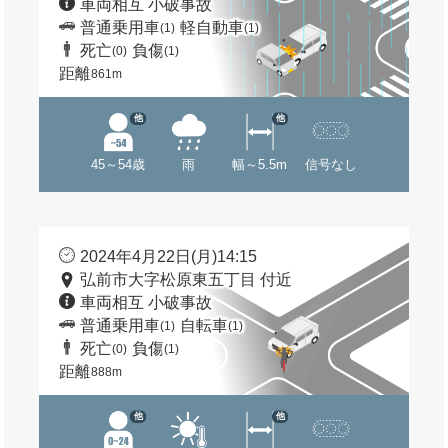
車両相互 小破事故
普通乗用車
軽自動車
(1)
(1)
死亡
負傷
(0)
(1)
距離
861m
他
他
45～54歳
雨
幅～5.5m
信号なし
2024年4月22日(月)14:15
弘前市大字松原東五丁目 付近
車両相互 小破事故
普通乗用車
自転車
(1)
(1)
死亡
負傷
(0)
(1)
距離
888m
他
他