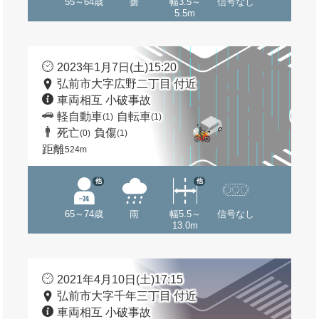
55～64歳
曇
幅3.5～
信号なし
5.5m
2023年1月7日(土)15:20
弘前市大字広野二丁目 付近
車両相互 小破事故
軽自動車
自転車
(1)
(1)
死亡
負傷
(0)
(1)
距離
524m
他
他
65～74歳
雨
幅5.5～
信号なし
13.0m
2021年4月10日(土)17:15
弘前市大字千年三丁目 付近
車両相互 小破事故