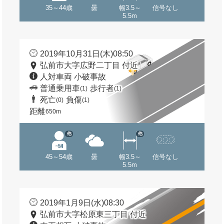
35～44歳
曇
幅3.5～
信号なし
5.5m
2019年10月31日(木)08:50
弘前市大字広野二丁目 付近
人対車両 小破事故
普通乗用車
歩行者
(1)
(1)
死亡
負傷
(0)
(1)
距離
650m
他
他
45～54歳
曇
幅3.5～
信号なし
5.5m
2019年1月9日(水)08:30
弘前市大字松原東三丁目 付近