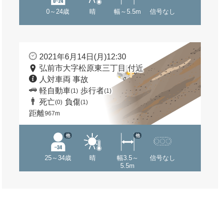
0～24歳
晴
幅～5.5m
信号なし
2021年6月14日(月)12:30
弘前市大字松原東三丁目 付近
人対車両 事故
軽自動車
歩行者
(1)
(1)
死亡
負傷
(0)
(1)
距離
967m
他
他
25～34歳
晴
幅3.5～
信号なし
5.5m