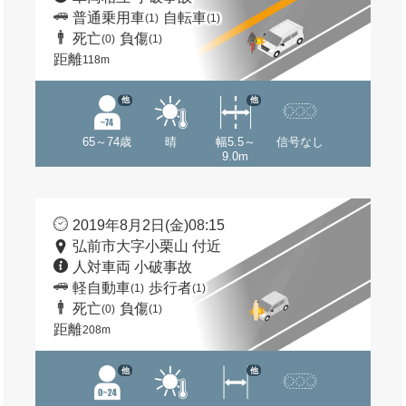
普通乗用車
自転車
(1)
(1)
死亡
負傷
(0)
(1)
距離
118m
他
他
65～74歳
晴
幅5.5～
信号なし
9.0m
2019年8月2日(金)08:15
弘前市大字小栗山 付近
人対車両 小破事故
軽自動車
歩行者
(1)
(1)
死亡
負傷
(0)
(1)
距離
208m
他
他