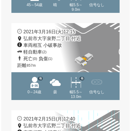
45～54歳
晴
幅5.5～
信号なし
9.0m
2021年3月16日(火)12:15
弘前市大字泉野二丁目 付近
車両相互 小破事故
軽自動車
(2)
死亡
負傷
(0)
(1)
距離
857m
他
他
0～24歳
曇
幅5.5～
信号なし
13.0m
2021年2月15日(月)12:40
弘前市大字広野二丁目 付近