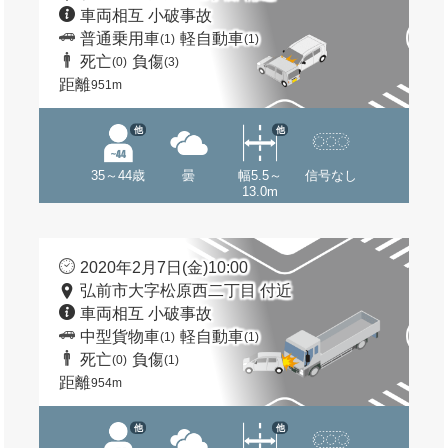
車両相互 小破事故
普通乗用車
軽自動車
(1)
(1)
死亡
負傷
(0)
(3)
距離
951m
他
他
35～44歳
曇
幅5.5～
信号なし
13.0m
2020年2月7日(金)10:00
弘前市大字松原西二丁目 付近
車両相互 小破事故
中型貨物車
軽自動車
(1)
(1)
死亡
負傷
(0)
(1)
距離
954m
他
他