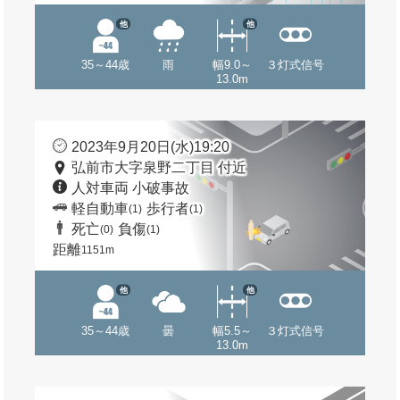
他
他
35～44歳
雨
幅9.0～
３灯式信号
13.0m
2023年9月20日(水)19:20
弘前市大字泉野二丁目 付近
人対車両 小破事故
軽自動車
歩行者
(1)
(1)
死亡
負傷
(0)
(1)
距離
1151m
他
他
35～44歳
曇
幅5.5～
３灯式信号
13.0m