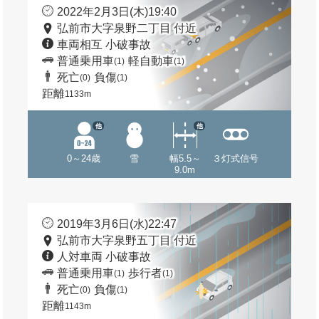
2022年2月3日(木)19:40
弘前市大字泉野二丁目 付近
車両相互 小破事故
普通乗用車
軽自動車
(1)
(1)
死亡
負傷
(0)
(1)
距離
1133m
他
他
0～24歳
雪
幅5.5～
３灯式信号
9.0m
2019年3月6日(水)22:47
弘前市大字泉野五丁目 付近
人対車両 小破事故
普通乗用車
歩行者
(1)
(1)
死亡
負傷
(0)
(1)
距離
1143m