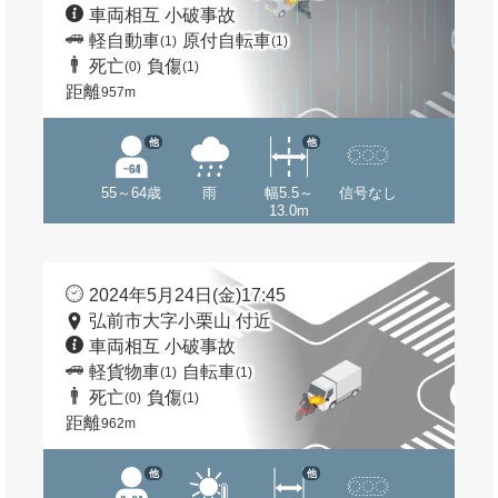
車両相互 小破事故
軽自動車
原付自転車
(1)
(1)
死亡
負傷
(0)
(1)
距離
957m
他
他
55～64歳
雨
幅5.5～
信号なし
13.0m
2024年5月24日(金)17:45
弘前市大字小栗山 付近
車両相互 小破事故
軽貨物車
自転車
(1)
(1)
死亡
負傷
(0)
(1)
距離
962m
他
他