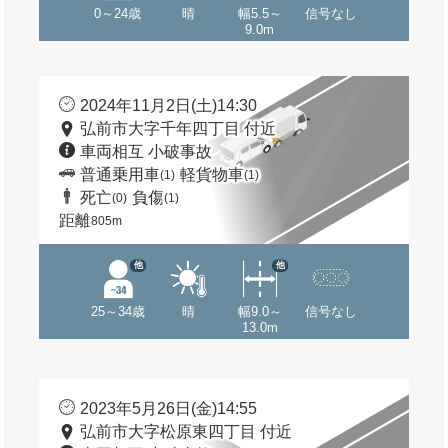
0～24歳
晴
幅5.5～
信号なし
9.0m
2024年11月2日(土)14:30
弘前市大字千年四丁目 付近
車両相互 小破事故
普通乗用車
軽貨物車
(1)
(1)
死亡
負傷
(0)
(1)
距離
805m
他
他
25～34歳
晴
幅9.0～
信号なし
13.0m
2023年5月26日(金)14:55
弘前市大字松原東四丁目 付近