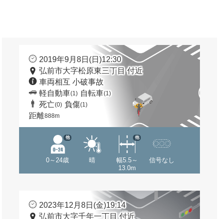
2019年9月8日(日)12:30
弘前市大字松原東三丁目 付近
車両相互 小破事故
軽自動車
自転車
(1)
(1)
死亡
負傷
(0)
(1)
距離
888m
他
他
0～24歳
晴
幅5.5～
信号なし
13.0m
2023年12月8日(金)19:14
弘前市大字千年一丁目 付近