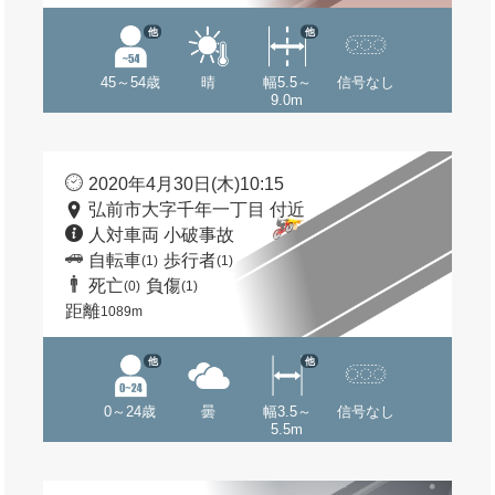
他
他
45～54歳
晴
幅5.5～
信号なし
9.0m
2020年4月30日(木)10:15
弘前市大字千年一丁目 付近
人対車両 小破事故
自転車
歩行者
(1)
(1)
死亡
負傷
(0)
(1)
距離
1089m
他
他
0～24歳
曇
幅3.5～
信号なし
5.5m