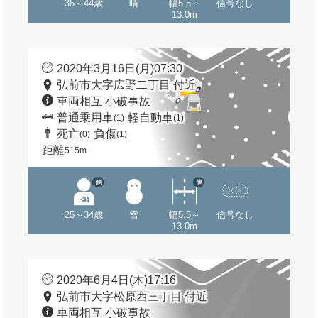
35～44歳
晴
幅5.5～
信号なし
13.0m
2020年3月16日(月)07:30
弘前市大字広野二丁目 付近
車両相互 小破事故
普通乗用車
軽自動車
(1)
(1)
死亡
負傷
(0)
(1)
距離
515m
他
他
25～34歳
雪
幅5.5～
信号なし
13.0m
2020年6月4日(木)17:16
弘前市大字松原西三丁目 付近
車両相互 小破事故