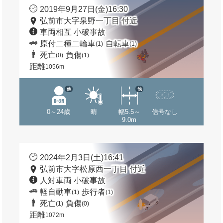
2019年9月27日(金)16:30
弘前市大字泉野一丁目 付近
車両相互 小破事故
原付二種二輪車
自転車
(1)
(1)
死亡
負傷
(0)
(1)
距離
1056m
他
他
0～24歳
晴
幅5.5～
信号なし
9.0m
2024年2月3日(土)16:41
弘前市大字松原西一丁目 付近
人対車両 小破事故
軽自動車
歩行者
(1)
(1)
死亡
負傷
(1)
(0)
距離
1072m