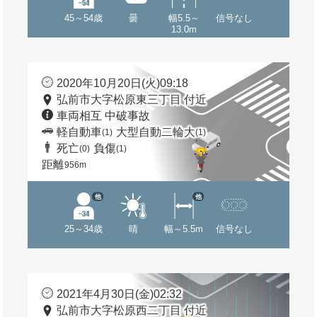
45～54歳
曇
幅5.5～
信号なし
13.0m
2020年10月20日(火)09:18
弘前市大字松原東三丁目 付近
車両相互 中破事故
軽自動車
大型自動二輪大
(1)
(1)
死亡
負傷
(0)
(1)
距離
956m
他
他
25～34歳
晴
幅～5.5m
信号なし
2021年4月30日(金)02:32
弘前市大字松原西二丁目 付近