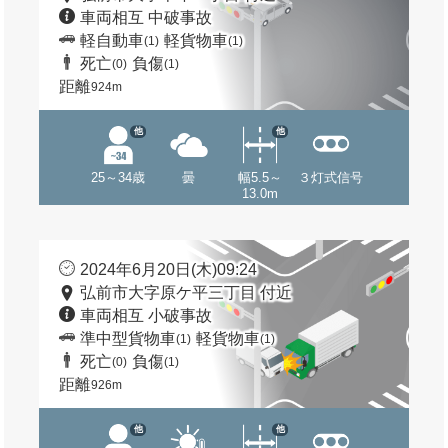
車両相互 中破事故
軽自動車
軽貨物車
(1)
(1)
死亡
負傷
(0)
(1)
距離
924m
他
他
25～34歳
曇
幅5.5～
３灯式信号
13.0m
2024年6月20日(木)09:24
弘前市大字原ケ平三丁目 付近
車両相互 小破事故
準中型貨物車
軽貨物車
(1)
(1)
死亡
負傷
(0)
(1)
距離
926m
他
他