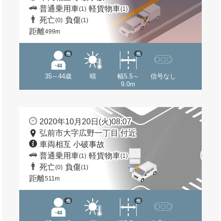
普通乗用車
軽貨物車
(1)
(1)
死亡
負傷
(0)
(1)
距離
499m
他
他
35～44歳
晴
幅5.5～
信号なし
9.0m
2020年10月20日(火)08:07
弘前市大字広野一丁目 付近
車両相互 小破事故
普通乗用車
軽貨物車
(1)
(1)
死亡
負傷
(0)
(1)
距離
511m
他
他