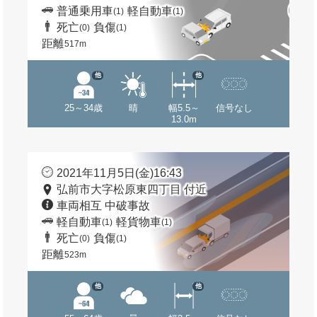
普通乗用車
軽自動車
(1)
(1)
死亡
負傷
(0)
(1)
距離
517m
他
他
25～34歳
晴
幅5.5～
信号なし
13.0m
2021年11月5日(金)16:43
弘前市大字松原東四丁目 付近
車両相互 中破事故
軽自動車
軽貨物車
(1)
(1)
死亡
負傷
(0)
(1)
距離
523m
他
他