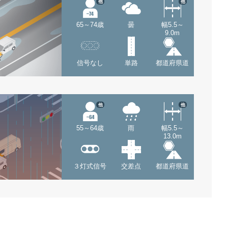
他
他
65～74歳
曇
幅5.5～
9.0m
信号なし
単路
都道府県道
他
他
55～64歳
雨
幅5.5～
13.0m
３灯式信号
交差点
都道府県道