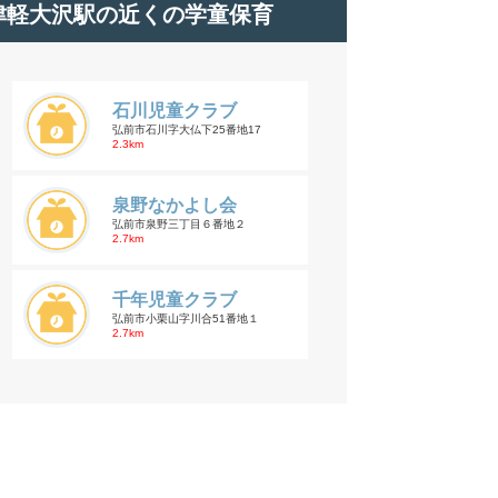
津軽大沢駅の近くの学童保育
石川児童クラブ
弘前市石川字大仏下25番地17
2.3km
泉野なかよし会
弘前市泉野三丁目６番地２
2.7km
千年児童クラブ
弘前市小栗山字川合51番地１
2.7km