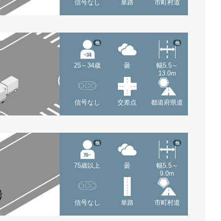
信号なし
単路
市町村道
他
他
25～34歳
曇
幅5.5～
13.0m
信号なし
交差点
都道府県道
他
他
75歳以上
曇
幅5.5～
9.0m
信号なし
単路
市町村道