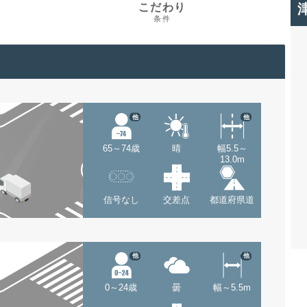
こだわり
条件
他
他
65～74歳
晴
幅5.5～
13.0m
信号なし
交差点
都道府県道
他
他
0～24歳
曇
幅～5.5m