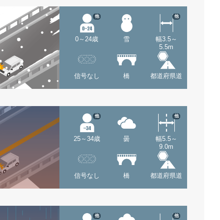
他
他
0～24歳
雪
幅3.5～
5.5m
信号なし
橋
都道府県道
他
他
25～34歳
曇
幅5.5～
9.0m
信号なし
橋
都道府県道
他
他