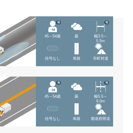
他
他
45～54歳
曇
幅3.5～
5.5m
信号なし
単路
市町村道
他
他
45～54歳
曇
幅5.5～
9.0m
信号なし
単路
都道府県道