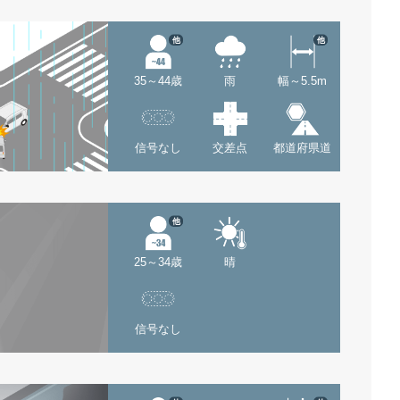
他
他
35～44歳
雨
幅～5.5m
信号なし
交差点
都道府県道
他
25～34歳
晴
信号なし