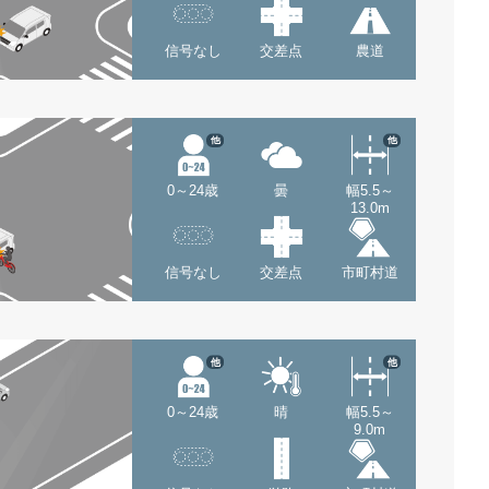
信号なし
交差点
農道
他
他
0～24歳
曇
幅5.5～
13.0m
信号なし
交差点
市町村道
他
他
0～24歳
晴
幅5.5～
9.0m