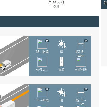
こだわり
条件
他
他
35～44歳
晴
幅3.5～
5.5m
信号なし
単路
市町村道
他
他
近
35～44歳
晴
幅3.5～
5.5m