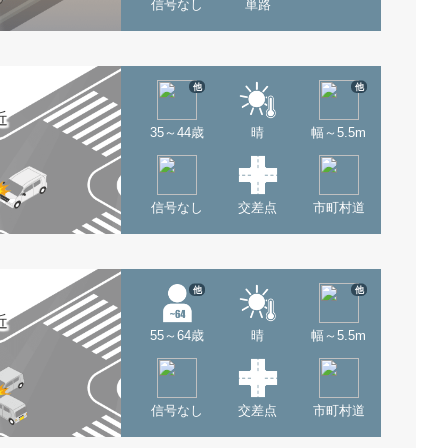
信号なし
単路
他
他
近
35～44歳
晴
幅～5.5m
信号なし
交差点
市町村道
他
他
近
55～64歳
晴
幅～5.5m
信号なし
交差点
市町村道