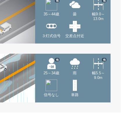
他
他
35～44歳
曇
幅9.0～
13.0m
３灯式信号
交差点付近
他
他
25～34歳
雨
幅5.5～
9.0m
信号なし
単路