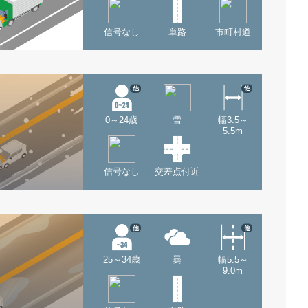
信号なし
単路
市町村道
他
他
0～24歳
雪
幅3.5～
5.5m
信号なし
交差点付近
他
他
25～34歳
曇
幅5.5～
9.0m