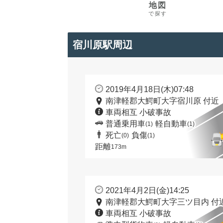
地図
で探す
宿川原駅周辺
2019年4月18日(木)07:48
南津軽郡大鰐町大字宿川原 付近
車両相互 小破事故
普通乗用車
軽自動車
(1)
(1)
死亡
負傷
(0)
(1)
距離
173m
2021年4月2日(金)14:25
南津軽郡大鰐町大字三ツ目内 付
車両相互 小破事故