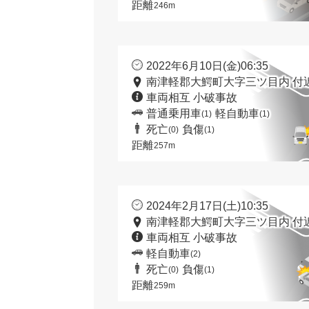
距離
246m
2022年6月10日(金)06:35
南津軽郡大鰐町大字三ツ目内 付
車両相互 小破事故
普通乗用車
軽自動車
(1)
(1)
死亡
負傷
(0)
(1)
距離
257m
2024年2月17日(土)10:35
南津軽郡大鰐町大字三ツ目内 付
車両相互 小破事故
軽自動車
(2)
死亡
負傷
(0)
(1)
距離
259m