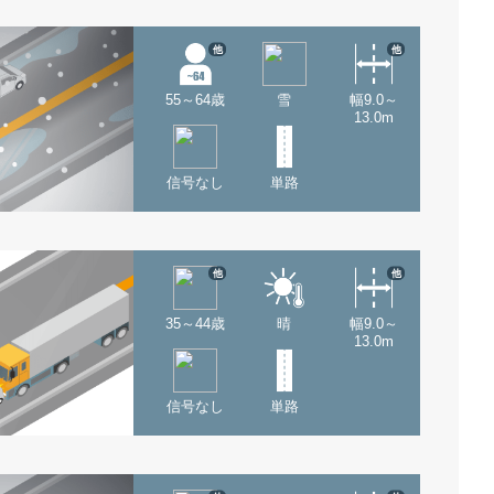
他
他
55～64歳
雪
幅9.0～
13.0m
信号なし
単路
他
他
35～44歳
晴
幅9.0～
13.0m
信号なし
単路