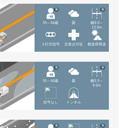
他
他
55～64歳
曇
幅9.0～
13.0m
３灯式信号
交差点付近
都道府県道
他
他
55～64歳
曇
幅5.5～
9.0m
(1)
信号なし
トンネル
他
他