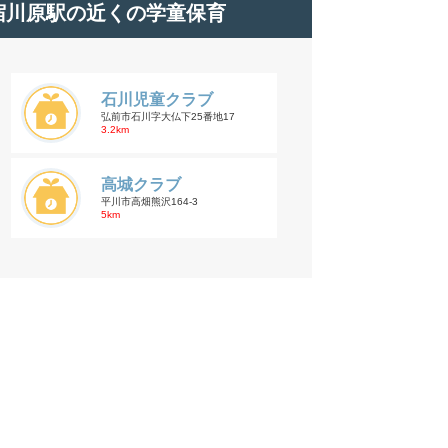
宿川原駅の近くの学童保育
石川児童クラブ
弘前市石川字大仏下25番地17
3.2km
高城クラブ
平川市高畑熊沢164-3
5km